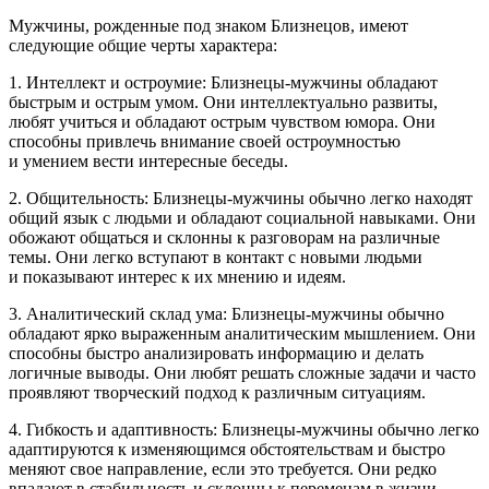
Мужчины, рожденные под знаком Близнецов, имеют
следующие общие черты характера:
1. Интеллект и остроумие: Близнецы-мужчины обладают
быстрым и острым умом. Они интеллектуально развиты,
любят учиться и обладают острым чувством юмора. Они
способны привлечь внимание своей остроумностью
и умением вести интересные беседы.
2. Общительность: Близнецы-мужчины обычно легко находят
общий язык с людьми и обладают социальной навыками. Они
обожают общаться и склонны к разговорам на различные
темы. Они легко вступают в контакт с новыми людьми
и показывают интерес к их мнению и идеям.
3. Аналитический склад ума: Близнецы-мужчины обычно
обладают ярко выраженным аналитическим мышлением. Они
способны быстро анализировать информацию и делать
логичные выводы. Они любят решать сложные задачи и часто
проявляют творческий подход к различным ситуациям.
4. Гибкость и адаптивность: Близнецы-мужчины обычно легко
адаптируются к изменяющимся обстоятельствам и быстро
меняют свое направление, если это требуется. Они редко
впадают в стабильность и склонны к переменам в жизни.