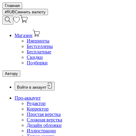
Главная
RUB
Сменить валюту
Магазин
Импринты
Бестселлеры
Бесплатные
Скидки
Подборки
Автору
Войти в аккаунт
Про-аккаунт
Редактор
Корректор
Простая верстка
Сложная верстка
Дизайн обложки
Иллюстрации