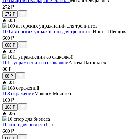
100 мифов о Марафоне. Часть 2
Михаил Журавлев
272
₽
272
₽
5.0
3
100 авторских упражнений для тренингов
Ирина Шевцова
600
₽
600
₽
5.0
2
1011 упражнений со скакалкой
Артем Патрикеев
88
₽
88
₽
5.0
1
108 отражений
Максим Мейстер
108
₽
108
₽
5.0
6
10 опор для бизнеса
J. Ti
600
₽
600
₽