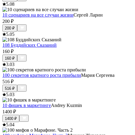
5.0
8
10 сценариев на все случаи жизни
Сергей Ларин
200
₽
200
₽
5.0
5
108 Буддийских Сказаний
160
₽
160
₽
3.0
3
100 секретов кратного роста прибыли
Мария Сергеева
516
₽
516
₽
5.0
3
10 фишек в маркетинге
Andrey Kuzmin
1400
₽
1400
₽
5.0
4