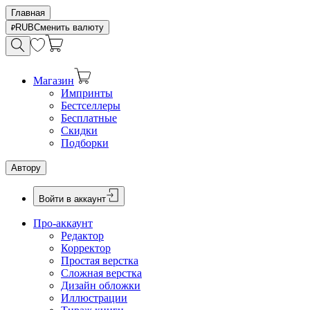
Главная
RUB
Сменить валюту
Магазин
Импринты
Бестселлеры
Бесплатные
Скидки
Подборки
Автору
Войти в аккаунт
Про-аккаунт
Редактор
Корректор
Простая верстка
Сложная верстка
Дизайн обложки
Иллюстрации