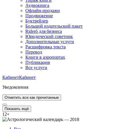
Тираж книги
Аудиокнига
Офлайн-продажи
Продвижение
Буктрейлер
Большой издательский пакет
Rideró для бизнеса
Юридический советник
Дополнительные услуги
Расшифровка текста
Перевод
Книги в аэропортах
Публикация
Все услуги
Кабинет
Кабинет
Уведомления
Отметить все как прочитанные
Показать ещё
12
+