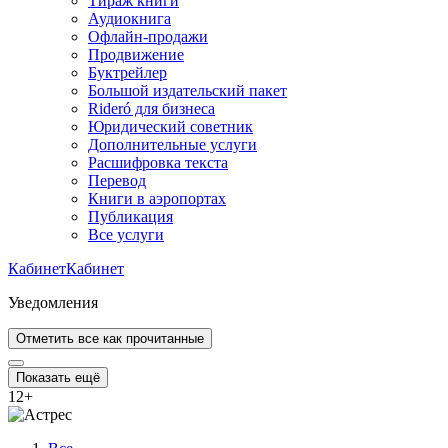
Тираж книги
Аудиокнига
Офлайн-продажи
Продвижение
Буктрейлер
Большой издательский пакет
Rideró для бизнеса
Юридический советник
Дополнительные услуги
Расшифровка текста
Перевод
Книги в аэропортах
Публикация
Все услуги
Кабинет
Кабинет
Уведомления
Отметить все как прочитанные
Показать ещё
12
+