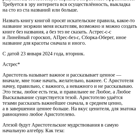
Требуется в эру интернета вся осуществлённость, выкладка
на сто из ста названий или больше.
Назвать книгу книгой просят искательские правила, какое-то
название энэржии меня искателям, возможно и можно создать
книге без названия, а без тез не сказать. Астрес-с-с
и Линейный гороскоп, АПрес-без-с, Сборка-Оберег, иное
название для красоты сначала и иного.
С датой 23 января 2024 года, вторник.
Астрес*
Аристотель называет важное и рассказывает ценное —
вначале, мне тоже начать, желательно, важнее. С Аристотеля
начну, правильно, с важного, а неважного и не рассказываю.
Это тезы, любое есть теза, и правильнее не Любое, а Любое
Высказывание существуется тезой. Аристотелю удаётся
тезами рассказать важнейшее сначала, в среднем ценно,
а в завершении ценнее больше. На вкус ценителя, для знатока
равноценно любое Аристотелево.
Атезой будут Аристотельские мудрствования в самую
начальную алгебру. Как теза: