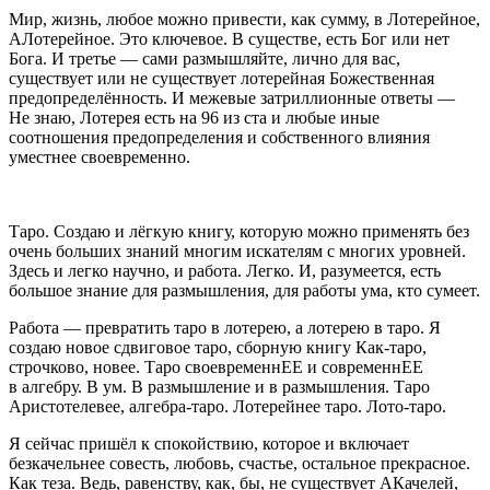
Мир, жизнь, любое можно привести, как сумму, в Лотерейное,
АЛотерейное. Это ключевое. В существе, есть Бог или нет
Бога. И третье — сами размышляйте, лично для вас,
существует или не существует лотерейная Божественная
предопределённость. И межевые затриллионные ответы —
Не знаю, Лотерея есть на 96 из ста и любые иные
соотношения предопределения и собственного влияния
уместнее своевременно.
Таро. Создаю и лёгкую книгу, которую можно применять без
очень больших знаний многим искателям с многих уровней.
Здесь и легко научно, и работа. Легко. И, разумеется, есть
большое знание для размышления, для работы ума, кто сумеет.
Работа — превратить таро в лотерею, а лотерею в таро. Я
создаю новое сдвиговое таро, сборную книгу Как-таро,
строчково, новее. Таро своевременнЕЕ и современнЕЕ
в алгебру. В ум. В размышление и в размышления. Таро
Аристотелевее, алгебра-таро. Лотерейнее таро. Лото-таро.
Я сейчас пришёл к спокойствию, которое и включает
безкачельнее совесть, любовь, счастье, остальное прекрасное.
Как теза. Ведь, равенству, как, бы, не существует АКачелей,