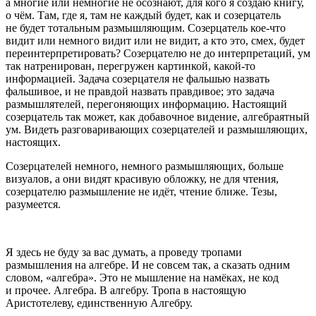
а многие или немногие не осознают, для кого я создаю книгу,
о чём. Там, где я, там не каждый будет, как и созерцатель
не будет тотальным размышляющим. Созерцатель кое-что
видит или немного видит или не видит, а кто это, смех, будет
переинтерпретировать? Созерцателю не до интерпретаций, ум
так натренирован, перегружен картинкой, какой-то
информацией. Задача созерцателя не фальшью назвать
фальшивое, и не правдой назвать правдивое; это задача
размышлятелей, перегоняющих информацию. Настоящий
созерцатель так может, как добавочное видение, алгебраятный
ум. Видеть разговаривающих созерцателей и размышляющих,
настоящих.
Созерцателей немного, немного размышляющих, больше
визуалов, а они видят красивую обложку, не для чтения,
созерцателю размышление не идёт, чтение ближе. Тезы,
разумеется.
Я здесь не буду за вас думать, а проведу тропами
размышления на алгебре. И не совсем так, а сказать одним
словом, «алгебра». Это не мышление на намёках, не код
и прочее. Алгебра. В алгебру. Тропа в настоящую
Аристотелеву, единственную Алгебру.