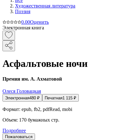
Все
Художественная литература
Поэзия
0.0
0
Оценить
Электронная книга
Асфальтовые ночи
Премия им. А. Ахматовой
Олеся Головацкая
Электронная
480
₽
Печатная
1 115
₽
Формат:
epub, fb2, pdfRead, mobi
Объем:
170
бумажных стр.
Подробнее
Пожаловаться