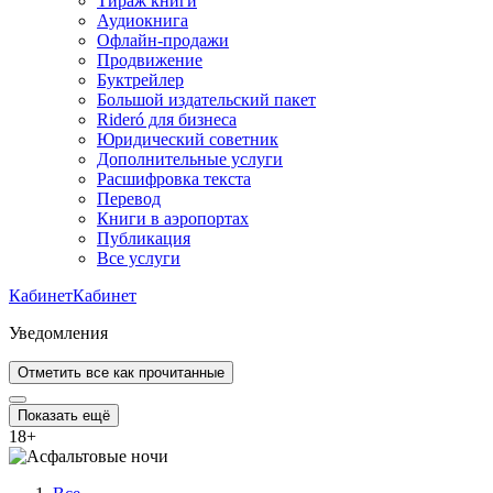
Тираж книги
Аудиокнига
Офлайн-продажи
Продвижение
Буктрейлер
Большой издательский пакет
Rideró для бизнеса
Юридический советник
Дополнительные услуги
Расшифровка текста
Перевод
Книги в аэропортах
Публикация
Все услуги
Кабинет
Кабинет
Уведомления
Отметить все как прочитанные
Показать ещё
18
+