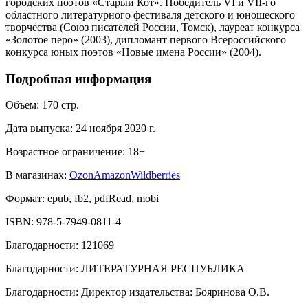
городских поэтов «Старый Кот». Победитель VI и VII-го
областного литературного фестиваля детского и юношеского
творчества (Союз писателей России, Томск), лауреат конкурса
«Золотое перо» (2003), дипломант первого Всероссийского
конкурса юных поэтов «Новые имена России» (2004).
Подробная информация
Объем:
170
стр.
Дата выпуска:
24 ноября 2020 г.
Возрастное ограничение:
18
+
В магазинах:
Ozon
Amazon
Wildberries
Формат:
epub, fb2, pdfRead, mobi
ISBN:
978-5-7949-0811-4
Благодарности
:
121069
Благодарности
:
ЛИТЕРАТУРНАЯ РЕСПУБЛИКА
Благодарности
:
Директор издательства: Бояринова О.В.