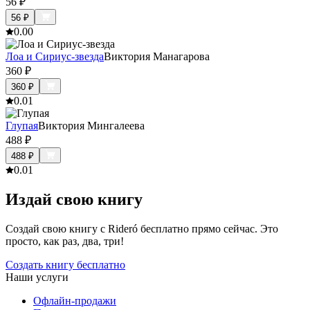
56
₽
56
₽
0.0
0
Лоа и Сириус-звезда
Виктория Манагарова
360
₽
360
₽
0.0
1
Глупая
Виктория Мингалеева
488
₽
488
₽
0.0
1
Издай свою книгу
Создай свою книгу с Rideró бесплатно прямо сейчас. Это
просто, как раз, два, три!
Создать книгу бесплатно
Наши услуги
Офлайн-продажи