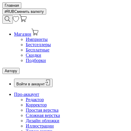
Главная
RUB
Сменить валюту
Магазин
Импринты
Бестселлеры
Бесплатные
Скидки
Подборки
Автору
Войти в аккаунт
Про-аккаунт
Редактор
Корректор
Простая верстка
Сложная верстка
Дизайн обложки
Иллюстрации