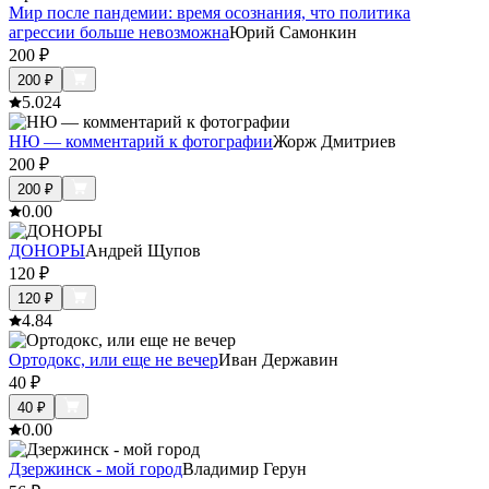
Мир после пандемии: время осознания, что политика
агрессии больше невозможна
Юрий Самонкин
200
₽
200
₽
5.0
24
НЮ — комментарий к фотографии
Жорж Дмитриев
200
₽
200
₽
0.0
0
ДОНОРЫ
Андрей Щупов
120
₽
120
₽
4.8
4
Ортодокс, или еще не вечер
Иван Державин
40
₽
40
₽
0.0
0
Дзержинск - мой город
Владимир Герун