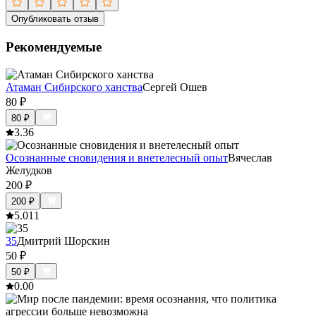
Опубликовать отзыв
Рекомендуемые
Атаман Сибирского ханства
Сергей Ошев
80
₽
80
₽
3.3
6
Осознанные сновидения и внетелесный опыт
Вячеслав
Желудков
200
₽
200
₽
5.0
11
35
Дмитрий Шорскин
50
₽
50
₽
0.0
0