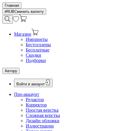
Главная
RUB
Сменить валюту
Магазин
Импринты
Бестселлеры
Бесплатные
Скидки
Подборки
Автору
Войти в аккаунт
Про-аккаунт
Редактор
Корректор
Простая верстка
Сложная верстка
Дизайн обложки
Иллюстрации