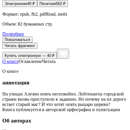
Электронная
40
₽
Печатная
562
₽
Формат:
epub, fb2, pdfRead, mobi
Объем:
82
бумажных стр.
Подробнее
Пожаловаться
Читать фрагмент
Купить
электронную — 40 ₽
О книге
Оглавление
Читать
О книге
аннотация
На улицах Алезии опять неспокойно. Лейтенанты городской
стражи вновь приступили к заданию. Но почему на их дороге
встает старый маг? И что хотят опять рыцари церкви?
Книга публикуется в авторской орфографии и пунктуации
Об авторах