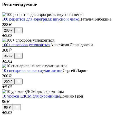
Рекомендуемые
100 рецептов для аэрогриля: вкусно и легко
Наталья Бибекина
288
₽
288
₽
5.0
8
100+ способов успокоиться
Анастасия Левандовски
368
₽
368
₽
5.0
2
10 сценариев на все случаи жизни
Сергей Ларин
200
₽
200
₽
5.0
5
10 уроков БДСМ для скромницы
Домино Грэй
96
₽
96
₽
5.0
3