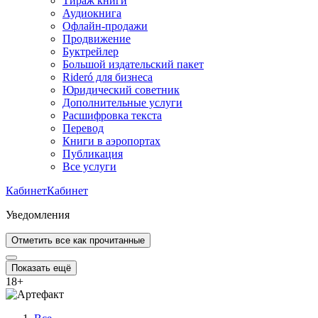
Тираж книги
Аудиокнига
Офлайн-продажи
Продвижение
Буктрейлер
Большой издательский пакет
Rideró для бизнеса
Юридический советник
Дополнительные услуги
Расшифровка текста
Перевод
Книги в аэропортах
Публикация
Все услуги
Кабинет
Кабинет
Уведомления
Отметить все как прочитанные
Показать ещё
18
+