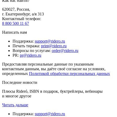
Как нас найти?
620027
,
Россия
,
г. Екатеринбург, а/я 313
Контактный телефон
:
8 800 500 11 67
Написать нам
Поддержка
:
support@ridero.ru
Печать тиража
:
print@ridero.ru
Вопросы по услугам
:
order@ridero.ru
PR
:
pr@ridero.ru
Предоставляя персональные данные по указанным
контактным данным, вы даёте своё согласие на условиях,
определенных
Политикой обработки персональных данных
Последние новости
Плюсы Rideró, ISBN в подарок, буктрейлеры, вебинары
и многое другое
Читать дальше
Поддержка
:
support@ridero.ru