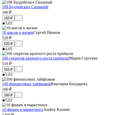
108 Буддийских Сказаний
160
₽
160
₽
3.0
3
10 шагов к жизни
Сергей Иванов
520
₽
520
₽
4.0
5
100 секретов кратного роста прибыли
Мария Сергеева
516
₽
516
₽
5.0
3
100 финансовых лайфхаков
Виктория Бондарева
160
₽
160
₽
5.0
2
10 фишек в маркетинге
Andrey Kuzmin
1400
₽