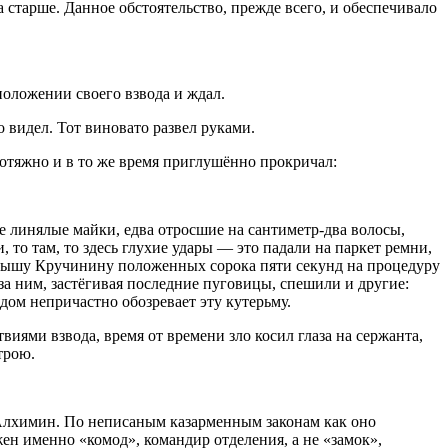
 старше. Данное обстоятельство, прежде всего, и обеспечивало
положении своего взвода и ждал.
 видел. Тот виновато развел руками.
ротяжно и в то же время приглушённо прокричал:
 линялые майки, едва отросшие на сантиметр-два волосы,
 то там, то здесь глухие удары — это падали на паркет ремни,
епышу Кручинину положенных сорока пяти секунд на процедуру
а ним, застёгивая последние пуговицы, спешили и другие:
ом непричастно обозревает эту кутерьму.
иями взвода, время от времени зло косил глаза на сержанта,
трою.
т Алхимин. По неписаным казарменным законам как оно
жен именно «комод», командир отделения, а не «замок»,