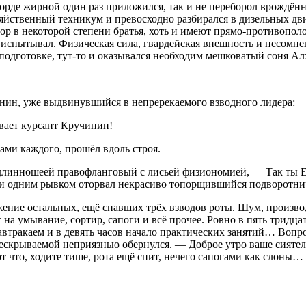
 морде жирной один раз приложился, так и не переборол врождё
яйственный техникум и превосходно разбирался в дизельных дви
тор в некоторой степени братья, хоть и имеют прямо-противопо
не испытывал. Физическая сила, гвардейская внешность и несомне
 подготовке, тут-то и оказывался необходим мешковатый соня А
нин, уже выдвинувшийся в непререкаемого взводного лидера:
вает курсант Кручинин!
ми каждого, прошёл вдоль строя.
я длинношеей правофланговый с лисьей физиономией, — Так ты Е
 и одним рывком оторвал некрасиво топорщившийся подворотнич
ожение остальных, ещё спавших трёх взводов роты. Шум, произ
а умывание, сортир, сапоги и всё прочее. Ровно в пять тридцат
втракаем и в девять часов начало практических занятий… Вопрос
 нескрываемой неприязнью обернулся. — Доброе утро ваше сият
т что, ходите тише, рота ещё спит, нечего сапогами как слоны…