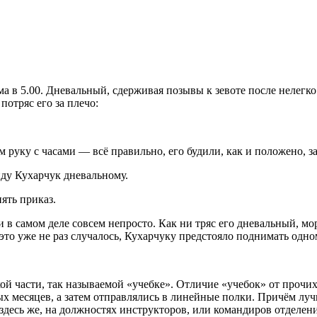
ма в 5.00. Дневальный, сдерживая позывы к зевоте после нелегк
потряс его за плечо:
м руку с часами — всё правильно, его будили, как и положено, за
ду Кухарчук дневальному.
ять приказ.
 в самом деле совсем непросто. Как ни тряс его дневальный, мо
 это уже не раз случалось, Кухарчуку предстояло поднимать од
й части, так называемой «учебке». Отличие «учебок» от прочих 
х месяцев, а затем отправлялись в линейные полки. Причём лу
здесь же, на должностях инструкторов, или командиров отделе