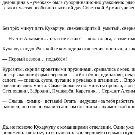
дедовщина в «учебках» была субординационно узаконена: рядов
в таких частях необычно высокий для Советской Армии урове
Без трёх минут пять Кухарчук, свежевыбритый, умытый, сверка
— Ну что Алхимин… так и не встал? — вполголоса, с заметным 
Кухарчук подошёл к койке командира отделения, постоял, и ка
— Первый взвоод… подъёёём!
Курсанты, скрипя кроватными пружинами, срывались с коек, ш
не скрывавшие формы черепов — всё казённо, одинаково, некрас
сапоги — спешка, суета, путание в рукавах и штанинах… Впр
одевания явно много. Самое большее полминуты прошло, а он 
Стенюшкин, Забродин, Пушкарёв, Каретник… Сержант Алхимин 
— Слышь «химик», вставай! Опять «дедушка» за тебя работать 
наконец, он сильно ударил сапогом по спинке алхиминской кро
Да, не повезло Кухарчуку с командирами отделений. Один уже 
положено: «лётать», то есть делать всю черновую сержантскую 