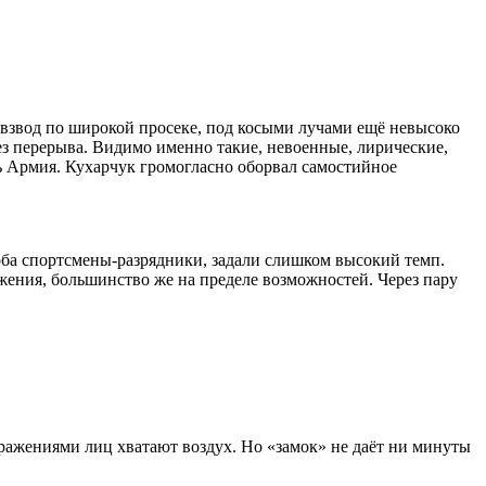
 взвод по широкой просеке, под косыми лучами ещё невысоко
з перерыва. Видимо именно такие, невоенные, лирические,
ть Армия. Кухарчук громогласно оборвал самостийное
 оба спортсмены-разрядники, задали слишком высокий темп.
ения, большинство же на пределе возможностей. Через пару
выражениями лиц хватают воздух. Но «замок» не даёт ни минуты