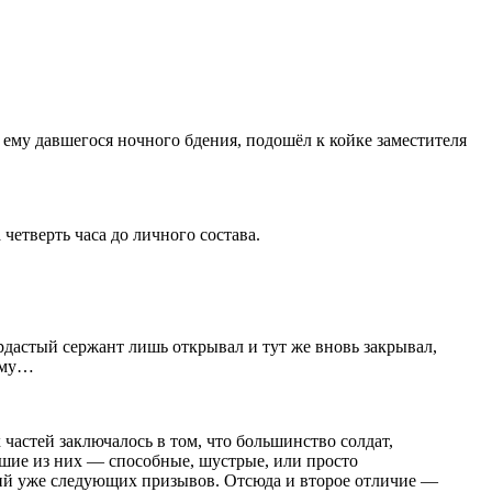
о ему давшегося ночного бдения, подошёл к койке заместителя
 четверть часа до личного состава.
рдастый сержант лишь открывал и тут же вновь закрывал,
ному…
частей заключалось в том, что большинство солдат,
чшие из них — способные, шустрые, или просто
ний уже следующих призывов. Отсюда и второе отличие —