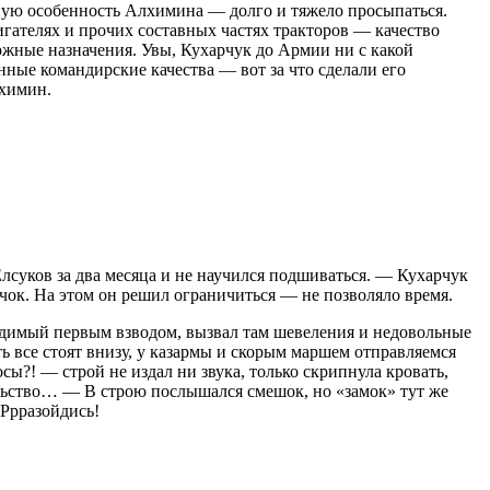
нную особенность Алхимина — долго и тяжело просыпаться.
гателях и прочих составных частях тракторов — качество
ложные назначения. Увы, Кухарчук до Армии ни с какой
нные командирские качества — вот за что сделали его
лхимин.
лсуков за два месяца и не научился подшиваться. — Кухарчук
ок. На этом он решил ограничиться — не позволяло время.
водимый первым взводом, вызвал там шевеления и недовольные
ь все стоят внизу, у казармы и скорым маршем отправляемся
ы?! — строй не издал ни звука, только скрипнула кровать,
ельство… — В строю послышался смешок, но «замок» тут же
 Ррразойдись!