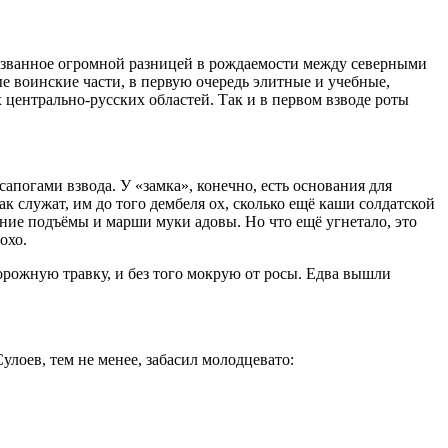
вызванное огромной разницей в рождаемости между северными
е воинские части, в первую очередь элитные и учебные,
 центрально-русских областей. Так и в первом взводе роты
погами взвода. У «замка», конечно, есть основания для
ак служат, им до того дембеля ох, сколько ещё каши солдатской
нние подъёмы и марши муки адовы. Но что ещё угнетало, это
охо.
рожную травку, и без того мокрую от росы. Едва вышли
улоев, тем не менее, забасил молодцевато: