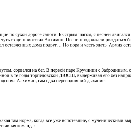
ие по сухой дороге сапоги. Быстрым шагом, с песней двигался
 чуть сзади приотстал Алхимин. Песни продолжали рождаться бе
нал оставленных дома подруг… Но пора и честь знать, Армия ес
кнутом, сорвался на бег. В первой паре Кручинин с Забродиным,
ной в те годы торпедовской ДЮСШ, выдерживал его без напряж
 подгонял Алхимин, сам едва переводивший дыхание:
я какая там норма, когда все уже вспотевшие, с мученическими 
уставная команда: