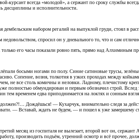
ой-курсант всегда «молодой», а сержант по сроку службы всегда
нь дисциплины и исполнительности.
я дембельским набором регалий на выпуклой груди, стоял в рас
недовольством, спросил он у дневального то, что и сам отлично
к только его часы показали ровно пять, прямо над Алхиминым п
лёпали босыми ногами по полу. Синие сатиновые трусы, зелёные
иво. Сопение, возня, толкотня в узких проходах между койками,
очем, не все столь комичны и неловки. Ладному, плечистому кр
уже полностью обмундирован и первым обозначил строй. Вслед з
тем временем едва приподнимается на локтях и сонным взгляд
должен?!… Дождёшься! — Кухарчук, внимательно следя за действ
вати. — Вставай, ждать не будем, — и пошел к уже замершему с
третий месяц из госпиталя не вылезает, второй вот он, сержан
работу, производить подъём, утренний осмотр и всё прочее, дол