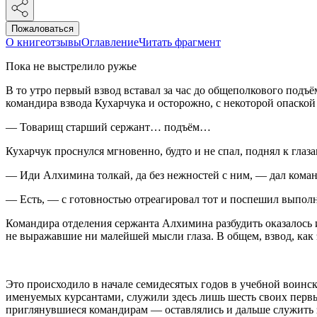
Пожаловаться
О книге
отзывы
Оглавление
Читать фрагмент
Пока не выстрелило ружье
В то утро первый взвод вставал за час до общеполкового подъё
командира взвода Кухарчука и осторожно, с некоторой опаской 
— Товарищ старший сержант… подъём…
Кухарчук проснулся мгновенно, будто и не спал, поднял к глаза
— Иди Алхимина толкай, да без нежностей с ним, — дал коман
— Есть, — с готовностью отреагировал тот и поспешил выполн
Командира отделения сержанта Алхимина разбудить оказалось и
не выражавшие ни малейшей мысли глаза. В общем, взвод, как
Это происходило в начале семидесятых годов в учебной воинско
именуемых курсантами, служили здесь лишь шесть своих первы
приглянувшиеся командирам — оставлялись и дальше служить 