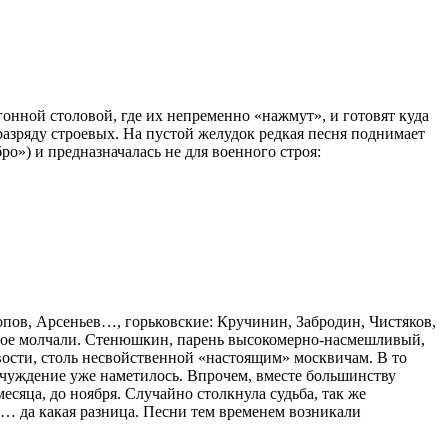
игонной столовой, где их непременно «нажмут», и готовят куда
разряду строевых. На пустой желудок редкая песня поднимает
ро») и предназначалась не для военного строя:
ропов, Арсеньев…, горьковские: Кручинин, Забродин, Чистяков,
двое молчали. Стенюшкин, парень высокомерно-насмешливый,
вости, столь несвойственной «настоящим» москвичам. В то
тчуждение уже наметилось. Впрочем, вместе большинству
месяца, до ноября. Случайно столкнула судьба, так же
чит… да какая разница. Песни тем временем возникали