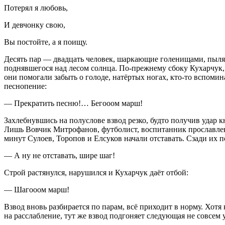
Потерял я любовь,
И девчонку свою,
Вы постойте, а я поищу.
Десять пар — двадцать человек, шаркающие голенищами, пылящ
поднявшегося над лесом солнца. По-прежнему сбоку Кухарчук,
они помогали забыть о голоде, натёртых ногах, кто-то вспоми
песнопение:
— Прекратить песню!… Бегооом марш!
Захлебнувшись на полуслове взвод резко, будто получив удар 
Лишь Вовчик Митрофанов, футболист, воспитанник прославлен
минут Сулоев, Торопов и Елсуков начали отставать. Сзади их
— А ну не отставать, шире шаг!
Строй растянулся, нарушился и Кухарчук даёт отбой:
— Шагооом марш!
Взвод вновь разбирается по парам, всё приходит в норму. Хот
на расслабление, тут же взвод подгоняет следующая не совсем 