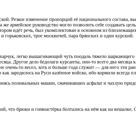
ской. Резкое изменение пропорций её национального состава, 
же армейское руководство могло позволить себе создавать целы
тором идёт речь, был укомплектован в основном из близлежащих
и горьковских, трое москвичей, пара брянских и один курский.
харчук, легко вышагивающий чуть поодаль тяжело шаркающего са
сяца. Другое дело бедолаги курсанты, они-то всего два месяца к
е очень-то весел, хоть и больше года служит — для него эти ра
 как зародилось на Руси казённое войско, ибо кормили всегда пл
онясь поливальных машин, смачивавших асфальт и чахлую придо
й, что брюки и гимнастёрка болтались на нём как на вешалке, С