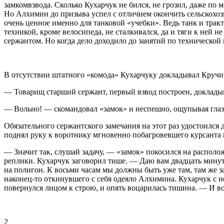
замкомвзвода. Сколько Кухарчук не бился, не грозил, даже по
Но Алхимин до призыва успел с отличием окончить сельскохоз
очень ценное именно для танковой «учебки». Ведь танк и трак
техникой, кроме велосипеда, не сталкивался, да и тяги к ней 
сержантом. Но когда дело доходило до занятий по технической
В отсутствии штатного «комода» Кухарчуку докладывал Кручи
— Товарищ старший сержант, первый взвод построен, доклады
— Вольно! — скомандовал «замок» и неспешно, ощупывая глаза
Обязательного сержантского замечания на этот раз удостоилс
поднял руку к воротнику мгновенно побагровевшего курсанта
— Значит так, слушай задачу, — «замок» покосился на распол
реплики. Кухарчук заговорил тише. — Даю вам двадцать минут н
на полигон. К восьми часам мы должны быть уже там, там же за
наконец-то откинувшего с себя одеяло Алхимина. Кухарчук с
повернулся лицом к строю, и опять воцарилась тишина. — И во
2