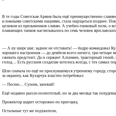
В те годы Советская Армия была ещё преимущественно славян
и южными советскими нациями, стала ощущаться позднее. Пока 
целиком из призывников славян. А учебно-танковый полк, о ко
плавающих танков насчитывалось по семь человек ярославских 
— А ну шире шаг, задние не отставать! — бодро командовал Ку
хорошего настроения — до дембеля всего ничего, три-четыре ме
сжевать предстоит. Да и сержант Алхимин, тракторный гений, н
голод… Есть русским солдатам хотелось всегда, с тех самых пор
Шли сначала по ещё не проснувшемуся утреннему городу, стор
за окраину, как Кухарчук властно потребовал:
— Песню… Сулоев, запевай!
Ещё недавно рыхло-полнотелый, но за два месяца так похудевши
Прожектор шарит осторожно по пригорку,
Остальные тут же подхватили,