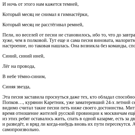
И ночь от этого нам кажется темней,
Который месяц не снимал я гимнастёрки,
Который месяц не расстёгивал ремней,
Пели, но веселей от песни не становилось, ибо то, что до зав
хуже, чем в полковой. Тут еще и сама песня виновата, малори
настроение, но таковая нашлась. Она возникла без команды, спо
Синий, синий иней,
Лёг на провода,
В небе тёмно-синим,
Синяя звезда,
Эта песня заставила проснуться даже тех, кто обладал способн
Попков…, курянин Каретник, уже заматеревший 24-х летний с
видимо считал такие песни петь ниже своего достоинства. Мит
время отношение жителей русской провинции к москвичам ещё
из этих ребят оставалось жить, спать в одной казарме, есть за
и разведёт, и вряд ли когда-нибудь вновь их пути пересекутся.
самопроизвольно.