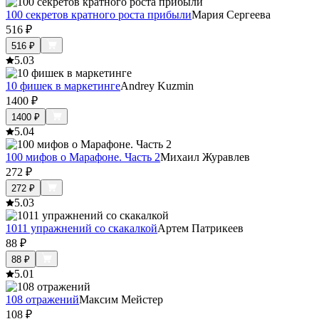
100 секретов кратного роста прибыли
Мария Сергеева
516
₽
516
₽
5.0
3
10 фишек в маркетинге
Andrey Kuzmin
1400
₽
1400
₽
5.0
4
100 мифов о Марафоне. Часть 2
Михаил Журавлев
272
₽
272
₽
5.0
3
1011 упражнений со скакалкой
Артем Патрикеев
88
₽
88
₽
5.0
1
108 отражений
Максим Мейстер
108
₽