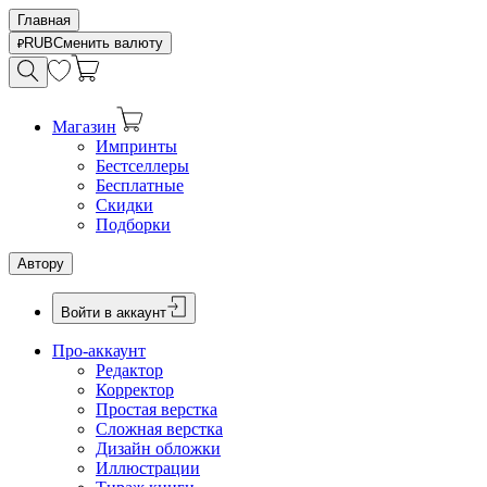
Главная
RUB
Сменить валюту
Магазин
Импринты
Бестселлеры
Бесплатные
Скидки
Подборки
Автору
Войти в аккаунт
Про-аккаунт
Редактор
Корректор
Простая верстка
Сложная верстка
Дизайн обложки
Иллюстрации