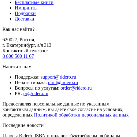
Бесплатные книги
Импринты
Подборки
Доставка
Как нас найти?
620027
,
Россия
,
г. Екатеринбург, а/я 313
Контактный телефон
:
8 800 500 11 67
Написать нам
Поддержка
:
support@ridero.ru
Печать тиража
:
print@ridero.ru
Вопросы по услугам
:
order@ridero.ru
PR
:
pr@ridero.ru
Предоставляя персональные данные по указанным
контактным данным, вы даёте своё согласие на условиях,
определенных
Политикой обработки персональных данных
Последние новости
Плюсы Rideró, ISBN в подарок, буктрейлеры, вебинары