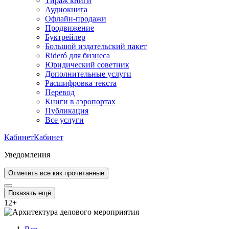
Тираж книги
Аудиокнига
Офлайн-продажи
Продвижение
Буктрейлер
Большой издательский пакет
Rideró для бизнеса
Юридический советник
Дополнительные услуги
Расшифровка текста
Перевод
Книги в аэропортах
Публикация
Все услуги
Кабинет
Кабинет
Уведомления
Отметить все как прочитанные
Показать ещё
12
+