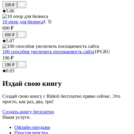
108
₽
5.0
6
10 опор для бизнеса
J. Ti
600
₽
600
₽
5.0
7
100 способов увеличить посещаемость сайта
1PS.RU
196
₽
196
₽
0.0
3
Издай свою книгу
Создай свою книгу с Rideró бесплатно прямо сейчас. Это
просто, как раз, два, три!
Создать книгу бесплатно
Наши услуги
Офлайн-продажи
Простая верстка