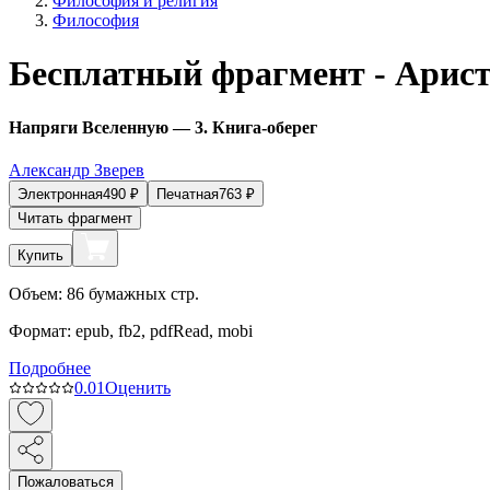
Философия и религия
Философия
Бесплатный фрагмент - Арист
Напряги Вселенную — 3. Книга-оберег
Александр Зверев
Электронная
490
₽
Печатная
763
₽
Читать фрагмент
Купить
Объем:
86
бумажных стр.
Формат:
epub, fb2, pdfRead, mobi
Подробнее
0.0
1
Оценить
Пожаловаться