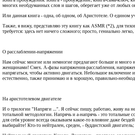
многих необдуманных слов и шагов, оберегает уже от любых оп
Или данная книга - одна, об одном, об Аристотеле. О едином у
Также, я вижу, представляю эту книгу как ASMR (*2), для тих
требуется: здесь нет ничего сложного; просто, гениально легко,
О расслаблении-напряжении
Нам сейчас многие или немногие предлагают больше и много не
женщинами! Смех. А-фазы напряжения-расслабления, напряжени
напрягаться, чтобы активно двигаться. Небольшое включение и
естественно, также принимаю и в хорошую, правильно-необход
На аристотелевом двигателе
И о трилогии "Напряги ...". Я сейчас пишу, работаю, живу на
тотальной методологии. Напрячь и а-напрячь - это тотальные с
для себя уровне всегда оказываем какое-то влияние даже бездей
выбирайте! Кто-то нейтрален, среден, - буддистский двигатель;