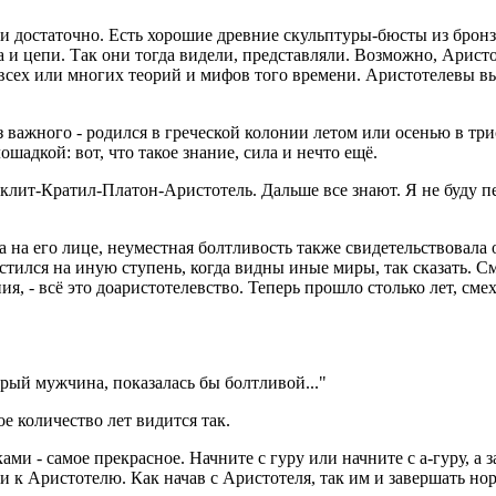
 и достаточно. Есть хорошие древние скульптуры-бюсты из бронз
а и цепи. Так они тогда видели, представляли. Возможно, Аристо
 всех или многих теорий и мифов того времени. Аристотелевы в
важного - родился в греческой колонии летом или осенью в трис
шадкой: вот, что такое знание, сила и нечто ещё.
аклит-Кратил-Платон-Аристотель. Дальше все знают. Я не буду п
а его лице, неуместная болтливость также свидетельствовала о е
стился на иную ступень, когда видны иные миры, так сказать. 
 - всё это доаристотелевство. Теперь прошло столько лет, смех
брый мужчина, показалась бы болтливой..."
е количество лет видится так.
ами - самое прекрасное. Начните с гуру или начните с а-гуру, 
и к Аристотелю. Как начав с Аристотеля, так им и завершать норм