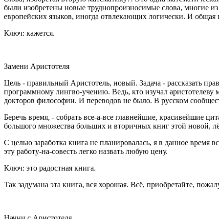
были изобретены новые труднопроизносимые слова, многие из к
европейских языков, иногда отвлекающих логически. И общая ц
Ключ: кажется.
Замени Аристотеля
Цель - правильный Аристотель, новый. Задача - рассказать пр
программному лингво-учению. Ведь, кто изучал аристотелеву 
докторов философии. И переводов не было. В русском сообществ
Беречь время, - собрать все-а-все главнейшие, красивейшие ци
большого множества больших и вторичных книг этой новой, лёг
С целью заработка книга не планировалась, я в данное время в
эту работу-на-совесть легко назвать любую цену.
Ключ: это радостная книга.
Так задумана эта книга, вся хорошая. Всё, приобретайте, пожалу
Начни с Аристотеля