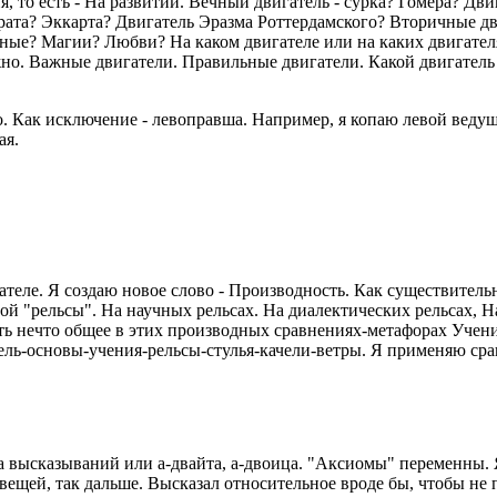
я, то есть - На развитии. Вечный двигатель - сурка? Гомера? Д
ата? Эккарта? Двигатель Эразма Роттердамского? Вторичные дв
ые? Магии? Любви? На каком двигателе или на каких двигателя
но. Важные двигатели. Правильные двигатели. Какой двигатель
. Как исключение - левоправша. Например, я копаю левой веду
ая.
ателе. Я создаю новое слово - Производность. Как существитель
ой "рельсы". На научных рельсах. На диалектических рельсах, На
 Есть нечто общее в этих производных сравнениях-метафорах Уче
ель-основы-учения-рельсы-стулья-качели-ветры. Я применяю сра
 высказываний или а-двайта, а-двоица. "Аксиомы" переменны. Я
 вещей, так дальше. Высказал относительное вроде бы, чтобы не