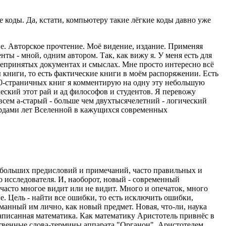
 коды. Да, кстати, компьютеру такие лёгкие коды давно уже
не. Авторское прочтение. Моё видение, издание. Применяя
нты - мной, одним автором. Так, как вижу я. У меня есть для
общепринятых документах и смыслах. Мне просто интересно всё
ы книги, то есть фактические книги в моём распоряжении. Есть
00-страничных книг я комментирую на одну эту небольшую
ческий этот рай и ад философов и студентов. Я перевожу
совсем а-старый - больше чем двухтысячелетний - логический
иардами лет Вселенной в кажущихся современных
 больших предисловий и примечаний, часто правильных и
о исследователя. И, наоборот, новый - современный
часто многое видит или не видит. Много и опечаток, много
е. Цель - найти все ошибки, то есть исключить ошибки,
уманный им лично, как новый предмет. Новая, что-ли, наука
написанная математика. Как математику Аристотель привнёс в
сственные слова-термины аппарата "Органон". Аристотелем