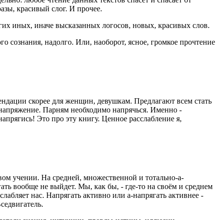
азы, красивый слог. И прочее.
огих иных, иначе высказанных логосов, новых, красивых слов.
о сознания, надолго. Или, наоборот, ясное, громкое прочтение
ендации скорее для женщин, девушкам. Предлагают всем стать
 напряжение. Парням необходимо напрячься. Именно -
апрягись! Это про эту книгу. Ценное расслабление я,
вом учении. На средней, множественной и тотально-а-
ть вообще не выйдет. Мы, как бы, - где-то на своём и среднем
слабляет нас. Напрягать активно или а-напрягать активнее -
Вседвигатель.