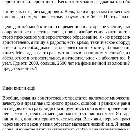
вероятность-а-вероятность. Весь текст можно раздваивать и об
Пишу как есть, без кодировки. Ведь, таким простым словесным
смешны, а нам, человеческому разуму, - тем более. И это - "акс
Цель данной моей книги - современное и авторское учение; вып
современные известные слова, новые изобретения, - интернет, 
этого прекрасное университетское образование, я - из прекрас
аристотелево, я пишу в радость; есть время, техническое обор
и все-а-все необходимые файлы электронных книг, - больше г
книгу. Моя задача - это рассматривать в различном масштабе, а
абсолютное в относительное, а относительное - в абсолютное. И
узел. Где эти 2000, больше, 2500 лет на фоне вечной эволюци
представлениях?!
Идеи книги ещё
Вообще, издания аристотелевых трактатов включают множеств
зачастую а-правильных; много правок, ошибок и ранних-а-ранн
исследователь сразу видит всю рукопись сквозь всё прочее на
неизвестных, неясных мест, множество утерянных мест. Я стар
например, вопрос первого текста-труда. Всё-таки, первым трак
через много веков у меня обретает математический вид. Я наз
слова, изобретая вторую математику?! Это одна математическ