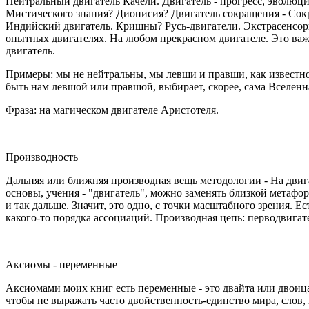
Нейтральный двигатель Качели. Двигатель - прогресс, эволюци
Мистического знания? Дионисия? Двигатель сокращения - Сокр
Индийский двигатель. Кришны? Русь-двигатели. Экстрасенсорн
опытных двигателях. На любом прекрасном двигателе. Это важ
двигатель.
Примеры: мы не нейтральны, мы левши и правши, как известно
быть нам левшой или правшой, выбирает, скорее, сама Вселенн
Фраза: на магическом двигателе Аристотеля.
Производность
Дальняя или ближняя производная вещь методологии - На двиг
основы, учения - "двигатель", можно заменять близкой метафор
и так дальше. Значит, это одно, с точки масштабного зрения.
какого-то порядка ассоциаций. Производная цепь: перводвигат
Аксиомы - переменные
Аксиомами моих книг есть переменные - это двайта или двоица
чтобы не выражать часто двойственность-единство мира, слов,