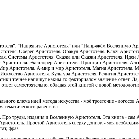
стотеля". "Напрягите Аристотеля" или "Напряжём Вселенную Ари
стотеля. Оберег Аристотеля. Оракул Аристотеля. Ключ Аристоте
еля. Системы Аристотеля. Сказка или Сказки Аристотеля. Идеи 
с Аристотеля. Эксплорер Аристотеля. Принцип Аристотеля. Алг
 Мир Аристотеля. А-мир и мир Аристотеля. Магия Аристотеля. 
 Искусство Аристотеля. Культура Аристотеля. Религия Аристоте
атики точнее напишут каким-то факториалом значение-ответ. Да, я
 ответ самостоятельно, обладая этой книгой с новой методологие
льного ключа идей метода искусства - моё троеточие - логосов
математического равенства.
. Про труды, издания и Вселенную Аристотеля. Эта книга - сам
истотель. Простой Аристотель сверху донизу, - моя необходимая
ат, фраз.
га-откровение, книга-оберег. Вопрос оберега я рассказываю отд