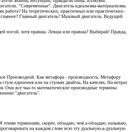
вигатели знания, интуиции, правды-истины, иллюзии.
игатели. "Современные". Двигатель идеализма-материализма.
х работа? На теоретических, практичных или практических-
 главнее? Главный двигатель? Маховый двигатель. Ведущий
щей ногой, хотя правша. Левша или правша? Выбирай! Правда,
ное Производной. Как метафора - производность. Метафору
 стуле единения или на стульях двайты, На качелях, На ветрах
ния. Они все чьи-то математические производные термины
внение "двигатель".
 этими терминами, скорее, обладаю, чем а-обладаю, называю,
 проговаривать на каждом слове всю эту дуальную-а-дуальную