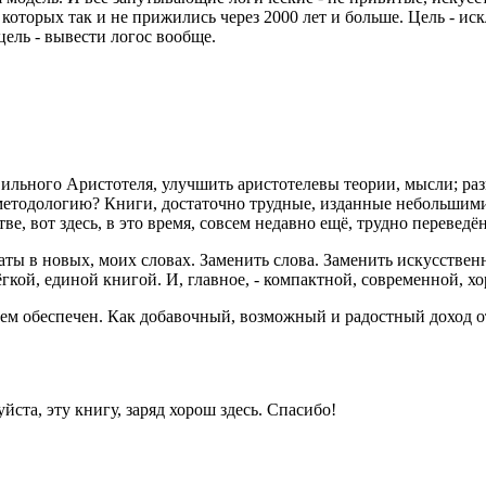
оторых так и не прижились через 2000 лет и больше. Цель - ис
ель - вывести логос вообще.
авильного Аристотеля, улучшить аристотелевы теории, мысли; ра
методологию? Книги, достаточно трудные, изданные небольшими 
е, вот здесь, в это время, совсем недавно ещё, трудно переведё
таты в новых, моих словах. Заменить слова. Заменить искусстве
кой, единой книгой. И, главное, - компактной, современной, х
сем обеспечен. Как добавочный, возможный и радостный доход от
йста, эту книгу, заряд хорош здесь. Спасибо!