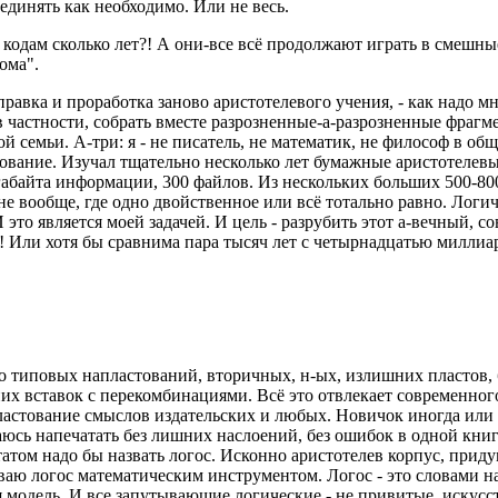
ъединять как необходимо. Или не весь.
 кодам сколько лет?! А они-все всё продолжают играть в смешные
иома".
равка и проработка заново аристотелевого учения, - как надо м
в частности, собрать вместе разрозненные-а-разрозненные фрагме
ной семьи. А-три: я - не писатель, не математик, не философ в 
удование. Изучал тщательно несколько лет бумажные аристотелев
игабайта информации, 300 файлов. Из нескольких больших 500-8
 не вообще, где одно двойственное или всё тотально равно. Логи
 это является моей задачей. И цель - разрубить этот а-вечный, 
и?! Или хотя бы сравнима пара тысяч лет с четырнадцатью милл
о типовых напластований, вторичных, н-ых, излишних пластов,
их вставок с перекомбинациями. Всё это отвлекает современног
пластование смыслов издательских и любых. Новичок иногда или 
аюсь напечатать без лишних наслоений, без ошибок в одной книг
татом надо бы назвать логос. Исконно аристотелев корпус, прид
ываю логос математическим инструментом. Логос - это словами 
ая модель. И все запутывающие логические - не привитые, иску