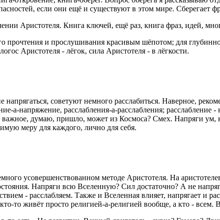
асностей, если они ещё и существуют в этом мире. Сберегает фр
чении Аристотеля. Книга ключей, ещё раз, книга фраз, идей, мн
ого прочтения и прослушивания красивым шёпотом; для глубинног
 логос Аристотеля - лёгок, сила Аристотеля - в лёгкости.
 напрягаться, советуют немного расслабиться. Наверное, реком
е-а-напряжение, расслабления-а-расслабления; расслабление -
 важное, думаю, пришло, может из Космоса? Смех. Напряги ум, н
имую меру для каждого, лично для себя.
 немного усовершенствованном методе Аристотеля. На аристотеле
остояния. Напряги всю Вселенную? Сил достаточно? А не напряга
ствием - расслабляем. Также и Вселенная влияет, напрягает и рас
 кто-то живёт просто религией-а-религией вообще, а кто - всем. 