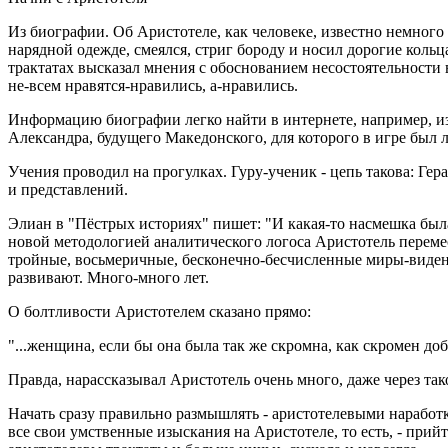
Из биографии. Об Аристотеле, как человеке, известно немного
нарядной одежде, смеялся, стриг бороду и носил дорогие кольц
трактатах высказал мнения с обоснованием несостоятельности
не-всем нравятся-нравились, а-нравились.
Информацию биографии легко найти в интернете, например, из 
Александра, будущего Македонского, для которого в игре был ло
Учения проводил на прогулках. Гуру-ученик - цепь такова: Гер
и представлений.
Элиан в "Пёстрых историях" пишет: "И какая-то насмешка была н
новой методологией аналитического логоса Аристотель переме
тройные, восьмеричные, бесконечно-бесчисленные миры-видения,
развивают. Много-много лет.
О болтливости Аристотелем сказано прямо:
"...женщина, если бы она была так же скромна, как скромен до
Правда, нарассказывал Аристотель очень много, даже через тако
Начать сразу правильно размышлять - аристотелевыми наработк
все свои умственные изыскания на Аристотеле, то есть, - прийт