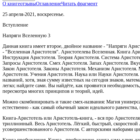
О книге
отзывы
Оглавление
Читать фрагмент
25 апреля-2021, воскресенье.
Вступление
Напряги Вселенную 3
Данная книга имеет второе, двойное название - "Напряги Ари
- "Вселенная Аристотеля". Аристотелева Вселенная. Книга Ари
Инструкция Аристотеля. Теория Аристотеля. Система Аристот
Запросы Аристотеля. Смех Аристотеля. Запах Аристотеля. Вку
Закон Аристотеля. Законы Аристотеля. Механизм Аристотеля.
Аристотеля. Учения Аристотеля. Наука или Науки Аристотеля.
названий, хотя, зная сумму известных на сегодня знаков, матем
легко; найдите сами. Вы найдёте, как проявится необходимость,
пересмотра многих принципов и теорий, идей.
Можно скомбинировать и такие смех-названия: Магия универса
естественно - как самый обычный закон идеального равенства, 
Книга-Аристотель или Аристотель-книга, - вся про Аристотеля
триллионный. Весь Аристотель. Лёгкий, быстрый, скоростной Ар
усовершенствованного Аристотеля. С авторскими наборами цит
Книга пробуждения. Книга - пробуждение, книга-сама-ключ, кни