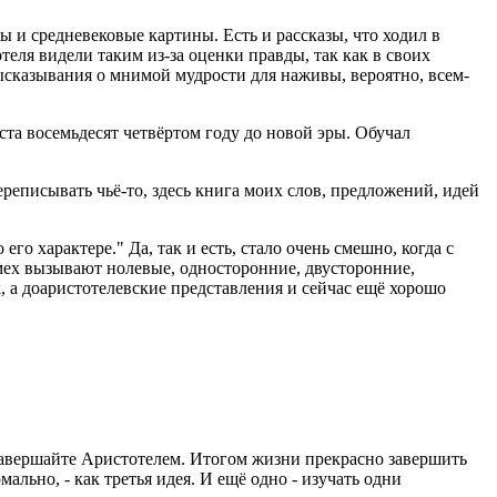
ы и средневековые картины. Есть и рассказы, что ходил в
теля видели таким из-за оценки правды, так как в своих
ысказывания о мнимой мудрости для наживы, вероятно, всем-
та восемьдесят четвёртом году до новой эры. Обучал
ереписывать чьё-то, здесь книга моих слов, предложений, идей
го характере." Да, так и есть, стало очень смешно, когда с
Смех вызывают нолевые, односторонние, двусторонние,
, а доаристотелевские представления и сейчас ещё хорошо
а завершайте Аристотелем. Итогом жизни прекрасно завершить
ально, - как третья идея. И ещё одно - изучать одни