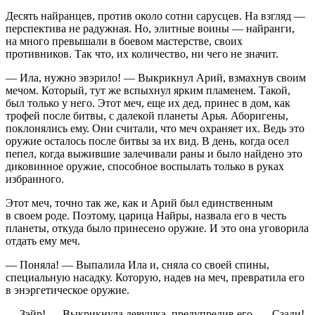
Десять найранцев, против около сотни сарусцев. На взгляд —
перспектива не радужная. Но, элитные воины — найранги,
на много превышали в боевом мастерстве, своих
противников. Так что, их количество, ни чего не значит.
— Ила, нужно эвэрило!
— Выкрикнул Арий, взмахнув своим
мечом. Который, тут же вспыхнул ярким пламенем. Такой,
был только у него. Этот меч, еще их дед, принес в дом, как
трофей после битвы, с далекой планеты Арья. Аборигены,
поклонялись ему. Они считали, что меч охраняет их. Ведь это
оружие осталось после битвы за их вид. В день, когда осел
пепел, когда выжившие залечивали раны и было найдено это
диковинное оружие, способное воспылать только в руках
избранного.
Этот меч, точно так же, как и Арий был единственным
в своем роде. Поэтому, царица Найры, назвала его в честь
планеты, откуда было принесено оружие. И это она уговорила
отдать ему меч.
— Поняла! — Выпалила Ила и, сняла со своей спины,
специальную насадку. Которую, надев на меч, превратила его
в энэргетическое оружие.
— Зэйр! — Выкрикнула девушка, предупредив его. — Сзади!