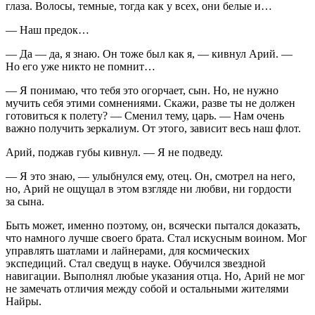
глаза. Волосы, темные, тогда как у всех, они белые и…
— Наш предок…
— Да — да, я знаю. Он тоже был как я, — кивнул Арий. —
Но его уже никто не помнит…
— Я понимаю, что тебя это огорчает, сын. Но, не нужно
мучить себя этими сомнениями. Скажи, разве ты не должен
готовиться к полету? — Сменил тему, царь. — Нам очень
важно получить зеркалиум. От этого, зависит весь наш флот.
Арий, поджав губы кивнул. — Я не подведу.
— Я это знаю, — улыбнулся ему, отец. Он, смотрел на него,
но, Арий не ощущал в этом взгляде ни любви, ни гордости
за сына.
Быть может, именно поэтому, он, всячески пытался доказать,
что намного лучше своего брата. Стал искусным воином. Мог
управлять шатлами и лайнерами, для космических
экспедиций. Стал сведущ в науке. Обучился звездной
навигации. Выполнял любые указания отца. Но, Арий не мог
не замечать отличия между собой и остальными жителями
Найры.