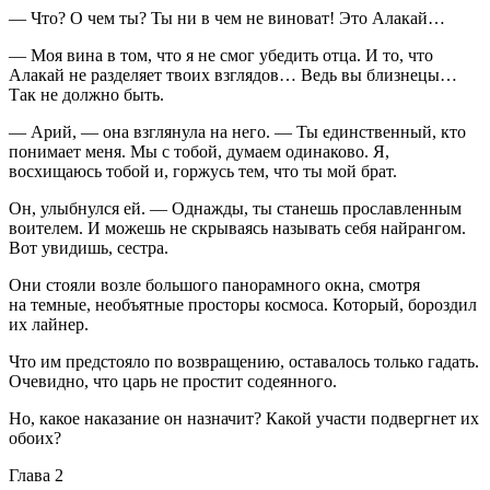
— Что? О чем ты? Ты ни в чем не виноват! Это Алакай…
— Моя вина в том, что я не смог убедить отца. И то, что
Алакай не разделяет твоих взглядов… Ведь вы близнецы…
Так не должно быть.
— Арий, — она взглянула на него. — Ты единственный, кто
понимает меня. Мы с тобой, думаем одинаково. Я,
восхищаюсь тобой и, горжусь тем, что ты мой брат.
Он, улыбнулся ей. — Однажды, ты станешь прославленным
воителем. И можешь не скрываясь называть себя найрангом.
Вот увидишь, сестра.
Они стояли возле большого панорамного окна, смотря
на темные, необъятные просторы космоса. Который, бороздил
их лайнер.
Что им предстояло по возвращению, оставалось только гадать.
Очевидно, что царь не простит содеянного.
Но, какое наказание он назначит? Какой участи подвергнет их
обоих?
Глава 2