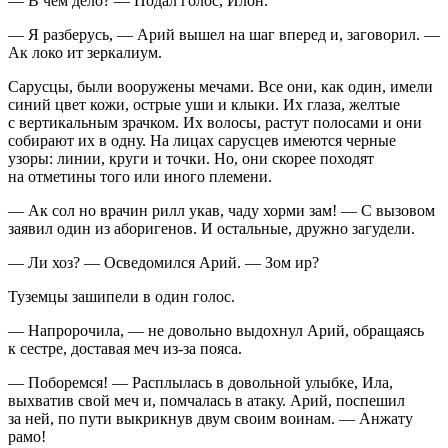
— В чем дело? — Подал голос, Илон.
— Я разберусь, — Арий вышел на шаг вперед и, заговорил. —
Ак локо ит зеркалиум.
Сарусцы, были вооружены мечами. Все они, как один, имели
синий цвет кожи, острые уши и клыки. Их глаза, желтые
с вертикальным зрачком. Их волосы, растут полосами и они
собирают их в одну. На лицах сарусцев имеются черные
узоры: линии, круги и точки. Но, они скорее походят
на отметины того или иного племени.
— Ак сол но врачин рилл укав, чаду хорми зам!
— С вызовом
заявил один из аборигенов. И остальные, дружно загудели.
— Ли хоз?
— Осведомился Арий. — Зом ир?
Туземцы зашипели в один голос.
— Напророчила, — не довольно выдохнул Арий, обращаясь
к сестре, доставая меч из-за пояса.
— Поборемся! — Расплылась в довольной улыбке, Ила,
выхватив свой меч и, помчалась в атаку. Арий, поспешил
за ней, по пути выкрикнув двум своим воинам. — Анжату
рамо!