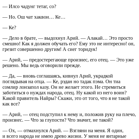
— Илсо чадунг тетаг, со?
— Но. Ош чат хаквон… Ке…
— Ке?
— Дело в брате, — выдохнул Арий. — Алакай… Это просто
смешно! Как я должен обучать его? Ему это не интересно! он,
грезит совершенно другим! А сиег торидук!
— Арий, — предостерегающе произнес, его отец. — Это уже
решено. Мы ведь оговорили прежде.
— Да, — вновь соглашаясь, кивнул Арий, украдкой
поглядывая на отца. — Ке, рэдан но тадак пэма. Он тиа
сомлир лонзапол казу.
Он не желает этого. Не стремиться
заботиться о нуждах народа, отец. Ну какой из него воин?
Какой правитель Найры? Скажи, это от того, что я не такой
как все?
— Арий, — отец подступил к нему и, положив руку на плечо,
произнес. — Что за глупости? Что значит, не такой?
— Ох, — отмахнулся Арий. — Взгляни на меня. Я один,
и всего народа не имею древо жизни. У меня не янтарные