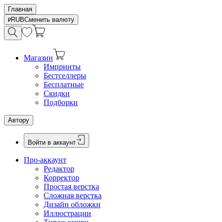
Главная
RUB
Сменить валюту
Магазин
Импринты
Бестселлеры
Бесплатные
Скидки
Подборки
Автору
Войти в аккаунт
Про-аккаунт
Редактор
Корректор
Простая верстка
Сложная верстка
Дизайн обложки
Иллюстрации