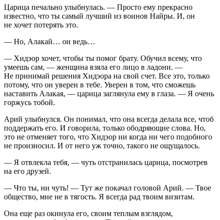
Царица печально улыбнулась. — Просто ему прекрасно
известно, что ты самый лучший из воинов Найры. И, он
не хочет потерять это.
— Но, Алакай… он ведь…
— Хидэор хочет, чтобы ты помог брату. Обучил всему, что
умеешь сам, — женщина взяла его лицо в ладони. —
Не принимай решения Хидэора на свой счет. Все это, только
потому, что он уверен в тебе. Уверен в том, что сможешь
наставить Алакая, — царица заглянула ему в глаза. — Я очень
горжусь тобой.
Арий улыбнулся. Он понимал, что она всегда делала все, чтоб
поддержать его. И говорила, только ободряющие слова. Но,
это не отменяет того, что Хидэор ни когда ни чего подобного
не произносил. И от него уж точно, такого не ощущалось.
— Я отвлекла тебя, — чуть отстранилась царица, посмотрев
на его друзей.
— Что ты, ни чуть! — Тут же покачал головой Арий. — Твое
общество, мне не в тягость. Я всегда рад твоим визитам.
Она еще раз окинула его, своим теплым взглядом,