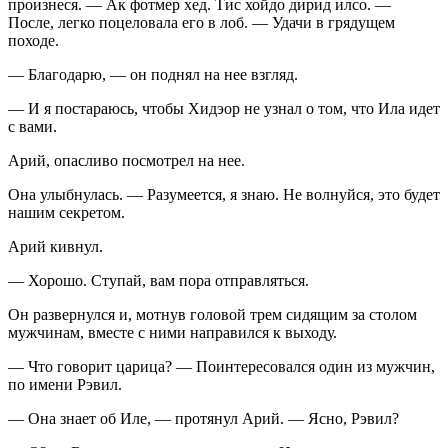
произнеся. — Ак фотмер хед. Тис хойдо дирид илсо.
—
После, легко поцеловала его в лоб. — Удачи в грядущем
походе.
— Благодарю, — он поднял на нее взгляд.
— И я постараюсь, чтобы Хидэор не узнал о том, что Ила идет
с вами.
Арий, опасливо посмотрел на нее.
Она улыбнулась. — Разумеется, я знаю. Не волнуйся, это будет
нашим секретом.
Арий кивнул.
— Хорошо. Ступай, вам пора отправляться.
Он развернулся и, мотнув головой трем сидящим за столом
мужчинам, вместе с ними направился к выходу.
— Что говорит царица? — Поинтересовался один из мужчин,
по имени Рэвил.
— Она знает об Иле, — протянул Арий. — Ясно, Рэвил?