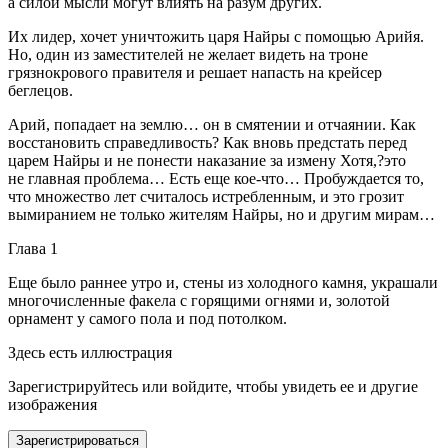
а силой мысли могут влиять на разум других.
Их лидер, хочет уничтожить царя Найры с помощью Арийя.
Но, один из заместителей не желает видеть на троне
грязнокрового правителя и решает напасть на крейсер
беглецов.
Арий, попадает на землю… он в смятении и отчаянии. Как
восстановить справедливость? Как вновь предстать перед
царем Найры и не понести наказание за измену Хотя,?это
не главная проблема… Есть еще кое-что… Пробуждается то,
что множество лет считалось истребленным, и это грозит
вымиранием не только жителям Найры, но и другим мирам…
Глава 1
Еще было раннее утро и, стены из холодного камня, украшали
многочисленные факела с горящими огнями и, золотой
орнамент у самого пола и под потолком.
Здесь есть иллюстрация
Зарегистрируйтесь или войдите, чтобы увидеть ее и другие
изображения
Зарегистрироваться