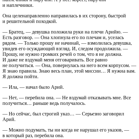
и наплечники.
Она целенаправленно направилась в их сторону, быстрой
и решительной походкой.
— Братец, — девушка положила руки на плечи Арийю. —
Есть разговор. — Она хлопнула его по плечам и, уселась
рядом. — Только прошу не начинай, — взмолилась девушка,
увидев его осуждающий взгляд. И, следом продолжила. —
Прошу, не нужно громких речей о том, что я не должна.
И даже не вздумай меня отговаривать. Все равно
не получиться. — Она, повернулась на него всем корпусом. —
Я знаю правила. Знаю весь план, этой миссии… Я нужна вам.
Я должна пойти.
— Ила, — начал было Арий.
— Нет, — перебила она. — Не вздумай отказывать мне. Все
получиться… раньше ведь получалось.
— Но сейчас, был строгий указ… — Серьезно заговорил
Арий.
— Можно подумать, ты ни когда не нарушал его указов, —
в который раз, перебила она.