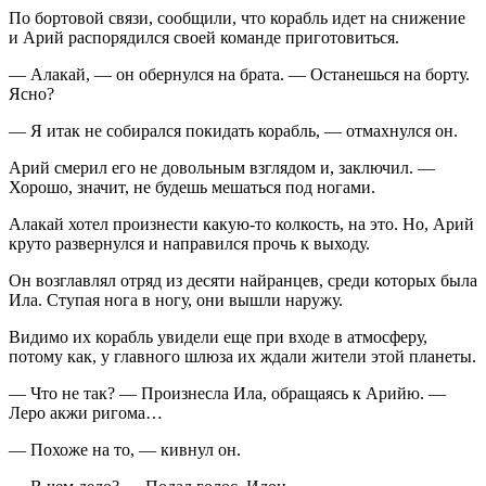
По бортовой связи, сообщили, что корабль идет на снижение
и Арий распорядился своей команде приготовиться.
— Алакай, — он обернулся на брата. — Останешься на борту.
Ясно?
— Я итак не собирался покидать корабль, — отмахнулся он.
Арий смерил его не довольным взглядом и, заключил. —
Хорошо, значит, не будешь мешаться под ногами.
Алакай хотел произнести какую-то колкость, на это. Но, Арий
круто развернулся и направился прочь к выходу.
Он возглавлял отряд из десяти найранцев, среди которых была
Ила. Ступая нога в ногу, они вышли наружу.
Видимо их корабль увидели еще при входе в атмосферу,
потому как, у главного шлюза их ждали жители этой планеты.
— Что не так? — Произнесла Ила, обращаясь к Арийю. —
Леро акжи ригома…
— Похоже на то, — кивнул он.