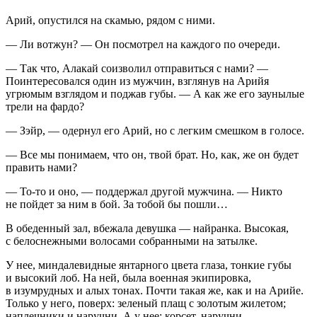
Арий, опустился на скамью, рядом с ними.
— Ли вотжун?
— Он посмотрел на каждого по очереди.
— Так что, Алакай соизволил отправиться с нами? —
Поинтересовался один из мужчин, взглянув на Арийя
угрюмым взглядом и поджав губы. — А как же его заунылые
трели на фардо?
— Зэйр, — одернул его Арий, но с легким смешком в голосе.
— Все мы понимаем, что он, твой брат. Но, как, же он будет
править нами?
— То-то и оно, — поддержал другой мужчина. — Никто
не пойдет за ним в бой. За тобой бы пошли…
В обеденный зал, вбежала девушка — найранка. Высокая,
с белоснежными волосами собранными на затылке.
У нее, миндалевидные янтарного цвета глаза, тонкие губы
и высокий лоб. На ней, была военная экипировка,
в изумрудных и алых тонах. Почти такая же, как и на Арийе.
Только у него, поверх: зеленый плащ с золотым жилетом;
наплечники и наручни. А у нее: корсет, наручни