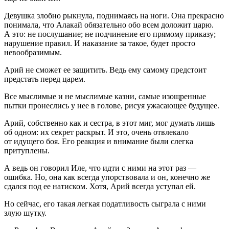
Девушка злобно рыкнула, поднимаясь на ноги. Она прекрасно
понимала, что Алакай обязательно обо всем доложит царю.
А это: не послушание; не подчинение его прямому приказу;
нарушение правил. И наказание за такое, будет просто
невообразимым.
Арий не сможет ее защитить. Ведь ему самому предстоит
предстать перед царем.
Все мыслимые и не мыслимые казни, самые изощренные
пытки пронеслись у нее в голове, рисуя ужасающее будущее.
Арий, собственно как и сестра, в этот миг, мог думать лишь
об одном: их секрет раскрыт. И это, очень отвлекало
от идущего боя. Его реакция и внимание были слегка
притуплены.
А ведь он говорил Иле, что идти с ними на этот раз —
ошибка. Но, она как всегда упорствовала и он, конечно же
сдался под ее натиском. Хотя, Арий всегда уступал ей.
Но сейчас, его такая легкая податливость сыграла с ними
злую шутку.