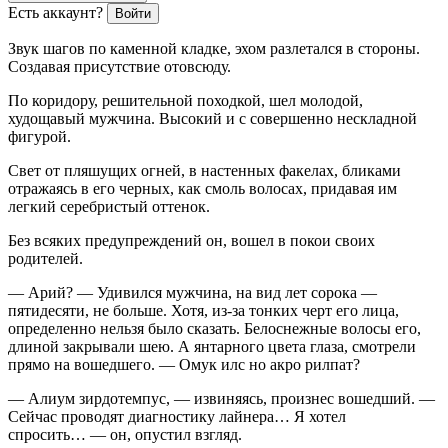
Есть аккаунт?
Войти
Звук шагов по каменной кладке, эхом разлетался в стороны.
Создавая присутствие отовсюду.
По коридору, решительной походкой, шел молодой,
худощавый мужчина. Высокий и с совершенно нескладной
фигурой.
Свет от пляшущих огней, в настенных факелах, бликами
отражаясь в его черных, как смоль волосах, придавая им
легкий серебристый оттенок.
Без всяких предупреждений он, вошел в покои своих
родителей.
— Арий? — Удивился мужчина, на вид лет сорока —
пятидесяти, не больше. Хотя, из-за тонких черт его лица,
определенно нельзя было сказать. Белоснежные волосы его,
длиной закрывали шею. А янтарного цвета глаза, смотрели
прямо на вошедшего. — Омук илс но акро рилпат?
— Алиум зирдотемпус,
— извиняясь, произнес вошедший. —
Сейчас проводят диагностику лайнера… Я хотел
спросить… — он, опустил взгляд.