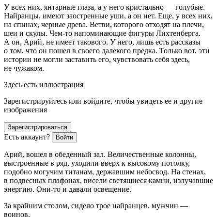
У всех них, янтарные глаза, а у него кристально — голубые.
Найранцы, имеют заостренные уши, а он нет. Еще, у всех них,
на спинах, черные древа. Ветви, которого отходят на плечи,
шеи и скулы. Чем-то напоминающие фигуры Лихтенберга.
А он, Арий, не имеет такового. У него, лишь есть рассказы
о том, что он пошел в своего далекого предка. Только вот, эти
истории не могли заставить его, чувствовать себя здесь,
не чужаком.
Здесь есть иллюстрация
Зарегистрируйтесь или войдите, чтобы увидеть ее и другие
изображения
Зарегистрироваться
Есть аккаунт?
Войти
Арий, вошел в обеденный зал. Величественные колонны,
выстроенные в ряд, уходили вверх к высокому потолку,
подобно могучим титанам, державшим небосвод. На стенах,
в подвесных плафонах, висели светящиеся камни, излучавшие
энергию. Они-то и давали освещение.
За крайним столом, сидело трое найранцев, мужчин —
воинов.