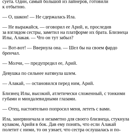
суета. Один, самый большой из лайнеров, готовили
к отбытию.
— О, шакон!
— Не сдержалась Ила.
— Не выражайся, — оговорил ее Арий, и, проследив
за взглядом сестры, заметил на платформе их брата. Близнеца
Илы, Алакая. — Что он тут забыл?
— Вот-вот! — Ввернула она. — Шел бы на своем фардо
бренчал.
— Молчи, — предупредил ее, Арий.
Девушка по сильнее натянула шлем.
— Алакай, — остановился перед ним, Арий.
Близнец Илы, высокий, атлетически сложенный, с тонкими
губами и миндалевидными глазами.
— Отец, настоятельно попросил меня, лететь с вами.
Ила, занервничала и незаметно для своего близнеца, стукнула
кулаком, Арийя в бок. Дав ему понять, что если Алакай
полетит с ними, то он узнает, что сестра ослушалась и по-