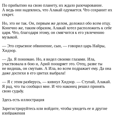
По прибытию на свою планету, их ждало разочарование.
А ведь они надеялись, что Алакай одумается. Что сохранит их
секрет.
Но, это не так. Он, первым же делом, доложил обо всем отцу.
Конечно же, таким образом, Алакай хотел расположить к себе
царя. Что, благодаря этому, он смягчится к его увлечению
музыкой.
— Это серьезное обвинение, сын, — говорил царь Найры,
Хидэор.
— Да. Я понимаю. Но, я видел своими глазами. Ила,
участвовала в бою и, Арий поощряет это. Отец, разве ты
не видишь, он смутьян. А Ила, во всем подражает ему. Да она
даже доспехи в его цветах выбрала!
— Я с этим разберусь, — кивнул Хидэор. — Ступай, Алакай.
Я рад, что ты сообщил мне. И что наконец решил принять
свою судьбу.
Здесь есть иллюстрация
Зарегистрируйтесь или войдите, чтобы увидеть ее и другие
изображения