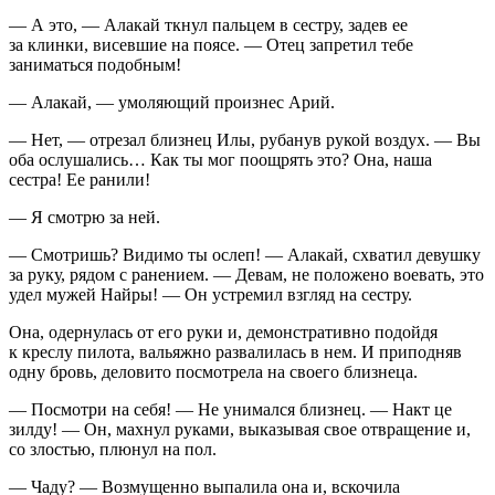
— А это, — Алакай ткнул пальцем в сестру, задев ее
за клинки, висевшие на поясе. — Отец запретил тебе
заниматься подобным!
— Алакай, — умоляющий произнес Арий.
— Нет, — отрезал близнец Илы, рубанув рукой воздух. — Вы
оба ослушались… Как ты мог поощрять это? Она, наша
сестра! Ее ранили!
— Я смотрю за ней.
— Смотришь? Видимо ты ослеп! — Алакай, схватил девушку
за руку, рядом с ранением. — Девам, не положено воевать, это
удел мужей Найры! — Он устремил взгляд на сестру.
Она, одернулась от его руки и, демонстративно подойдя
к креслу пилота, вальяжно развалилась в нем. И приподняв
одну бровь, деловито посмотрела на своего близнеца.
— Посмотри на себя! — Не унимался близнец. — Накт це
зилду!
— Он, махнул руками, выказывая свое отвращение и,
со злостью, плюнул на пол.
— Чаду?
— Возмущенно выпалила она и, вскочила