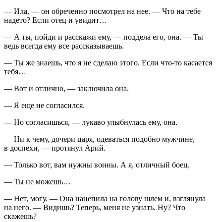
— Ила, — он обреченно посмотрел на нее. — Что на тебе
надето? Если отец и увидит…
— А ты, пойди и расскажи ему, — поддела его, она. — Ты
ведь всегда ему все рассказываешь.
— Ты же знаешь, что я не сделаю этого. Если что-то касается
тебя…
— Вот и отлично, — заключила она.
— Я еще не согласился.
— Но согласишься, — лукаво улыбнулась ему, она.
— Ни к чему, дочери царя, одеваться подобно мужчине,
в доспехи, — протянул Арий.
— Только вот, вам нужны воины. А я, отличный боец.
— Ты не можешь…
— Нет, могу. — Она нацепила на голову шлем и, взглянула
на него. — Видишь? Теперь, меня не узнать. Ну? Что
скажешь?