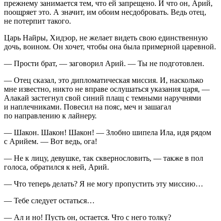
прежнему занимается тем, что ей запрещено. И что он, Арий,
поощряет это. А значит, им обоим несдобровать. Ведь отец,
не потерпит такого.
Царь Найры, Хидэор, не желает видеть свою единственную
дочь, воином. Он хочет, чтобы она была примерной царевной.
— Прости брат, — заговорил Арий. — Ты не подготовлен.
— Отец сказал, это дипломатическая миссия. И, насколько
мне известно, никто не вправе ослушаться указания царя, —
Алакай застегнул свой синий плащ с темными наручнями
и наплечниками.
Повеси
л на пояс, меч и зашагал
по направлению к лайнеру.
— Шакон. Шакон! Шакон! — Злобно шипела Ила, идя рядом
с Арийем. — Вот ведь, ога!
— Не к лицу, девушке, так сквернословить, — также в пол
голоса, обратился к ней, Арий.
— Что теперь делать? Я не могу пропустить эту миссию…
— Тебе следует остаться…
— Ал и но!
Пусть он, остается. Что с него толку?