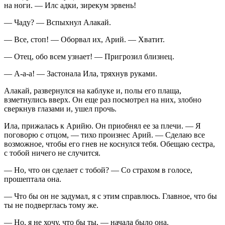
на ноги. — Илс адки, зирекум эрвень!
— Чаду? — Вспыхнул Алакай.
— Все, стоп! — Оборвал их, Арий. — Хватит.
— Отец, обо всем узнает! — Пригрозил близнец.
— А-а-а! — Застонала Ила, тряхнув руками.
Алакай, развернулся на каблуке и, полы его плаща,
взметнулись вверх. Он еще раз посмотрел на них, злобно
сверкнув глазами и, ушел прочь.
Ила, прижалась к Арийю. Он приобнял ее за плечи. — Я
поговорю с отцом, — тихо произнес Арий. — Сделаю все
возможное, чтобы его гнев не коснулся тебя. Обещаю сестра,
с тобой ничего не случится.
— Но, что он сделает с тобой? — Со страхом в голосе,
прошептала она.
— Что бы он не задумал, я с этим справлюсь. Главное, что бы
ты не подверглась тому же.
— Но, я не хочу, что бы ты, — начала было она.