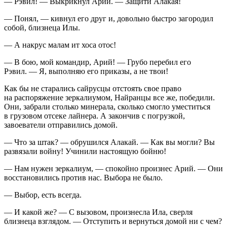
— Рэвил! — Выкрикнул Арий. — Защити Алакая!
— Понял, — кивнул его друг и, довольно быстро загородил
собой, близнеца Илы.
— А накрус малам ит хоса отос!
— В бою, мой командир, Арий! — Грубо перебил его
Рэвил. — Я, выполняю его приказы, а не твои!
Как бы не старались сайрусцы отстоять свое право
на распоряжение зеркалиумом, Найранцы все же, победили.
Они, забрали столько минерала, сколько смогло уместиться
в грузовом отсеке лайнера. А закончив с погрузкой,
завоеватели отправились домой.
— Что за штак? — обрушился Алакай. — Как вы могли? Вы
развязали войну! Учинили настоящую бойню!
— Нам нужен зеркалиум, — спокойно произнес Арий. — Они
восстановились против нас. Выбора не было.
— Выбор, есть всегда.
— И какой же? — С вызовом, произнесла Ила, сверля
близнеца взглядом. — Отступить и вернуться домой ни с чем?