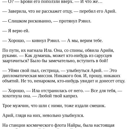
— О? — Брови его поползли вверх. — И что же…
— Заверила, что не расскажет отцу, — перебил его Арий.
— Слишком рискованно, — протянул Рэвил.
— Я верю ей.
— Хорошо, — кивнул Рэвил. — А мы, верим тебе.
По пути, их нагнала Ила. Она, со спины, обвила Арийя,
руками. — Как думаешь, может кто-нибудь из сарусцев
заартачиться? Было бы замечательно, вступить в бой!
— Уйми свой пыл, сестрица, — улыбнуться Арий. — Это
дипломатическая миссия. Никакого боя. И, прошу, никаких
объятий. Не то, ненароком, кто-нибудь увидит и донесет отцу.
— Хорошо, — Ила отстранилась от него. — Все для тебя, —
хохотнула она. — Любой твой каприз.
Трое мужчин, что шли с ними, тоже издали смешок.
Арий, глядя на них, невольно улыбнулся.
На станции космического флота Найры, была настоящая