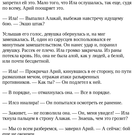
запретил ей это. Мало того, что Ила ослушалась, так еще, судя
по всему, Арий поощряет это.
— Ила! — Выпалил Алакай, выбежав навстречу идущему
бою. — Экшо штак?
Услышав его голос, девушка обернулась и, на миг
замешкалась. И, один из сарусцев воспользовался ее
минутным замешательством. Он нанес удар и, поранил
девушку. Рассек ее плечо. Ила громко закричала. Из раны
потекла кровь. Но, она не была алой, как у людей, а белой,
или почти бесцветной.
— Ила! — Прокричал Арий, кинувшись в ее сторону, по пути
размахивая мечом, отражая атаки разъяренных
противников. — Как ты? — Он подлетел к ней.
— В порядке, — отмахнулась она. — Все в порядке.
— Илсо ниалира!
— Он попытался осмотреть ее ранение.
— Заживет, — не позволила она. — Он, меня увидел! — Ила
ткнула пальцем в строну Алакая. — Знаешь, чем это грозит?
— Мы со всем разберемся, — заверил Арий. — А сейчас: бой
еще не окончен.