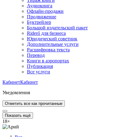
Тираж книги
Аудиокнига
Офлайн-продажи
Продвижение
Буктрейлер
Большой издательский пакет
Rideró для бизнеса
Юридический советник
Дополнительные услуги
Расшифровка текста
Перевод
Книги в аэропортах
Публикация
Все услуги
Кабинет
Кабинет
Уведомления
Отметить все как прочитанные
Показать ещё
18
+