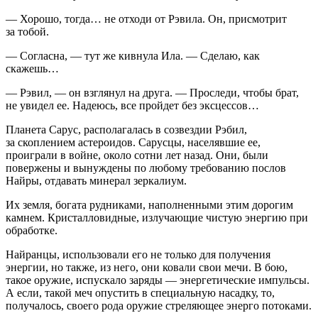
— Хорошо, тогда… не отходи от Рэвила. Он, присмотрит
за тобой.
— Согласна, — тут же кивнула Ила. — Сделаю, как
скажешь…
— Рэвил, — он взглянул на друга. — Проследи, чтобы брат,
не увидел ее. Надеюсь, все пройдет без эксцессов…
Планета Сарус, располагалась в созвездии Рэбил,
за скоплением астероидов. Сарусцы, населявшие ее,
проиграли в войне, около сотни лет назад. Они, были
повержены и вынуждены по любому требованию послов
Найры, отдавать минерал зеркалиум.
Их земля, богата рудниками, наполненными этим дорогим
камнем. Кристалловидные, излучающие чистую энергию при
обработке.
Найранцы, использовали его не только для получения
энергии, но также, из него, они ковали свои мечи. В бою,
такое оружие, испускало заряды — энергетические импульсы.
А если, такой меч опустить в специальную насадку, то,
получалось, своего рода оружие стреляющее энерго потоками.