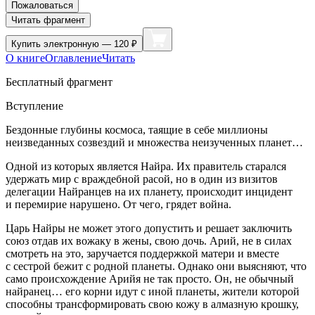
Пожаловаться
Читать фрагмент
Купить
электронную — 120 ₽
О книге
Оглавление
Читать
Бесплатный фрагмент
Вступление
Бездонные глубины космоса, таящие в себе миллионы
неизведанных созвездий и множества неизученных планет…
Одной из которых является Найра. Их правитель старался
удержать мир с враждебной расой, но в один из визитов
делегации Найранцев на их планету, происходит инцидент
и перемирие нарушено. От чего, грядет война.
Царь Найры не может этого допустить и решает заключить
союз отдав их вожаку в жены, свою дочь. Арий, не в силах
смотреть на это, заручается поддержкой матери и вместе
с сестрой бежит с родной планеты. Однако они выясняют, что
само происхождение Арийя не так просто. Он, не обычный
найранец… его корни идут с иной планеты, жители которой
способны трансформировать свою кожу в алмазную крошку,