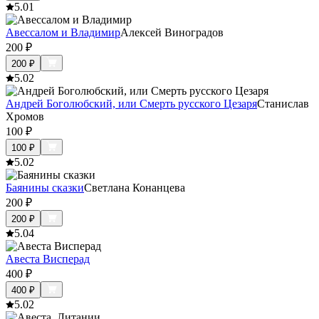
5.0
1
Авессалом и Владимир
Алексей Виноградов
200
₽
200
₽
5.0
2
Андрей Боголюбский, или Смерть русского Цезаря
Станислав
Хромов
100
₽
100
₽
5.0
2
Баянины сказки
Светлана Конанцева
200
₽
200
₽
5.0
4
Авеста Висперад
400
₽
400
₽
5.0
2