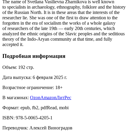
The name of Svetlana Vasilievna Zharnikova is well known
to specialists in archaeology, ethnography, folklore and the history
of the Russian North. It is in these areas that the interests of the
researcher lie. She was one of the first to draw attention to the
forgotten in the era of socialism the works of a whole galaxy
of researchers of the late 19th — early 20th centuries, which
analyzed the ethnic origins of the Slavic peoples and the seditious
theory of the Indo-Aryan community at that time, and fully
accepted it.
Подробная информация
Объем:
192
стр.
Дата выпуска:
6 февраля 2025 г.
Возрастное ограничение:
18
+
В магазинах:
Ozon
Amazon
ЛитРес
Формат:
epub, fb2, pdfRead, mobi
ISBN:
978-5-0065-4205-1
Переводчик
:
Алексей Виноградов