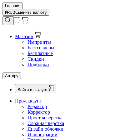
Главная
RUB
Сменить валюту
Магазин
Импринты
Бестселлеры
Бесплатные
Скидки
Подборки
Автору
Войти в аккаунт
Про-аккаунт
Редактор
Корректор
Простая верстка
Сложная верстка
Дизайн обложки
Иллюстрации