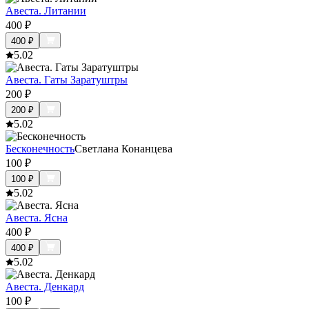
Авеста. Литании
400
₽
400
₽
5.0
2
Авеста. Гаты Заратуштры
200
₽
200
₽
5.0
2
Бесконечность
Светлана Конанцева
100
₽
100
₽
5.0
2
Авеста. Ясна
400
₽
400
₽
5.0
2
Авеста. Денкард
100
₽