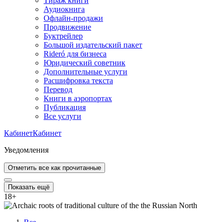
Тираж книги
Аудиокнига
Офлайн-продажи
Продвижение
Буктрейлер
Большой издательский пакет
Rideró для бизнеса
Юридический советник
Дополнительные услуги
Расшифровка текста
Перевод
Книги в аэропортах
Публикация
Все услуги
Кабинет
Кабинет
Уведомления
Отметить все как прочитанные
Показать ещё
18
+