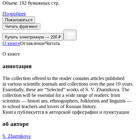
Объем:
192
бумажных стр.
Подробнее
Пожаловаться
Читать фрагмент
Купить
электронную — 200 ₽
О книге
Оглавление
Читать
О книге
аннотация
The collection offered to the reader contains articles published
in various scientific journals and collections over the past 19 years.
Essentially, these are “Selected” works of S. V. Zharnikova. The
collection will be essential for a wide range of readers: from
scientists — histori ans, ethnographers, folklorists and linguists —
to school teachers and lovers of Russian history.
Книга публикуется в авторской орфографии и пунктуации
об авторе
S. Zharnikova