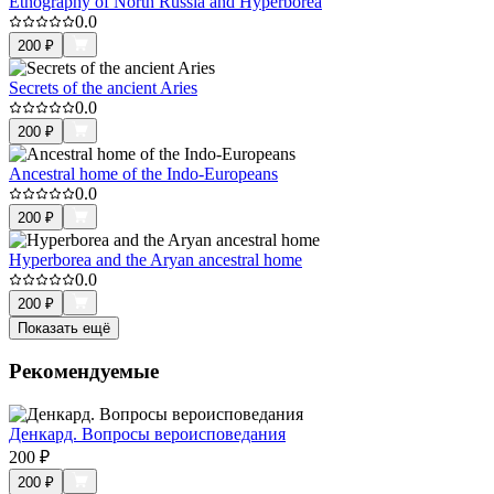
Etnography of North Russia and Hyperborea
0.0
200
₽
Secrets of the ancient Aries
0.0
200
₽
Ancestral home of the Indo-Europeans
0.0
200
₽
Hyperborea and the Aryan ancestral home
0.0
200
₽
Показать ещё
Рекомендуемые
Денкард. Вопросы вероисповедания
200
₽
200
₽