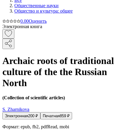
Все
Общественные науки
Общество и культура: общее
0.0
0
Оценить
Электронная книга
Archaic roots of traditional
culture of the the Russian
North
(Collection of scientific articles)
S. Zharnikova
Электронная
200
₽
Печатная
859
₽
Формат:
epub, fb2, pdfRead, mobi