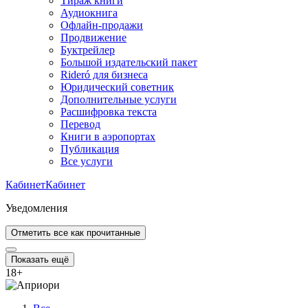
Тираж книги
Аудиокнига
Офлайн-продажи
Продвижение
Буктрейлер
Большой издательский пакет
Rideró для бизнеса
Юридический советник
Дополнительные услуги
Расшифровка текста
Перевод
Книги в аэропортах
Публикация
Все услуги
Кабинет
Кабинет
Уведомления
Отметить все как прочитанные
Показать ещё
18
+