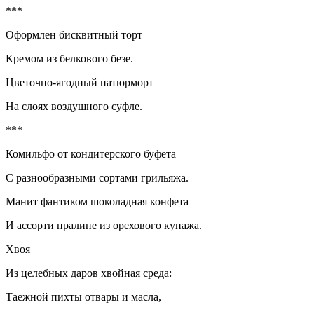
***
Оформлен бисквитный торт
Кремом из белкового безе.
Цветочно-ягодный натюрморт
На слоях воздушного суфле.
***
Комильфо от кондитерского буфета
С разнообразными сортами грильяжа.
Манит ф
антик
ом шоколадная конфета
И ассорти пралине из орехового купажа.
Хвоя
Из целебных даров х
войн
ая среда:
Таежной пихты отвары и масла,