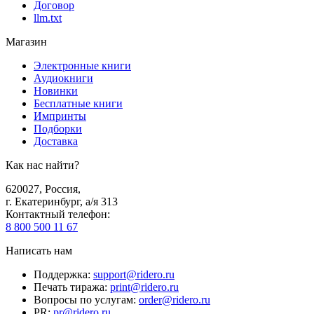
Договор
llm.txt
Магазин
Электронные книги
Аудиокниги
Новинки
Бесплатные книги
Импринты
Подборки
Доставка
Как нас найти?
620027
,
Россия
,
г. Екатеринбург, а/я 313
Контактный телефон
:
8 800 500 11 67
Написать нам
Поддержка
:
support@ridero.ru
Печать тиража
:
print@ridero.ru
Вопросы по услугам
:
order@ridero.ru
PR
:
pr@ridero.ru