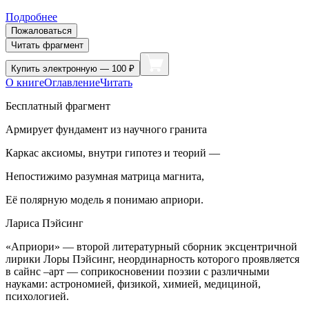
Подробнее
Пожаловаться
Читать фрагмент
Купить
электронную — 100 ₽
О книге
Оглавление
Читать
Бесплатный фрагмент
Армирует фундамент из научного гранита
Каркас аксиомы, внутри гипотез и теорий —
Непостижимо разумная матрица магнита,
Её полярную модель я понимаю априори.
Лариса Пэйсинг
«Априори» — второй литературный с
борн
ик эксцентричной
лирики Лоры Пэйсинг, неординарность которого проявляется
в сайнс –арт — соприкосновении поэзии с различными
науками: астрономией, физикой, химией, медициной,
психологией.