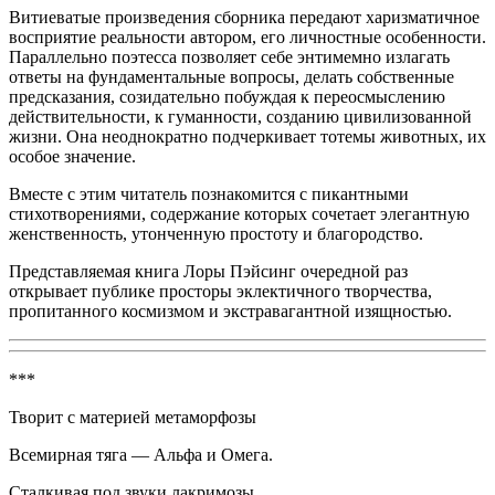
Витиеватые произведения с
борн
ика передают харизматичное
восприятие реальности автором, его личностные особенности.
Параллельно поэтесса позволяет себе энтимемно излагать
ответы на фундаментальные вопросы, делать собственные
предсказания, созидательно побуждая к переосмыслению
действительности, к гуманности, созданию цивилизованной
жизни. Она неоднократно подчеркивает тотемы животных, их
особое значение.
Вместе с этим читатель познакомится с пикантными
стихотворениями, содержание которых сочетает элегантную
женственность, утонченную простоту и благородство.
Представляемая книга Лоры Пэйсинг очередной раз
открывает публике просторы эклектичного творчества,
пропитанного космизмом и экстравагантной изящностью.
***
Творит с материей метаморфозы
Всемирная тяга — Альфа и Омега.
Сталкивая под звуки лакримозы