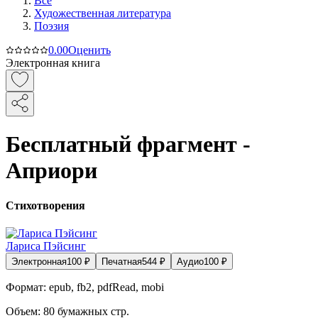
Все
Художественная литература
Поэзия
0.0
0
Оценить
Электронная книга
Бесплатный фрагмент -
Априори
Стихотворения
Лариса Пэйсинг
Электронная
100
₽
Печатная
544
₽
Аудио
100
₽
Формат:
epub, fb2, pdfRead, mobi
Объем:
80
бумажных стр.