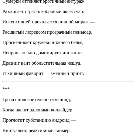
Сумерки оттеняют
эротич
ный антураж,
Разжигает страсть кобровый аксессуар.
Интенсивней проявляется ночной мираж —
Расшитый люрексом прозрачный пеньюар.
Просвечивает кружево нижнего белья,
Непроизвольно доминирует инстинкт.
Дразнит кант о
боль
стительная чешуя,
И хищный фаворит — змеиный принт.
***
Грозит подозрительно гуманоид,
Когда шалит адронами коллайдер.
Проглотит субстанцию андроид —
Виртуально реактивный таймер.