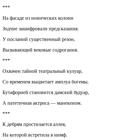
***
На фасаде из ионических колонн
Зодчие зашифровали предсказания.
У посланий существенный резон,
Вызывающий вековые содрогания.
***
Охвачен тайной театральный кулуар,
Со временем выцветает амплуа богемы.
Бутафорией становится дамский будуар,
А патетичная актриса — манекеном.
***
К дебрям простилается аллея,
На которой встретила я нимф.