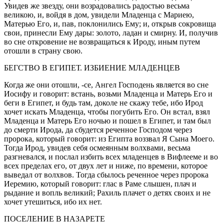
Увидев же звезду, они возрадовались радостью весьма
великою, и, войдя в дом, увидели Младенца с Мариею,
Матерью Его, и, пав, поклонились Ему; и, открыв сокровища
свои, принесли Ему дары: золото, ладан и смирну. И, получив
во сне откровение не возвращаться к Ироду, иным путем
отошли в страну свою.
БЕГСТВО В ЕГИПЕТ. ИЗБИЕНИЕ МЛАДЕНЦЕВ
Когда же они отошли, -се, Ангел Господень является во сне
Иосифу и говорит: встань, возьми Младенца и Матерь Его и
беги в Египет, и будь там, доколе не скажу тебе, ибо Ирод
хочет искать Младенца, чтобы погубить Его. Он встал, взял
Младенца и Матерь Его ночью и пошел в Египет, и там был
до смерти Ирода, да сбудется реченное Господом через
пророка, который говорит: из Египта воззвал Я Сына Моего.
Тогда Ирод, увидев себя осмеянным волхвами, весьма
разгневался, и послал избить всех младенцев в Вифлееме и во
всех пределах его, от двух лет и ниже, по времени, которое
выведал от волхвов. Тогда сбылось реченное через пророка
Иеремию, который говорит: глас в Раме слышен, плач и
рыдание и вопль великий; Рахиль плачет о детях своих и не
хочет утешиться, ибо их нет.
ПОСЕЛЕНИЕ В НАЗАРЕТЕ