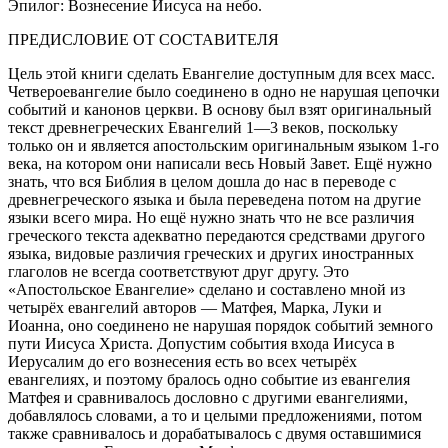
Эпилог: Вознесение Иисуса на небо.
ПРЕДИСЛОВИЕ ОТ СОСТАВИТЕЛЯ
Цель этой книги сделать Евангелие доступным для всех масс.
Четвероевангелие было соединено в одно не нарушая цепочки
событий и канонов церкви. В основу был взят оригинальный
текст древнегреческих Евангелий 1—3 веков, поскольку
только он и является апостольским оригинальным языком 1-го
века, на котором они написали весь Новый Завет. Ещё нужно
знать, что вся Библия в целом дошла до нас в переводе с
древнегреческого языка и была переведена потом на другие
языки всего мира. Но ещё нужно знать что не все различия
греческого текста адекватно передаются средствами другого
языка, видовые различия греческих и других иностранных
глаголов не всегда соответствуют друг другу. Это
«Апостольское Евангелие» сделано и составлено мной из
четырёх евангелий авторов — Матфея, Марка, Луки и
Иоанна, оно соединено не нарушая порядок событий земного
пути Иисуса Христа. Допустим события входа Иисуса в
Иерусалим до его вознесения есть во всех четырёх
евангелиях, и поэтому бралось одно событие из евангелия
Матфея и сравнивалось дословно с другими евангелиями,
добавлялось словами, а то и целыми предложениями, потом
также сравнивалось и дорабатывалось с двумя оставшимися