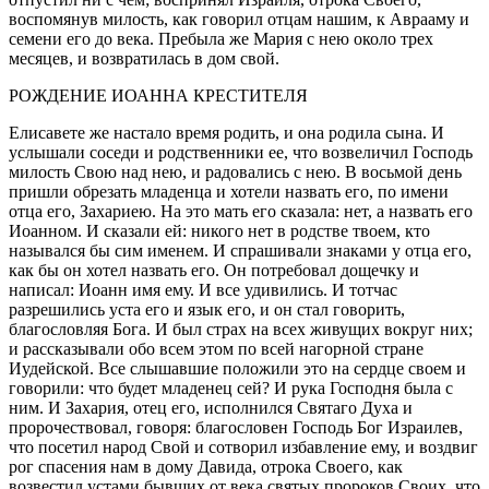
воспомянув милость, как говорил отцам нашим, к Аврааму и
семени его до века. Пребыла же Мария с нею около трех
месяцев, и возвратилась в дом свой.
РОЖДЕНИЕ ИОАННА КРЕСТИТЕЛЯ
Елисавете же настало время родить, и она родила сына. И
услышали соседи и родственники ее, что возвеличил Господь
милость Свою над нею, и радовались с нею. В восьмой день
пришли обрезать младенца и хотели назвать его, по имени
отца его, Захариею. На это мать его сказала: нет, а назвать его
Иоанном. И сказали ей: никого нет в родстве твоем, кто
назывался бы сим именем. И спрашивали знаками у отца его,
как бы он хотел назвать его. Он потребовал дощечку и
написал: Иоанн имя ему. И все удивились. И тотчас
разрешились уста его и язык его, и он стал говорить,
благословляя Бога. И был страх на всех живущих вокруг них;
и рассказывали обо всем этом по всей нагорной стране
Иудейской. Все слышавшие положили это на сердце своем и
говорили: что будет младенец сей? И рука Господня была с
ним. И Захария, отец его, исполнился Святаго Духа и
пророчествовал, говоря: благословен Господь Бог Израилев,
что посетил народ Свой и сотворил избавление ему, и воздвиг
рог спасения нам в дому Давида, отрока Своего, как
возвестил устами бывших от века святых пророков Своих, что