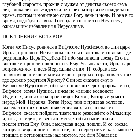
глубокой старости, прожив с мужем от
девств
а своего семь
лет, вдова лет восьмидесяти четырех, которая не отходила от
храма, постом и молитвою служа Богу день и ночь. И она в то
время, подойдя, славила Господа и говорила о Нем всем,
ожидавшим избавления в Иерусалиме.
ПОКЛОНЕНИЕ ВОЛХВОВ
Когда же Иисус родился в Вифлееме Иудейском во дни царя
Ирода, пришли в Иерусалим волхвы с востока и говорят: где
родившийся Царь Иудейский? ибо мы видели звезду Его на
востоке и пришли поклониться Ему. Услышав это, Ирод царь
встревожился, и весь Иерусалим с ним. И, собрав всех
первосвященников и книжников народных, спрашивал у них:
где должно родиться Христу? Они же сказали ему: в
Вифлееме Иудейском, ибо так написано через пророка: и ты,
Вифлеем, земля Иудина, ничем не меньше воеводств
Иудиных, ибо из тебя произойдет Вождь, Который упасет
народ Мой, Израиля. Тогда Ирод, тайно призвав волхвов,
выведал от них время появления звезды и, послав их в
Вифлеем, сказал: пойдите, тщательно разведайте о Младенце
и, когда найдете, известите меня, чтобы и мне пойти
поклониться Ему. Они, выслушав царя, пошли. И се, звезда,
которую видели они на востоке, шла перед ними, как наконец
пришла и остановилась над местом, где был Младенец.