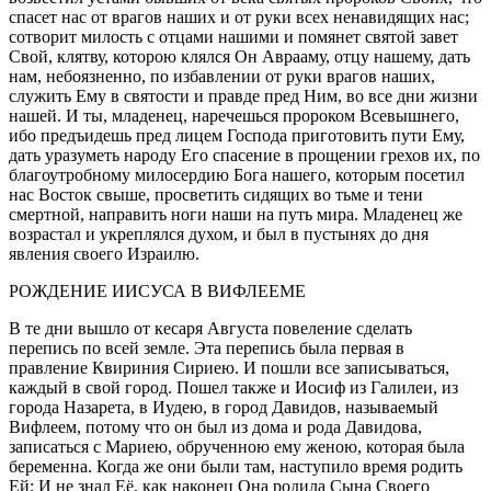
спасет нас от врагов наших и от руки всех ненавидящих нас;
сотворит милость с отцами нашими и помянет святой завет
Свой, клятву, которою клялся Он Аврааму, отцу нашему, дать
нам, небоязненно, по избавлении от руки врагов наших,
служить Ему в святости и правде пред Ним, во все дни жизни
нашей. И ты, младенец, наречешься пророком Всевышнего,
ибо предъидешь пред лицем Господа приготовить пути Ему,
дать уразуметь народу Его спасение в прощении грехов их, по
благоутробному милосердию Бога нашего, которым посетил
нас Восток свыше, просветить сидящих во тьме и тени
смертной, направить ноги наши на путь мира. Младенец же
возрастал и укреплялся духом, и был в пустынях до дня
явления своего Израилю.
РОЖДЕНИЕ ИИСУСА В ВИФЛЕЕМЕ
В те дни вышло от кесаря Августа повеление сделать
перепись по всей земле. Эта перепись была первая в
правление Квириния Сириею. И пошли все записываться,
каждый в свой город. Пошел также и Иосиф из Галилеи, из
города Назарета, в Иудею, в город Давидов, называемый
Вифлеем, потому что он был из дома и рода Давидова,
записаться с Мариею, обрученною ему женою, которая была
беременна. Когда же они были там, наступило время родить
Ей; И не знал Её, как наконец Она родила Сына Своего