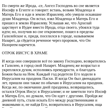
По смерти же Ирода, -се, Ангел Господень во сне является
Иосифу в Египте и говорит: встань, возьми Младенца и
Матерь Его и иди в землю Израилеву, ибо умерли искавшие
души Младенца. Он встал, взял Младенца и Матерь Его и
пришел в землю Израилеву. Услышав же, что Архелай
царствует в Иудее вместо Ирода, отца своего, убоялся туда
идти; но, получив во сне откровение, пошел в пределы
Галилейские и, придя, поселился в городе, называемом
Назарет, да сбудется реченное через пророков, что Он
Назореем наречется.
ОТРОК ИИСУС В ХРАМЕ
И когда они совершили всё по закону Господню, возвратились
в Галилею, в город свой Назарет. Младенец же возрастал и
укреплялся духом, исполняясь премудрости, и благодать
Божия была на Нем. Каждый год родители Его ходили в
Иерусалим на праздник Пасхи. И когда Он был две
надцат
и
лет, пришли они также по обычаю в Иерусалим на праздник.
Когда же, по окончании дней праздника, возвращались,
остался Отрок Иисус в Иерусалиме; и не заметили того Иосиф
и Матерь Его, но думали, что Он идет с другими. Пройдя же
дневной путь, стали искать Его между родственниками и
знакомыми и, не найдя Его, возвратились в Иерусалим, ища