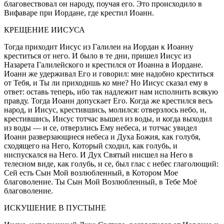
благовествовал он народу, поучая его. Это происходило в
Вифаваре при Иордане, где крестил Иоанн.
КРЕЩЕНИЕ ИИСУСА
Тогда приходит Иисус из Галилеи на Иордан к Иоанну
креститься от него. И было в те дни, пришел Иисус из
Назарета Галилейского и крестился от Иоанна в Иордане.
Иоанн же удерживал Его и говорил: мне надобно креститься
от Тебя, и Ты ли приходишь ко мне? Но Иисус сказал ему в
ответ: оставь теперь, ибо так надлежит нам исполнить всякую
правду. Тогда Иоанн допускает Его. Когда же крестился весь
народ, и Иисус, крестившись, молился: отверзлось небо, и,
крестившись, Иисус тотчас вышел из воды, и когда выходил
из воды — и се, отверзлись Ему небеса, и тотчас увидел
Иоанн разверзающиеся небеса и Духа Божия, как голубя,
сходящего на Него, Который сходил, как голубь, и
ниспускался на Него. И Дух Святый нисшел на Него в
телесном виде, как голубь, и се, был глас с небес глаголющий:
Сей есть Сын Мой возлюбленный, в Котором Мое
благоволение. Ты Сын Мой Возлюбленный, в Тебе Моё
благоволение.
ИСКУШЕНИЕ В ПУСТЫНЕ