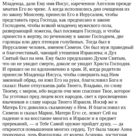
Младенца, дали Ему имя Иисус, нареченное Ангелом прежде
зачатия Его во чреве. А когда исполнились дни очищения их
по закону Моисееву, принесли Его в Иерусалим, чтобы
представить пред Господа, как предписано в законе
Господнем, чтобы всякий младенец мужеского пола,
разверзающий ложесна, был посвящен Господу, и чтобы
принести в жертву, по реченному в законе Господнем, две
горлицы или двух птенцов голубиных. Тогда был в
Иерусалиме человек, именем Симеон. Он был муж праведный
и благочестивый, чающий утешения Израилева; и Дух
Святый был на нем. Ему было предсказано Духом Святым,
что он не увидит смерти, доколе не увидит Христа Господня.
И пришел он по вдохновению в храм. И, когда родители
принесли Младенца Иисуса, чтобы совершить над Ним
законный обряд, он взял Его на руки, благословил Бога и
сказал: Ныне отпускаешь раба Твоего, Владыко, по слову
Твоему, с миром, ибо видели очи мои спасение Твое, которое
Ты уготовал пред лицем всех народов, свет к просвещению
язычников и славу народа Твоего Израиля. Иосиф же и
Матерь Его дивились сказанному о Нем. И благословил их
Симеон и сказал Марии, Матери Его: се, лежит Сей на
падение и на восстание многих в Израиле и в предмет
пререканий, — и Тебе Самой оружие пройдет душу, — да
откроются помышления многих сердец. Тут была также Анна
пророчица, дочь Фануилова, от колена Асирова, достигшая