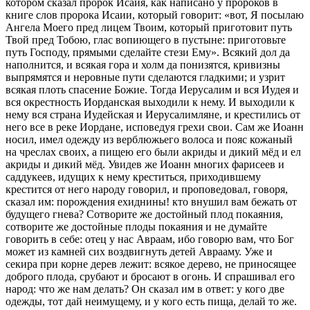
котором сказал пророк Исаия, как написано у пророков в
книге слов пророка Исаии, который говорит: «вот, Я посылаю
Ангела Моего пред лицем Твоим, который приготовит путь
Твой пред Тобою, глас вопиющего в пустыне: приготовьте
путь Господу, прямыми сделайте стези Ему». Всякий дол да
наполнится, и всякая гора и холм да понизятся, кривизны
выпрямятся и неровные пути сделаются гладкими; и узрит
всякая плоть спасение Божие. Тогда Иерусалим и вся Иудея и
вся окрестность Иорданская выходили к нему. И выходили к
нему вся страна Иудейская и Иерусалимляне, и крестились от
него все в реке Иордане, исповедуя грехи свои. Сам же Иоанн
носил, имел одежду из верблюжьего волоса и пояс кожаный
на чреслах своих, а пищею его были акриды и дикий мёд и ел
акриды и дикий мёд. Увидев же Иоанн многих фарисеев и
саддукеев, идущих к нему креститься, приходившему
крестится от него народу говорил, и проповедовал, говоря,
сказал им: порождения ехиднины! кто внушил вам бежать от
будущего гнева? Сотворите же достойный плод покаяния,
сотворите же достойные плоды покаяния и не думайте
говорить в себе: отец у нас Авраам, ибо говорю вам, что Бог
может из камней сих воздвигнуть детей Аврааму. Уже и
секира при корне дерев лежит: всякое дерево, не приносящее
доброго плода, срубают и бросают в огонь. И спрашивал его
народ: что же нам делать? Он сказал им в ответ: у кого две
одежды, тот дай неимущему, и у кого есть пища, делай то же.