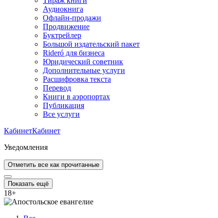
Тираж книги
Аудиокнига
Офлайн-продажи
Продвижение
Буктрейлер
Большой издательский пакет
Rideró для бизнеса
Юридический советник
Дополнительные услуги
Расшифровка текста
Перевод
Книги в аэропортах
Публикация
Все услуги
Кабинет
Кабинет
Уведомления
Отметить все как прочитанные
Показать ещё
18
+