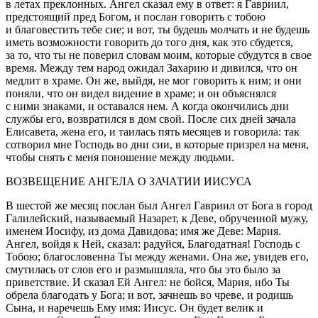
в летах преклонных. Ангел сказал ему в ответ: я Гавриил,
предстоящий пред Богом, и послан говорить с тобою
и благовестить тебе сие; и вот, ты будешь молчать и не будешь
иметь возможности говорить до того дня, как это сбудется,
за то, что ты не поверил словам моим, которые сбудутся в свое
время. Между тем народ ожидал Захарию и дивился, что он
медлит в храме. Он же, выйдя, не мог говорить к ним; и они
поняли, что он видел видение в храме; и он объяснялся
с ними знаками, и оставался нем. А когда окончились дни
службы его, возвратился в дом свой. После сих дней зачала
Елисавета, жена его, и таилась пять месяцев и говорила: так
сотворил мне Господь во дни сии, в которые призрел на меня,
чтобы снять с меня поношение между людьми.
ВОЗВЕЩЕНИЕ АНГЕЛА О ЗАЧАТИИ ИИСУСА
В шестой же месяц послан был Ангел Гавриил от Бога в город
Галилейский, называемый Назарет, к Деве, обрученной мужу,
именем Иосифу, из дома Давидова; имя же Деве: Мария.
Ангел, войдя к Ней, сказал: радуйся, Благодатная! Господь с
Тобою; благословенна Ты между женами. Она же, увидев его,
смутилась от слов его и размышляла, что бы это было за
приветствие. И сказал Ей Ангел: не бойся, Мария, ибо Ты
обрела благодать у Бога; и вот, зачнешь во чреве, и родишь
Сына, и наречешь Ему имя: Иисус. Он будет велик и