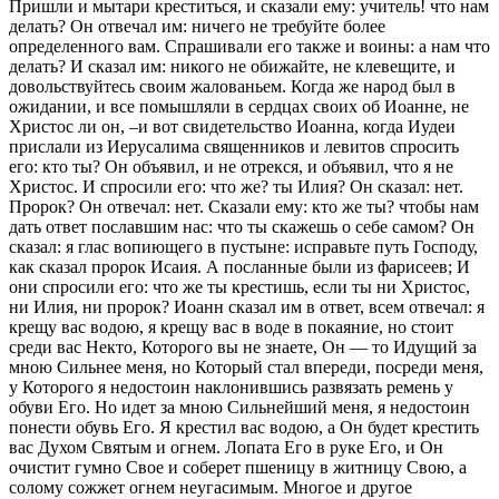
Пришли и мытари креститься, и сказали ему: учитель! что нам
делать? Он отвечал им: ничего не требуйте более
определенного вам. Спрашивали его также и воины: а нам что
делать? И сказал им: никого не обижайте, не клевещите, и
довольствуйтесь своим жалованьем. Когда же народ был в
ожидании, и все помышляли в сердцах своих об Иоанне, не
Христос ли он, –и вот свидетельство Иоанна, когда Иудеи
прислали из Иерусалима священников и левитов спросить
его: кто ты? Он объявил, и не отрекся, и объявил, что я не
Христос. И спросили его: что же? ты Илия? Он сказал: нет.
Пророк? Он отвечал: нет. Сказали ему: кто же ты? чтобы нам
дать ответ пославшим нас: что ты скажешь о себе самом? Он
сказал: я глас вопиющего в пустыне: исправьте путь Господу,
как сказал пророк Исаия. А посланные были из фарисеев; И
они спросили его: что же ты крестишь, если ты ни Христос,
ни Илия, ни пророк? Иоанн сказал им в ответ, всем отвечал: я
крещу вас водою, я крещу вас в воде в покаяние, но стоит
среди вас Некто, Которого вы не знаете, Он — то Идущий за
мною Сильнее меня, но Который стал впереди, посреди меня,
у Которого я недостоин наклонившись развязать ремень у
обуви Его. Но идет за мною Сильнейший меня, я недостоин
понести обувь Его. Я крестил вас водою, а Он будет крестить
вас Духом Святым и огнем. Лопата Его в руке Его, и Он
очистит гумно Свое и соберет пшеницу в житницу Свою, а
солому сожжет огнем неугасимым. Многое и другое