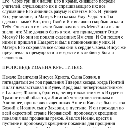
Его. Через три дня нашли Его в храме, сидящего посреди
учителей, слушающего их и спрашивающего их; все
слушавшие Его дивились разуму и ответам Его. И, увидев
Его, удивились; и Матерь Его сказала Ему: Чадо! что Ты
сделал с нами? Вот, отец Твой и Я с великою скорбью искали
Тебя. Он сказал им: зачем было вам искать Меня? или вы не
знали, что Мне должно быть в том, что принадлежит Отцу
Моему? Но они не поняли сказанных Им слов. И Он пошел с
ними и пришел в Назарет; и был в по
вино
вении у них. И
Матерь Его сохраняла все слова сии в сердце Своем. Иисус же
преуспевал в премудрости и возрасте и в любви у Бога и
человеков.
ПРОПОВЕДЬ ИОАННА КРЕСТИТЕЛЯ
Начало Евангелия Иисуса Христа, Сына Божия, в
пят
надцат
ый же год правления Тиверия кесаря, когда Понтий
Пилат начальствовал в Иудее, Ирод был четвертовластником
в Галилее, Филипп, брат его, четвертовластником в Итурее и
Трахонитской области, а Лисаний четвертовластником в
Авилинее, при первосвященниках Анне и Каиафе, был глагол
Божий к Иоанну, сыну Захарии, в пустыне. И он проходил по
всей окрестной стране Иорданской, проповедуя крещение
покаяния для прощения грехов. Явился Иоанн, крестя в
пустыне и проповедуя крещение покаяния для прощения