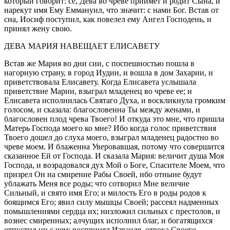
который говорит: се, Дева во чреве приимет и родит Сына, и
нарекут имя Ему Еммануил, что значит: с нами Бог. Встав от
сна, Иосиф поступил, как повелел ему Ангел Господень, и
принял жену свою.
ДЕВА МАРИЯ НАВЕЩАЕТ ЕЛИСАВЕТУ
Встав же Мария во дни сии, с поспешностью пошла в
нагорную страну, в город Иудин, и вошла в дом Захарии, и
приветствовала Елисавету. Когда Елисавета услышала
приветствие Марии, взыграл младенец во чреве ее; и
Елисавета исполнилась Святаго Духа, и воскликнула громким
голосом, и сказала: благословенна Ты между женами, и
благословен плод чрева Твоего! И откуда это мне, что пришла
Матерь Господа моего ко мне? Ибо когда голос приветствия
Твоего дошел до слуха моего, взыграл младенец радостно во
чреве моем. И блаженна Уверовавшая, потому что совершится
сказанное Ей от Господа. И сказала Мария: величит душа Моя
Господа, и возрадовался дух Мой о Боге, Спасителе Моем, что
призрел Он на смирение Рабы Своей, ибо отныне будут
ублажать Меня все роды; что сотворил Мне величие
Сильный, и свято имя Его; и милость Его в роды родов к
боящимся Его; явил силу мышцы Своей; рассеял надменных
помышлениями сердца их; низложил сильных с престолов, и
вознес смиренных; алчущих исполнил благ, и богатящихся
отпустил ни с чем; воспринял Израиля, отрока Своего,