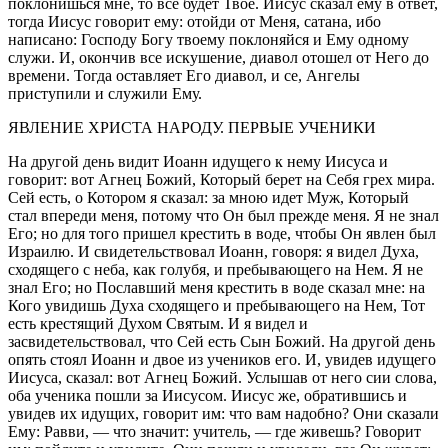
поклонишься мне, то все будет Твоё. Иисус сказал ему в ответ,
тогда Иисус говорит ему: отойди от Меня, сатана, ибо
написано: Господу Богу твоему поклоняйся и Ему одному
служи. И, окончив все искушение, диавол отошел от Него до
времени. Тогда оставляет Его диавол, и се, Ангелы
приступили и служили Ему.
ЯВЛЕНИЕ ХРИСТА НАРОДУ. ПЕРВЫЕ УЧЕНИКИ
На другой день видит Иоанн идущего к нему Иисуса и
говорит: вот Агнец Божий, Который берет на Себя грех мира.
Сей есть, о Котором я сказал: за мною идет Муж, Который
стал впереди меня, потому что Он был прежде меня. Я не знал
Его; но для того пришел крестить в воде, чтобы Он явлен был
Израилю. И свидетельствовал Иоанн, говоря: я видел Духа,
сходящего с неба, как голубя, и пребывающего на Нем. Я не
знал Его; но Пославший меня крестить в воде сказал мне: на
Кого увидишь Духа сходящего и пребывающего на Нем, Тот
есть крестящий Духом Святым. И я видел и
засвидетельствовал, что Сей есть Сын Божий. На другой день
опять стоял Иоанн и двое из учеников его. И, увидев идущего
Иисуса, сказал: вот Агнец Божий. Услышав от него сии слова,
оба ученика пошли за Иисусом. Иисус же, обратившись и
увидев их идущих, говорит им: что вам надобно? Они сказали
Ему: Равви, — что значит: учитель, — где живешь? Говорит