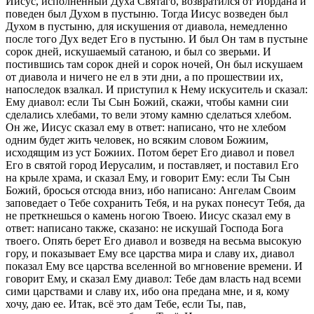
Иисус, исполненный Духа Святаго, возвратился от Иордана и
поведен был Духом в пустыню. Тогда Иисус возведен был
Духом в пустыню, для искушения от диавола, немедленно
после того Дух ведет Его в пустыню. И был Он там в пустыне
сорок дней, искушаемый сатаною, и был со зверьми. И
постившись там сорок дней и сорок ночей, Он был искушаем
от диавола и ничего не ел в эти дни, а по прошествии их,
напоследок взалкал. И приступил к Нему искуситель и сказал:
Ему диавол: если Ты Сын Божий, скажи, чтобы камни сии
сделались хлебами, то вели этому камню сделаться хлебом.
Он же, Иисус сказал ему в ответ: написано, что не хлебом
одним будет жить человек, но всяким словом Божиим,
исходящим из уст Божиих. Потом берет Его диавол и повел
Его в святой город Иерусалим, и поставляет, и поставил Его
на крыле храма, и сказал Ему, и говорит Ему: если Ты Сын
Божий, бросься отсюда вниз, ибо написано: Ангелам Своим
заповедает о Тебе сохранить Тебя, и на руках понесут Тебя, да
не преткнешься о камень ногою Твоею. Иисус сказал ему в
ответ: написано также, сказано: не искушай Господа Бога
твоего. Опять берет Его диавол и возведя на весьма высокую
гору, и показывает Ему все царства мира и славу их, диавол
показал Ему все царства вселенной во мгновение времени. И
говорит Ему, и сказал Ему диавол: Тебе дам власть над всеми
сими царствами и славу их, ибо она предана мне, и я, кому
хочу, даю ее. Итак, всё это дам Тебе, если Ты, пав,