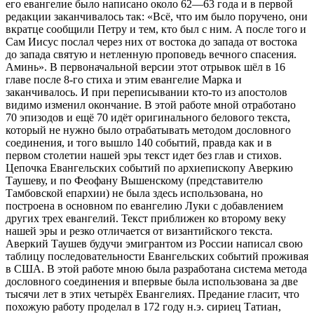
его евангелие было написано около 62—63 года и в первой
редакции заканчивалось так: «Всё, что им было поручено, они
вкратце сообщили Петру и тем, кто был с ним. А после того и
Сам Иисус послал через них от востока до запада от востока
до запада святую и нетленную проповедь вечного спасения.
Аминь». В первоначальной версии этот отрывок шёл в 16
главе после 8-го стиха и этим евангелие Марка и
заканчивалось. И при переписывании кто-то из апостолов
видимо изменил окончание. В этой работе мной отработано
70 эпизодов и ещё 70 идёт оригинального белового текста,
который не нужно было отрабатывать методом дословного
соединения, и того вышло 140 событий, правда как и в
первом столетии нашей эры текст идет без глав и стихов.
Цепочка Евангельских событий по архиепископу Аверкию
Таушеву, и по Феофану Вышенскому (представителю
Тамбовской епархии) не была здесь использована, но
построена в основном по евангелию Луки с добавлением
других трех евангелий. Текст приближен ко второму веку
нашей эры и резко отличается от византийского текста.
Аверкий Таушев будучи эмигрантом из
Росси
и написал свою
таблицу последовательности Евангельских событий проживая
в США. В этой работе мною была разработана система метода
дословного соединения и впервые была использована за две
тысячи лет в этих четырёх Евангелиях. Предание гласит, что
похожую работу проделал в 172 году н.э. сириец Татиан,