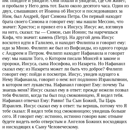
им: пойдите и увидите. Они пошли и увидели, где Он живет;
и пробыли у Него день тот. Было около десятого часа. Один из
двух, слышавших от Иоанна об Иисусе и последовавших за
Ним, был Андрей, брат Симона Петра. Он первый находит
брата своего Симона и говорит ему: мы нашли Мессию, что
значит: Христос; и привел его к Иисусу. Иисус же, взглянув
на него, сказал: ты — Симон, сын Ионин; ты наречешься
Кифа, что значит: камень (Петр). На другой день Иисус
восхотел идти в Галилею, и находит Филиппа и говорит ему:
иди за Мною. Филипп же был из Вифсаиды, из одного города
с Андреем и Петром. Филипп находит Нафанаила и говорит
ему: мы нашли Того, о Котором писали Моисей в законе и
пророки, Иисуса, сына Иосифова, из Назарета. Но Нафанаил
сказал ему: из Назарета может ли быть что доброе? Филипп
говорит ему: пойди и посмотри. Иисус, увидев идущего к
Нему Нафанаила, говорит о нем: вот подлинно Израильтянин,
в котором нет лукавства. Нафанаил говорит Ему: почему Ты
знаешь меня? Иисус сказал ему в ответ: прежде нежели позвал
тебя Филипп, когда ты был под смоковницею, Я видел тебя.
Нафанаил отвечал Ему: Равви! Ты Сын Божий, Ты Царь
Израилев. Иисус сказал ему в ответ: ты веришь, потому что Я
тебе сказал: Я видел тебя под смоковницею; увидишь больше
сего. И говорит ему: истинно, истинно говорю вам: отныне
будете видеть небо отверстым и Ангелов Божиих восходящих
и нисходящих к Сыну Человеческому.