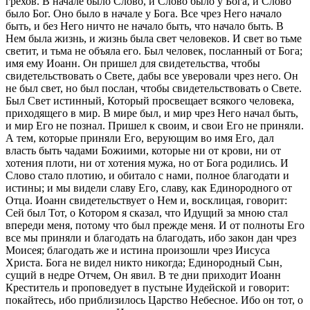
грехов. В начале было Слово, и Слово было у Бога, и Слово
было Бог. Оно было в начале у Бога. Все чрез Него начало
быть, и без Него ничто не начало быть, что начало быть. В
Нем была жизнь, и жизнь была свет человеков. И свет во тьме
светит, и тьма не объяла его. Был человек, посланный от Бога;
имя ему Иоанн. Он пришел для свидетельства, чтобы
свидетельствовать о Свете, дабы все уверовали чрез него. Он
не был свет, но был послан, чтобы свидетельствовать о Свете.
Был Свет истинный, Который просвещает всякого человека,
приходящего в мир. В мире был, и мир чрез Него начал быть,
и мир Его не познал. Пришел к своим, и свои Его не приняли.
А тем, которые приняли Его, верующим во имя Его, дал
власть быть чадами Божиими, которые ни от крови, ни от
хотения плоти, ни от хотения мужа, но от Бога родились. И
Слово стало плотию, и обитало с нами, полное благодати и
истины; и мы видели славу Его, славу, как Единородного от
Отца. Иоанн свидетельствует о Нем и, восклицая, говорит:
Сей был Тот, о Котором я сказал, что Идущий за мною стал
впереди меня, потому что был прежде меня. И от полноты Его
все мы приняли и благодать на благодать, ибо закон дан чрез
Моисея; благодать же и истина произошли чрез Иисуса
Христа. Бога не видел никто никогда; Единородный Сын,
сущий в недре Отчем, Он явил. В те дни приходит Иоанн
Креститель и проповедует в пустыне Иудейской и говорит:
покайтесь, ибо приблизилось Царство Небесное. Ибо он тот, о