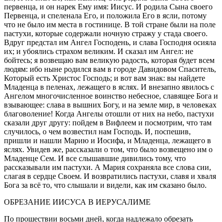
первенца, и он нарек Ему имя: Иисус. И родила Сына своего
Первенца, и спеленала Его, и положила Его в ясли, потому
что не было им места в гостинице. В той стране были на поле
пастухи, которые содержали ночную стражу у стада своего.
Вдруг предстал им Ангел Господень, и слава Господня осияла
их; и убоялись страхом великим. И сказал им Ангел: не
бойтесь; я возвещаю вам великую радость, которая будет всем
людям: ибо ныне родился вам в городе Давидовом Спаситель,
Который есть Христос Господь; и вот вам знак: вы найдете
Младенца в пеленах, лежащего в яслях. И внезапно явилось с
Ангелом многочисленное воинство небесное, славящее Бога и
взывающее: слава в вышних Богу, и на земле мир, в человеках
благоволение! Когда Ангелы отошли от них на небо, пастухи
сказали друг другу: пойдем в Вифлеем и посмотрим, что там
случилось, о чем возвестил нам Господь. И, поспешив,
пришли и нашли Марию и Иосифа, и Младенца, лежащего в
яслях. Увидев же, рассказали о том, что было возвещено им о
Младенце Сем. И все слышавшие дивились тому, что
рассказывали им пастухи. А Мария сохраняла все слова сии,
слагая в сердце Своем. И возвратились пастухи, славя и хваля
Бога за всё то, что слышали и видели, как им сказано было.
ОБРЕЗАНИЕ ИИСУСА В ИЕРУСАЛИМЕ
По прошествии восьми дней, когда надлежало обрезать