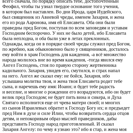
всего сначала, по порядку описать тебе, достопочтенный
Феофил, чтобы ты узнал твердое основание того учения,
в котором был наставлен. Во дни Ирода, царя Иудейского,
был священник из Авиевой чреды, именем Захария, и жена
его из рода Ааронова, имя ей Елисавета. Оба они были
праведны пред Богом, поступая по всем заповедям и уставам
Господним беспорочно. У них не было детей, ибо Елисавета
была неплодна, и оба были уже в летах преклонных.
Однажды, когда он в порядке своей чреды служил пред Богом,
по жребию, как обыкновенно было у священников, досталось
ему войти в храм Господень для каждения, -а всё множество
народа молилось вне во время каждения, -тогда явился ему
Ангел Господень, стоя по правую сторону жертвенника
кадильного. Захария, увидев его, смутился, и страх напал
на него. Ангел же сказал ему: не бойся, Захария, ибо
услышана молитва твоя, и жена твоя Елисавета родит тебе
сына, и наречешь ему имя: Иоанн; и будет тебе радость
и веселие, и многие о рождении его возрадуются, ибо он будет
велик пред Господом; не будет пить вина и сикера, и Духа
Святаго исполнится еще от чрева матери своей; и многих
из сынов Израилевых обратит к Господу Богу их; и предъидет
пред Ним в духе и силе Илии, чтобы возвратить сердца отцов
детям, и непокоривым образ мыслей праведников, дабы
представить Господу народ приготовленный. И сказал
Захария Ангелу: по чему я узнаю это? ибо я стар, и жена моя