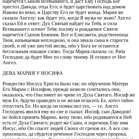
наречется Сыном Всевышнего, и даст Ему Господь Бог
престол Давида, отца Его; и будет царствовать над домом
Иакова во веки, и Царству Его не будет конца. Мария же
сказала Ангелу: как будет это, когда Я мужа не знаю? Ангел
сказал Ей в ответ: Дух Святый найдет на Тебя, и сила
Всевышнего осенит Тебя; посему и рождаемое Святое
наречется Сыном Божиим. Вот и Елисавета, родственница
Твоя, называемая неплодною, и она зачала сына в старости
своей, и ей уже шестой месяц, ибо у Бога не останется
бессильным никакое слово. Тогда Мария сказала: се, Раба
Господня; да будет Мне по слову твоему. И отошел от Нее
Ангел.
ДЕВА МАРИЯ У ИОСИФА
Рождество Иисуса Христа было так: по обручении Матери
Его Марии с Иосифом, прежде нежели сочетались они,
оказалось, что Она имеет во чреве от Духа Святаго. Иосиф же
муж Ее, будучи праведен и не желая огласить Ее, хотел тайно
отпустить Ее. Но когда он помыслил это, — се, Ангел
Господень явился ему во сне и сказал: Иосиф, сын Давидов!
не бойся принять Марию, жену твою, ибо родившееся в Ней
есть от Духа Святаго; родит же Сына, и наречешь Ему имя
Иисус, ибо Он спасет людей Своих от грехов их. А все сие
произошло, да сбудется реченное Господом через пророка,