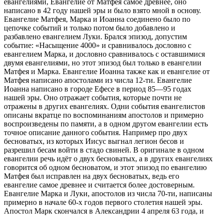
евангелиями, Евангелие от Матфея самое древнее, оно
написано в 42 году нашей эры и было взято мной в основу.
Евангелие Матфея, Марка и Иоанна соединено было по
цепочке событий и только потом было добавлено и
разбавлено евангелием Луки. Брался эпизод, допустим
событие: «Насыщение 4000» и сравнивалось дословно с
евангелием Марка, и дословно сравнивалось с оставшимися
двумя евангелиями, но этот эпизод был только в евангелии
Матфея и Марка. Евангелие Иоанна также как и евангелие от
Матфея написано апостолами из числа 12-ти. Евангелие
Иоанна написано в городе Ефесе в период 85—95 годах
нашей эры. Оно отражает события, которые почти не
отражены в других евангелиях. Одни события евангелистов
описаны вкратце по воспоминаниям апостолов и примерно
воспроизведены по памяти, а в одном другом евангелии есть
точное описание данного события. Например про двух
бесноватых, из которых Иисус выгнал легион бесов и
разрешил бесам войти в стадо свиней. В оригинале в одном
евангелии речь идёт о двух бесноватых, а в других евангелиях
говорится об одном бесноватом, и этот эпизод по евангелию
Матфея был исправлен на двух бесноватых, ведь его
евангелие самое древнее и считается более достоверным.
Евангелие Марка и Луки, апостолов из числа 70-ти, написаны
примерно в начале 60-х годов первого столетия нашей эры.
Апостол Марк скончался в Александрии 4 апреля 63 года, и