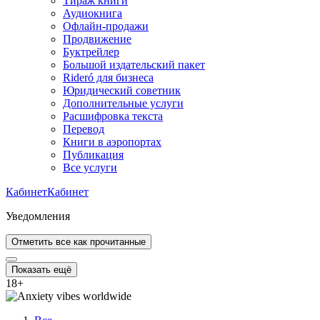
Тираж книги
Аудиокнига
Офлайн-продажи
Продвижение
Буктрейлер
Большой издательский пакет
Rideró для бизнеса
Юридический советник
Дополнительные услуги
Расшифровка текста
Перевод
Книги в аэропортах
Публикация
Все услуги
Кабинет
Кабинет
Уведомления
Отметить все как прочитанные
Показать ещё
18
+