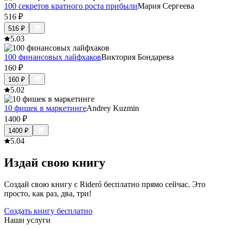
100 секретов кратного роста прибыли
Мария Сергеева
516
₽
516
₽
5.0
3
100 финансовых лайфхаков
Виктория Бондарева
160
₽
160
₽
5.0
2
10 фишек в маркетинге
Andrey Kuzmin
1400
₽
1400
₽
5.0
4
Издай свою книгу
Создай свою книгу с Rideró бесплатно прямо сейчас. Это
просто, как раз, два, три!
Создать книгу бесплатно
Наши услуги