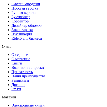
Офлайн-продажи
Простая верстка
Ручная верстка
Буктрейлер
Корректор
Дизайнер обложки
Заказ тиража
Публикация
Rideró для бизнеса
О нас
О сервисе
О магазине
Книги
Возникли вопросы?
Приватность
Наши преимущества
Реквизиты
Договор
llm.txt
Магазин
Электронные книги