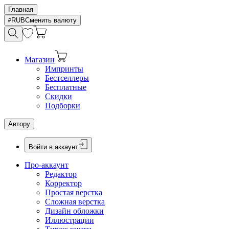
Главная
RUB
Сменить валюту
Магазин
Импринты
Бестселлеры
Бесплатные
Скидки
Подборки
Автору
Войти в аккаунт
Про-аккаунт
Редактор
Корректор
Простая верстка
Сложная верстка
Дизайн обложки
Иллюстрации