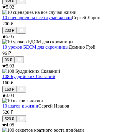
368
₽
5.0
2
10 сценариев на все случаи жизни
Сергей Ларин
200
₽
200
₽
5.0
5
10 уроков БДСМ для скромницы
Домино Грэй
96
₽
96
₽
5.0
3
108 Буддийских Сказаний
160
₽
160
₽
3.0
3
10 шагов к жизни
Сергей Иванов
520
₽
520
₽
4.0
5