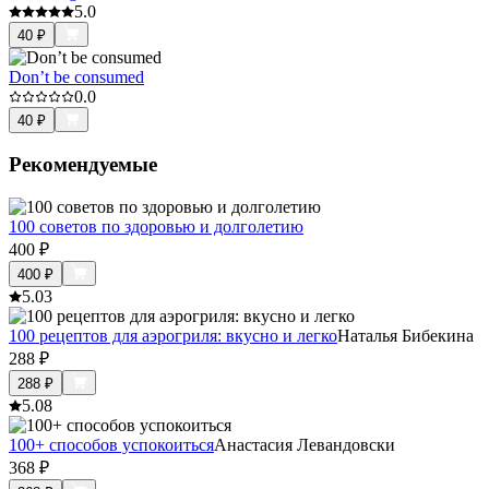
5.0
40
₽
Don’t be consumed
0.0
40
₽
Рекомендуемые
100 советов по здоровью и долголетию
400
₽
400
₽
5.0
3
100 рецептов для аэрогриля: вкусно и легко
Наталья Бибекина
288
₽
288
₽
5.0
8
100+ способов успокоиться
Анастасия Левандовски
368
₽