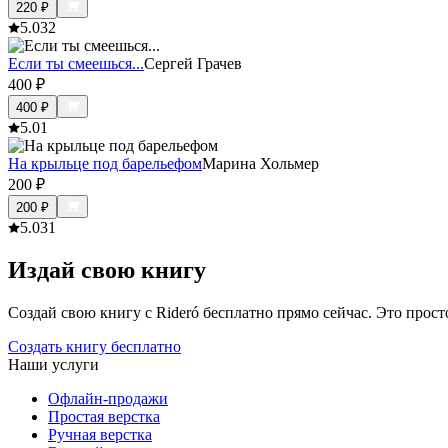
220
₽
5.0
32
Если ты смеешься...
Сергей Грачев
400
₽
400
₽
5.0
1
На крыльце под барельефом
Марина Хольмер
200
₽
200
₽
5.0
31
Издай свою книгу
Создай свою книгу с Rideró бесплатно прямо сейчас. Это просто,
Создать книгу бесплатно
Наши услуги
Офлайн-продажи
Простая верстка
Ручная верстка