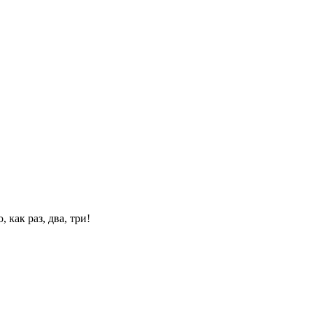
 как раз, два, три!