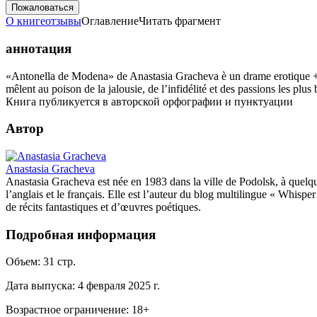
Пожаловаться
О книге
отзывы
Оглавление
Читать фрагмент
аннотация
«Antonella de Modena» de Anastasia Gracheva è un drame erotique +18. 
mêlent au poison de la jalousie, de l’infidélité et des passions les plus
Книга публикуется в авторской орфографии и пунктуации
Автор
Anastasia Gracheva
Anastasia Gracheva est née en 1983 dans la ville de Podolsk, à quelque
l’anglais et le français. Elle est l’auteur du blog multilingue « Whisp
de récits fantastiques et d’œuvres poétiques.
Подробная информация
Объем:
31
стр.
Дата выпуска:
4 февраля 2025 г.
Возрастное ограничение:
18
+