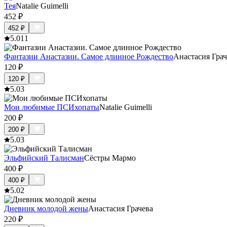
Тея
Natalie Guimelli
452
₽
452
₽
5.0
11
Фантазии Анастазии. Самое длинное Рождество
Анастасия Грач
120
₽
120
₽
5.0
3
Мои любимые ПСИхопаты
Natalie Guimelli
200
₽
200
₽
5.0
3
Эльфийский Талисман
Сёстры Мармо
400
₽
400
₽
5.0
2
Дневник молодой жены
Анастасия Грачева
220
₽