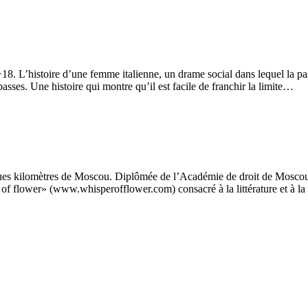
L’histoire d’une femme italienne, un drame social dans lequel la passio
 basses. Une histoire qui montre qu’il est facile de franchir la limite…
s kilomètres de Moscou. Diplômée de l’Académie de droit de Moscou, elle 
er of flower» (www.whisperofflower.com) consacré à la littérature et à la