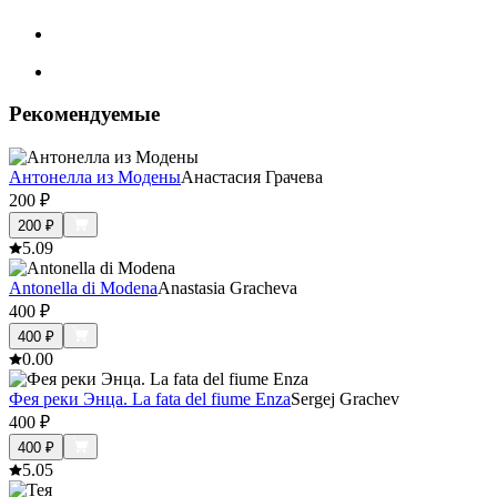
Рекомендуемые
Антонелла из Модены
Анастасия Грачева
200
₽
200
₽
5.0
9
Antonella di Modena
Anastasia Gracheva
400
₽
400
₽
0.0
0
Фея реки Энца. La fata del fiume Enza
Sergej Grachev
400
₽
400
₽
5.0
5