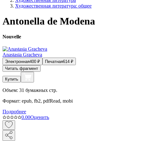
Художественная литература
Художественная литература: общее
Antonella de Modena
Nouvelle
Anastasia Gracheva
Электронная
400
₽
Печатная
614
₽
Читать фрагмент
Купить
Объем:
31
бумажных стр.
Формат:
epub, fb2, pdfRead, mobi
Подробнее
0.0
0
Оценить