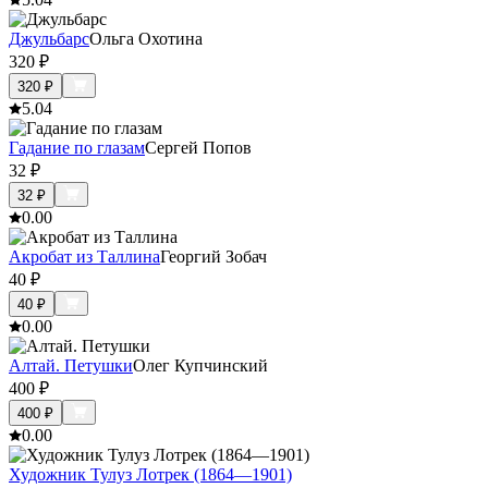
Джульбарс
Ольга Охотина
320
₽
320
₽
5.0
4
Гадание по глазам
Сергей Попов
32
₽
32
₽
0.0
0
Акробат из Таллина
Георгий Зобач
40
₽
40
₽
0.0
0
Алтай. Петушки
Олег Купчинский
400
₽
400
₽
0.0
0
Художник Тулуз Лотрек (1864—1901)