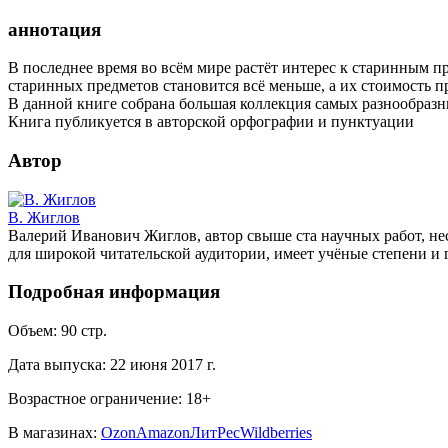
аннотация
В последнее время во всём мире растёт интерес к старинным 
старинных предметов становится всё меньше, а их стоимость п
В данной книге собрана большая коллекция самых разнообразн
Книга публикуется в авторской орфографии и пунктуации
Автор
В. Жиглов
Валерий Иванович Жиглов, автор свыше ста научных работ, не
для широкой читательской аудитории, имеет учёные степени и 
Подробная информация
Объем:
90
стр.
Дата выпуска:
22 июня 2017 г.
Возрастное ограничение:
18
+
В магазинах:
Ozon
Amazon
ЛитРес
Wildberries