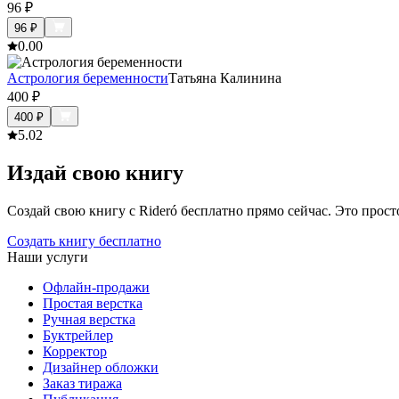
96
₽
96
₽
0.0
0
Астрология беременности
Татьяна Калинина
400
₽
400
₽
5.0
2
Издай свою книгу
Создай свою книгу с Rideró бесплатно прямо сейчас. Это просто,
Создать книгу бесплатно
Наши услуги
Офлайн-продажи
Простая верстка
Ручная верстка
Буктрейлер
Корректор
Дизайнер обложки
Заказ тиража