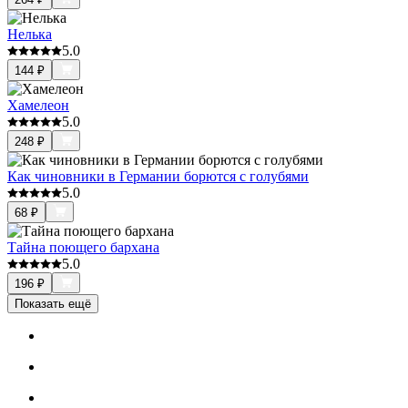
Нелька
5.0
144
₽
Хамелеон
5.0
248
₽
Как чиновники в Германии борются с голубями
5.0
68
₽
Тайна поющего бархана
5.0
196
₽
Показать ещё