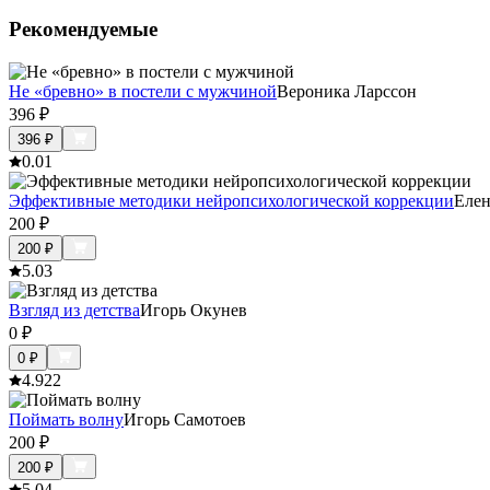
Рекомендуемые
Не «бревно» в постели с мужчиной
Вероника Ларссон
396
₽
396
₽
0.0
1
Эффективные методики нейропсихологической коррекции
Елен
200
₽
200
₽
5.0
3
Взгляд из детства
Игорь Окунев
0
₽
0
₽
4.9
22
Поймать волну
Игорь Самотоев
200
₽
200
₽
5.0
4