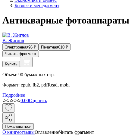
Экономика и бизнес
Бизнес и менеджмент
Антикварные фотоаппараты
В. Жиглов
Электронная
96
₽
Печатная
610
₽
Читать фрагмент
Купить
Объем:
90
бумажных стр.
Формат:
epub, fb2, pdfRead, mobi
Подробнее
0.0
0
Оценить
Пожаловаться
О книге
отзывы
Оглавление
Читать фрагмент