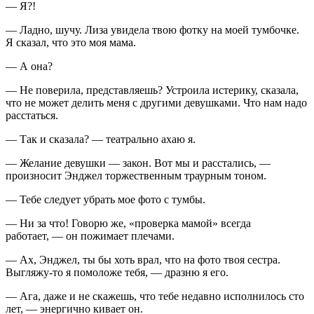
— Я?!
— Ладно, шучу. Лиза увидела твою фотку на моей тумбочке.
Я сказал, что это моя мама.
— А она?
— Не поверила, представляешь? Устроила истерику, сказала,
что не может делить меня с другими девушками. Что нам надо
расстаться.
— Так и сказала? — театрально ахаю я.
— Желание девушки — закон. Вот мы и расстались, —
произносит Энджел торжественным траурным тоном.
— Тебе следует убрать мое фото с тумбы.
— Ни за что! Говорю же, «проверка мамой» всегда
работает, — он пожимает плечами.
— Ах, Энджел, ты бы хоть врал, что на фото твоя сестра.
Выгляжу-то я помоложе тебя, — дразню я его.
— Ага, даже и не скажешь, что тебе недавно исполнилось сто
лет, — энергично кивает он.