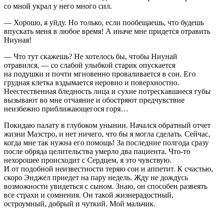
со мной украл у него много сил.
— Хорошо, я уйду. Но только, если пообещаешь, что будешь
впускать меня в любое время! А иначе мне придется отравить
Ниуная!
— Что тут скажешь? Не хотелось бы, чтобы Ниунай
отравился, — со слабой улыбкой старик опускается
на подушки и почти мгновенно проваливается в сон. Его
грудная клетка вздымается неровно и поверхностно.
Неестественная бледность лица и сухие потрескавшиеся губы
вызывают во мне отчаяние и обостряют предчувствие
неизбежно приближающегося горя…
Покидаю палату в глубоком унынии. Начался обратный отчет
жизни Маэстро, и нет ничего, что бы я могла сделать. Сейчас,
когда мне так нужна его помощь! За последние полгода сразу
после обряда целительства умерло два пациента. Что-то
нехорошее происходит с Сердцем, я это чувствую.
И от подобной неизвестности теряю сон и аппетит. К счастью,
скоро Энджел приедет на пару недель. Жду не дождусь
возможности увидеться с сыном. Знаю, он способен развеять
все страхи и сомнения. Он такой жизнерадостный,
остроумный, добрый и чуткий. Мой мальчик.