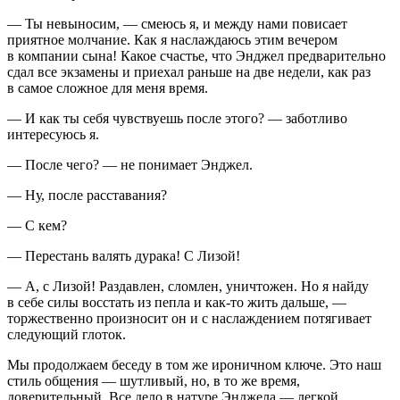
— Ты невыносим, — смеюсь я, и между нами повисает
приятное молчание. Как я наслаждаюсь этим вечером
в компании сына! Какое счастье, что Энджел предварительно
сдал все экзамены и приехал раньше на две недели, как раз
в самое сложное для меня время.
— И как ты себя чувствуешь после этого? — заботливо
интересуюсь я.
— После чего? — не понимает Энджел.
— Ну, после расставания?
— С кем?
— Перестань валять дурака! С Лизой!
— А, с Лизой! Раздавлен, сломлен, уничтожен. Но я найду
в себе силы восстать из пепла и как-то жить дальше, —
торжественно произносит он и с наслаждением потягивает
следующий глоток.
Мы продолжаем беседу в том же ироничном ключе. Это наш
стиль общения — шутливый, но, в то же время,
доверительный. Все дело в натуре Энджела — легкой,