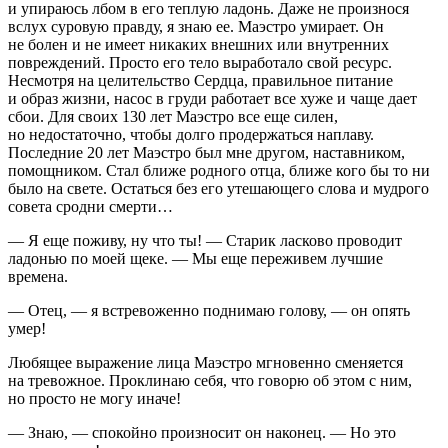
и упираюсь лбом в его теплую ладонь. Даже не произнося
вслух суровую правду, я знаю ее. Маэстро умирает. Он
не болен и не имеет никаких внешних или внутренних
повреждений. Просто его тело выработало свой ресурс.
Несмотря на целительство Сердца, правильное питание
и образ жизни, насос в груди работает все хуже и чаще дает
сбои. Для своих 130 лет Маэстро все еще силен,
но недостаточно, чтобы долго продержаться наплаву.
Последние 20 лет Маэстро был мне другом, наставником,
помощником. Стал ближе родного отца, ближе кого бы то ни
было на свете. Остаться без его утешающего слова и мудрого
совета сродни смерти…
— Я еще поживу, ну что ты! — Старик ласково проводит
ладонью по моей щеке. — Мы еще переживем лучшие
времена.
— Отец, — я встревоженно поднимаю голову, — он опять
умер!
Любящее выражение лица Маэстро мгновенно сменяется
на тревожное. Проклинаю себя, что говорю об этом с ним,
но просто не могу иначе!
— Знаю, — спокойно произносит он наконец. — Но это