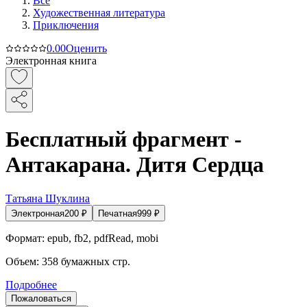
Все
Художественная литература
Приключения
0.0
0
Оценить
Электронная книга
Бесплатный фрагмент -
Антакарана. Дитя Сердца
Татьяна Шуклина
Электронная
200
₽
Печатная
999
₽
Формат:
epub, fb2, pdfRead, mobi
Объем:
358
бумажных стр.
Подробнее
Пожаловаться