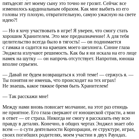
пятьдесят лет моему сыну это точно не грозит. Сейчас все
изменилось кардинальным образом. Как мне выбить из его
головы эту плохую, отвратительную, самую ужасную на свете
идею?!
— Но я хочу участвовать в игре! Я уверен, что смогу стать
хорошим Хранителем. Это мое предназначение! А для тебя
целительство всегда было в тягость! — он поднимается
с гамака и садится на краешек моего шезлонга. Синие глаза
Энджела излучают решимость. Как бы я ни искала на его лице
намек на шутку — он напрочь отсутствует. Напротив, юноша
вполне серьезен.
— Давай не будем возвращаться к этой теме! — сержусь я. —
Ты понятия не имеешь, что происходит на тех играх!
Не знаешь, какое тяжкое бремя быть Хранителем!
— Так расскажи мне!
Между нами вновь повисает молчание, на этот раз отнюдь
не приятное. Его глаза сверкают от юношеской страсти, а мои
в ответ — от страха. Никогда не смогу я рассказать ему всю
правду в деталях. Конечно, в общих чертах Энджел знает обо
всем — о сути деятельности Корпорации, ее структуре, играх,
своих погибших родителях, моем участии в двух Раундах.