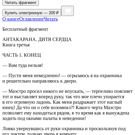
Читать фрагмент
Купить
электронную — 200 ₽
О книге
Оглавление
Читать
Бесплатный фрагмент
АНТАКАРАНА. ДИТЯ СЕРДЦА
Книга третья
ЧАСТЬ 1. КОНЕЦ
— Вам туда нельзя!
— Пусти меня немедленно! — огрызаюсь я на охранника
и решительно направляюсь к двери.
— Маэстро просил никого не впускать, — терпеливо поясняет
тот и выставляет вперед руку, так что мое плечо упирается
в его огромную ладонь. Как меня раздражает этот наглый
юнец! Да что он о себе возомнил?! Какого черта Маэстро
позволяет ему находиться рядом, в то время как я вынуждена
ходить под окнами палаты в неведении!
Ловко увернувшись от руки охранника и проскользнув под
его локтем, толкаю дверь в комнату.