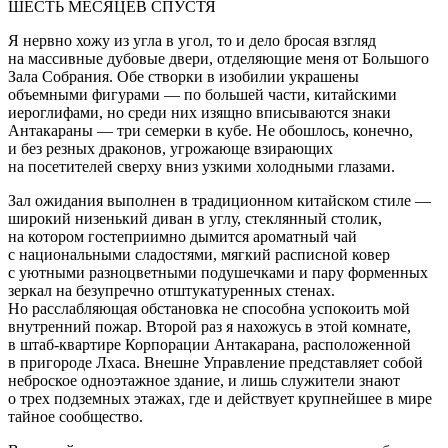
ШЕСТЬ МЕСЯЦЕВ СПУСТЯ
Я нервно хожу из угла в угол, то и дело бросая взгляд
на массивные дубовые двери, отделяющие меня от Большого
Зала Собрания. Обе створки в изобилии украшены
объемными фигурами — по большей части, китайскими
иероглифами, но среди них изящно вписываются знаки
Антакараны — три семерки в кубе. Не обошлось, конечно,
и без резных драконов, угрожающе взирающих
на посетителей сверху вниз узкими холодными глазами.
Зал ожидания выполнен в традиционном китайском стиле —
широкий низенький диван в углу, стеклянный столик,
на котором гостеприимно дымится ароматный чай
с национальными сладостями, мягкий расписной ковер
с уютными разноцветными подушечками и пару форменных
зеркал на безупречно отштукатуренных стенах.
Но расслабляющая обстановка не способна успокоить мой
внутренний пожар. Второй раз я нахожусь в этой комнате,
в штаб-квартире Корпорации Антакарана, расположенной
в пригороде Лхаса. Внешне Управление представляет собой
неброское одноэтажное здание, и лишь служители знают
о трех подземных этажах, где и действует крупнейшее в мире
тайное сообщество.