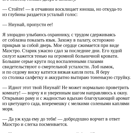
— Стойте! — в отчаянии восклицает юноша, но откуда-то
из глубины раздается усталый голос:
— Ниунай, пропусти ее!
Я злорадно улыбаюсь охраннику, с трудом сдерживаясь
от соблазна показать язык. Захожу в палату, осторожно
прикрыв за собой дверь. Мое сердце сжимается при виде
Маэстро. Старик ужасно сдал за последние дни. Его худой
силуэт кажется тенью на огромной больничной кровати.
Большие серые круги под воспаленными глазами
свидетельствуют о смертельной усталости. Лоб намок,
и по седому виску катится вязкая капля пота. Я беру
со столика салфетку и аккуратно вытираю тоненькую струйку.
— Идиот этот твой Ниунай! Не может нормально проветрить
комнату! — ворчу я и уверенным шагом направляюсь к окну.
Открываю раму и с жадностью вдыхаю благоухающий аромат
из цветущего сада, вперемешку с мелкими солеными каплями
моря.
— Да уж куда ему до тебя! — добродушно ворчит в ответ
Маэстро и слегка посмеивается.