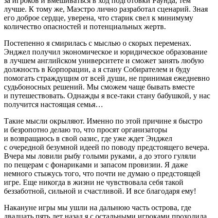
за игроков и вмешиваться в ход подготовки Раунда, тем
лучше. К тому же, Маэстро лично разработал сценарий. Зная
его доброе сердце, уверена, что старик свел к минимуму
количество опасностей и потенциальных жертв.
Постепенно я смирилась с мыслью о скорых переменах.
Энджел получил экономическое и юридическое образование
в лучшем английском университете и сможет занять любую
должность в Корпорации, а я стану Собирателем и буду
помогать страждущим от всей души, не принимая ежедневно
судьбоносных решений. Мы сможем чаще бывать вместе
и путешествовать. Однажды я все-таки стану бабушкой, у нас
получится настоящая семья…
Такие мысли окрыляют. Именно по этой причине я быстро
и безропотно делаю то, что просят организаторы
и возвращаюсь в свой оазис, где уже ждет Энджел
с очередной безумной идеей по поводу предстоящего вечера.
Вчера мы ловили рыбу голыми руками, а до этого гуляли
по пещерам с фонариками и запасом провизии. Я даже
немного стыжусь того, что почти не думаю о предстоящей
игре. Еще никогда в жизни не чувствовала себя такой
беззаботной, сильной и счастливой. И все благодаря ему!
Накануне игры мы ушли на дальнюю часть острова, где
двадцать пять лет назад я с остальными игроками проходила