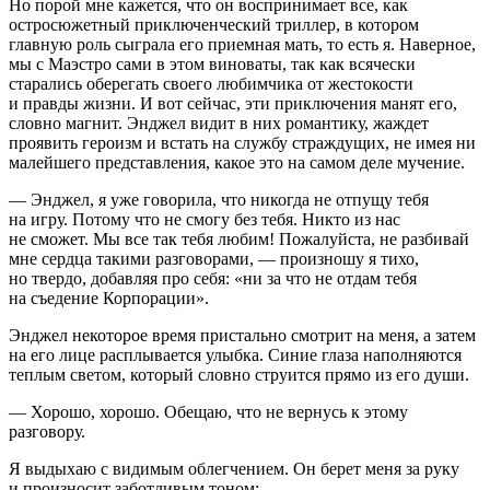
Но порой мне кажется, что он воспринимает все, как
остросюжетный приключенческий триллер, в котором
главную роль сыграла его приемная мать, то есть я. Наверное,
мы с Маэстро сами в этом виноваты, так как всячески
старались оберегать своего любимчика от жестокости
и правды жизни. И вот сейчас, эти приключения манят его,
словно магнит. Энджел видит в них романтику, жаждет
проявить героизм и встать на службу страждущих, не имея ни
малейшего представления, какое это на самом деле мучение.
— Энджел, я уже говорила, что никогда не отпущу тебя
на игру. Потому что не смогу без тебя. Никто из нас
не сможет. Мы все так тебя любим! Пожалуйста, не разбивай
мне сердца такими разговорами, — произношу я тихо,
но твердо, добавляя про себя: «ни за что не отдам тебя
на съедение Корпорации».
Энджел некоторое время пристально смотрит на меня, а затем
на его лице расплывается улыбка. Синие глаза наполняются
теплым светом, который словно струится прямо из его души.
— Хорошо, хорошо. Обещаю, что не вернусь к этому
разговору.
Я выдыхаю с видимым облегчением. Он берет меня за руку
и произносит заботливым тоном: