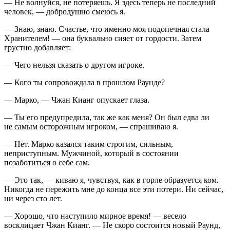
— Не волнуйся, не потеряешь. Я здесь теперь не последний
человек, — добродушно смеюсь я.
— Знаю, знаю. Счастье, что именно моя подопечная стала
Хранителем! — она буквально сияет от гордости. Затем
грустно добавляет:
— Чего нельзя сказать о другом игроке.
— Кого ты сопровождала в прошлом Раунде?
— Марко, — Чжан Кианг опускает глаза.
— Ты его предупредила, так же как меня? Он был едва ли
не самым осторожным игроком, — спрашиваю я.
— Нет. Марко казался таким строгим, сильным,
неприступным. Мужчиной, который в состоянии
позаботиться о себе сам.
— Это так, — киваю я, чувствуя, как в горле образуется ком.
Никогда не пережить мне до конца все эти потери. Ни сейчас,
ни через сто лет.
— Хорошо, что наступило мирное время! — весело
восклицает Чжан Кианг. — Не скоро состоится новый Раунд,