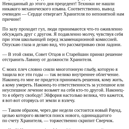
Невиданный до этого дня прецедент! Техники не нашли
никакого механического изъяна. Соответственно, вывод
очевиден — Сердце отвергает Хранителя по непонятной нам
причине!
По залу проходит гул, люди принимаются что-то оживленно
обсуждать друг с другом. Я подавленно молчу, чувствуя себя
при этом
школьни
цей перед экзаменационной комиссией.
Опускаю глаза и делаю вид, что рассматриваю свои ладони.
— В этой связи, Совет Отцов и Старейшин принял решение
отстранить Лавину от должности Хранителя.
С моих плеч словно сняли многотонную глыбу, которую я
тащила все эти годы — так велико внутреннее облегчение.
Наконец-то мне не придется принимать решения, кому жить,
а кому умереть. Наконец-то ответственность за успешное или
неуспешное лечение возьмет на себя кто-то другой. Наконец-
то я обрету свободу! Эйфория настолько велика, что кажется,
я вот-вот оторвусь от земли и взлечу.
— Таким образом, через две недели состоится новый Раунд,
целью которого является поиск нового, одиннадцатого
по счету Хранителя, — торжественно скрипит Сверчок.