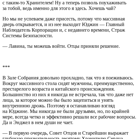
с таким-то Хранителем! Ну а теперь позволь поухаживать
за тобой, ведь именно для этого я здесь. Хочешь чай?
Но мы не успеваем даже присесть, потому что массивная
дверь открывается, и из нее выходит Юджин — Главный
Наблюдатель Корпорации и, с недавнего времени, Страж
Системы Безопасности.
— Лавина, ты можешь войти. Отцы приняли решение.
***
В Зале Собрания довольно прохладно, так что я поеживаюсь.
Вокруг массивного стола сидят мужчины, преимущественно,
престарелого возраста и китайского происхождения.
Большинство из них я никогда не встречала, так что даже нет
лица, за которое можно бы было зацепиться и унять
внутреннюю дрожь. Поэтому я останавливаю взгляд
на Юджине. Мы никогда не были друзьями, но, по крайней
мере, всегда четко и эффективно решали все рабочие вопросы.
Да и Энджел в нем души не чает.
— В первую очередь, Совет Отцов и Старейшин выражает
глубокую признательность десятому Хранителю Сердца