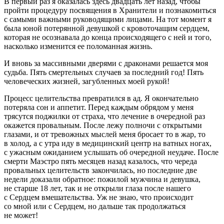
В первый раз я оказалась здесь двадцать лет назад, чтобы
пройти процедуру посвящения в Хранители и познакомиться
с самыми важными руководящими лицами. На тот момент я
была юной потерянной девушкой с кровоточащим сердцем,
которая не осознавала до конца происходящего с ней и того,
насколько изменится ее поломанная жизнь.
И вновь за массивными дверями с драконами решается моя
судьба. Пять смертельных случаев за последний год! Пять
человеческих жизней, загубленных моей рукой!
Процесс целительства превратился в ад. Я окончательно
потеряла сон и аппетит. Перед каждым обрядом у меня
трясутся поджилки от страха, что лечение в очередной раз
окажется провальным. После лежу полночи с открытыми
глазами, и от тревожных мыслей меня бросает то в жар, то
в холод, а с утра иду в медицинский центр на ватных ногах,
с ужасным ожиданием услышать об очередной неудаче. После
смерти Маэстро пять месяцев назад казалось, что череда
провальных целительств закончилась, но последние две
недели доказали обратное: пожилой мужчина и девушка,
не старше 18 лет, так и не открыли глаза после нашего
с Сердцем вмешательства. Уж не знаю, что происходит
со мной или с Сердцем, но дальше так продолжаться
не может!