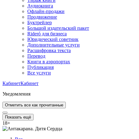
Тираж книги
Аудиокнига
Офлайн-продажи
Продвижение
Буктрейлер
Большой издательский пакет
Rideró для бизнеса
Юридический советник
Дополнительные услуги
Расшифровка текста
Перевод
Книги в аэропортах
Публикация
Все услуги
Кабинет
Кабинет
Уведомления
Отметить все как прочитанные
Показать ещё
18
+