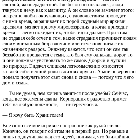
светлой, жизнерадостной. Где бы он ни появлялся, люди
тянутся к нему, как к магниту. А он словно не замечает этого:
искренне любит окружающих, с удовольствием проводит
с ними время, окрашивает их порой скудный мир яркими
красками, меняет призму мировоззрения, а когда приходит
время — легко покидает их, чтобы идти дальше. При этом
не отдавая себе отчет в том, какие страдания причиняет людям
своим внезапным безразличием или исчезновением с их
жизненных радаров. Энджелу кажется, что если он сам так
беззаботно прощается с теми, кто был ему однажды дорог, то
и они должны чувствовать то же самое. Добрый и чуткий
по природе, Энджел слишком легкомысленно относится
к своей собственной роли в жизнях других. А мне невероятно
повезло получать этот свет снова и снова — потому что я его
дом и семья.
— Ты не думал, чем хочешь заняться после учебы? Сейчас,
когда все экзамены сданы, Корпорация с радостью примет
тебя на любую должность, — интересуюсь я.
— Я хочу быть Хранителем!
Внезапно все мое игривое настроение как рукой сняло.
Конечно, он говорит об этом не в первый раз. Но раньше я
лишь подшучивала над его идеей, понимая, что ближайшие