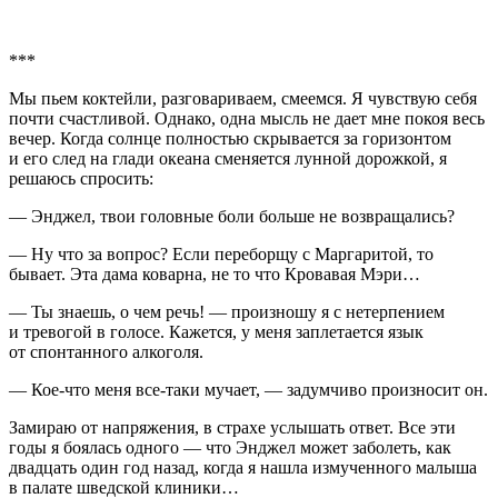
***
Мы пьем коктейли, разговариваем, смеемся. Я чувствую себя
почти счастливой. Однако, одна мысль не дает мне покоя весь
вечер. Когда солнце полностью скрывается за горизонтом
и его след на глади океана сменяется лунной дорожкой, я
решаюсь спросить:
— Энджел, твои головные боли больше не возвращались?
— Ну что за вопрос? Если переборщу с Маргаритой, то
бывает. Эта дама коварна, не то что Кровавая Мэри…
— Ты знаешь, о чем речь! — произношу я с нетерпением
и тревогой в голосе. Кажется, у меня заплетается язык
от спонтанного
алкогол
я.
— Кое-что меня все-таки мучает, — задумчиво произносит он.
Замираю от напряжения, в страхе услышать ответ. Все эти
годы я боялась одного — что Энджел может заболеть, как
двадцать один год назад, когда я нашла измученного малыша
в палате шведской клиники…