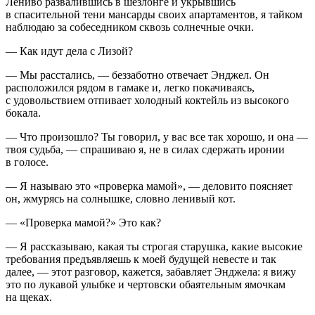
Лениво развалившись в шезлонге и укрывшись
в спасительной тени мансарды своих апартаментов, я тайком
наблюдаю за собеседником сквозь солнечные очки.
— Как идут дела с Лизой?
— Мы расстались, — беззаботно отвечает Энджел. Он
расположился рядом в гамаке и, легко покачиваясь,
с удовольствием отпивает холодный коктейль из высокого
бокала.
— Что произошло? Ты говорил, у вас все так хорошо, и она —
твоя судьба, — спрашиваю я, не в силах сдержать иронии
в голосе.
— Я называю это «проверка мамой», — деловито поясняет
он, жмурясь на солнышке, словно ленивый кот.
— «Проверка мамой?» Это как?
— Я рассказываю, какая ты строгая старушка, какие высокие
требования предъявляешь к моей будущей невесте и так
далее, — этот разговор, кажется, забавляет Энджела: я вижу
это по лукавой улыбке и чертовски обаятельным ямочкам
на щеках.