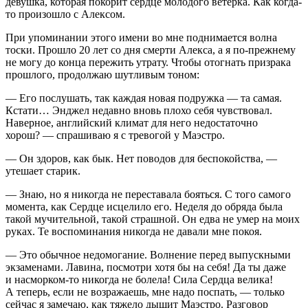
девушка, которая покорит сердце молодого ветерка. Как когда-
то произошло с Алексом.
При упоминании этого имени во мне поднимается волна
тоски. Прошло 20 лет со дня смерти Алекса, а я по-прежнему
не могу до конца пережить утрату. Чтобы отогнать призрака
прошлого, продолжаю шутливым тоном:
— Его послушать, так каждая новая подружка — та самая.
Кстати… Энджел недавно вновь плохо себя чувствовал.
Наверное, английский климат для него недостаточно
хорош? — спрашиваю я с тревогой у Маэстро.
— Он здоров, как бык. Нет поводов для беспокойства, —
утешает старик.
— Знаю, но я никогда не переставала бояться. С того самого
момента, как Сердце исцелило его. Неделя до обряда была
такой мучительной, такой страшной. Он едва не умер на моих
руках. Те воспоминания никогда не давали мне покоя.
— Это обычное недомогание. Волнение перед выпускными
экзаменами. Лавина, посмотри хотя бы на себя! Да ты даже
и насморком-то никогда не болела! Сила Сердца велика!
А теперь, если не возражаешь, мне надо поспать, — только
сейчас я замечаю, как тяжело дышит Маэстро. Разговор