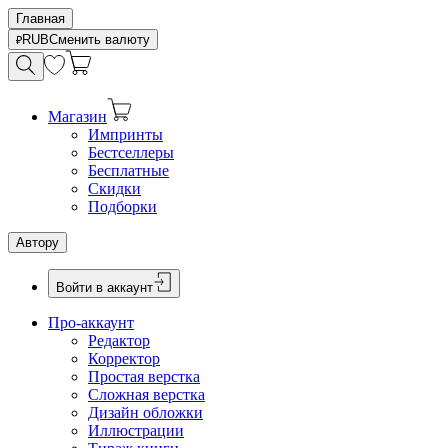
Главная
RUB
Сменить валюту
Магазин
Импринты
Бестселлеры
Бесплатные
Скидки
Подборки
Автору
Войти в аккаунт
Про-аккаунт
Редактор
Корректор
Простая верстка
Сложная верстка
Дизайн обложки
Иллюстрации