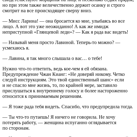
но при этом также величественно держит осанку и строго
смотрит на все происходящее сверху вниз.
— Мисс Ларина! — она бросается ко мне, улыбаясь во все
лицо. А вот это уже неожиданно! А как же имидж
неприступной «Глянцевой леди»? — Как я рада вас видеть!
— Называй меня просто Лавиной. Теперь-то можно? —
усмехаюсь я.
— Лавина, я так много слышала о вас… о тебе!
Нужно что-то ответить, ведь кое-чем я ей обязана.
Предупреждение Чжан Кианг: «Не доверяй никому. Четко
следуй инструкциям. Это твой единственный шанс» если
и не спасло мне жизнь, то, по крайней мере, заставило
прислушаться к внутреннему голосу и более настороженно
относится к принимаемым решениям.
— Я тоже рада тебя видеть. Спасибо, что предупредила тогда.
— Ты что-то путаешь! Я ничего не говорила. Не хочу
потерять работу, — женщина испуганно оглядывается
по сторонам.