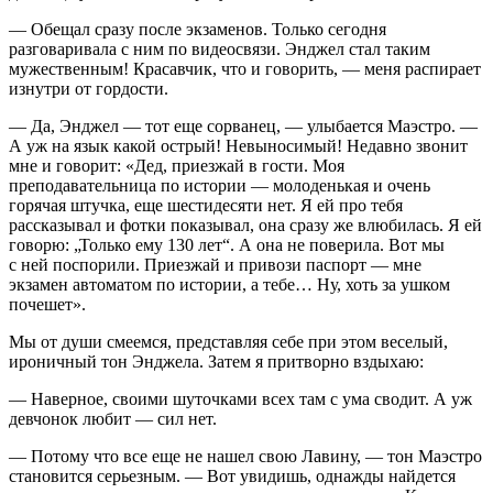
— Обещал сразу после экзаменов. Только сегодня
разговаривала с ним по видеосвязи. Энджел стал таким
мужественным! Красавчик, что и говорить, — меня распирает
изнутри от гордости.
— Да, Энджел — тот еще сорванец, — улыбается Маэстро. —
А уж на язык какой острый! Невыносимый! Недавно звонит
мне и говорит: «Дед, приезжай в гости. Моя
преподавательница по истории — молоденькая и очень
горячая штучка, еще шестидесяти нет. Я ей про тебя
рассказывал и фотки показывал, она сразу же влюбилась. Я ей
говорю: „Только ему 130 лет“. А она не поверила. Вот мы
с ней поспорили. Приезжай и привози паспорт — мне
экзамен автоматом по истории, а тебе… Ну, хоть за ушком
почешет».
Мы от души смеемся, представляя себе при этом веселый,
ироничный тон Энджела. Затем я притворно вздыхаю:
— Наверное, своими шуточками всех там с ума сводит. А уж
девчонок любит — сил нет.
— Потому что все еще не нашел свою Лавину, — тон Маэстро
становится серьезным. — Вот увидишь, однажды найдется