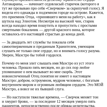
Антакараны, — начинает седовласый старичок (которого я
тут же прозываю про себя «Сверчком» за скрипучий голос). Я
видела его однажды в подземном городе на острове. Кажется,
это приемник Отца, «принявшего меня на работу», как я
шутила над Элиотом. Несмотря на высокий чин, старик
всегда находил время пошутить и пропустить с простыми
смертными бокальчик — другой красного вина, которое
оставалось его настоящей страстью до конца дней.
— За двадцать лет службы ты показала себя
самоотверженным и преданным Хранителем, умеющим
слушать не только свое сердце, но и внимать голосу разума.
Уверен, Маэстро бы тобой гордился.
Почему-то меня злит слышать имя Маэстро из уст этого
человека. Прошло пять месяцев, но до сих пор любое
упоминание о нем вызывает во мне скорбь. Этот
новоиспеченный Отец понятия не имеет о настоящем
Маэстро: добром, остроумном, мудром человеке, с богатым
внутреннем миром и огромным любящим сердцем. Это МОЙ
Маэстро, а вовсе не их бывший слуга.
— Но наступили тяжелые времена, — Сверчок меняет тон
и хмурит брови, — за последние 12 месяцев умерло пять
пациентов, непосредственно после обряда целительства.