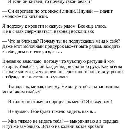
— И если он китаец, то почему такой белый?
— Он европеец по отцовской линии. Ниунай — значит
«молоко» по-китайски.
Я подхожу к кровати и сажусь рядом. Все еще злюсь.
Не в силах сдерживаться, наконец восклицаю:
— Что за блокада? Почему ты не подпускаешь меня к себе?
Даже этот молочный придурок может быть рядом, заходить
к тебе днем и ночью, а я, а я…
Внезапно замолкаю, потому что чувствую растущий ком
в горле. Улыбаясь, он кладет ладонь на мою руку. Как всегда
в такие минуты, я чувствую невероятное тепло, и внутреннее
возбуждение постепенно утихает.
— Ты знаешь, милая, почему. Не хочу, чтобы ты запомнила
меня таким слабым.
— И только поэтому игнорируешь меня?! Это жестоко!
— Не думаю. Тебе будет тяжело видеть, как я…
— Мне тяжело не видеть тебя! — выкрикиваю я в сердцах
и тут же замолкаю. Встаю на колени возле кровати