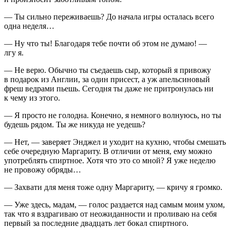
— Ты сильно переживаешь? До начала игры осталась всего
одна неделя…
— Ну что ты! Благодаря тебе почти об этом не думаю! —
лгу я.
— Не верю. Обычно ты съедаешь сыр, который я привожу
в подарок из Англии, за один присест, а уж апельсиновый
фреш ведрами пьешь. Сегодня ты даже не притронулась ни
к чему из этого.
— Я просто не голодна. Конечно, я немного волнуюсь, но ты
будешь рядом. Ты же никуда не уедешь?
— Нет, — заверяет Энджел и уходит на кухню, чтобы смешать
себе очередную Маргариту. В отличии от меня, ему можно
употреблять
спирт
ное. Хотя что это со мной? Я уже неделю
не провожу обряды…
— Захвати для меня тоже одну Маргариту, — кричу я громко.
— Уже здесь, мадам, — голос раздается над самым моим ухом,
так что я вздрагиваю от неожиданности и проливаю на себя
первый за последние двадцать лет бокал
спирт
ного.