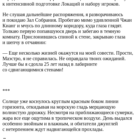
к интенсивной подготовке Локаций и набору игроков.
Не слушая дальнейшие распоряжения, я разворачиваюсь
и покидаю Зал Собрания. Пробегаю мимо удивленной Чжан
Кианг и мчусь по длинному коридору, куда глаза глядят.
Толкаю первую попавшуюся дверь и забегаю в темную
комнату. Прислонившись спиной к стене, закрываю глаза
и шепчу в отчаянии:
— Еще несколько жизней окажутся на моей совести. Прости,
Маэстро, я не справилась. Не оправдала твоих ожиданий.
Лучше бы я сдохла 25 лет назад в лабиринте
со сдвигающимися стенами!
***
Солнце уже коснулось круглым красным боком линии
горизонта, откидывая на морскую гладь мерцающую
волнистую дорожку. Несмотря на приближающиеся сумерки,
жара все еще ощутима в тропическом воздухе. День выдался
особенно знойным и влажным, и обитатели джунглей
с нетерпением ждут надвигающейся прохлады.