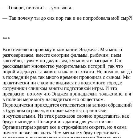
— Говори, не тяни! — умоляю я.
— Так почему ты до сих пор так и не попробовала мой сыр?!
***
Всю неделю я провожу в компании Энджела. Мы много
разговариваем, вместе смотрим фильмы, рыбачим, пьем
коктейли, гуляем по джунглям, купаемся и загораем. Он
рассказывает множество уморительных историй, так что
порой я держусь за живот и икаю от хохота. Не помню, когда
в последний раз так много времени проводила с сыном! Мы
практически ни с кем не видимся из подземного города:
сотрудники слишком заняты подготовкой игры. И это
прекрасно, потому что Энджел принадлежит только мне, и я
в полной мере могу насладиться его обществом.
Периодически приходится отвлекаться на записи обращений
к будущим игрокам, которые кажутся странными
и жутковатыми. Из этих рассказов сложно представить, как
будут выглядеть Локации и задания для участников.
Организаторы хранят все в строжайшем секрете, но я сама
ничего не желаю знать. Чем меньше я буду переживать