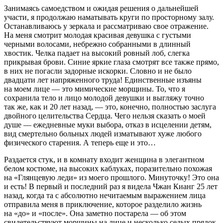
Занимаясь самоедством и ожидая решения о дальнейшей
участи, я продолжаю наматывать круги по просторному залу.
Останавливаюсь у зеркала и рассматриваю свое отражение.
На меня смотрит молодая красивая девушка с густыми
черными волосами, небрежно собранными в длинный
хвостик. Челка падает на высокий ровный лоб, слегка
прикрывая брови. Синие яркие глаза смотрят все также прямо,
в них не погасли задорные искорки. Словно и не было
двадцати лет напряженного труда! Единственные изъяны
на моем лице — это мимические морщины. То, что я
сохранила тело и лицо молодой девушки и выгляжу точно
так же, как и 20 лет назад, — это, конечно, полностью заслуга
двойного целительства Сердца. Чего нельзя сказать о моей
душе — ежедневные муки выбора, отказ в исцелении детям,
вид смертельно больных людей изматывают хуже любого
физического старения. А теперь еще и это…
Раздается стук, и в комнату входит женщина в элегантном
белом костюме, на высоких каблуках, поразительно похожая
на «Глянцевую леди» из моего прошлого. Минуточку! Это она
и есть! В первый и последний раз я видела Чжан Кианг 25 лет
назад, когда та с абсолютно нечитаемым выражением лица
отправила меня в приключение, которое разделило жизнь
на «до» и «после». Она заметно постарела — об этом
свидетельствуют морщины на лице и несколько седых прядок,