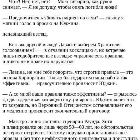
— Что?! Нет, нет, нет! — Мою эйфорию, как рукой
снимает. — Я не допущу, чтобы опять погибли люди!
— Предпочитаешь убивать пациентов сама? — слышу я
мягкий голос и бросаю на Юджина
ненавидящий взгляд.
— Есть же другой выход! Давайте выберем Хранителя
голосованием! — - в отчаянии восклицаю я, но встречаю
лишь неодобрительные взгляды: «правила есть правила,
и никто не в праве их нарушать».
— Лавина, не мне тебе говорить, что строгие правила — это
основа Корпорации. Только благодаря им наша работа так
эффективна! — нравоучительно произносит Юджин.
— А со мной ваши правила также эффективны? — огрызаюсь
я, едва сдерживая кипящую внутри ярость. Юджин хочет что-
то возразить, но Верховный Отец жестом останавливает его
и медленно произносит окончательный приговор:
— Маэстро лично составил сценарий Раунда. Хотя
и планировался он лишь через 50—60 лет, но обстоятельства
не терпят отсрочки. Поэтому поручаю приостановить все
обряды и без того неэффективного целительства и приступить