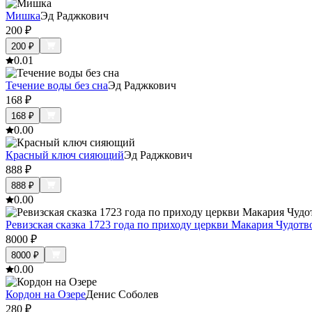
Мишка
Эд Раджкович
200
₽
200
₽
0.0
1
Течение воды без сна
Эд Раджкович
168
₽
168
₽
0.0
0
Красный ключ сияющий
Эд Раджкович
888
₽
888
₽
0.0
0
Ревизская сказка 1723 года по приходу церкви Макария Чудот
8000
₽
8000
₽
0.0
0
Кордон на Озере
Денис Соболев
280
₽