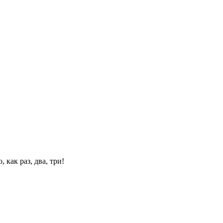
 как раз, два, три!