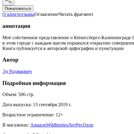
Пожаловаться
О книге
отзывы
Оглавление
Читать фрагмент
аннотация
Моё собственное представление о Кёнигсберге-Калининграде б
в этом городе с каждым шагом поражался открытию совершенно
Книга публикуется в авторской орфографии и пунктуации
Автор
Эд Раджкович
Подробная информация
Объем:
506
стр.
Дата выпуска:
13 сентября 2019 г.
Возрастное ограничение:
12
+
В магазинах:
Amazon
Wildberries
ЛитРес
Ozon