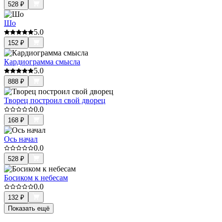
528
₽
Шо
5.0
152
₽
Кардиограмма смысла
5.0
888
₽
Творец построил свой дворец
0.0
168
₽
Ось начал
0.0
528
₽
Босиком к небесам
0.0
132
₽
Показать ещё