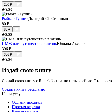
280
₽
5.0
3
Рыбка «Гуппи»
Дмитрий-СГ Синицын
80
₽
80
₽
0.0
0
ПМЖ или путешествие в жизнь
Юлиана Аксенова
396
₽
396
₽
5.0
4
Издай свою книгу
Создай свою книгу с Rideró бесплатно прямо сейчас. Это просто,
Создать книгу бесплатно
Наши услуги
Офлайн-продажи
Простая верстка
Ручная верстка