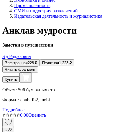
Экономика и бизнес
Промышленность
СМИ и индустрия развлечений
Издательская деятельность и журналистика
Анклав мудрости
Заметки в путешествии
Эд Раджкович
Электронная
228
₽
Печатная
1 223
₽
Читать фрагмент
Купить
Объем:
506
бумажных стр.
Формат:
epub, fb2, mobi
Подробнее
0.0
0
Оценить