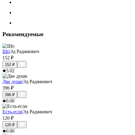
Рекомендуемые
Шо
Эд Раджкович
152
₽
152
₽
5.0
2
Две души
Эд Раджкович
396
₽
396
₽
0.0
0
Есть-если
Эд Раджкович
120
₽
120
₽
0.0
0