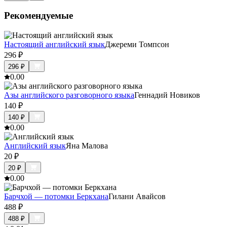
Рекомендуемые
Настоящий английский язык
Джереми Томпсон
296
₽
296
₽
0.0
0
Азы английского разговорного языка
Геннадий Новиков
140
₽
140
₽
0.0
0
Английский язык
Яна Малова
20
₽
20
₽
0.0
0
Барчхой — потомки Беркхана
Гилани Авайсов
488
₽
488
₽