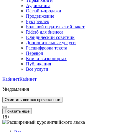
Тираж книги
Аудиокнига
Офлайн-продажи
Продвижение
Буктрейлер
Большой издательский пакет
Rideró для бизнеса
Юридический советник
Дополнительные услуги
Расшифровка текста
Перевод
Книги в аэропортах
Публикация
Все услуги
Кабинет
Кабинет
Уведомления
Отметить все как прочитанные
Показать ещё
18
+