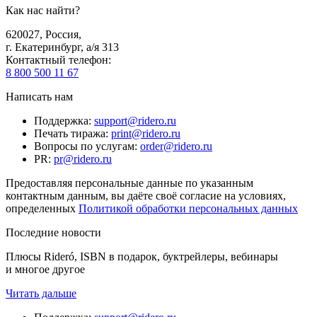
Как нас найти?
620027
,
Россия
,
г. Екатеринбург, а/я 313
Контактный телефон
:
8 800 500 11 67
Написать нам
Поддержка
:
support@ridero.ru
Печать тиража
:
print@ridero.ru
Вопросы по услугам
:
order@ridero.ru
PR
:
pr@ridero.ru
Предоставляя персональные данные по указанным
контактным данным, вы даёте своё согласие на условиях,
определенных
Политикой обработки персональных данных
Последние новости
Плюсы Rideró, ISBN в подарок, буктрейлеры, вебинары
и многое другое
Читать дальше