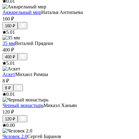
0.0
1
Акварельный мир
Наталья Антипьева
160
₽
160
₽
5.0
1
35 мм
Виталий Прядеин
400
₽
400
₽
5.0
1
Аскет
Михаил Римша
8
₽
8
₽
0.0
1
Черный монастырь
Микаэл Ханьян
120
₽
120
₽
0.0
0
Человек 2.0
Сергей Баранов