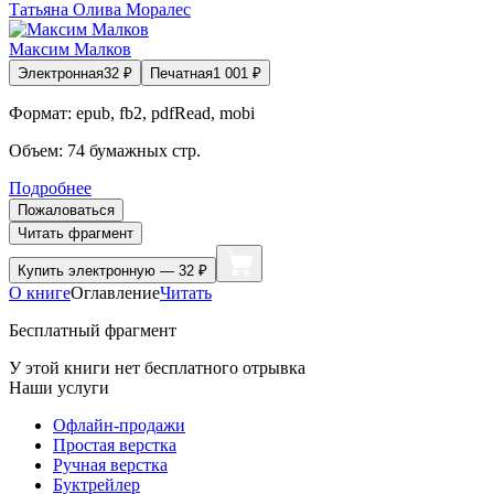
Татьяна Олива Моралес
Максим Малков
Электронная
32
₽
Печатная
1 001
₽
Формат:
epub, fb2, pdfRead, mobi
Объем:
74
бумажных стр.
Подробнее
Пожаловаться
Читать фрагмент
Купить
электронную — 32 ₽
О книге
Оглавление
Читать
Бесплатный фрагмент
У этой книги нет бесплатного отрывка
Наши услуги
Офлайн-продажи
Простая верстка
Ручная верстка
Буктрейлер