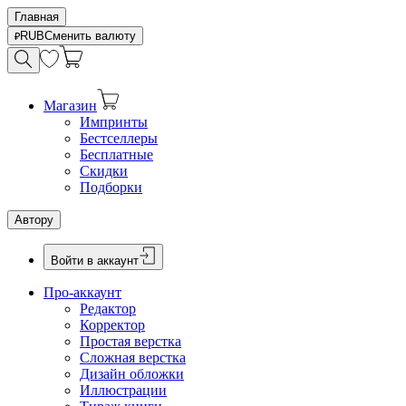
Главная
RUB
Сменить валюту
Магазин
Импринты
Бестселлеры
Бесплатные
Скидки
Подборки
Автору
Войти в аккаунт
Про-аккаунт
Редактор
Корректор
Простая верстка
Сложная верстка
Дизайн обложки
Иллюстрации