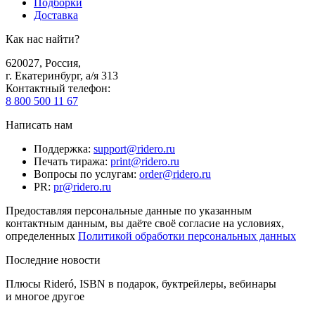
Подборки
Доставка
Как нас найти?
620027
,
Россия
,
г. Екатеринбург, а/я 313
Контактный телефон
:
8 800 500 11 67
Написать нам
Поддержка
:
support@ridero.ru
Печать тиража
:
print@ridero.ru
Вопросы по услугам
:
order@ridero.ru
PR
:
pr@ridero.ru
Предоставляя персональные данные по указанным
контактным данным, вы даёте своё согласие на условиях,
определенных
Политикой обработки персональных данных
Последние новости
Плюсы Rideró, ISBN в подарок, буктрейлеры, вебинары
и многое другое