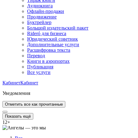
Тираж книги
Аудиокнига
Офлайн-продажи
Продвижение
Буктрейлер
Большой издательский пакет
Rideró для бизнеса
Юридический советник
Дополнительные услуги
Расшифровка текста
Перевод
Книги в аэропортах
Публикация
Все услуги
Кабинет
Кабинет
Уведомления
Отметить все как прочитанные
Показать ещё
12
+