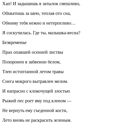
Хап! И задышишь в затылок смешливо,
Обхватишь за шею, теплая ото сна,
Обниму тебя нежно и нетерпеливо…
Я соскучилась. Где ты, малышка-весна?
Безвременье
Прах опавшей осенней листвы
Похоронен в забвении белом,
Тлен истоптанной летом травы
Снега мокрого вытравлен мелом.
И напрасно с клокочущей злостью
Рыжий пес роет яму под кленом —
Не вернуть ему съеденной кости,
Лето вновь не раскрасить зеленым.