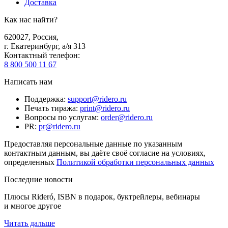
Доставка
Как нас найти?
620027
,
Россия
,
г. Екатеринбург, а/я 313
Контактный телефон
:
8 800 500 11 67
Написать нам
Поддержка
:
support@ridero.ru
Печать тиража
:
print@ridero.ru
Вопросы по услугам
:
order@ridero.ru
PR
:
pr@ridero.ru
Предоставляя персональные данные по указанным
контактным данным, вы даёте своё согласие на условиях,
определенных
Политикой обработки персональных данных
Последние новости
Плюсы Rideró, ISBN в подарок, буктрейлеры, вебинары
и многое другое
Читать дальше