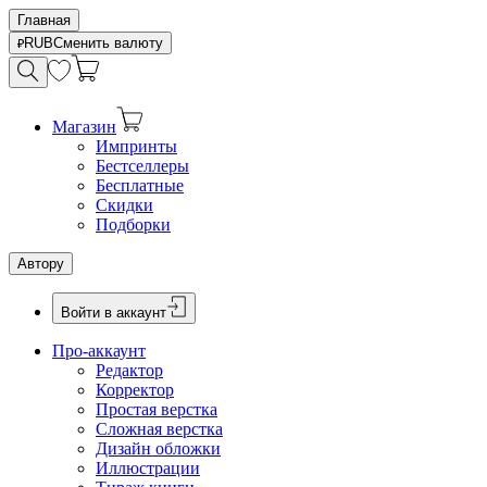
Главная
RUB
Сменить валюту
Магазин
Импринты
Бестселлеры
Бесплатные
Скидки
Подборки
Автору
Войти в аккаунт
Про-аккаунт
Редактор
Корректор
Простая верстка
Сложная верстка
Дизайн обложки
Иллюстрации