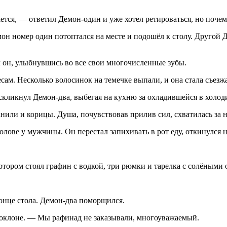
ается, — ответил Демон-один и уже хотел ретироваться, но почем
н номер один потоптался на месте и подошёл к столу. Другой Де
л он, улыбнувшись во все свои многочисленные зубы.
сам. Несколько волосинок на темечке выпали, и она стала съезж
оскликнул Демон-два, выбегая на кухню за охладившейся в холо
ванили и корицы. Душа, почувствовав прилив сил, схватилась за
лове у мужчины. Он перестал запихивать в рот еду, откинулся н
отором стоял графин с водкой, три рюмки и тарелка с солёными 
конце стола. Демон-два поморщился.
поклоне. — Мы рафинад не заказывали, многоуважаемый.