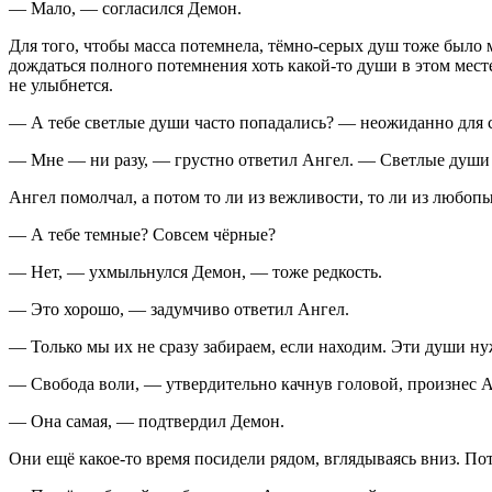
— Мало, — согласился Демон.
Для того, чтобы масса потемнела, тёмно-серых душ тоже было м
дождаться полного потемнения хоть какой-то души в этом месте.
не улыбнется.
— А тебе светлые души часто попадались? — неожиданно для 
— Мне — ни разу, — грустно ответил Ангел. — Светлые души так
Ангел помолчал, а потом то ли из вежливости, то ли из любопы
— А тебе темные? Совсем чёрные?
— Нет, — ухмыльнулся Демон, — тоже редкость.
— Это хорошо, — задумчиво ответил Ангел.
— Только мы их не сразу забираем, если находим. Эти души нуж
— Свобода воли, — утвердительно качнув головой, произнес А
— Она самая, — подтвердил Демон.
Они ещё какое-то время посидели рядом, вглядываясь вниз. По