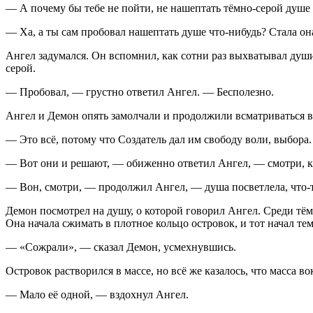
— А почему бы тебе не пойти, не нашептать тёмно-серой душе 
— Ха, а ты сам пробовал нашептать душе что-нибудь? Стала о
Ангел задумался. Он вспомнил, как сотни раз выхватывал души
серой.
— Пробовал, — грустно ответил Ангел. — Бесполезно.
Ангел и Демон опять замолчали и продолжили всматриваться в
— Это всё, потому что Создатель дал им свободу воли, выбора
— Вот они и решают, — обиженно ответил Ангел, — смотри, как
— Вон, смотри, — продолжил Ангел, — душа посветлела, что-т
Демон посмотрел на душу, о которой говорил Ангел. Среди тём
Она начала сжимать в плотное кольцо островок, и тот начал тем
— «Сожрали», — сказал Демон, усмехнувшись.
Островок растворился в массе, но всё же казалось, что масса в
— Мало её одной, — вздохнул Ангел.