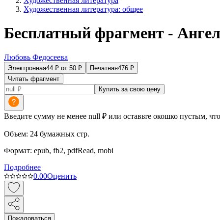
Художественная литература
Художественная литература: общее
Бесплатный фрагмент - Анге
Любовь Федосеева
Электронная
44
₽
от
50
₽
Печатная
476
₽
Читать фрагмент
Купить за свою цену
Введите сумму не менее null ₽ или оставьте окошко пустым, чт
Объем:
24
бумажных стр.
Формат:
epub, fb2, pdfRead, mobi
Подробнее
0.0
0
Оценить
Пожаловаться