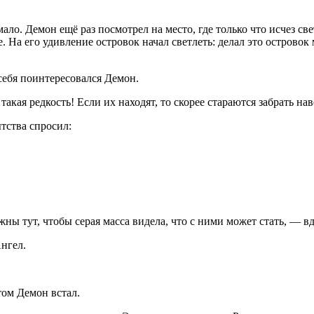
ало. Демон ещё раз посмотрел на место, где только что исчез св
 На его удивление островок начал светлеть: делал это островок 
себя поинтересовался Демон.
ая редкость! Если их находят, то скорее стараются забрать нав
тства спросил:
ны тут, чтобы серая масса видела, что с ними может стать, — в
нгел.
том Демон встал.