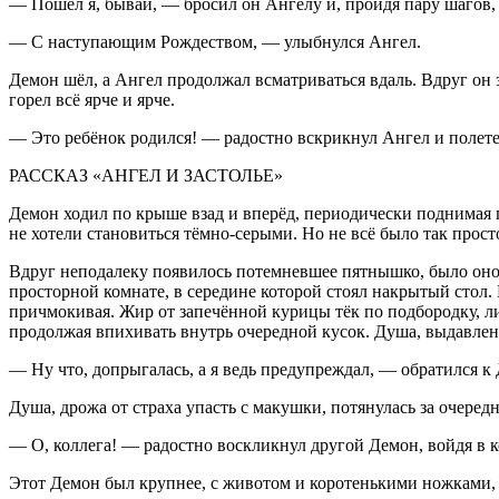
— Пошёл я, бывай, — бросил он Ангелу и, пройдя пару шагов
— С наступающим Рождеством, — улыбнулся Ангел.
Демон шёл, а Ангел продолжал всматриваться вдаль. Вдруг он 
горел всё ярче и ярче.
— Это ребёнок родился! — радостно вскрикнул Ангел и полете
РАССКАЗ «АНГЕЛ И ЗАСТОЛЬЕ»
Демон ходил по крыше взад и вперёд, периодически поднимая п
не хотели становиться тёмно-серыми. Но не всё было так прос
Вдруг неподалеку появилось потемневшее пятнышко, было оно
просторной комнате, в середине которой стоял накрытый стол.
причмокивая. Жир от запечённой курицы тёк по подбородку, ли
продолжая впихивать внутрь очередной кусок. Душа, выдавленн
— Ну что, допрыгалась, а я ведь предупреждал, — обратился к
Душа, дрожа от страха упасть с макушки, потянулась за очере
— О, коллега! — радостно воскликнул другой Демон, войдя в
Этот Демон был крупнее, с животом и коротенькими ножками, 