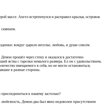
рой массе. Ангел встрепенулся и расправил крылья, островок
 сиянием.
аздники: вокруг царило веселье, любовь, и души совсем
 Демон прошёл через стену и оказался в достаточно
ший яства с тарелки немалого размера. Ел он с удовольствием,
личество вмещаемого в себя, но не могло остановиться,
чавшие в разные стороны.
л присоединиться к нашему застолью?
 любезность, Демон-два был явно недоволен присутствием