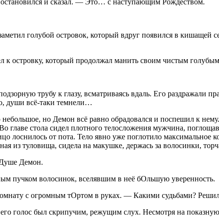
, остановился и сказал. — Это… с наступающим Рождеством.
заметил голубой островок, который вдруг появился в кишащей се
л к островку, который продолжал манить своим чистым голубым
одзорную трубу к глазу, всматриваясь вдаль. Его раздражали пр
то, души всё-таки темнели…
 не
боль
шое, но Демон всё равно обрадовался и поспешил к нему.
 Во главе стола сидел плотного телосложения мужчина, поглощав
цо лоснилось от пота. Тело явно уже поглотило максимальное ко
ая из туловища, сидела на макушке, держась за волосинки, тор
 Душе Демон.
дным пучком волосинок, вселявшим в неё
бОль
шую уверенность.
 комнату с огромным тОртом в руках. — Какими судьбами? Реши
его голос был скрипучим, режущим слух. Несмотря на показную