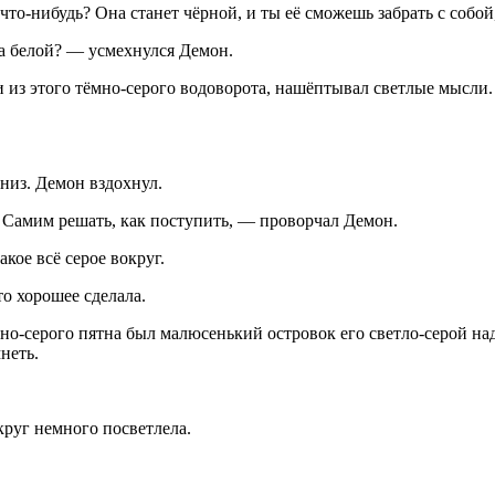
что-нибудь? Она станет чёрной, и ты её сможешь забрать с собо
на белой? — усмехнулся Демон.
 из этого тёмно-серого водоворота, нашёптывал светлые мысли. 
низ. Демон вздохнул.
. Самим решать, как поступить, — проворчал Демон.
ое всё серое вокруг.
о хорошее сделала.
но-серого пятна был малюсенький островок его светло-серой над
неть.
округ немного посветлела.