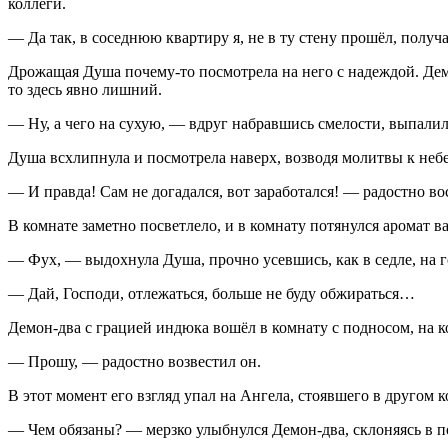
коллеги.
— Да так, в соседнюю квартиру я, не в ту стену прошёл, получ
Дрожащая Душа почему-то посмотрела на него с надеждой. Демо
то здесь явно лишний.
— Ну, а чего на сухую, — вдруг набравшись смелости, выпали
Душа всхлипнула и посмотрела наверх, возводя молитвы к небе
— И правда! Сам не догадался, вот заработался! — радостно в
В комнате заметно посветлело, и в комнату потянулся аромат 
— Фух, — выдохнула Душа, прочно усевшись, как в седле, на го
— Дай, Господи, отлежаться,
боль
ше не буду обжираться…
Демон-два с грацией индюка вошёл в комнату с подносом, на к
— Прошу, — радостно возвестил он.
В этот момент его взгляд упал на Ангела, стоявшего в другом 
— Чем обязаны? — мерзко улыбнулся Демон-два, склоняясь в 