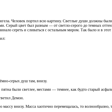
нгела. Человек портил всю картину. Светлые души должны были
. Серый цвет был разным — от светло-серого до темных оттенк
чинало сереть и сливаться с остальным миром. Так было и в этот
ил:
мно-серых душ там, внизу.
 пятна были светлее, местами — темнее, как будто старый асфал
тветил Демон.
ю массу внизу. Масса хаотично перемещалась, то волнообразно, 