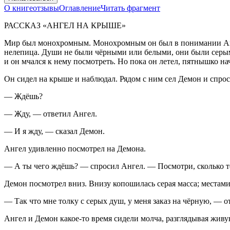
О книге
отзывы
Оглавление
Читать фрагмент
РАССКАЗ «АНГЕЛ НА КРЫШЕ»
Мир был монохромным. Монохромным он был в пон
иман
ии А
нелепица. Души не были чёрными или белыми, они были серыми
и он мчался к нему посмотреть. Но пока он летел, пятнышко на
Он сидел на крыше и наблюдал. Рядом с ним сел Демон и спрос
— Ждёшь?
— Жду, — ответил Ангел.
— И я жду, — сказал Демон.
Ангел удивленно посмотрел на Демона.
— А ты чего ждёшь? — спросил Ангел. — Посмотри, сколько тё
Демон посмотрел вниз. Внизу копошилась серая масса; местами
— Так что мне толку с серых душ, у меня заказ на чёрную, — о
Ангел и Демон какое-то время сидели молча, разглядывая живу