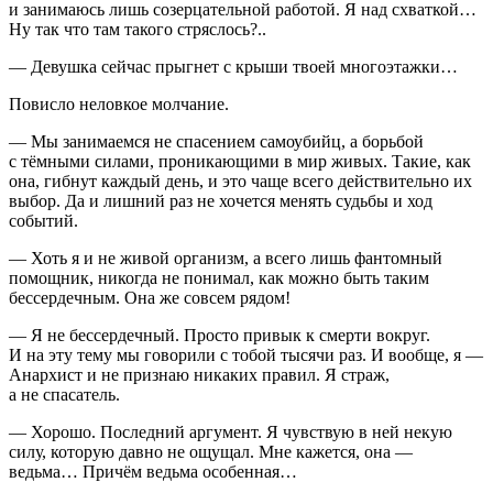
и занимаюсь лишь созерцательной работой. Я над схваткой…
Ну так что там такого стряслось?..
— Девушка сейчас прыгнет с крыши твоей многоэтажки…
Повисло неловкое молчание.
— Мы занимаемся не спасением
самоубий
ц, а борьбой
с тёмными силами, проникающими в мир живых. Такие, как
она, гибнут каждый день, и это чаще всего действительно их
выбор. Да и лишний раз не хочется менять судьбы и ход
событий.
— Хоть я и не живой организм, а всего лишь фантомный
помощник, никогда не понимал, как можно быть таким
бессердечным. Она же совсем рядом!
— Я не бессердечный. Просто привык к смерти вокруг.
И на эту тему мы говорили с тобой тысячи раз. И вообще, я —
Анархист и не признаю никаких правил. Я страж,
а не спасатель.
— Хорошо. Последний аргумент. Я чувствую в ней некую
силу, которую давно не ощущал. Мне кажется, она —
ведьма… Причём ведьма особенная…