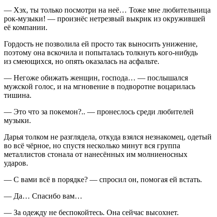
— Хэх, ты только посмотри на неё… Тоже мне любительница
рок-музыки! — произнёс нетрезвый выкрик из окружившей
её компании.
Гордость не позволила ей просто так выносить унижение,
поэтому она вскочила и попыталась толкнуть кого-нибудь
из смеющихся, но опять оказалась на асфальте.
— Негоже обижать женщин, господа… — послышался
мужской голос, и на мгновение в подворотне воцарилась
тишина.
— Это что за покемон?.. — пронеслось среди любителей
музыки.
Дарья толком не разглядела, откуда взялся незнакомец, одетый
во всё чёрное, но спустя несколько минут вся группа
металлистов стонала от нанесённых им молниеносных
ударов.
— С вами всё в порядке? — спросил он, помогая ей встать.
— Да… Спасибо вам…
— За одежду не беспокойтесь. Она сейчас высохнет.