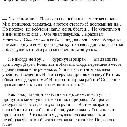
_______
— А я её помню… Позавчера на неё напала местная шпана…
Мне пришлось размяться, а потом стереть её воспоминания…
Но похоже, ты всё-таки надул меня, братец… Не чувствую я
в ней никаких сил… Обычная девушка… Красивая,
конечно… Сколько хоть ей?.. — недовольно сказал Анархист,
снимая чёрную кожаную перчатку и кладя ладонь на разбитый
лоб девушки, отчего рана мгновенно затянулась.
— Я никогда не вру… — буркнул Призрак. — Ей двадцать
три. Зовут Дарья. Родилась в Якутии. Сюда переехала вместе
с родителями ещё ребёнком. Учится в местном высшем
учебном заведении. И что за ерунда про шоколадку? Кто так
общается с девушками? И что за топорная работа? Спасение
прыгающих с крыши с помощью хлыста?!
— Как говорил один известный персонаж, все лгут
, —
пропустив мимо ушей замечания, парировал Анархист,
аккуратно беря спасённую на руки. — В этом возрасте
способности, если бы они были, уже должны были как-то
проявиться… Что касается девушек, то сам знаешь, я
не общался с ними близко несколько сотен лет. Не до того
было.