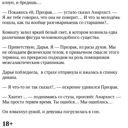
клоун, и бредишь…
— Покажись ей, Призрак… — устало сказал Анархист. —
Я же тебе говорил, что она не поверит… И что за молодёжь
пошла, как ты вообще разговариваешь со старшими?..
Комнату залил яркий белый свет, в котором возникла едва
различимая фигура человекоподобного существа.
— Приветствую, Дарья. Я — Призрак, из расы духов. Мы
не обладаем физическим телом, в привычном смысле этого
термина, но прекрасно подходим на роль помощников
межгалактическим странникам.
Дарья побледнела, в страхе отпрянула и вжалась в спинку
дивана.
— Я что-то не так сказал?.. — искренне удивился Призрак.
— Хватит… — поднимаясь со стула, произнёс Анархист. —
Мы просто теряем время. Ты ошибся… Мы ошиблись…
Он взмахнул рукой, и девушка погрузилась в сон.
18+