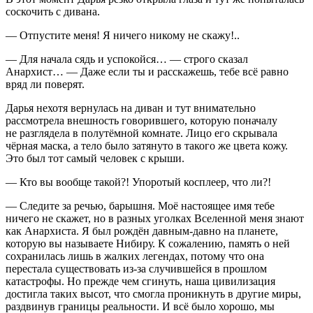
соскочить с дивана.
— Отпустите меня! Я ничего никому не скажу!..
— Для начала сядь и успокойся… — строго сказал
Анархист… — Даже если ты и расскажешь, тебе всё равно
вряд ли поверят.
Дарья нехотя вернулась на диван и тут внимательно
рассмотрела внешность говорившего, которую поначалу
не разглядела в полутёмной комнате. Лицо его скрывала
чёрная маска, а тело было затянуто в такого же цвета кожу.
Это был тот самый человек с крыши.
— Кто вы вообще такой?! Упоротый косплеер, что ли?!
— Следите за речью, барышня. Моё настоящее имя тебе
ничего не скажет, но в разных уголках Вселенной меня знают
как Анархиста. Я был рождён давным-давно на планете,
которую вы называете Нибиру. К сожалению, память о ней
сохранилась лишь в жалких легендах, потому что она
перестала существовать из-за случившейся в прошлом
катастрофы. Но прежде чем сгинуть, наша цивилизация
достигла таких высот, что смогла проникнуть в другие миры,
раздвинув границы реальности. И всё было хорошо, мы