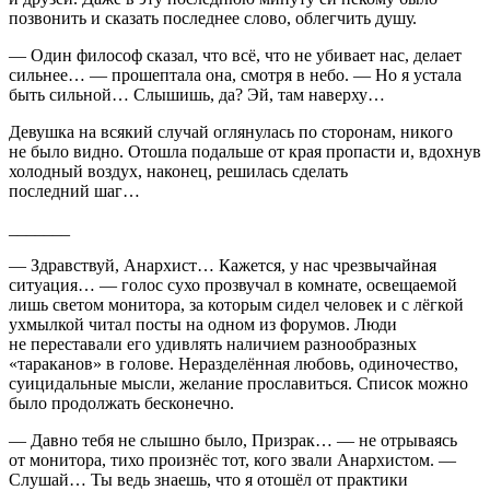
позвонить и сказать последнее слово, облегчить душу.
— Один философ сказал, что всё, что не убивает нас, делает
сильнее… — прошептала она, смотря в небо. — Но я устала
быть сильной… Слышишь, да? Эй, там наверху…
Девушка на всякий случай оглянулась по сторонам, никого
не было видно. Отошла подальше от края пропасти и, вдохнув
холодный воздух, наконец, решилась сделать
последний шаг…
_______
— Здравствуй, Анархист… Кажется, у нас чрезвычайная
ситуация… — голос сухо прозвучал в комнате, освещаемой
лишь светом монитора, за которым сидел человек и с лёгкой
ухмылкой читал посты на одном из форумов. Люди
не переставали его удивлять наличием разнообразных
«тараканов» в голове. Неразделённая любовь, одиночество,
суиц
идальные мысли, желание прославиться. Список можно
было продолжать бесконечно.
— Давно тебя не слышно было, Призрак… — не отрываясь
от монитора, тихо произнёс тот, кого звали Анархистом. —
Слушай… Ты ведь знаешь, что я отошёл от практики