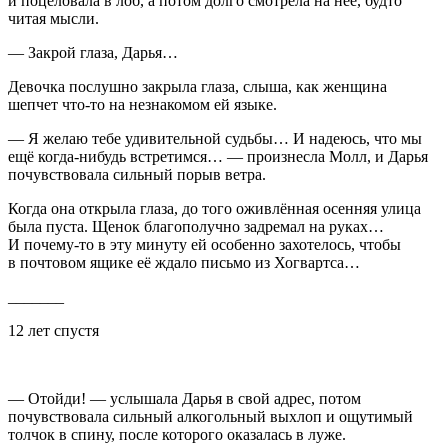
и поцеловала в лоб, а потом долго смотрела на неё, будто
читая мысли.
— Закрой глаза, Дарья…
Девочка послушно закрыла глаза, слыша, как женщина
шепчет что-то на незнакомом ей языке.
— Я желаю тебе удивительной судьбы… И надеюсь, что мы
ещё когда-нибудь встретимся… — произнесла Молл, и Дарья
почувствовала сильный порыв ветра.
Когда она открыла глаза, до того оживлённая осенняя улица
была пуста. Щенок благополучно задремал на руках…
И почему-то в эту минуту ей особенно захотелось, чтобы
в почтовом ящике её ждало письмо из Хогвартса…
_______
12 лет спустя
— Отойди! — услышала Дарья в свой адрес, потом
почувствовала сильный
алкогол
ьный выхлоп и ощутимый
толчок в спину, после которого оказалась в луже.