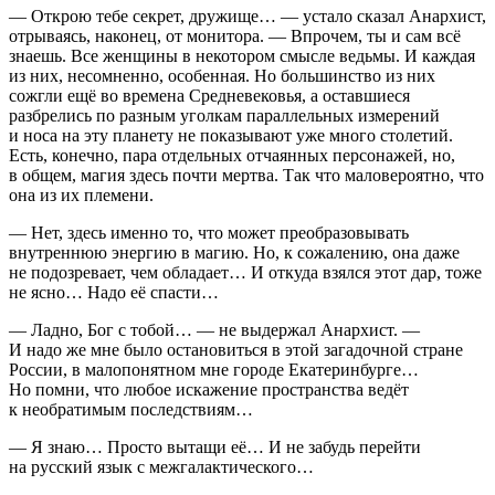
— Открою тебе секрет, дружище… — устало сказал Анархист,
отрываясь, наконец, от монитора. — Впрочем, ты и сам всё
знаешь. Все женщины в некотором смысле ведьмы. И каждая
из них, несомненно, особенная. Но большинство из них
сожгли ещё во времена Средневековья, а оставшиеся
разбрелись по разным уголкам параллельных измерений
и носа на эту планету не показывают уже много столетий.
Есть, конечно, пара отдельных отчаянных персонажей, но,
в общем, магия здесь почти мертва. Так что маловероятно, что
она из их племени.
— Нет, здесь именно то, что может преобразовывать
внутреннюю энергию в магию. Но, к сожалению, она даже
не подозревает, чем обладает… И откуда взялся этот дар, тоже
не ясно… Надо её спасти…
— Ладно, Бог с тобой… — не выдержал Анархист. —
И надо же мне было остановиться в этой загадочной стране
Росси
и, в малопонятном мне городе Екатеринбурге…
Но помни, что любое искажение пространства ведёт
к необратимым последствиям…
— Я знаю… Просто вытащи её… И не забудь перейти
на русский язык с межгалактического…