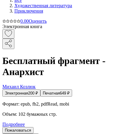
Все
Художественная литература
Приключения
0.0
0
Оценить
Электронная книга
Бесплатный фрагмент -
Анархист
Михаил Козлюк
Электронная
200
₽
Печатная
649
₽
Формат:
epub, fb2, pdfRead, mobi
Объем:
102
бумажных стр.
Подробнее
Пожаловаться