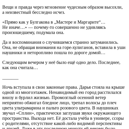
Вещи и правда через мгновение чудесным образом высохли,
а неизвестный бесследно исчез.
«Прямо как у Булгакова в „Мастере и Маргарите“…
Не иначе…» — почему-то совершенно не удивляясь
произошедшему, подумала она.
Да и воспоминания о случившемся странно затуманились.
Она, не обращая внимания на горе-хулиганов, вставила в уши
наушники и неторопливо пошла по дороге домой…
Следующим вечером у неё было ещё одно дело. Последнее,
как она считала…
_______
Ночь вступала в свои законные права. Дарья стояла на крыше
одной из многоэтажек. Ненавидимый ею город расстилался
внизу и бурлил жизнью. Промозглый осенний ветер
неприятно обжигал бледное лицо, трепал волосы до плеч
цвета ультрамарина и пальто розового цвета. В наушниках
звучал «Сплин», практически заглушая звуки окружающего
пространства. Выхода нет. Её достала учёба в универе, ссоры
с родителями, отсутствие какой-либо видимой перспективы
и друзей. Даже в эту последнюю минуту ей некому было