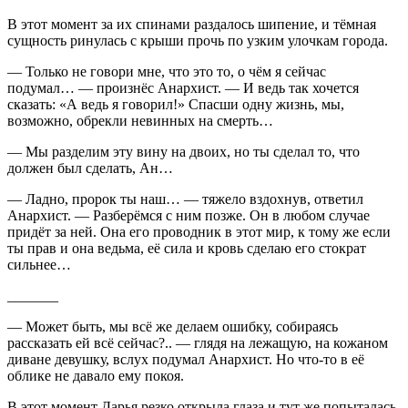
В этот момент за их спинами раздалось шипение, и тёмная
сущность ринулась с крыши прочь по узким улочкам города.
— Только не говори мне, что это то, о чём я сейчас
подумал… — произнёс Анархист. — И ведь так хочется
сказать: «А ведь я говорил!» Спасши одну жизнь, мы,
возможно, обрекли невинных на смерть…
— Мы разделим эту вину на двоих, но ты сделал то, что
должен был сделать, Ан…
— Ладно, пророк ты наш… — тяжело вздохнув, ответил
Анархист. — Разберёмся с ним позже. Он в любом случае
придёт за ней. Она его проводник в этот мир, к тому же если
ты прав и она ведьма, её сила и кровь сделаю его стократ
сильнее…
_______
— Может быть, мы всё же делаем ошибку, собираясь
рассказать ей всё сейчас?.. — глядя на лежащую, на кожаном
диване девушку, вслух подумал Анархист. Но что-то в её
облике не давало ему покоя.
В этот момент Дарья резко открыла глаза и тут же попыталась