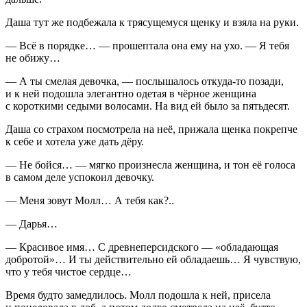
Даша тут же подбежала к трясущемуся щенку и взяла на руки.
— Всё в порядке… — прошептала она ему на ухо. — Я тебя
не обижу…
— А ты смелая девочка, — послышалось откуда-то позади,
и к ней подошла элегантно одетая в чёрное женщина
с короткими седыми волосами. На вид ей было за пятьдесят.
Даша со страхом посмотрела на неё, прижала щенка покрепче
к себе и хотела уже дать дёру.
— Не бойся… — мягко произнесла женщина, и тон её голоса
в самом деле успокоил девочку.
— Меня зовут Молл… А тебя как?..
— Дарья…
— Красивое имя… С древнеперсидского — «обладающая
добротой»… И ты действительно ей обладаешь… Я чувствую,
что у тебя чистое сердце…
Время будто замедлилось. Молл подошла к ней, присела