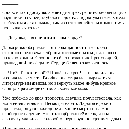
_______
Она всё-таки дослушала ещё один трек, решительно вытащила
наушники из ушей, глубоко выдохнула-вдохнула и уже хотела
разбежаться для прыжка, как из сгустившейся на крыше тьмы
послышался голос.
— Девушка, а вы не хотите шоколадку?!
Дарья резко обернулась от неожиданности и увидела
странного человека в чёрном костюме и маске, сидевшего
на краю крыши. Словно это был посланник Преисподней,
пришедший по её душу. Сердце бешено заколотилось.
— Что?! Ты кто такой?! Пошёл на хрен! — выпалила она
и сорвалась с места. Вообще она старалась выражаться
литературным языком, но ввернуть какое-нибудь крепкое
словцо в разговоре считала своим коньком.
Уже добежав до края пропасти, девушка почувствовала, как
ноги её заплетаются. Несмотря на это, Дарья всё равно
прыгнула, ощутив холодное дыхание смерти и на миг
свободное падение. Но что-то дёрнуло её вверх, и она
с размаху ударилась головой о шершавую поверхность дома.
Мир поплыл перед глазами, и она потеряла сознание…