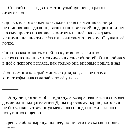
— Спасибо… — едва заметно улыбнувшись, кратко
ответила она.
Однако, как это обычно бывало, по выражению её лица
не становилось до конца ясно, понравился ей подарок или нет.
Но ему просто нравилось смотреть на неё, наслаждаясь
чертами внешности с лёгким азиатским оттенком. Слушать её
голос.
Они познакомились с ней на курсах по развитию
сверхъестественных психических способностей. Он влюбился
в неё с первого взгляда, как только она впервые вошла в зал.
И он помнил каждый миг того дня, когда злое пламя
катастрофы навсегда забрало её у него…
_______
— А ну не трогай его! — крикнула возвращавшаяся из школы
домой одиннадцат
илетн
яя Даша взрослому парню, который
не без удовольствия пнул мешавшего под ногами грязного
испуганного щенка.
Парень злобно зыркнул на неё, но ничего не сказал и пошёл
дальше.