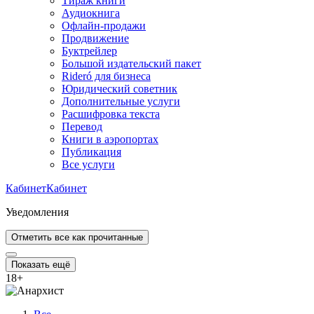
Тираж книги
Аудиокнига
Офлайн-продажи
Продвижение
Буктрейлер
Большой издательский пакет
Rideró для бизнеса
Юридический советник
Дополнительные услуги
Расшифровка текста
Перевод
Книги в аэропортах
Публикация
Все услуги
Кабинет
Кабинет
Уведомления
Отметить все как прочитанные
Показать ещё
18
+