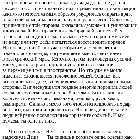
контролировали процесс, пока однажды до нас не дошли
слухи о том, что на планете Земля примитивная цивилизация
каким-то непостижимым образом умудрилась открыть врата
в параллельные измерения, нарушив равновесие. Существа,
пришедшие с той стороны, оказались демонами и уничтожили
много людей. Как представитель Ордена Хранителей, я
в составе экспедиции был послан с гуманитарной миссией
на вашу планету, дабы попытаться восстановить порядок.
Но последствия были уже необратимы. Человечество
изменилось навсегда, погрузившись вместо света науки
в эзотерический мрак. Конечно, путём неимоверных усилий
мне удалось закрыть портал и установить слежение
за перемещениями в пространстве. Но это уже не могло
изменить сложившееся положение вещей. Однако, как
выяснилось позднее, в случившемся были и положительные
стороны. Выплеснувшаяся позднее энергия породила людей
со сверхъестественными способностями. Вы их назвали
колдунами, ведьмами, шаманами, лешими, русалками,
вампирами. Однако вместо того чтобы использовать их дар
во благо, вы стали истреблять их. Но периодически такие
люди всё равно появляются на горизонте событий. И мы
думаем, ты одна из них…
— Что ты несёшь?.. Нет… Ты точно об
курил
ся, парень… —
выдохнула Даша. — Ты сидишь в комнате один, одетый как