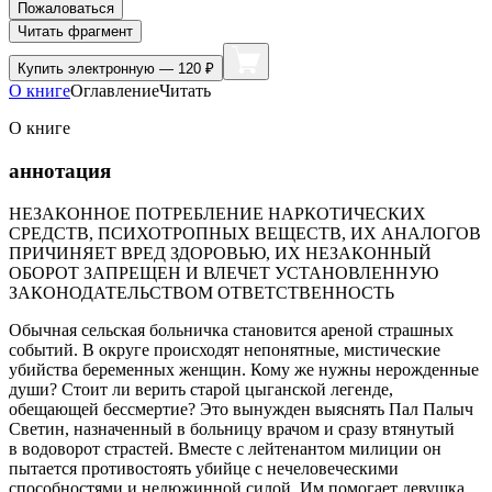
Пожаловаться
Читать фрагмент
Купить
электронную — 120 ₽
О книге
Оглавление
Читать
О книге
аннотация
НЕЗАКОННОЕ ПОТРЕБЛЕНИЕ НАРКОТИЧЕСКИХ
СРЕДСТВ, ПСИХОТРОПНЫХ ВЕЩЕСТВ, ИХ АНАЛОГОВ
ПРИЧИНЯЕТ ВРЕД ЗДОРОВЬЮ, ИХ НЕЗАКОННЫЙ
ОБОРОТ ЗАПРЕЩЕН И ВЛЕЧЕТ УСТАНОВЛЕННУЮ
ЗАКОНОДАТЕЛЬСТВОМ ОТВЕТСТВЕННОСТЬ
Обычная сельская больничка становится ареной страшных
событий. В округе происходят непонятные, мистические
убийства беременных женщин. Кому же нужны нерожденные
души? Стоит ли верить старой цыганской легенде,
обещающей бессмертие? Это вынужден выяснять Пал Палыч
Светин, назначенный в больницу врачом и сразу втянутый
в водоворот страстей. Вместе с лейтенантом милиции он
пытается противостоять убийце с нечеловеческими
способностями и недюжинной силой. Им помогает девушка,