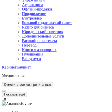
Тираж книги
Аудиокнига
Офлайн-продажи
Продвижение
Буктрейлер
Большой издательский пакет
Rideró для бизнеса
Юридический советник
Дополнительные услуги
Расшифровка текста
Перевод
Книги в аэропортах
Публикация
Все услуги
Кабинет
Кабинет
Уведомления
Отметить все как прочитанные
Показать ещё
18
+