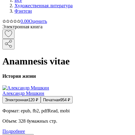
Все
Художественная литература
Фэнтези
0.0
0
Оценить
Электронная книга
Anamnesis vitae
История жизни
Александр Мишкин
Электронная
120
₽
Печатная
954
₽
Формат:
epub, fb2, pdfRead, mobi
Объем:
328
бумажных стр.
Подробнее