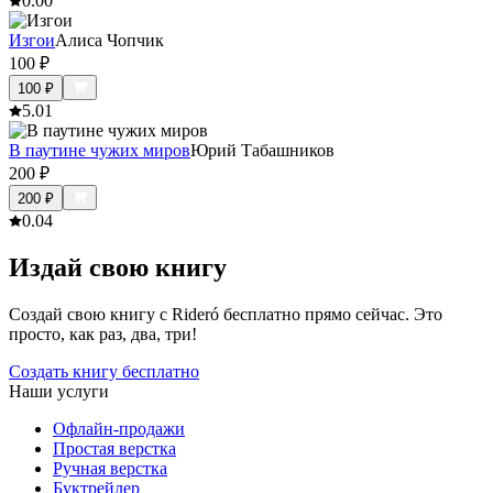
0.0
0
Изгои
Алиса Чопчик
100
₽
100
₽
5.0
1
В паутине чужих миров
Юрий Табашников
200
₽
200
₽
0.0
4
Издай свою книгу
Создай свою книгу с Rideró бесплатно прямо сейчас. Это
просто, как раз, два, три!
Создать книгу бесплатно
Наши услуги
Офлайн-продажи
Простая верстка
Ручная верстка
Буктрейлер