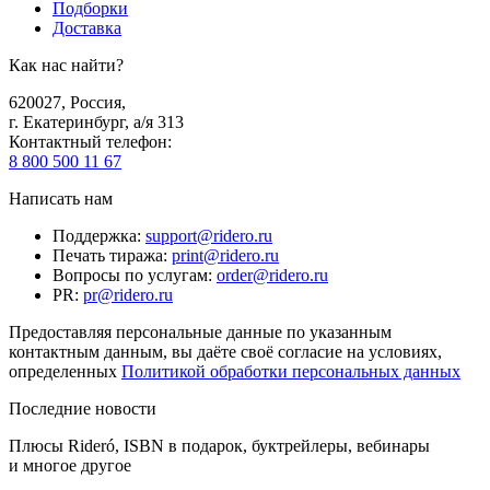
Подборки
Доставка
Как нас найти?
620027
,
Россия
,
г. Екатеринбург, а/я 313
Контактный телефон
:
8 800 500 11 67
Написать нам
Поддержка
:
support@ridero.ru
Печать тиража
:
print@ridero.ru
Вопросы по услугам
:
order@ridero.ru
PR
:
pr@ridero.ru
Предоставляя персональные данные по указанным
контактным данным, вы даёте своё согласие на условиях,
определенных
Политикой обработки персональных данных
Последние новости
Плюсы Rideró, ISBN в подарок, буктрейлеры, вебинары
и многое другое