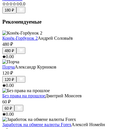
0.0
180
₽
Рекомендуемые
Конёк-Горбунок 2
Андрей Соловьёв
480
₽
480
₽
0.0
0
Порча
Александр Курников
120
₽
120
₽
0.0
0
Без права на прошлое
Дмитрий Моисеев
60
₽
60
₽
0.0
0
Заработок на обмене валюты Forex
Алексей Номейн