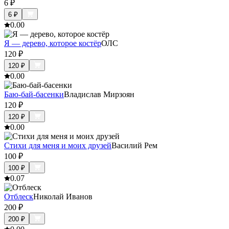
6
₽
6
₽
0.0
0
Я — дерево, которое костёр
ОЛС
120
₽
120
₽
0.0
0
Баю-бай-басенки
Владислав Мирзоян
120
₽
120
₽
0.0
0
Стихи для меня и моих друзей
Василий Рем
100
₽
100
₽
0.0
7
Отблеск
Николай Иванов
200
₽
200
₽