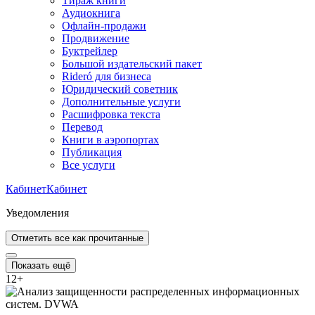
Тираж книги
Аудиокнига
Офлайн-продажи
Продвижение
Буктрейлер
Большой издательский пакет
Rideró для бизнеса
Юридический советник
Дополнительные услуги
Расшифровка текста
Перевод
Книги в аэропортах
Публикация
Все услуги
Кабинет
Кабинет
Уведомления
Отметить все как прочитанные
Показать ещё
12
+