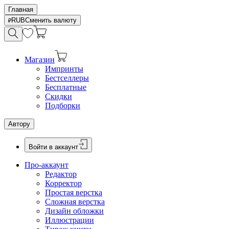
Главная
RUB
Сменить валюту
Магазин
Импринты
Бестселлеры
Бесплатные
Скидки
Подборки
Автору
Войти в аккаунт
Про-аккаунт
Редактор
Корректор
Простая верстка
Сложная верстка
Дизайн обложки
Иллюстрации