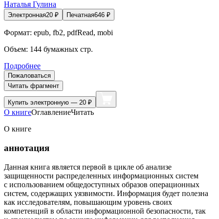
Наталья Гулина
Электронная
20
₽
Печатная
646
₽
Формат:
epub, fb2, pdfRead, mobi
Объем:
144
бумажных стр.
Подробнее
Пожаловаться
Читать фрагмент
Купить
электронную — 20 ₽
О книге
Оглавление
Читать
О книге
аннотация
Данная книга является первой в цикле об анализе
защищенности распределенных информационных систем
с использованием общедоступных образов операционных
систем, содержащих уязвимости. Информация будет полезна
как исследователям, повышающим уровень своих
компетенций в области информационной безопасности, так