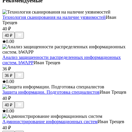
Рекомендуемые
Технология сканирования на наличие уязвимостей
Иван
Трещев
40
₽
40
₽
0.0
0
Анализ защищенности распределенных информационных
систем. bWAPP
Иван Трещев
36
₽
36
₽
0.0
0
Защита информации. Подготовка специалистов
Иван Трещев
40
₽
40
₽
0.0
0
Администрирование информационных систем
Иван Трещев
40
₽