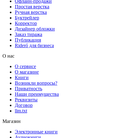
Офлайн-продажи
Простая верстка
Ручная верстка
Буктрейлер
Корректор
Дизайнер обложки
Заказ тиража
Публикация
Rideró для бизнеса
О нас
О сервисе
О магазине
Книги
Возникли вопросы?
Приватность
Наши преимущества
Реквизиты
Договор
llm.txt
Магазин
Электронные книги
Аудиокниги