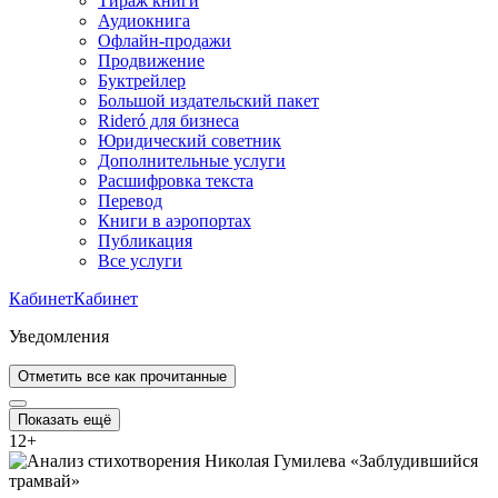
Тираж книги
Аудиокнига
Офлайн-продажи
Продвижение
Буктрейлер
Большой издательский пакет
Rideró для бизнеса
Юридический советник
Дополнительные услуги
Расшифровка текста
Перевод
Книги в аэропортах
Публикация
Все услуги
Кабинет
Кабинет
Уведомления
Отметить все как прочитанные
Показать ещё
12
+