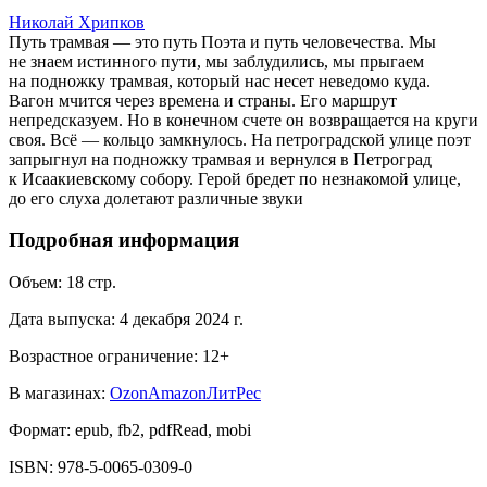
Николай Хрипков
Путь трамвая — это путь Поэта и путь человечества. Мы
не знаем истинного пути, мы заблудились, мы прыгаем
на подножку трамвая, который нас несет неведомо куда.
Вагон мчится через времена и страны. Его маршрут
непредсказуем. Но в конечном счете он возвращается на круги
своя. Всё — кольцо замкнулось. На петроградской улице поэт
запрыгнул на подножку трамвая и вернулся в Петроград
к Исаакиевскому собору. Герой бредет по незнакомой улице,
до его слуха долетают различные звуки
Подробная информация
Объем:
18
стр.
Дата выпуска:
4 декабря 2024 г.
Возрастное ограничение:
12
+
В магазинах:
Ozon
Amazon
ЛитРес
Формат:
epub, fb2, pdfRead, mobi
ISBN:
978-5-0065-0309-0