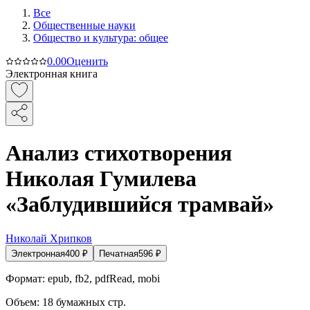
Все
Общественные науки
Общество и культура: общее
0.0
0
Оценить
Электронная книга
Анализ стихотворения
Николая Гумилева
«Заблудившийся трамвай»
Николай Хрипков
Электронная
400
₽
Печатная
596
₽
Формат:
epub, fb2, pdfRead, mobi
Объем:
18
бумажных стр.