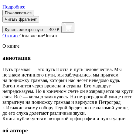
Подробнее
Пожаловаться
Читать фрагмент
Купить
электронную — 400 ₽
О книге
Оглавление
Читать
О книге
аннотация
Путь трамвая — это путь Поэта и путь человечества. Мы
не знаем истинного пути, мы заблудились, мы прыгаем
на подножку трамвая, который нас несет неведомо куда.
Вагон мчится через времена и страны. Его маршрут
непредсказуем. Но в конечном счете он возвращается на круги
своя. Всё — кольцо замкнулось. На петроградской улице поэт
запрыгнул на подножку трамвая и вернулся в Петроград
к Исаакиевскому собору. Герой бредет по незнакомой улице,
до его слуха долетают различные звуки.
Книга публикуется в авторской орфографии и пунктуации
об авторе