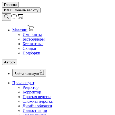
Главная
RUB
Сменить валюту
Магазин
Импринты
Бестселлеры
Бесплатные
Скидки
Подборки
Автору
Войти в аккаунт
Про-аккаунт
Редактор
Корректор
Простая верстка
Сложная верстка
Дизайн обложки
Иллюстрации