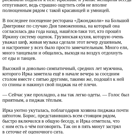
отпугивают, ведь страшно ощутить себя не вполне
полноценным рядом с такой красавицей и умницей.
В последнее посещение ресторана «Джонджоли» на Большой
Дмитровке по случаю Дня таможенника, на который она
согласилась два года назад, нашёлся-таки тот, кто прошёл
Иркину систему оценок. Грузинская кухня, которую очень
уважал шеф, живая музыка сделали этот вечер душевным,
и настроение у всех было просто замечательным. Много ели,
много танцевали и общались, выходя на воздух отдохнуть
от еды и танцев.
Высокий и довольно симпатичный, средних лет мужчина,
которого Ирка заметила ещё в начале вечера за соседним
столом вместе с пятью другими, такими же, подошёл к ней
со спины и накинул свой пиджак на её плечи.
— Сейчас уже прохладно, а вы так легко одеты. — Голос был
приятным, а пиджак тёплым.
Ирка уютно укуталась, поблагодарив хозяина пиджака почти
шёпотом. Борис, представившись всем стоящим рядом,
быстро включился в общую беседу, и Ирка отметила, что
с ним есть о чём поговорить. Так он в пять минут застрял
в сеточке её оценочного сита.