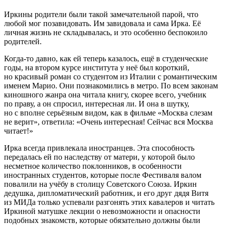
Иркины родители были такой замечательной парой, что
любой мог позавидовать. Им завидовала и сама Ирка. Её
личная жизнь не складывалась, и это особенно беспокоило
родителей.
Когда-то давно, как ей теперь казалось, ещё в студенческие
годы, на втором курсе института у неё был короткий,
но красивый роман со студентом из Италии с романтическим
именем Марио. Они познакомились в метро. По всем законам
киношного жанра она читала книгу, скорее всего, учебник
по праву, а он спросил, интересная ли. И она в шутку,
но с вполне серьёзным видом, как в фильме «Москва слезам
не верит», ответила: «Очень интересная! Сейчас вся Москва
читает!»
Ирка всегда привлекала иностранцев. Эта способность
передалась ей по наследству от матери, у которой было
несметное количество поклонников, в особенности
иностранных студентов, которые после Фестиваля валом
повалили на учёбу в столицу Советского Союза. Иркин
дедушка, дипломатический работник, и его друг дядя Витя
из МИДа только успевали разгонять этих кавалеров и читать
Иркиной матушке лекции о невозможности и опасности
подобных знакомств, которые обязательно должны были