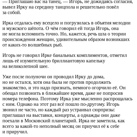
— Приглашаю вас на танец, — Игорь, не дожидаясь согласия,
вывел Ирку на середину танцпола и решительно повёл
за собой.
Ирка отдалась ему всецело и погрузилась в объятия мелодии
и мужского шёпота. О чём говорил ей тогда Игорь, она
не могла вспомнить точно. Но, кажется, речь шла о теории
происхождения женщин, удивительным образом возникших
от каких-то волшебных рыб.
Игорь не говорил Ирке банальных комплиментов, отметил
лишь её изумительную бриллиантовую капельку
на великолепной шее.
Уже после полуночи он проводил Ирку до дома,
но не остался, хотя она была не против продолжить
знакомство, и это надо признать, немного огорчило её. Он
обещал позвонить в ближайшее время, даже не попросив
номера телефона. Поэтому Ирка уже мысленно распрощалась
с ним. Однако на этот раз всё пошло по-другому. Игорь
звонил не часто, но каждый раз устраивал сюрпризы:
приглашал на выставки, концерты, а однажды они даже
поехали в Московский планетарий. Ирка не заметила, как
всего за какой-то неполный месяц он приучил её к себе
и приручил.