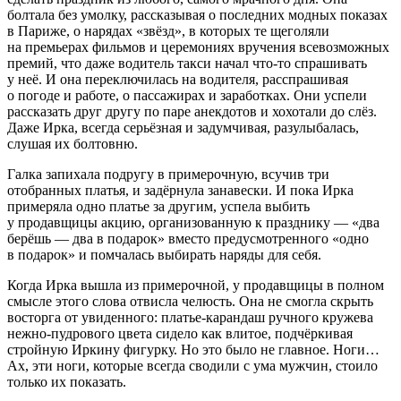
болтала без умолку, рассказывая о последних модных показах
в Париже, о нарядах «звёзд», в которых те щеголяли
на премьерах фильмов и церемониях вручения всевозможных
премий, что даже водитель такси начал что-то спрашивать
у неё. И она переключилась на водителя, расспрашивая
о погоде и работе, о пассажирах и заработках. Они успели
рассказать друг другу по паре анекдотов и хохотали до слёз.
Даже Ирка, всегда серьёзная и задумчивая, разулыбалась,
слушая их болтовню.
Галка запихала подругу в примерочную, всучив три
отобранных платья, и задёрнула занавески. И пока Ирка
примеряла одно платье за другим, успела выбить
у продавщицы акцию, организованную к празднику — «два
берёшь — два в подарок» вместо предусмотренного «одно
в подарок» и помчалась выбирать наряды для себя.
Когда Ирка вышла из примерочной, у продавщицы в полном
смысле этого слова отвисла челюсть. Она не смогла скрыть
восторга от увиденного: платье-карандаш ручного кружева
нежно-пудрового цвета сидело как влитое, подчёркивая
стройную Иркину фигурку. Но это было не главное. Ноги…
Ах, эти ноги, которые всегда сводили с ума мужчин, стоило
только их показать.