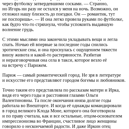
через футболку затвердевшими сосками. — Странно,
но Игорь ни разу не остался у меня на ночь. Возможно, он
отложил нашу близость до поездки. Он — романтик, тут
не поспоришь». — И она легко провела руками по футболке,
как будто что-то стряхнула, чтобы успокоить выдавшую
волнение грудь.
С этими мыслями она закончила укладывать вещи и легла
спать. Ночью ей впервые за последние годы снились
эротические сны, и она проснулась с ощущением тяжести
внизу живота и какой-то растерянности. Разбитая
и неразговорчивая она села в такси, которое везло её
на встречу с Парижем.
Париж — самый романтический город. Не зря в литературе
и искусстве его представляют городом богемы и любовников.
Точно таким его представляла по рассказам матери и Ирка,
видя его через годы и расстояния глазами Ольги
Валентиновны. Та после окончания иняза долгие годы
работала во Внешторге. И когда её однажды командировали
в город великого Клода Моне, которого она боготворила
и по праву считала, как и все остальные, отцом-основателем
импрессионизма во Франции, счастливое лицо женщины
говорило о нескончаемой радости. И даже Иркин отец