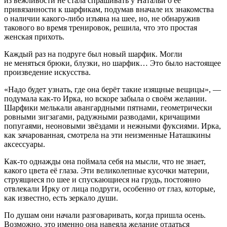
из вежливости не стала спрашивать у Натальи о её
привязанности к шарфикам, подумав вначале их знакомства
о наличии какого-либо изъяна на шее, но, не обнаружив
такового во время тренировок, решила, что это простая
женская прихоть.
Каждый раз на подруге был новый шарфик. Могли
не меняться брюки, блузки, но шарфик… Это было настоящее
произведение искусства.
«Надо будет узнать, где она берёт такие изящные вещицы», —
подумала как-то Ирка, но вскоре забыла о своём желании.
Шарфики мелькали авангардными пятнами, геометрически
ровными зигзагами, радужными разводами, кричащими
попугаями, неоновыми звёздами и нежными фуксиями. Ирка,
как зачарованная, смотрела на эти неизменные Наташкины
аксессуары.
Как-то однажды она поймала себя на мысли, что не знает,
какого цвета её глаза. Эти великолепные кусочки материи,
струящиеся по шее и спускающиеся на грудь, постоянно
отвлекали Ирку от лица подруги, особенно от глаз, которые,
как известно, есть зеркало души.
По душам они начали разговаривать, когда пришла осень.
Возможно, это именно она навеяла желание отдаться