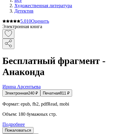
Все
Художественная литература
Детектив
5.0
10
Оценить
Электронная книга
Бесплатный фрагмент -
Анаконда
Ирина Арсентьева
Электронная
240
₽
Печатная
811
₽
Формат:
epub, fb2, pdfRead, mobi
Объем:
180
бумажных стр.
Подробнее
Пожаловаться