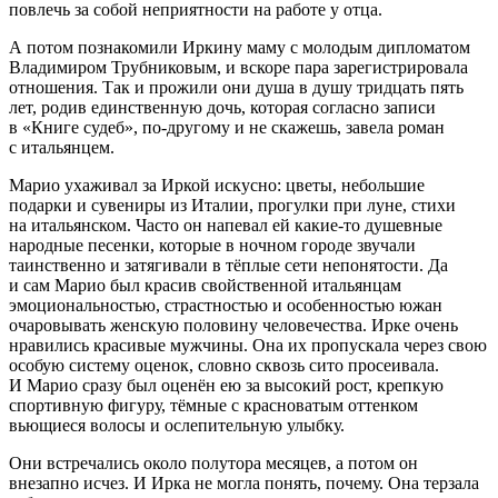
повлечь за собой неприятности на работе у отца.
А потом познакомили Иркину маму с молодым дипломатом
Владимиром Трубниковым, и вскоре пара зарегистрировала
отношения. Так и прожили они душа в душу тридцать пять
лет, родив единственную дочь, которая согласно записи
в «Книге судеб», по-другому и не скажешь, завела роман
с итальянцем.
Марио ухаживал за Иркой искусно: цветы, небольшие
подарки и сувениры из Италии, прогулки при луне, стихи
на итальянском. Часто он напевал ей какие-то душевные
народные песенки, которые в ночном городе звучали
таинственно и затягивали в тёплые сети непонятости. Да
и сам Марио был красив свойственной итальянцам
эмоциональностью, страстностью и особенностью южан
очаровывать женскую половину человечества. Ирке очень
нравились красивые мужчины. Она их пропускала через свою
особую систему оценок, словно сквозь сито просеивала.
И Марио сразу был оценён ею за высокий рост, крепкую
спортивную фигуру, тёмные с красноватым оттенком
вьющиеся волосы и ослепительную улыбку.
Они встречались около полутора месяцев, а потом он
внезапно исчез. И Ирка не могла понять, почему. Она терзала