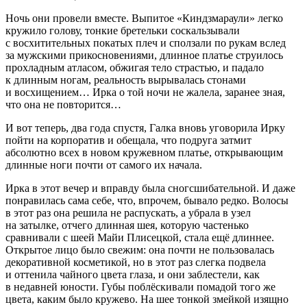
Ночь они провели вместе. Выпитое «Киндзмараули» легко
кружило голову, тонкие бретельки соскальзывали
с восхитительных покатых плеч и сползали по рукам вслед
за мужскими прикосновениями, длинное платье струилось
прохладным атласом, обжигая тело страстью, и падало
к длинным ногам, реальность вырывалась стонами
и восхищением… Ирка о той ночи не жалела, заранее зная,
что она не повторится…
И вот теперь, два года спустя, Галка вновь уговорила Ирку
пойти на корпоратив и обещала, что подруга затмит
абсолютно всех в новом кружевном платье, открывающим
длинные ноги почти от самого их начала.
Ирка в этот вечер и вправду была сногсшибательной. И даже
понравилась сама себе, что, впрочем, бывало редко. Волосы
в этот раз она решила не распускать, а убрала в узел
на затылке, отчего длинная шея, которую частенько
сравнивали с шеей Майи Плисецкой, стала ещё длиннее.
Открытое лицо было свежим: она почти не пользовалась
декоративной косметикой, но в этот раз слегка подвела
и оттенила чайного цвета глаза, и они заблестели, как
в недавней юности. Губы поблёскивали помадой того же
цвета, каким было кружево. На шее тонкой змейкой изящно