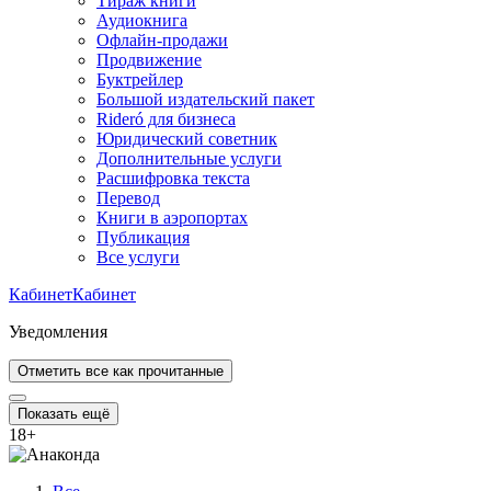
Тираж книги
Аудиокнига
Офлайн-продажи
Продвижение
Буктрейлер
Большой издательский пакет
Rideró для бизнеса
Юридический советник
Дополнительные услуги
Расшифровка текста
Перевод
Книги в аэропортах
Публикация
Все услуги
Кабинет
Кабинет
Уведомления
Отметить все как прочитанные
Показать ещё
18
+