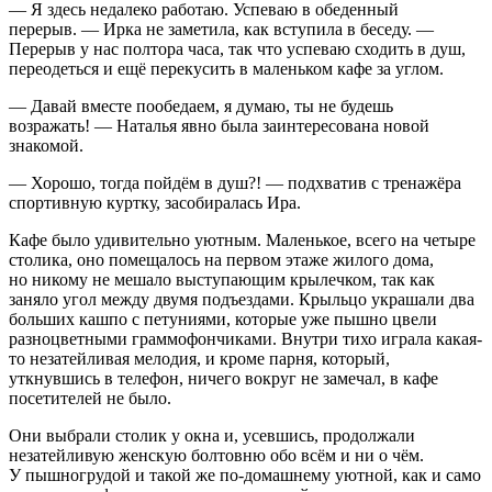
— Я здесь недалеко работаю. Успеваю в обеденный
перерыв. — Ирка не заметила, как вступила в беседу. —
Перерыв у нас полтора часа, так что успеваю сходить в душ,
переодеться и ещё перекусить в маленьком кафе за углом.
— Давай вместе пообедаем, я думаю, ты не будешь
возражать! — Наталья явно была заинтересована новой
знакомой.
— Хорошо, тогда пойдём в душ?! — подхватив с тренажёра
спортивную куртку, засобиралась Ира.
Кафе было удивительно уютным. Маленькое, всего на четыре
столика, оно помещалось на первом этаже жилого дома,
но никому не мешало выступающим крылечком, так как
заняло угол между двумя подъездами. Крыльцо украшали два
больших кашпо с петуниями, которые уже пышно цвели
разноцветными граммофончиками. Внутри тихо играла какая-
то незатейливая мелодия, и кроме парня, который,
уткнувшись в телефон, ничего вокруг не замечал, в кафе
посетителей не было.
Они выбрали столик у окна и, усевшись, продолжали
незатейливую женскую болтовню обо всём и ни о чём.
У пышногрудой и такой же по-домашнему уютной, как и само