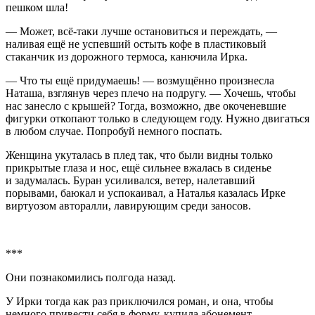
пешком шла!
— Может, всё-таки лучше остановиться и переждать, —
наливая ещё не успевший остыть кофе в пластиковый
стаканчик из дорожного термоса, канючила Ирка.
— Что ты ещё придумаешь! — возмущённо произнесла
Наташа, взглянув через плечо на подругу. — Хочешь, чтобы
нас занесло с крышей? Тогда, возможно, две окоченевшие
фигурки откопают только в следующем году. Нужно двигаться
в любом случае. Попробуй немного поспать.
Женщина укуталась в плед так, что были видны только
прикрытые глаза и нос, ещё сильнее вжалась в сиденье
и задумалась. Буран усиливался, ветер, налетавший
порывами, баюкал и успокаивал, а Наталья казалась Ирке
виртуозом авторалли, лавирующим среди заносов.
***
Они познакомились полгода назад.
У Ирки тогда как раз приключился роман, и она, чтобы
немного привести себя в форму, купила абонемент