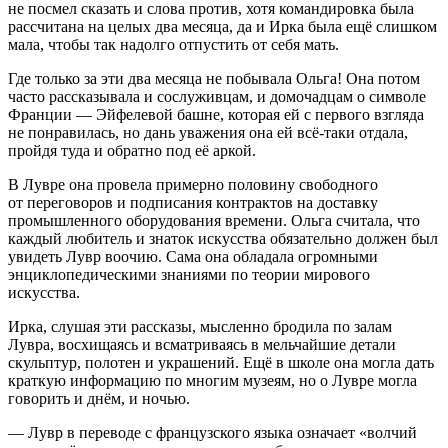
не посмел сказать и слова против, хотя командировка была
рассчитана на целых два месяца, да и Ирка была ещё слишком
мала, чтобы так надолго отпустить от себя мать.
Где только за эти два месяца не побывала Ольга! Она потом
часто рассказывала и сослуживцам, и домочадцам о символе
Франции — Эйфелевой башне, которая ей с первого взгляда
не понравилась, но дань уважения она ей всё-таки отдала,
пройдя туда и обратно под её аркой.
В Лувре она провела примерно половину свободного
от переговоров и подписания контрактов на доставку
промышленного оборудования времени. Ольга считала, что
каждый любитель и знаток искусства обязательно должен был
увидеть Лувр воочию. Сама она обладала огромными
энциклопедическими знаниями по теории мирового
искусства.
Ирка, слушая эти рассказы, мысленно бродила по залам
Лувра, восхищаясь и всматриваясь в мельчайшие детали
скульптур, полотен и украшений. Ещё в школе она могла дать
краткую информацию по многим музеям, но о Лувре могла
говорить и днём, и ночью.
— Лувр в переводе с французского языка означает «волчий