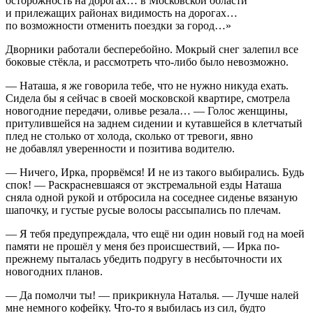
осторожность на дорогах… в Московской области
и прилежащих районах видимость на дорогах…
по возможности отменить поездки за город…»
Дворники работали бесперебойно. Мокрый снег залепил все
боковые стёкла, и рассмотреть что-либо было невозможно.
— Наташа, я же говорила тебе, что не нужно никуда ехать.
Сидела бы я сейчас в своей московской квартире, смотрела
новогодние передачи, оливье резала… — Голос женщины,
притулившейся на заднем сидении и кутавшейся в клетчатый
плед не столько от холода, сколько от тревоги, явно
не добавлял уверенности и позитива водителю.
— Ничего, Ирка, прорвёмся! И не из такого выбирались. Будь
спок! — Раскрасневшаяся от экстремальной езды Наташа
сняла одной рукой и отбросила на соседнее сиденье вязаную
шапочку, и густые русые волосы рассыпались по плечам.
— Я тебя предупреждала, что ещё ни один новый год на моей
памяти не прошёл у меня без происшествий, — Ирка по-
прежнему пыталась убедить подругу в несбыточности их
новогодних планов.
— Да помолчи ты! — прикрикнула Наталья. — Лучше налей
мне немного кофейку. Что-то я выбилась из сил, будто