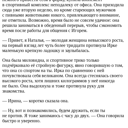
в спортивный комплекс неподалеку от офиса. Она приходила
сюда уже вторую неделю, но кроме стареющих мужичков
с пивными животиками никого, привлекающего внимание,
не отметила. Возможно, время было не совсем удачное: она
решила заниматься в обеденный перерыв, чтобы сэкономить
время после работы для общения с Игорем.
— Привет, я Наталья, — молодая женщина невысокого роста,
на первый взгляд лет чуть более тридцати протянула Ирке
маленькую крепкую ладошку и заулыбалась.
Она была миловидна, и спортивное трико только
подчёркивало её стройную фигурку, явно говорившую о том,
что она со спортом на ты. Ирка по сравнению с ней
почувствовала себя великаном. Она всегда стеснялась своего
высокого роста, хотя лишних килограммов у неё никогда
не было. Она выдохнула и тоже протянула руку для
знакомства.
— Ирина, — коротко сказала она.
— Ну, вот и познакомились, будем дружить, если ты
не против. Я тоже занимаюсь с часу до двух. — Она говорила
быстро и уверенно.