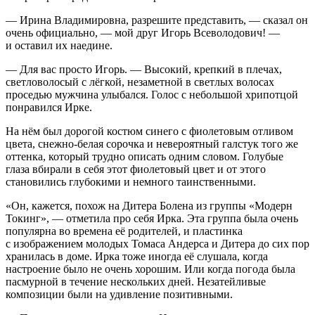
— Ирина Владимировна, разрешите представить, — сказал он
очень официально, — мой друг Игорь Всеволодович! —
и оставил их наедине.
— Для вас просто Игорь. — Высокий, крепкий в плечах,
светловолосый с лёгкой, незаметной в светлых волосах
проседью мужчина улыбался. Голос с небольшой хрипотцой
понравился Ирке.
На нём был дорогой костюм синего с фиолетовым отливом
цвета, снежно-белая сорочка и невероятный галстук того же
оттенка, который трудно описать одним словом. Голубые
глаза вбирали в себя этот фиолетовый цвет и от этого
становились глубокими и немного таинственными.
«Он, кажется, похож на Дитера Болена из группы «Модерн
Токинг», — отметила про себя Ирка. Эта группа была очень
популярна во времена её родителей, и пластинка
с изображением молодых Томаса Андерса и Дитера до сих пор
хранилась в доме. Ирка тоже иногда её слушала, когда
настроение было не очень хорошим. Или когда погода была
пасмурной в течение нескольких дней. Незатейливые
композиции были на удивление позитивными.