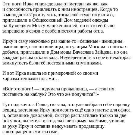
Эти ноги Ирка унаследовала от матери так же, как
и способность привлекать к ним иностранцев. Когда-то
в молодости Иркину мать, тогда ещё студентку иняза,
приглашали в Общесоюзный Дом моделей одежды
на Кузнецком Мосту манекенщицей, но и это ей было
запрещено в связи с особенностями работы отца.
Ирку и саму несколько раз какие-то «бешеные» женщины,
рыскающие, словно волчицы, по улицам Москвы в поисках
добычи, приглашали в Дом моды Вячеслава Зайцева, но она
каждый раз им отказывала. Неуверенность в себе и некоторая
замкнутость были её постоянными спутниками.
И вот Ирка вышла из примерочной со своими
харизматичными ногами…
«Вот это ноги! — подумала продавщица, — а если их
поставить на каблук? Это что же получится?!»
Тут подскочила Галка, сказала, что уже выбрала себе парочку
вещиц, заставила Ирку примерить ещё одно платье для офиса
и, оставшись довольной, быстро расплатилась только за две
покупки, вылетела из отдела с четырьмя пакетами, утащив
за руку Ирку и оставив недоумевать продавщицу
с вытаращенными глазами.