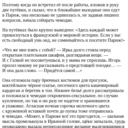
Поэтому когда он встретил её после работы, вложив в руку
две путёвки, и сказал, что в ближайшие выходные они едут
в Париж, она нисколько не удивилась и, не задавая лишних
вопросов, начала собирать чемодан.
На путёвках было крупно выведено: «Здесь каждый может
прикоснуться к французской и мировой истории. Если у вас
есть свободный уик-энд, не сомневайтесь и посетите Париж!»
«Что же мне взять с собой? — Ирка долго стояла перед
открытым плательным шкафом, разглядывая вещи. —
И с Галкой не посоветуешься, и у мамы не спросишь. Игорь
просил никому не рассказывать о предстоящей поездке… —
И она дала слово. — Придётся самой…»
Она отложила пару брючных костюмов для прогулок,
коктейльное чёрное платье, песочного цвета кашемировый
кардиган и беретик в тон. Нижнее бельё долго рассматривала
и положила в чемодан откровенно-
секс
уальное, по случаю
купленное, но так и ни разу не надетое и хранившееся
в упаковке. Атласная ночная сорочка молочного цвета
с кружевной вставкой почти до пупка тоже отправилась
в чемодан. «Может, в Париже всё это пригодится, — шальная
мысль промелькнула в Иркиной голове, щёки запылали, грудь
неожиданно выдала непреодолимое желание выделившимися