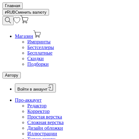
Главная
RUB
Сменить валюту
Магазин
Импринты
Бестселлеры
Бесплатные
Скидки
Подборки
Автору
Войти в аккаунт
Про-аккаунт
Редактор
Корректор
Простая верстка
Сложная верстка
Дизайн обложки
Иллюстрации