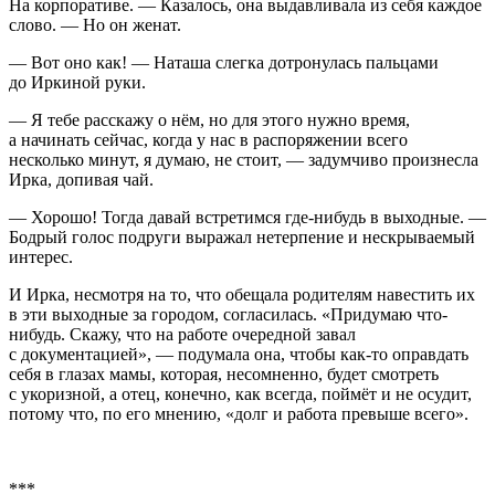
На корпоративе. — Казалось, она выдавливала из себя каждое
слово. — Но он женат.
— Вот оно как! — Наташа слегка дотронулась пальцами
до Иркиной руки.
— Я тебе расскажу о нём, но для этого нужно время,
а начинать сейчас, когда у нас в распоряжении всего
несколько минут, я думаю, не стоит, — задумчиво произнесла
Ирка, допивая чай.
— Хорошо! Тогда давай встретимся где-нибудь в выходные. —
Бодрый голос подруги выражал нетерпение и нескрываемый
интерес.
И Ирка, несмотря на то, что обещала родителям навестить их
в эти выходные за городом, согласилась. «Придумаю что-
нибудь. Скажу, что на работе очередной завал
с документацией», — подумала она, чтобы как-то оправдать
себя в глазах мамы, которая, несомненно, будет смотреть
с укоризной, а отец, конечно, как всегда, поймёт и не осудит,
потому что, по его мнению, «долг и работа превыше всего».
***