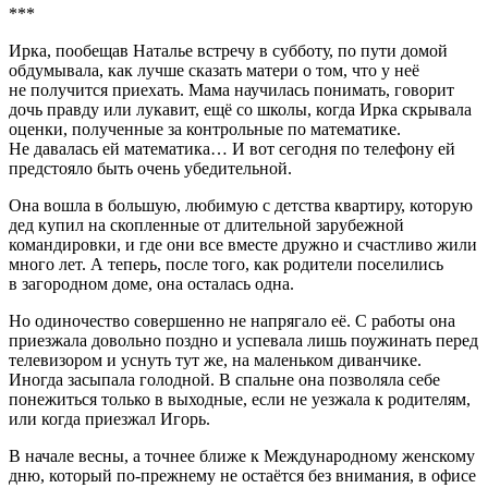
***
Ирка, пообещав Наталье встречу в субботу, по пути домой
обдумывала, как лучше сказать матери о том, что у неё
не получится приехать. Мама научилась понимать, говорит
дочь правду или лукавит, ещё со школы, когда Ирка скрывала
оценки, полученные за контрольные по математике.
Не давалась ей математика… И вот сегодня по телефону ей
предстояло быть очень убедительной.
Она вошла в большую, любимую с детства квартиру, которую
дед купил на скопленные от длительной зарубежной
командировки, и где они все вместе дружно и счастливо жили
много лет. А теперь, после того, как родители поселились
в загородном доме, она осталась одна.
Но одиночество совершенно не напрягало её. С работы она
приезжала довольно поздно и успевала лишь поужинать перед
телевизором и уснуть тут же, на маленьком диванчике.
Иногда засыпала голодной. В спальне она позволяла себе
понежиться только в выходные, если не уезжала к родителям,
или когда приезжал Игорь.
В начале весны, а точнее ближе к Международному женскому
дню, который по-прежнему не остаётся без внимания, в офисе