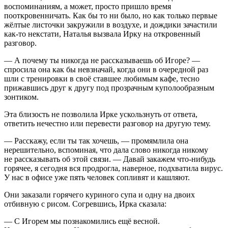
воспоминаниям, а может, просто пришло время
пооткровенничать. Как бы то ни было, но как только первые
жёлтые листочки закружили в воздухе, и дождики зачастили
как-то некстати, Наталья вызвала Ирку на откровенный
разговор.
— А почему ты никогда не рассказываешь об Игоре? —
спросила она как бы невзначай, когда они в очередной раз
шли с тренировки в своё ставшее любимым кафе, тесно
прижавшись друг к другу под прозрачным куполообразным
зонтиком.
Эта близость не позволила Ирке ускользнуть от ответа,
ответить нечестно или перевести разговор на другую тему.
— Расскажу, если ты так хочешь, — промямлила она
нерешительно, вспоминая, что дала слово никогда никому
не рассказывать об этой связи. — Давай закажем что-нибудь
горячее, я сегодня вся продрогла, наверное, подхватила вирус.
У нас в офисе уже пять человек сопливят и кашляют.
Они заказали горячего куриного супа и одну на двоих
отбивную с рисом. Согревшись, Ирка сказала:
— С Игорем мы познакомились ещё весной.