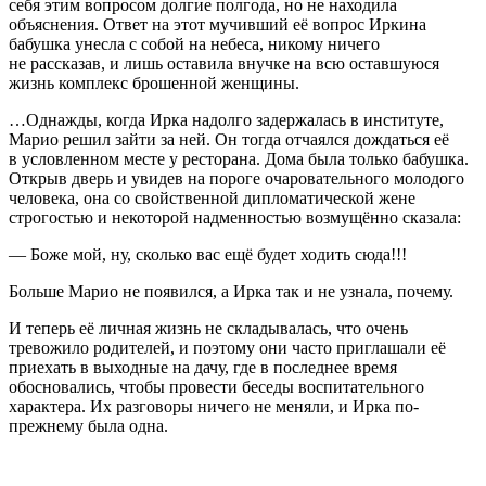
себя этим вопросом долгие полгода, но не находила
объяснения. Ответ на этот мучивший её вопрос Иркина
бабушка унесла с собой на небеса, никому ничего
не рассказав, и лишь оставила внучке на всю оставшуюся
жизнь комплекс брошенной женщины.
…Однажды, когда Ирка надолго задержалась в институте,
Марио решил зайти за ней. Он тогда отчаялся дождаться её
в условленном месте у ресторана. Дома была только бабушка.
Открыв дверь и увидев на пороге очаровательного молодого
человека, она со свойственной дипломатической жене
строгостью и некоторой надменностью возмущённо сказала:
— Боже мой, ну, сколько вас ещё будет ходить сюда!!!
Больше Марио не появился, а Ирка так и не узнала, почему.
И теперь её личная жизнь не складывалась, что очень
тревожило родителей, и поэтому они часто приглашали её
приехать в выходные на дачу, где в последнее время
обосновались, чтобы провести беседы воспитательного
характера. Их разговоры ничего не меняли, и Ирка по-
прежнему была одна.