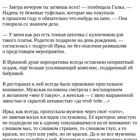
— Завтра вечером ты затмишь всех! — пообещала Галка. —
Надень те бежевые туфельки, которые мы покупали
в прошлом году и обязательно что-нибудь на шею. — Она
говорила со знанием дела.
— У меня как раз есть тонкая цепочка с кулончиком для
такого платья. Родители подарили на день рождения, —
согласилась с подругой Ирка, не без опасения размышляя
о предстоящем мероприятии.
В Иркиной душе корпоративы всегда оставляли неприятный
осадок, ещё больше усиливающий комплекс, подаренный ей
бабушкой.
В ресторанах к ней всегда было приковано пристальное
внимание. Мужская половина смотрела с восхищением
и желанием «мне б такую», а женская — с явно выраженной
завистью и скрытой ненавистью «да чтоб тебе…»
Ирка, как всегда, пропускала мужчин через своё «сито»,
не замечая косых взглядов сослуживиц. Её критерии зачастую
не подходили ни к одному покушавшемуся на её внимание: то
слишком мал, то слишком страшен, то слишком глуп, а то
красив, но глуп или умён, но не красив. Да и не все мужчины
рисковали подойти к ней. Красивые и умные женщины всегда