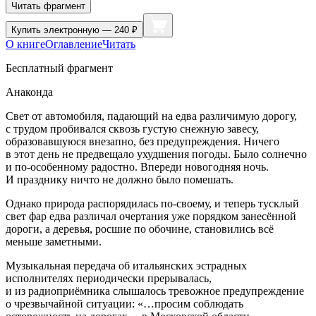
Читать фрагмент
Купить
электронную — 240 ₽
О книге
Оглавление
Читать
Бесплатный фрагмент
Анаконда
Свет от автомобиля, падающий на едва различимую дорогу,
с трудом пробивался сквозь густую снежную завесу,
образовавшуюся внезапно, без предупреждения. Ничего
в этот день не предвещало ухудшения погоды. Было солнечно
и по-особенному радостно. Впереди новогодняя ночь.
И празднику ничто не должно было помешать.
Однако природа распорядилась по-своему, и теперь тусклый
свет фар едва различал очертания уже порядком занесённой
дороги, а деревья, росшие по обочине, становились всё
меньше заметными.
Музыкальная передача об итальянских эстрадных
исполнителях периодически прерывалась,
и из радиоприёмника слышалось тревожное предупреждение
о чрезвычайной ситуации: «…просим соблюдать