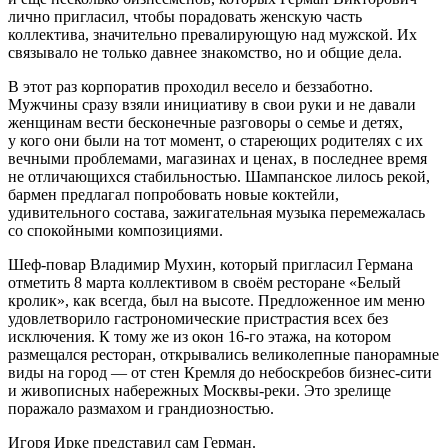
лично пригласил, чтобы порадовать женскую часть
коллектива, значительно превалирующую над мужской. Их
связывало не только давнее знакомство, но и общие дела.
В этот раз корпоратив проходил весело и беззаботно.
Мужчины сразу взяли инициативу в свои руки и не давали
женщинам вести бесконечные разговоры о семье и детях,
у кого они были на тот момент, о стареющих родителях с их
вечными проблемами, магазинах и ценах, в последнее время
не отличающихся стабильностью.
Шампанск
ое лилось рекой,
бармен предлагал попробовать новые коктейли,
удивительного состава, зажигательная музыка перемежалась
со спокойными композициями.
Шеф-повар Владимир Мухин, который пригласил Германа
отметить 8 марта коллективом в своём ресторане «Белый
кролик», как всегда, был на высоте. Предложенное им меню
удовлетворило гастрономические пристрастия всех без
исключения. К тому же из окон 16-го этажа, на котором
размещался ресторан, открывались великолепные панорамные
виды на город — от стен Кремля до небоскребов бизнес-сити
и живописных набережных Москвы-реки. Это зрелище
поражало размахом и грандиозностью.
Игоря Ирке представил сам Герман.