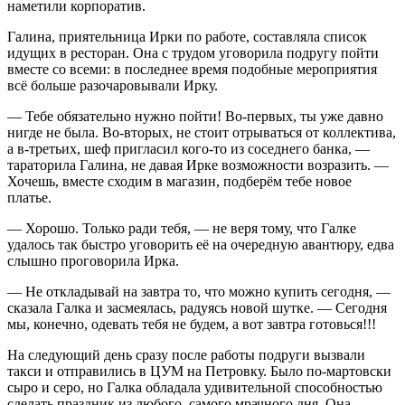
наметили корпоратив.
Галина, приятельница Ирки по работе, составляла список
идущих в ресторан. Она с трудом уговорила подругу пойти
вместе со всеми: в последнее время подобные мероприятия
всё больше разочаровывали Ирку.
— Тебе обязательно нужно пойти! Во-первых, ты уже давно
нигде не была. Во-вторых, не стоит отрываться от коллектива,
а в-третьих, шеф пригласил кого-то из соседнего банка, —
тараторила Галина, не давая Ирке возможности возразить. —
Хочешь, вместе сходим в магазин, подберём тебе новое
платье.
— Хорошо. Только ради тебя, — не веря тому, что Галке
удалось так быстро уговорить её на очередную авантюру, едва
слышно проговорила Ирка.
— Не откладывай на завтра то, что можно купить сегодня, —
сказала Галка и засмеялась, радуясь новой шутке. — Сегодня
мы, конечно, одевать тебя не будем, а вот завтра готовься!!!
На следующий день сразу после работы подруги вызвали
такси и отправились в ЦУМ на Петровку. Было по-мартовски
сыро и серо, но Галка обладала удивительной способностью
сделать праздник из любого, самого мрачного дня. Она