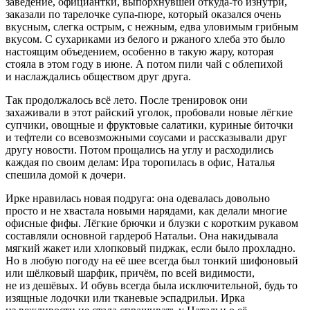
заведение, официантки, выпорхнувшей откуда-то изнутри,
заказали по тарелочке супа-пюре, который оказался очень
вкусным, слегка острым, с нежным, едва уловимым грибным
вкусом. С сухариками из белого и ржаного хлеба это было
настоящим объедением, особенно в такую жару, которая
стояла в этом году в июне. А потом пили чай с облепихой
и наслаждались обществом друг друга.
Так продолжалось всё лето. После тренировок они
захаживали в этот райский уголок, пробовали новые лёгкие
супчики, овощные и фруктовые салатики, куриные биточки
и тефтели со всевозможными соусами и рассказывали друг
другу новости. Потом прощались на углу и расходились
каждая по своим делам: Ира торопилась в офис, Наталья
спешила домой к дочери.
Ирке нравилась новая подруга: она одевалась довольно
просто и не хвастала новыми нарядами, как делали многие
офисные фифы. Лёгкие брючки и блузки с коротким рукавом
составляли основной гардероб Натальи. Она накидывала
мягкий жакет или хлопковый пиджак, если было прохладно.
Но в любую погоду на её шее всегда был тонкий шифоновый
или шёлковый шарфик, причём, по всей видимости,
не из дешёвых. И обувь всегда была исключительной, будь то
изящные лодочки или тканевые эспадрильи. Ирка