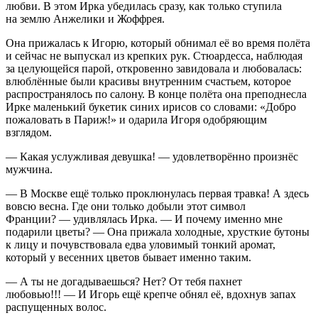
любви. В этом Ирка убедилась сразу, как только ступила
на землю Анжелики и Жоффрея.
Она прижалась к Игорю, который обнимал её во время полёта
и сейчас не выпускал из крепких рук. Стюардесса, наблюдая
за целующейся парой, откровенно завидовала и любовалась:
влюблённые были красивы внутренним счастьем, которое
распространялось по салону. В конце полёта она преподнесла
Ирке маленький букетик синих ирисов со словами: «Добро
пожаловать в Париж!» и одарила Игоря одобряющим
взглядом.
— Какая услужливая девушка! — удовлетворённо произнёс
мужчина.
— В Москве ещё только проклюнулась первая
травк
а! А здесь
вовсю весна. Где они только добыли этот символ
Франции? — удивлялась Ирка. — И почему именно мне
подарили цветы? — Она прижала холодные, хрусткие бутоны
к лицу и почувствовала едва уловимый тонкий аромат,
который у весенних цветов бывает именно таким.
— А ты не догадываешься? Нет? От тебя пахнет
любовью!!! — И Игорь ещё крепче обнял её, вдохнув запах
распущенных волос.