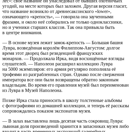
лес»: своё название он унаследовал от бывших охотничьих
угодий, на месте которых был заложен. Другая версия гласит,
что название возникло от древнесаксонского «lower»,
означающего «крепость», — говорила она заученными
фразами, и около неё собирались не только одноклассники,
но и ученики старших классов. Так она привыкла быть
в центре внимания.
— В основе музея лежит замок-крепость — Большая башня
Лувра, возведённая королём Филиппом-Августом: долгое
время этот дворец был резиденцией французских
монархов. — Продолжала Ирка, видя восхищённые взгляды
слушателей. — Наполеон расширил коллекцию Лувра
на 5000 экземпляров: его армия регулярно пополняла её
трофеями из разграбленных стран. Однако после свержения
императора все они были возвращены обратно законным
владельцам. Во время его правления музей был переименован
из Лувра в Музей Наполеона.
Позже Ирка стала приносить в школу толстенные альбомы
с фотографиями из домашней коллекции, и теперь её рассказы
сопровождались показом экспонатов музея.
— В залах выставлена лишь десятая часть сокровищ Лувра:
львиная доля произведений хранится в запасниках музея либо
входит в часть временных экспозиций галерейных