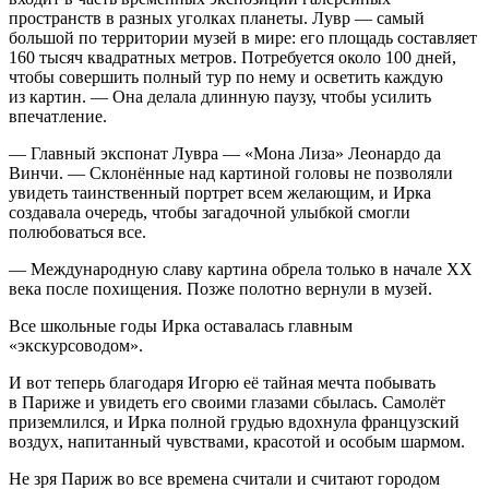
пространств в разных уголках планеты. Лувр — самый
большой по территории музей в мире: его площадь составляет
160 тысяч квадратных метров. Потребуется около 100 дней,
чтобы совершить полный тур по нему и осветить каждую
из картин. — Она делала длинную паузу, чтобы усилить
впечатление.
— Главный экспонат Лувра — «Мона Лиза» Леонардо да
Винчи. — Склонённые над картиной головы не позволяли
увидеть таинственный портрет всем желающим, и Ирка
создавала очередь, чтобы загадочной улыбкой смогли
полюбоваться все.
— Международную славу картина обрела только в начале ХХ
века после похищения. Позже полотно вернули в музей.
Все школьные годы Ирка оставалась главным
«экскурсоводом».
И вот теперь благодаря Игорю её тайная мечта побывать
в Париже и увидеть его своими глазами сбылась. Самолёт
приземлился, и Ирка полной грудью вдохнула французский
воздух, напитанный чувствами, красотой и особым шармом.
Не зря Париж во все времена считали и считают городом