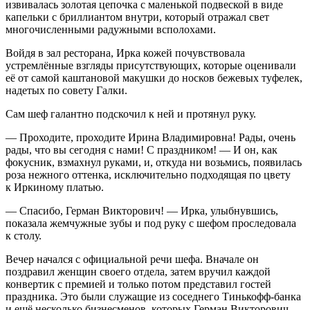
извивалась золотая цепочка с маленькой подвеской в виде
капельки с бриллиантом внутри, который отражал свет
многочисленными радужными всполохами.
Войдя в зал ресторана, Ирка кожей почувствовала
устремлённые взгляды присутствующих, которые оценивали
её от самой каштановой макушки до носков бежевых туфелек,
надетых по совету Галки.
Сам шеф галантно подскочил к ней и протянул руку.
— Проходите, проходите Ирина Владимировна! Рады, очень
рады, что вы сегодня с нами! С праздником! — И он, как
фокусник, взмахнул руками, и, откуда ни возьмись, появилась
роза нежного оттенка, исключительно подходящая по цвету
к Иркиному платью.
— Спасибо, Герман Викторович! — Ирка, улыбнувшись,
показала жемчужные зубы и под руку с шефом проследовала
к столу.
Вечер начался с официальной речи шефа. Вначале он
поздравил женщин своего отдела, затем вручил каждой
конвертик с премией и только потом представил гостей
праздника. Это были служащие из соседнего Тинькофф-банка
и ещё несколько бизнесменов, которых Герман Викторович