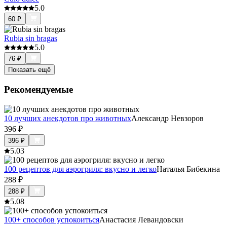
5.0
60
₽
Rubia sin bragas
5.0
76
₽
Показать ещё
Рекомендуемые
10 лучших анекдотов про животных
Александр Невзоров
396
₽
396
₽
5.0
3
100 рецептов для аэрогриля: вкусно и легко
Наталья Бибекина
288
₽
288
₽
5.0
8
100+ способов успокоиться
Анастасия Левандовски