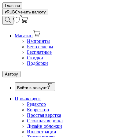
Главная
RUB
Сменить валюту
Магазин
Импринты
Бестселлеры
Бесплатные
Скидки
Подборки
Автору
Войти в аккаунт
Про-аккаунт
Редактор
Корректор
Простая верстка
Сложная верстка
Дизайн обложки
Иллюстрации