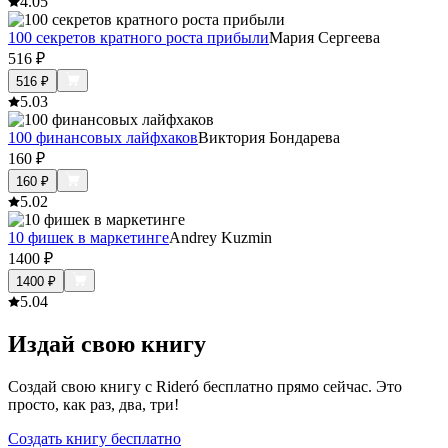
4.0
5
100 секретов кратного роста прибыли
Мария Сергеева
516
₽
516
₽
5.0
3
100 финансовых лайфхаков
Виктория Бондарева
160
₽
160
₽
5.0
2
10 фишек в маркетинге
Andrey Kuzmin
1400
₽
1400
₽
5.0
4
Издай свою книгу
Создай свою книгу с Rideró бесплатно прямо сейчас. Это
просто, как раз, два, три!
Создать книгу бесплатно