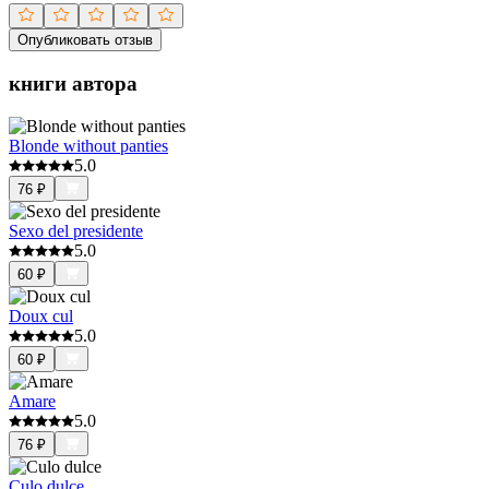
Опубликовать отзыв
книги автора
Blonde without panties
5.0
76
₽
Sexo del presidente
5.0
60
₽
Doux cul
5.0
60
₽
Amare
5.0
76
₽
Culo dulce