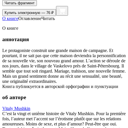
Читать фрагмент
Купить
электронную — 76 ₽
О книге
Оглавление
Читать
О книге
аннотация
Le protagoniste construit une grande maison de campagne. Et
pourtant, il ne sait pas que cette maison deviendra la personnification
de sa nouvelle vie, son nouveau grand amour. L’action se déroule de
nos jours, dans le village de Vaskelovo près de Saint-Pétersbourg. Il
semble que tout soit ringard. Mariage, trahison, une nouvelle femme.
Mais un grand sentiment donne au récit une sensualité, une beauté,
une originalité extraordinaires.
Книга публикуется в авторской орфографии и пунктуации
об авторе
Vitaly Mushkin
C’est la vingt et unième histoire de Vitaly Mushkin. Pour la première
fois, l’auteur met l’accent sur l’érotisme plutôt que sur les relations
amoureuses. Moins de sexe, et plus d’amour? Peut-être que oui.