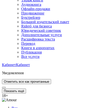
Тираж книги
Аудиокнига
Офлайн-продажи
Продвижение
Буктрейлер
Большой издательский пакет
Rideró для бизнеса
Юридический советник
Дополнительные услуги
Расшифровка текста
Перевод
Книги в аэропортах
Публикация
Все услуги
Кабинет
Кабинет
Уведомления
Отметить все как прочитанные
Показать ещё
18
+