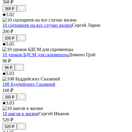
368
₽
368
₽
5.0
2
10 сценариев на все случаи жизни
Сергей Ларин
200
₽
200
₽
5.0
5
10 уроков БДСМ для скромницы
Домино Грэй
96
₽
96
₽
5.0
3
108 Буддийских Сказаний
160
₽
160
₽
3.0
3
10 шагов к жизни
Сергей Иванов
520
₽
520
₽