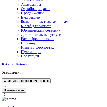
Тираж книги
Аудиокнига
Офлайн-продажи
Продвижение
Буктрейлер
Большой издательский пакет
Rideró для бизнеса
Юридический советник
Дополнительные услуги
Расшифровка текста
Перевод
Книги в аэропортах
Публикация
Все услуги
Кабинет
Кабинет
Уведомления
Отметить все как прочитанные
Показать ещё
12
+