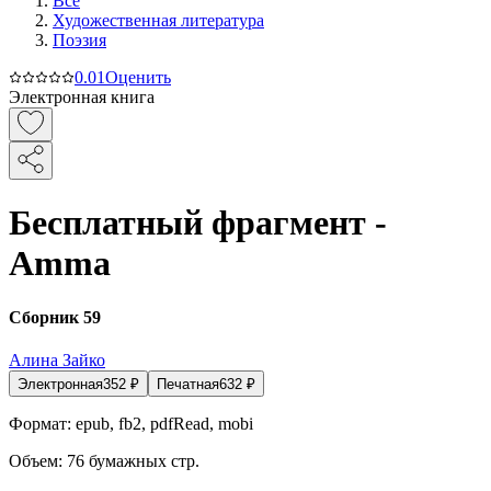
Все
Художественная литература
Поэзия
0.0
1
Оценить
Электронная книга
Бесплатный фрагмент -
Amma
Cборник 59
Алина Зайко
Электронная
352
₽
Печатная
632
₽
Формат:
epub, fb2, pdfRead, mobi
Объем:
76
бумажных стр.