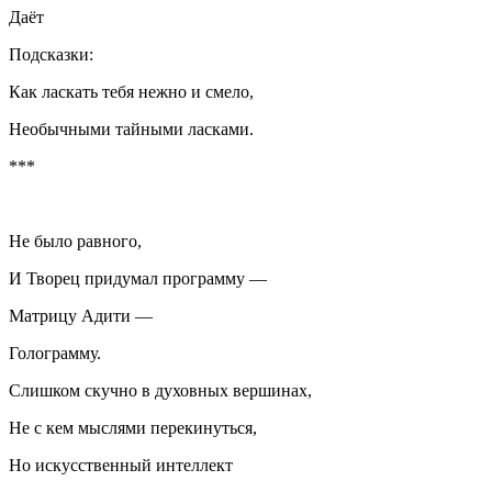
Даёт
Подсказки:
Как
ласк
ать тебя нежно и смело,
Необычными тайными
ласк
ами.
***
Не было равного,
И Творец придумал программу —
Матрицу Адити —
Голограмму.
Слишком скучно в духовных вершинах,
Не с кем мыслями перекинуться,
Но искусственный интеллект