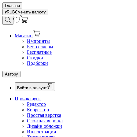
Главная
RUB
Сменить валюту
Магазин
Импринты
Бестселлеры
Бесплатные
Скидки
Подборки
Автору
Войти в аккаунт
Про-аккаунт
Редактор
Корректор
Простая верстка
Сложная верстка
Дизайн обложки
Иллюстрации