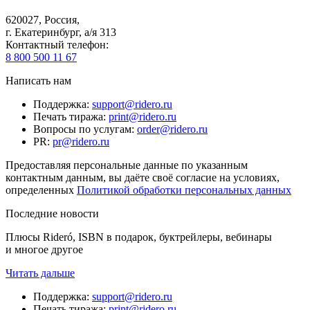
620027
,
Россия
,
г. Екатеринбург, а/я 313
Контактный телефон
:
8 800 500 11 67
Написать нам
Поддержка
:
support@ridero.ru
Печать тиража
:
print@ridero.ru
Вопросы по услугам
:
order@ridero.ru
PR
:
pr@ridero.ru
Предоставляя персональные данные по указанным
контактным данным, вы даёте своё согласие на условиях,
определенных
Политикой обработки персональных данных
Последние новости
Плюсы Rideró, ISBN в подарок, буктрейлеры, вебинары
и многое другое
Читать дальше
Поддержка
:
support@ridero.ru
Печать тиража
:
print@ridero.ru