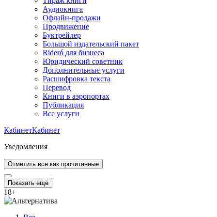
Тираж книги
Аудиокнига
Офлайн-продажи
Продвижение
Буктрейлер
Большой издательский пакет
Rideró для бизнеса
Юридический советник
Дополнительные услуги
Расшифровка текста
Перевод
Книги в аэропортах
Публикация
Все услуги
Кабинет
Кабинет
Уведомления
Отметить все как прочитанные
Показать ещё
18
+