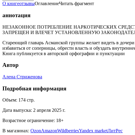
О книге
отзывы
Оглавление
Читать фрагмент
аннотация
НЕЗАКОННОЕ ПОТРЕБЛЕНИЕ НАРКОТИЧЕСКИХ СРЕДСТ
ЗАПРЕЩЕН И ВЛЕЧЕТ УСТАНОВЛЕННУЮ ЗАКОНОДАТЕ
Стареющий главарь Асманской группы желает видеть в дочери 
избавиться от соперницы, обрести власть и обуздать внутренне
Книга публикуется в авторской орфографии и пунктуации
Автор
Алена Стриженова
Подробная информация
Объем:
174
стр.
Дата выпуска:
2 апреля 2025 г.
Возрастное ограничение:
18
+
В магазинах:
Ozon
Amazon
Wildberries
Yandex market
ЛитРес