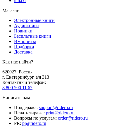
llm.txt
Магазин
Электронные книги
Аудиокниги
Новинки
Бесплатные книги
Импринты
Подборки
Доставка
Как нас найти?
620027
,
Россия
,
г. Екатеринбург, а/я 313
Контактный телефон
:
8 800 500 11 67
Написать нам
Поддержка
:
support@ridero.ru
Печать тиража
:
print@ridero.ru
Вопросы по услугам
:
order@ridero.ru
PR
:
pr@ridero.ru