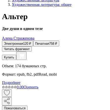
Художественная литература
Художественная литература: общее
Альтер
Две души в одном теле
Алена Стриженова
Электронная
120
₽
Печатная
758
₽
Читать фрагмент
Купить
Объем:
174
бумажных стр.
Формат:
epub, fb2, pdfRead, mobi
Подробнее
0.0
0
Оценить
Пожаловаться