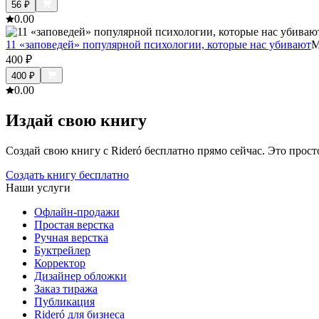
56
₽
0.0
0
11 «заповедей» популярной психологии, которые нас убивают
М
400
₽
400
₽
0.0
0
Издай свою книгу
Создай свою книгу с Rideró бесплатно прямо сейчас. Это просто,
Создать книгу бесплатно
Наши услуги
Офлайн-продажи
Простая верстка
Ручная верстка
Буктрейлер
Корректор
Дизайнер обложки
Заказ тиража
Публикация
Rideró для бизнеса