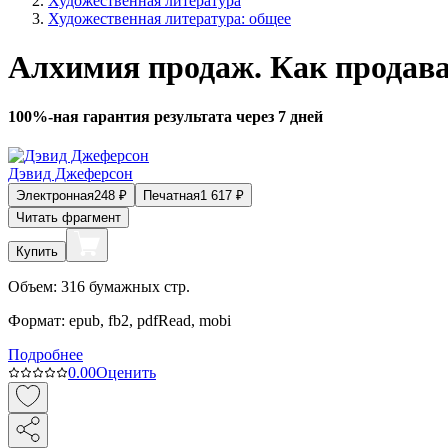
Художественная литература
Художественная литература: общее
Алхимия продаж. Как продава
100%-ная гарантия результата через 7 дней
Дэвид Джеферсон
Электронная
248
₽
Печатная
1 617
₽
Читать фрагмент
Купить
Объем:
316
бумажных стр.
Формат:
epub, fb2, pdfRead, mobi
Подробнее
0.0
0
Оценить