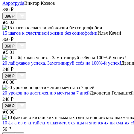
Аэротруба
Виктор Козлов
396
₽
396
₽
5.0
2
15 шагов к счастливой жизни без социофобии
Илья Качай
360
₽
360
₽
5.0
1
20 лайфхаков успеха. Замотивируй себя на 100%-й успех!
Дэвид
248
₽
248
₽
0.0
0
20 уроков по достижению мечты за 7 дней
Джонатан Гольдштей
248
₽
248
₽
0.0
0
10 фактов о китайских шахматах сянцы и японских шахматах с
56
₽