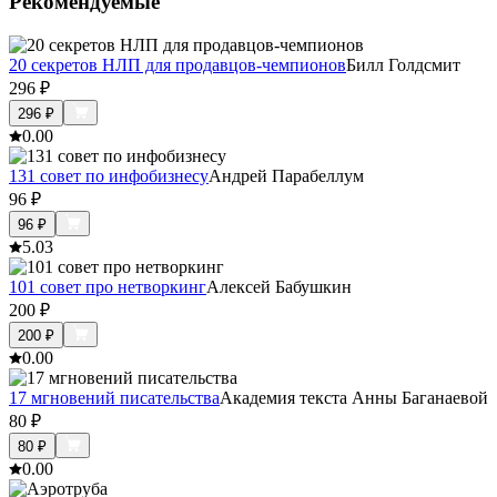
Рекомендуемые
20 секретов НЛП для продавцов-чемпионов
Билл Голдсмит
296
₽
296
₽
0.0
0
131 совет по инфобизнесу
Андрей Парабеллум
96
₽
96
₽
5.0
3
101 совет про нетворкинг
Алексей Бабушкин
200
₽
200
₽
0.0
0
17 мгновений писательства
Академия текста Анны Баганаевой
80
₽
80
₽
0.0
0