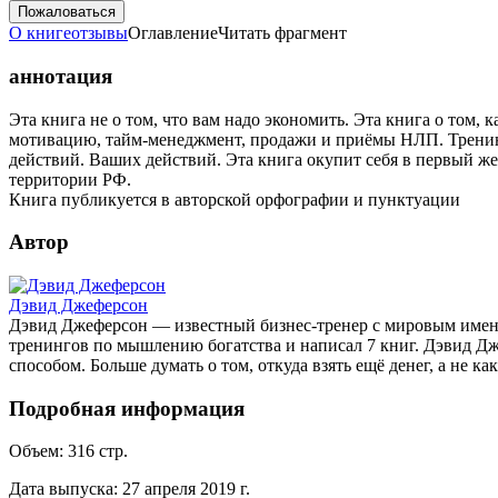
Пожаловаться
О книге
отзывы
Оглавление
Читать фрагмент
аннотация
Эта книга не о том, что вам надо экономить. Эта книга о том,
мотивацию, тайм-менеджмент, продажи и приёмы НЛП. Тренинг
действий. Ваших действий. Эта книга окупит себя в первый же 
территории РФ.
Книга публикуется в авторской орфографии и пунктуации
Автор
Дэвид Джеферсон
Дэвид Джеферсон — известный бизнес-тренер с мировым именем
тренингов по мышлению богатства и написал 7 книг. Дэвид Дже
способом. Больше думать о том, откуда взять ещё денег, а не как
Подробная информация
Объем:
316
стр.
Дата выпуска:
27 апреля 2019 г.