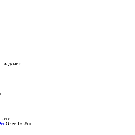
 Голдсмит
н
ёги
Олег Торбин