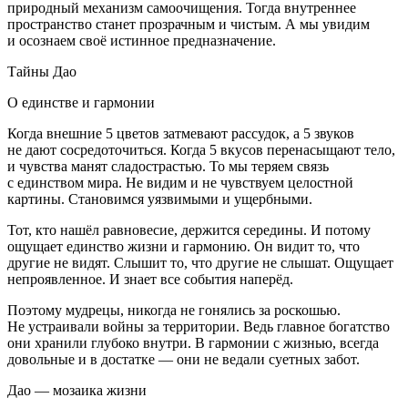
природный механизм самоочищения. Тогда внутреннее
пространство станет прозрачным и чистым. А мы увидим
и осознаем своё истинное предназначение.
Тайны Дао
О единстве и гармонии
Когда внешние 5 цветов затмевают рассудок, а 5 звуков
не дают сосредоточиться. Когда 5 вкусов перенасыщают тело,
и чувства манят сладострастью. То мы теряем связь
с единством мира. Не видим и не чувствуем целостной
картины. Становимся уязвимыми и ущербными.
Тот, кто нашёл равновесие, держится середины. И потому
ощущает единство жизни и гармонию. Он видит то, что
другие не видят. Слышит то, что другие не слышат. Ощущает
непроявленное. И знает все события наперёд.
Поэтому мудрецы, никогда не гонялись за роскошью.
Не устраивали войны за территории. Ведь главное богатство
они хранили глубоко внутри. В гармонии с жизнью, всегда
довольные и в достатке — они не ведали суетных забот.
Дао — мозаика жизни