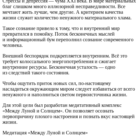
Стрессы и депрессия — чума XXI века. В мире материальных
благ слишком много иллюзорной несправедливости. Все
мечтают жить лучше, чем другие. А критерием качества
жизни служит количество ненужного материального хлама.
Такое сознание привело к тому, что и внутренний мир
превратился в помойку. Поток бесконечных мыслей
и информационный бум переполнил сознание современного
человека.
Внешний беспорядок подкрепляется внутренним. Всё это
требует колоссального энергопотребления и сжигает
внутренние ресурсы. Бесконечная усталость — одно
из следствий такого состояния.
Чтобы ощутить приток новых сил, по-настоящему
насладиться окружающим миром следует избавиться от всего
ненужного и наполниться светом первоисточника жизни.
Для этой цели был разработан медитативный комплекс
«Между Луной и Солнцем». Он позволяет осознать
первопричину плохого настроения и познать вкус настоящей
жизни.
Медитация «Между Луной и Солнцем»