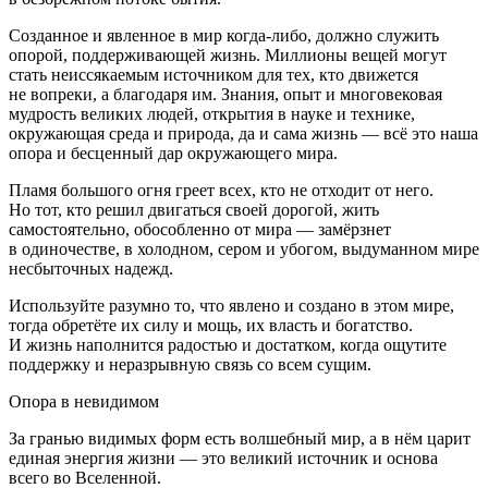
Созданное и явленное в мир когда-либо, должно служить
опорой, поддерживающей жизнь. Миллионы вещей могут
стать неиссякаемым источником для тех, кто движется
не вопреки, а благодаря им. Знания, опыт и многовековая
мудрость великих людей, открытия в науке и технике,
окружающая среда и природа, да и сама жизнь — всё это наша
опора и бесценный дар окружающего мира.
Пламя большого огня греет всех, кто не отходит от него.
Но тот, кто решил двигаться своей дорогой, жить
самостоятельно, обособленно от мира — замёрзнет
в одиночестве, в холодном, сером и убогом, выдуманном мире
несбыточных надежд.
Используйте разумно то, что явлено и создано в этом мире,
тогда обретёте их силу и мощь, их власть и богатство.
И жизнь наполнится радостью и достатком, когда ощутите
поддержку и неразрывную связь со всем сущим.
Опора в невидимом
За гранью видимых форм есть волшебный мир, а в нём царит
единая энергия жизни — это великий источник и основа
всего во Вселенной.