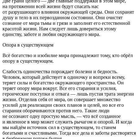
Две грани целого — две главные поддержки в этом мире,
на протяжении всей жизни будут спасать нас
от разрушающего влияния окружающей среды. Они сохранят
душу и тело в их первозданном состоянии. Они очистят
сознание от мира тьмы и грязи и заполнят его естественной
красотой жизни. Нам следует лишь довериться этому
единству, заботе и любви окружающего мира.
Опора в существующем
Всё богатство и изобилие мира принадлежит тому, кто обрёл
опору в существующем.
Слабость одиночества порождает болезни и бедность.
Человек, который действует в одиночку и вопреки всему,
теряет силы и богатство окружающего пространства. Он
теряет опору мира вокруг. Все его старания и усилия,
героические поступки и отвага — лишь пустая трата энергии
жизни. Отделив себя от мира, он совершает множество
усилий для реализации своих планов и целей, но все его
старания оборачиваются против него. Такие люди
не осознают одну простую мысль, — что всё созданное
и явленное в мир может служить рычагом и опорой. И когда
мы найдём источник сил в существующем, то станем
богатыми и счастливыми. Тогда все дела и заботы растворятся
в безбрежном потоке бытия.