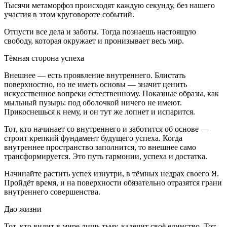
Тысячи метаморфоз происходят каждую секунду, без нашего
участия в этом круговороте событий.
Отпусти все дела и заботы. Тогда познаешь настоящую
свободу, которая окружает и пронизывает весь мир.
Тёмная сторона успеха
Внешнее — есть проявление внутреннего. Блистать
поверхностно, но не иметь основы — значит ценить
искусственное вопреки естественному. Показные образы, как
мыльный пузырь: под оболочкой ничего не имеют.
Прикоснешься к нему, и он тут же лопнет и испарится.
Тот, кто начинает со внутреннего и заботится об основе —
строит крепкий фундамент будущего успеха. Когда
внутреннее пространство заполнится, то внешнее само
трансформируется. Это путь гармонии, успеха и достатка.
Начинайте растить успех изнутри, в тёмных недрах своего Я.
Пройдёт время, и на поверхности обязательно отразятся грани
внутреннего совершенства.
Дао жизни
Тот, кто видит в мире лишь тьму, калечит своё единство. Тот,