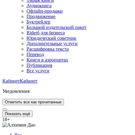
Тираж книги
Аудиокнига
Офлайн-продажи
Продвижение
Буктрейлер
Большой издательский пакет
Rideró для бизнеса
Юридический советник
Дополнительные услуги
Расшифровка текста
Перевод
Книги в аэропортах
Публикация
Все услуги
Кабинет
Кабинет
Уведомления
Отметить все как прочитанные
Показать ещё
18
+