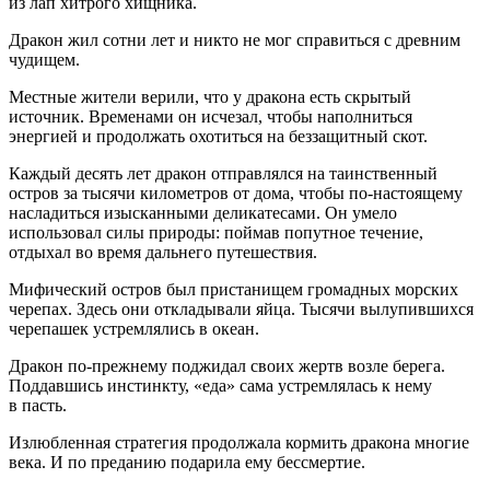
из лап хитрого хищника.
Дракон жил сотни лет и никто не мог справиться с древним
чудищем.
Местные жители верили, что у дракона есть скрытый
источник. Временами он исчезал, чтобы наполниться
энергией и продолжать охотиться на беззащитный скот.
Каждый десять лет дракон отправлялся на таинственный
остров за тысячи километров от дома, чтобы по-настоящему
насладиться изысканными деликатесами. Он умело
использовал силы природы: поймав попутное течение,
отдыхал во время дальнего путешествия.
Мифический остров был пристанищем громадных морских
черепах. Здесь они откладывали яйца. Тысячи вылупившихся
черепашек устремлялись в океан.
Дракон по-прежнему поджидал своих жертв возле берега.
Поддавшись инстинкту, «еда» сама устремлялась к нему
в пасть.
Излюбленная стратегия продолжала кормить дракона многие
века. И по преданию подарила ему бессмертие.