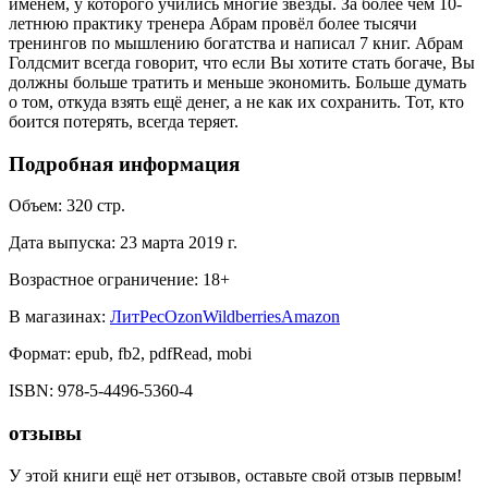
именем, у которого учились многие звёзды. За более чем 10-
летнюю практику тренера Абрам провёл более тысячи
тренингов по мышлению богатства и написал 7 книг. Абрам
Голдсмит всегда говорит, что если Вы хотите стать богаче, Вы
должны больше тратить и меньше экономить. Больше думать
о том, откуда взять ещё денег, а не как их сохранить. Тот, кто
боится потерять, всегда теряет.
Подробная информация
Объем:
320
стр.
Дата выпуска:
23 марта 2019 г.
Возрастное ограничение:
18
+
В магазинах:
ЛитРес
Ozon
Wildberries
Amazon
Формат:
epub, fb2, pdfRead, mobi
ISBN:
978-5-4496-5360-4
отзывы
У этой книги ещё нет отзывов, оставьте свой отзыв первым!