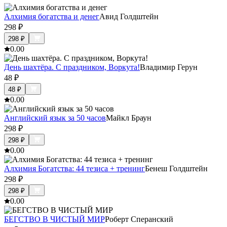
Алхимия богатства и денег
Авид Голдштейн
298
₽
298
₽
0.0
0
День шахтёра. С праздником, Воркута!
Владимир Герун
48
₽
48
₽
0.0
0
Английский язык за 50 часов
Майкл Браун
298
₽
298
₽
0.0
0
Алхимия Богатства: 44 тезиса + тренинг
Бенеш Голдштейн
298
₽
298
₽
0.0
0
БЕГСТВО В ЧИСТЫЙ МИР
Роберт Сперанский