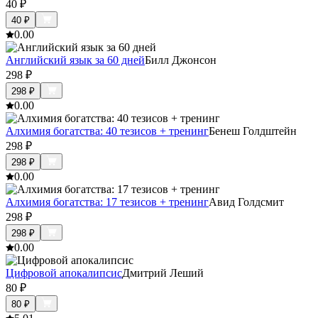
40
₽
40
₽
0.0
0
Английский язык за 60 дней
Билл Джонсон
298
₽
298
₽
0.0
0
Алхимия богатства: 40 тезисов + тренинг
Бенеш Голдштейн
298
₽
298
₽
0.0
0
Алхимия богатства: 17 тезисов + тренинг
Авид Голдсмит
298
₽
298
₽
0.0
0
Цифровой апокалипсис
Дмитрий Леший
80
₽
80
₽