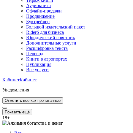
Тираж книги
Аудиокнига
Офлайн-продажи
Продвижение
Буктрейлер
Большой издательский пакет
Rideró для бизнеса
Юридический советник
Дополнительные услуги
Расшифровка текста
Перевод
Книги в аэропортах
Публикация
Все услуги
Кабинет
Кабинет
Уведомления
Отметить все как прочитанные
Показать ещё
18
+