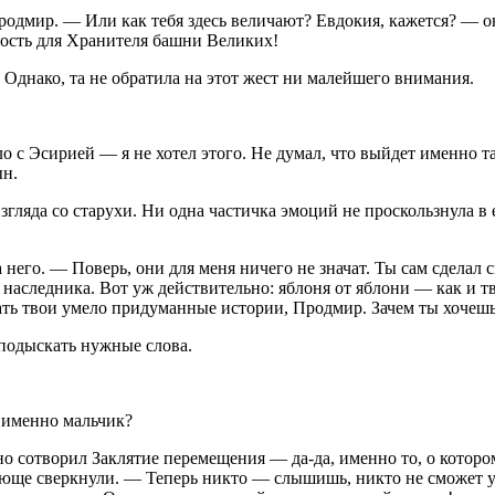
родмир. — Или как тебя здесь величают? Евдокия, кажется? — он
ость для Хранителя башни Великих!
днако, та не обратила на этот жест ни малейшего внимания.
о с Эсирией — я не хотел этого. Не думал, что выйдет именно так
ын.
згляда со старухи. Ни одна частичка эмоций не проскользнула в
его. — Поверь, они для меня ничего не значат. Ты сам сделал с
 наследника. Вот уж действительно: яблоня от яблони — как и тв
ать твои умело придуманные истории, Продмир. Зачем ты хочешь
подыскать нужные слова.
 именно мальчик?
сотворил Заклятие перемещения — да-да, именно то, о котором 
ще сверкнули. — Теперь никто — слышишь, никто не сможет упре