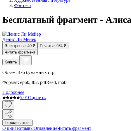
Художественная литература
Фэнтези
Бесплатный фрагмент - Алиса
Денис Ли Мейер
Электронная
40
₽
Печатная
984
₽
Читать фрагмент
Купить
Объем:
376
бумажных стр.
Формат:
epub, fb2, pdfRead, mobi
Подробнее
5.0
1
Оценить
Пожаловаться
О книге
отзывы
Оглавление
Читать фрагмент