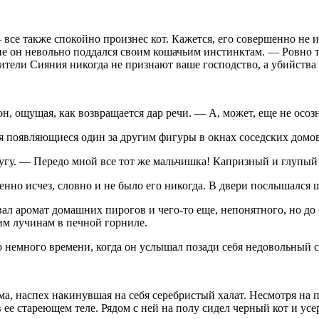
се также спокойно произнес кот. Кажется, его совершенно не ин
ие он невольно поддался своим кошачьим инстинктам. — Ровно т
ители Сияния никогда не признают ваше господство, а убийства
, ощущая, как возвращается дар речи. — А, может, еще не осозн
ая появляющиеся один за другим фигуры в окнах соседских домов
угу. — Передо мной все тот же мальчишка! Капризный и глупый
енно исчез, словно и не было его никогда. В двери послышался щ
вал аромат домашних пирогов и чего-то еще, непонятного, но до
м лучинам в печной горниле.
о немного времени, когда он услышал позади себя недовольный 
а, наспех накинувшая на себя серебристый халат. Несмотря на 
ее стареющем теле. Рядом с ней на полу сидел черный кот и усе