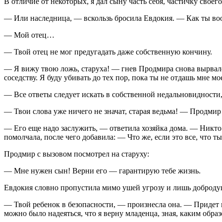
В отличие от некоторых, я дал сыну часть себя, частичку сво
— Или наследница, — вскользь бросила Евдокия. — Как ты вооб
— Мой отец…
— Твой отец не мог предугадать даже собственную кончину.
— Я вижу твою ложь, старуха! — гнев Продмира снова вырвался
соседству. Я буду убивать до тех пор, пока ты не отдашь мне м
— Все ответы следует искать в собственной недальновидности,
— Твои слова уже ничего не значат, старая ведьма! — Продми
— Его еще надо заслужить, — ответила хозяйка дома. — Никто
помолчала, после чего добавила: — Что же, если это все, что ты
Продмир с вызовом посмотрел на старуху:
— Мне нужен сын! Верни его — гарантирую тебе жизнь.
Евдокия словно пропустила мимо ушей угрозу и лишь добродушн
— Твой ребенок в безопасности, — произнесла она. — Придет вр
можно было надеяться, что я верну младенца, зная, каким обра