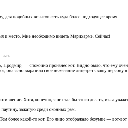
, для подобных визитов есть куда более подходящее время.
емя и место. Мне необходимо видеть Марихармэ. Сейчас!
 глаз.
ь, Продмир, — спокойно произнес кот. Видно было, что ему оче
тся, она ясно выразила свое нежелание лицезреть вашу персону в
отивление. Хотя, конечно, я не стал бы этого делать, из-за уваж
 паутину, зажатую среди оконных рам.
ем более какой-то кот. Его лицо отображало безумие — вот-вот 