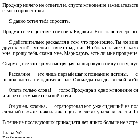
Продмир ничего не ответил и, спустя мгновение замешательств
самого прошептали:
— Я давно хотел тебя спросить.
Продмир все еще стоял спиной к Евдокии. Его голос теперь б
— Я действительно раскаялся в том, что произошло. Ты же види
других, чтобы утешить свое страдание. Но боль сильнее. С каж
мне, прошу тебя, скажи мне, Марихармэ, есть ли мне прощение
Старуха, все это время смотрящая на широкую спину гостя, пу
— Раскаяние — это лишь первый шаг к познанию истины, — си
не подвластна ни одному из нас. Однажды ты сделал свой выб
— Опять только слова! — голос Продмира в одно мгновение сно
и исчез в сумраке сельской ночи.
— Он ушел, хозяйка, — отрапортовал кот, уже сидевший на под
сильный грохот: пожилая женщина в слезах упала на колени. Е
В течение последующих тринадцати лет никто больше не встр
Глава №2