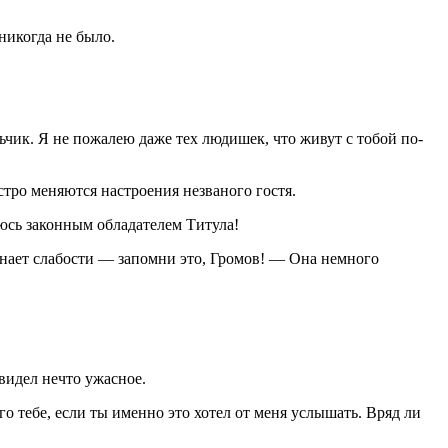
никогда не было.
ьчик. Я не пожалею даже тех людишек, что живут с тобой по-
тро меняются настроения незваного гостя.
яюсь законным обладателем Титула!
знает слабости — запомни это, Громов! — Она немного
видел нечто ужасное.
го тебе, если ты именно это хотел от меня услышать. Вряд ли