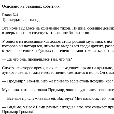
Основано на реальных событиях
Глава №1
Тринадцать лет назад
Эта ночь выдалась на удивление тихой. Низкие, осевшие домик
в дверь грозился спугнуть это сонное блаженство.
У одного из покосившихся домов стоял рослый мужчина, с ног 
которого он находился, ничем не выделялся среди других, ра
отчего в соседних избушках постепенно стали зажигаться огни.
— Да что она, провалилась там, что ли?
Спустя некоторое время, в окне, выходящем прямо на крыльцо,
лунного света, а глаза неестественно светились в ночи. Он с 
— Продмир? Так-так. Что же привело вас в столь поздний час?
Мужчина, которого звали Продмир, явно не удивился говорящ
— Все еще прислуживаешь ей, Василус? Мне казалось, тебя ник
— Видимо, у нас с Вами разные взгляды на то, что означает п
Продмир Громов?