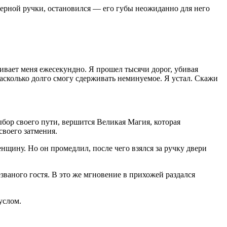
дверной ручки, остановился — его губы неожиданно для него
бивает меня ежесекундно. Я прошел тысячи дорог, убивая
насколько долго смогу сдерживать неминуемое. Я устал. Скажи
ор своего пути, вершится Великая Магия, которая
своего затмения.
щину. Но он промедлил, после чего взялся за ручку двери
званого гостя. В это же мгновение в прихожей раздался
услом.