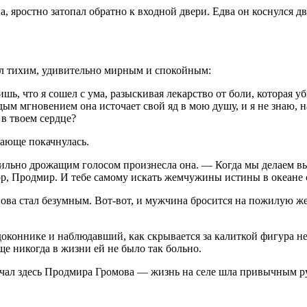
а, яростно затопал обратно к входной двери. Едва он коснулся 
ыл тихим, удивительно мирным и спокойным:
шь, что я сошел с ума, разыскивая лекарство от боли, которая у
дым мгновением она источает свой яд в мою душу, и я не знаю, 
 в твоем сердце?
гающе покачнулась.
льно дрожащим голосом произнесла она. — Когда мы делаем выб
ор, Продмир. И тебе самому искать жемчужины истины в океане 
ва стал безумным. Вот-вот, и мужчина бросится на пожилую жен
оконнике и наблюдавший, как скрывается за калиткой фигура не
ще никогда в жизни ей не было так больно.
ечал здесь Продмира Громова — жизнь на селе шла привычным р