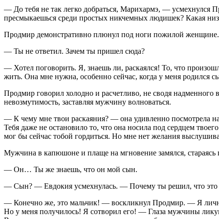
— До тебя не так легко добраться, Марихармэ, — усмехнулся П
пресмыкаешься среди простых никчемных людишек? Какая низ
Продмир демонстративно плюнул под ноги пожилой женщине. О
— Ты не ответил. Зачем ты пришел сюда?
— Хотел поговорить. Я, знаешь ли, раскаялся! То, что произошл
жить. Она мне нужна, особенно сейчас, когда у меня родился с
Продмир говорил холодно и расчетливо, не сводя надменного в
невозмутимость, заставляя мужчину волноваться.
— К чему мне твои раскаяния? — она удивленно посмотрела на н
Тебя даже не остановило то, что она носила под сердцем твоего
мог бы сейчас тобой гордиться. Но мне нет желания выслушив
Мужчина в капюшоне и плаще на мгновение замялся, стараясь 
— Он… Ты же знаешь, что он мой сын.
— Сын? — Евдокия усмехнулась. — Почему ты решил, что это
— Конечно же, это мальчик! — воскликнул Продмир. — Я лично 
Но у меня получилось! Я сотворил его! — Глаза мужчины ликую