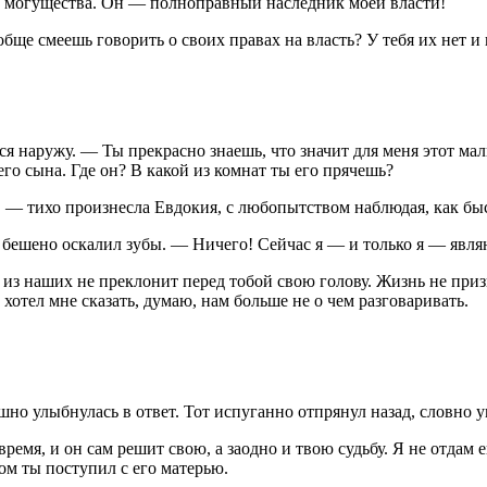
его могущества. Он — полноправный наследник моей власти!
ще смеешь говорить о своих правах на власть? У тебя их нет и 
 наружу. — Ты прекрасно знаешь, что значит для меня этот мал
оего сына. Где он? В какой из комнат ты его прячешь?
 — тихо произнесла Евдокия, с любопытством наблюдая, как быс
р бешено оскалил зубы. — Ничего! Сейчас я — и только я — явл
 из наших не преклонит перед тобой свою голову. Жизнь не при
 хотел мне сказать, думаю, нам больше не о чем разговаривать.
о улыбнулась в ответ. Тот испуганно отпрянул назад, словно у
емя, и он сам решит свою, а заодно и твою судьбу. Я не отдам е
зом ты поступил с его матерью.