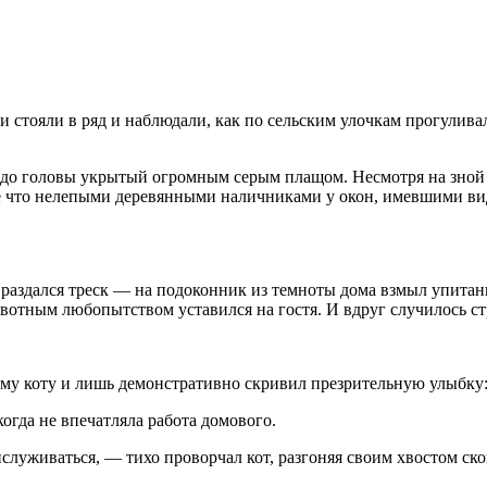
и стояли в ряд и наблюдали, как по сельским улочкам прогулив
до головы укрытый огромным серым плащом. Несмотря на зной и 
зве что нелепыми деревянными наличниками у окон, имевшими в
 раздался треск — на подоконник из темноты дома взмыл упитан
животным любопытством уставился на гостя. И вдруг случилось ст
ему коту и лишь демонстративно скривил презрительную улыбку
огда не впечатляла работа домового.
рислуживаться, — тихо проворчал кот, разгоняя своим хвостом с