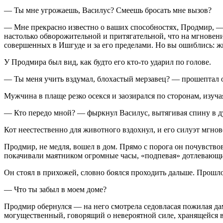
— Ты мне угрожаешь, Василус? Смеешь бросать мне вызов?
— Мне прекрасно известно о ваших способностях, Продмир, — в
настолько обворожительной и притягательной, что на мгновен
совершенных в Ишгуде и за его пределами. Но вы ошиблись: ж
У Продмира был вид, как будто его кто-то ударил по голове.
— Ты меня учить вздумал, блохастый мерзавец? — прошептал он
Мужчина в плаще резко осекся и заозирался по сторонам, изуч
— Кто передо мной? — фыркнул Василус, вытягивая спину в д
Кот неестественно для животного вздохнул, и его силуэт мгнов
Продмир, не медля, вошел в дом. Прямо с порога он почувство
покачивали маятником огромные часы, «подпевая» дотлевающи
Он стоял в прихожей, словно боялся проходить дальше. Прошл
— Что ты забыл в моем доме?
Продмир обернулся — на него смотрела седовласая пожилая дам
могущественный, говорящий о невероятной силе, хранящейся в 