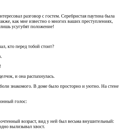
тересовал разговор с гостем. Серебристая паутина была
акже, как мне известно о многих ваших преступлениях,
 лишь усугубят положение!
ал, кто перед тобой стоит?
.
!
елчок, и она распахнулась.
 боли знакомого. В доме было просторно и уютно. На стене
сонный голос:
почтенный возраст, вид у ней был весьма внушительный:
рдно вылизывал хвост.