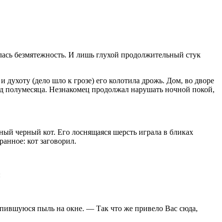
алась безмятежность. И лишь глухой продолжительный стук
духоту (дело шло к грозе) его колотила дрожь. Дом, во дворе
ид полумесяца. Незнакомец продолжал нарушать ночной покой,
ный черный кот. Его лоснящаяся шерсть играла в бликах
ранное: кот заговорил.
:
копившуюся пыль на окне. — Так что же привело Вас сюда,