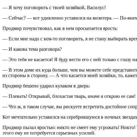
— Я хочу поговорить с твоей хозяйкой, Василус!
— Сейчас? — кот удивленно уставился на визитера. — По-моему
Продмир почувствовал, как в нем просыпается ярость:
— Если мне надо с кем-то поговорить, я не стану выбирать вр
— И какова тема разговора?
— Это тебя не касается! Я буду вести его с ней только с глазу на
— В этом доме их куда больше, чем вы можете себе представит
из стороны в сторону. — А что касается моей хозяйки, то, каже
Продмир бешено ударил кулаком в дверь:
— Плевать! Открывай, блохастая тварь, иначе я открою ее сам!
— Что ж, в таком случае, вы рискуете встретить достойное сопр
Кот мечтательно уставился на серебрившуюся в ночных звездах
Продмир пылал яростью: никто не смеет ему угрожать! Никто! Т
этого ему не потребуется серьезных усилий.