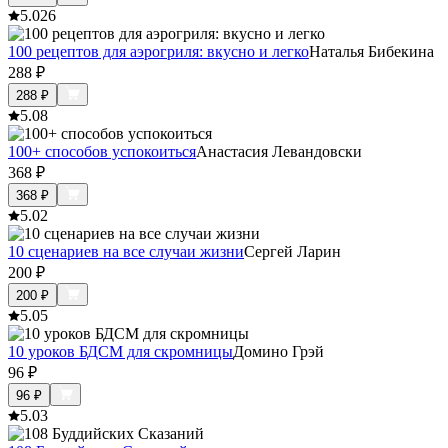
5.0
26
100 рецептов для аэрогриля: вкусно и легко
Наталья Бибекина
288
₽
288
₽
5.0
8
100+ способов успокоиться
Анастасия Левандовски
368
₽
368
₽
5.0
2
10 сценариев на все случаи жизни
Сергей Ларин
200
₽
200
₽
5.0
5
10 уроков БДСМ для скромницы
Домино Грэй
96
₽
96
₽
5.0
3