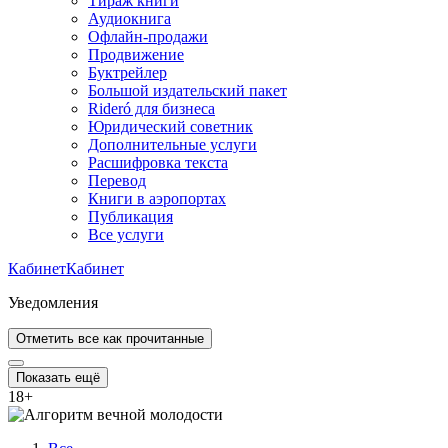
Тираж книги
Аудиокнига
Офлайн-продажи
Продвижение
Буктрейлер
Большой издательский пакет
Rideró для бизнеса
Юридический советник
Дополнительные услуги
Расшифровка текста
Перевод
Книги в аэропортах
Публикация
Все услуги
Кабинет
Кабинет
Уведомления
Отметить все как прочитанные
Показать ещё
18
+