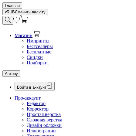
Главная
RUB
Сменить валюту
Магазин
Импринты
Бестселлеры
Бесплатные
Скидки
Подборки
Автору
Войти в аккаунт
Про-аккаунт
Редактор
Корректор
Простая верстка
Сложная верстка
Дизайн обложки
Иллюстрации