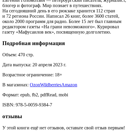
Евгений Голомолзин — петербургский писатель, журналист,
блогер и фотограф. Мир познает в путешествиях.
На сегодняшний день в его рюкзаке хранится 112 стран
и 72 региона России. Написал 26 книг, более 3600 статей,
около 2000 программ для радио. Более 15 лет был главным
редактором газеты «На грани невозможного». Курировал
газету «Мафусаилов век», посвященную долголетию.
Подробная информация
Объем:
470
стр.
Дата выпуска:
20 апреля 2023 г.
Возрастное ограничение:
18
+
В магазинах:
Ozon
Wildberries
Amazon
Формат:
epub, fb2, pdfRead, mobi
ISBN:
978-5-0059-9384-7
отзывы
У этой книги ещё нет отзывов, оставьте свой отзыв первым!