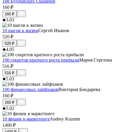
108 Буддийских Сказаний
160
₽
160
₽
3.0
3
10 шагов к жизни
Сергей Иванов
520
₽
520
₽
4.0
5
100 секретов кратного роста прибыли
Мария Сергеева
516
₽
516
₽
5.0
3
100 финансовых лайфхаков
Виктория Бондарева
160
₽
160
₽
5.0
2
10 фишек в маркетинге
Andrey Kuzmin
1400
₽
1400
₽