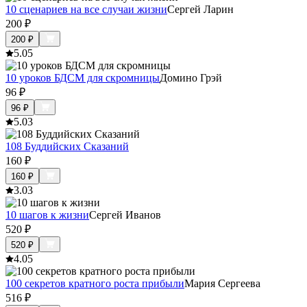
10 сценариев на все случаи жизни
Сергей Ларин
200
₽
200
₽
5.0
5
10 уроков БДСМ для скромницы
Домино Грэй
96
₽
96
₽
5.0
3
108 Буддийских Сказаний
160
₽
160
₽
3.0
3
10 шагов к жизни
Сергей Иванов
520
₽
520
₽
4.0
5
100 секретов кратного роста прибыли
Мария Сергеева
516
₽