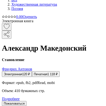
Все
Художественная литература
Поэзия
0.0
0
Оценить
Электронная книга
Александр Македонский
Становление
Фридрих Антонов
Электронная
120
₽
Печатная
1 118
₽
Формат:
epub, fb2, pdfRead, mobi
Объем:
410
бумажных стр.
Подробнее
Пожаловаться