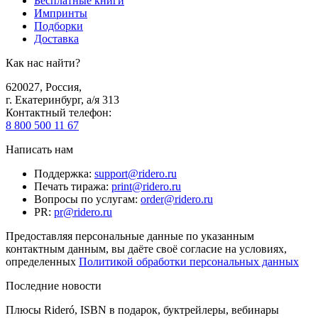
Бесплатные книги
Импринты
Подборки
Доставка
Как нас найти?
620027
,
Россия
,
г. Екатеринбург, а/я 313
Контактный телефон
:
8 800 500 11 67
Написать нам
Поддержка
:
support@ridero.ru
Печать тиража
:
print@ridero.ru
Вопросы по услугам
:
order@ridero.ru
PR
:
pr@ridero.ru
Предоставляя персональные данные по указанным
контактным данным, вы даёте своё согласие на условиях,
определенных
Политикой обработки персональных данных
Последние новости
Плюсы Rideró, ISBN в подарок, буктрейлеры, вебинары