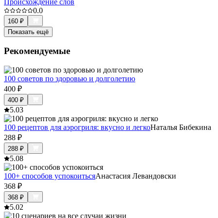
Происхождение слов
0.0
160
₽
Показать ещё
Рекомендуемые
100 советов по здоровью и долголетию
400
₽
400
₽
5.0
3
100 рецептов для аэрогриля: вкусно и легко
Наталья Бибекина
288
₽
288
₽
5.0
8
100+ способов успокоиться
Анастасия Левандовски
368
₽
368
₽
5.0
2