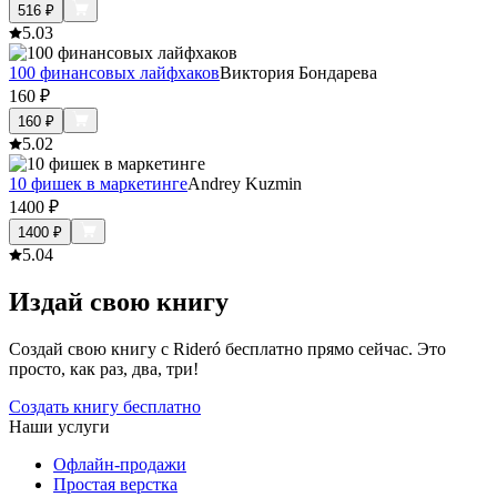
516
₽
5.0
3
100 финансовых лайфхаков
Виктория Бондарева
160
₽
160
₽
5.0
2
10 фишек в маркетинге
Andrey Kuzmin
1400
₽
1400
₽
5.0
4
Издай свою книгу
Создай свою книгу с Rideró бесплатно прямо сейчас. Это
просто, как раз, два, три!
Создать книгу бесплатно
Наши услуги
Офлайн-продажи
Простая верстка