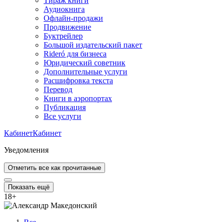
Тираж книги
Аудиокнига
Офлайн-продажи
Продвижение
Буктрейлер
Большой издательский пакет
Rideró для бизнеса
Юридический советник
Дополнительные услуги
Расшифровка текста
Перевод
Книги в аэропортах
Публикация
Все услуги
Кабинет
Кабинет
Уведомления
Отметить все как прочитанные
Показать ещё
18
+