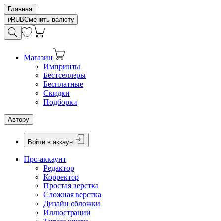
Главная
RUB
Сменить валюту
Магазин
Импринты
Бестселлеры
Бесплатные
Скидки
Подборки
Автору
Войти в аккаунт
Про-аккаунт
Редактор
Корректор
Простая верстка
Сложная верстка
Дизайн обложки
Иллюстрации