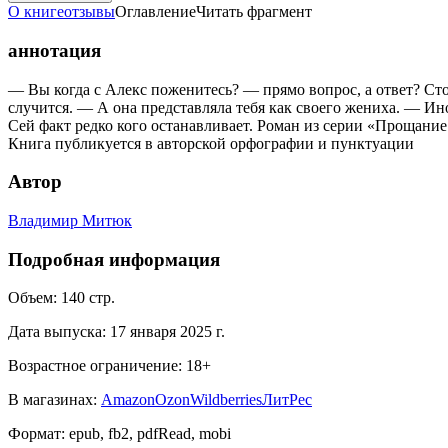
О книге
отзывы
Оглавление
Читать фрагмент
аннотация
— Вы когда с Алекс поженитесь? — прямо вопрос, а ответ? Сто
случится. — А она представляла тебя как своего жениха. — Ин
Сей факт редко кого останавливает. Роман из серии «Прощани
Книга публикуется в авторской орфографии и пунктуации
Автор
Владимир Митюк
Подробная информация
Объем:
140
стр.
Дата выпуска:
17 января 2025 г.
Возрастное ограничение:
18
+
В магазинах:
Amazon
Ozon
Wildberries
ЛитРес
Формат:
epub, fb2, pdfRead, mobi