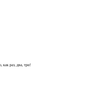
 как раз, два, три!