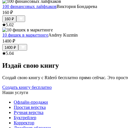
100 финансовых лайфхаков
Виктория Бондарева
160
₽
160
₽
5.0
2
10 фишек в маркетинге
Andrey Kuzmin
1400
₽
1400
₽
5.0
4
Издай свою книгу
Создай свою книгу с Rideró бесплатно прямо сейчас. Это просто,
Создать книгу бесплатно
Наши услуги
Офлайн-продажи
Простая верстка
Ручная верстка
Буктрейлер
Корректор
Дизайнер обложки