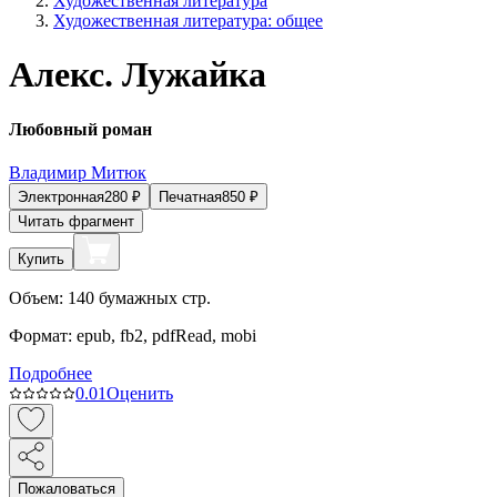
Художественная литература
Художественная литература: общее
Алекс. Лужайка
Любовный роман
Владимир Митюк
Электронная
280
₽
Печатная
850
₽
Читать фрагмент
Купить
Объем:
140
бумажных стр.
Формат:
epub, fb2, pdfRead, mobi
Подробнее
0.0
1
Оценить
Пожаловаться