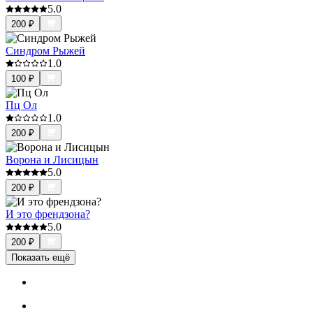
5.0
200
₽
Синдром Рыжей
1.0
100
₽
Пц Ол
1.0
200
₽
Ворона и Лисицын
5.0
200
₽
И это френдзона?
5.0
200
₽
Показать ещё