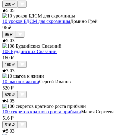
200
₽
5.0
5
10 уроков БДСМ для скромницы
Домино Грэй
96
₽
96
₽
5.0
3
108 Буддийских Сказаний
160
₽
160
₽
3.0
3
10 шагов к жизни
Сергей Иванов
520
₽
520
₽
4.0
5
100 секретов кратного роста прибыли
Мария Сергеева
516
₽
516
₽
5.0
3