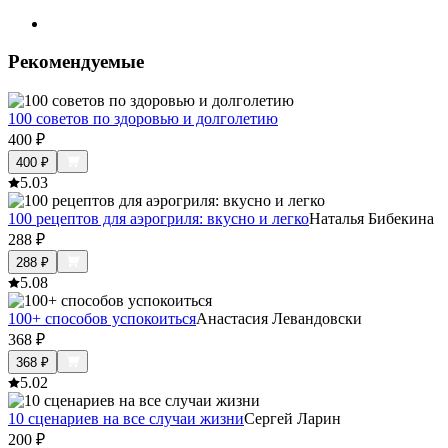
Рекомендуемые
100 советов по здоровью и долголетию
400
₽
400
₽
5.0
3
100 рецептов для аэрогриля: вкусно и легко
Наталья Бибекина
288
₽
288
₽
5.0
8
100+ способов успокоиться
Анастасия Левандовски
368
₽
368
₽
5.0
2
10 сценариев на все случаи жизни
Сергей Ларин
200
₽