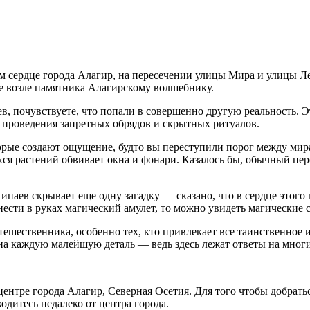
 сердце города Алагир, на пересечении улицы Мира и улицы Лен
е возле памятника Алагирскому волшебнику.
, почувствуете, что попали в совершенно другую реальность. Э
я проведения запретных обрядов и скрытных ритуалов.
орые создают ощущение, будто вы переступили порог между мир
ся растений обвивает окна и фонари. Казалось бы, обычный пер
аев скрывает еще одну загадку — сказано, что в сердце этого 
нести в руках магический амулет, то можно увидеть магические
шественника, особенно тех, кто привлекает все таинственное и
а каждую малейшую деталь — ведь здесь лежат ответы на многие
ентре города Алагир, Северная Осетия. Для того чтобы добрать
дитесь недалеко от центра города.