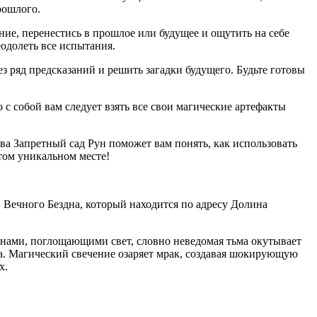
рошлого.
ие, перенестись в прошлое или будущее и ощутить на себе
еодолеть все испытания.
ез ряд предсказаний и решить загадки будущего. Будьте готовы
с собой вам следует взять все свои магические артефакты
ва Запретный сад Рун поможет вам понять, как использовать
том уникальном месте!
в Вечного Бездна, который находится по адресу Долина
енами, поглощающими свет, словно неведомая тьма окутывает
а. Магический свечение озаряет мрак, создавая шокирующую
х.