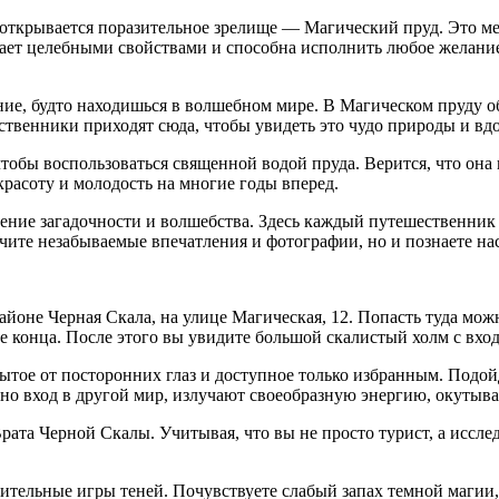
ткрывается поразительное зрелище — Магический пруд. Это мес
дает целебными свойствами и способна исполнить любое желани
ие, будто находишься в волшебном мире. В Магическом пруду об
ственники приходят сюда, чтобы увидеть это чудо природы и вд
чтобы воспользоваться священной водой пруда. Верится, что он
красоту и молодость на многие годы вперед.
ние загадочности и волшебства. Здесь каждый путешественник 
учите незабываемые впечатления и фотографии, но и познаете н
айоне Черная Скала, на улице Магическая, 12. Попасть туда мож
е конца. После этого вы увидите большой скалистый холм с вход
ытое от посторонних глаз и доступное только избранным. Подой
но вход в другой мир, излучают своеобразную энергию, окутыв
рата Черной Скалы. Учитывая, что вы не просто турист, а иссл
дивительные игры теней. Почувствуете слабый запах темной маг