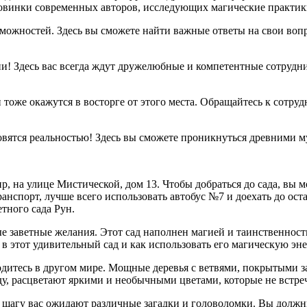
 новинки современных авторов, исследующих магические практик
можностей. Здесь вы сможете найти важные ответы на свои вопр
и! Здесь вас всегда ждут дружелюбные и компетентные сотрудни
и тоже окажутся в восторге от этого места. Обращайтесь к сотр
новятся реальностью! Здесь вы сможете проникнуться древними 
ир, на улице Мистической, дом 13. Чтобы добраться до сада, вы
нспорт, лучше всего использовать автобус №7 и доехать до ост
тного сада Рун.
е заветные желания. Этот сад наполнен магией и таинственност
 в этот удивительный сад и как использовать его магическую эн
аходитесь в другом мире. Мощные деревья с ветвями, покрытыми
у, расцветают яркими и необычными цветами, которые не встреч
м шагу вас ожидают различные загадки и головоломки. Вы долж