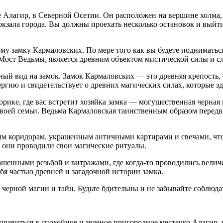
 Алагир, в Северной Осетии. Он расположен на вершине холма, 
окзала города. Вы должны проехать несколько остановок и выйти
му замку Кармаловских. По мере того как вы будете подниматься 
 Мост Ведьмы, является древним объектом мистической силы и 
епный вид на замок. Замок Кармаловских — это древняя крепос
гию и свидетельствует о древних магических силах, которые зде
орике, где вас встретит хозяйка замка — могущественная черная
своей семьи. Ведьма Кармаловская таинственным образом передви
м коридорам, украшенным античными картирами и свечами, что 
е они проводили свои магические ритуалы.
ашенными резьбой и витражами, где когда-то проводились вели
ебя частью древней и загадочной истории замка.
м черной магии и тайн. Будьте бдительны и не забывайте соблюд
авиться в спокойное и зеленое пригородное местечко Алагир, к