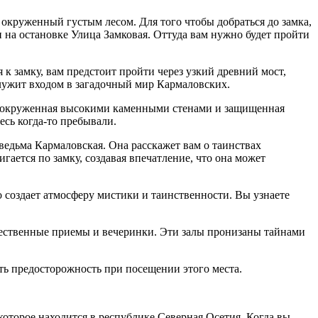
окруженный густым лесом. Для того чтобы добраться до замка,
 на остановке Улица Замковая. Оттуда вам нужно будет пройти
к замку, вам предстоит пройти через узкий древний мост,
служит входом в загадочный мир Кармаловских.
ть, окруженная высокими каменными стенами и защищенная
сь когда-то пребывали.
 ведьма Кармаловская. Она расскажет вам о таинствах
гается по замку, создавая впечатление, что она может
создает атмосферу мистики и таинственности. Вы узнаете
чественные приемы и вечеринки. Эти залы пронизаны тайнами
ать предосторожность при посещении этого места.
оторое находится в республике Северная Осетия. Когда вы