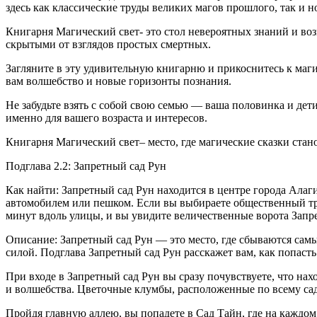
здесь как классические труды великих магов прошлого, так и
Книгарня Магический свет- это стол невероятных знаний и воз
скрытыми от взглядов простых смертных.
Загляните в эту удивительную книгарню и прикоснитесь к маги
вам волшебство и новые горизонты познания.
Не забудьте взять с собой свою семью — ваша половинка и дет
именно для вашего возраста и интересов.
Книгарня Магический свет– место, где магические сказки ста
Подглава 2.2: Запретный сад Рун
Как найти: Запретный сад Рун находится в центре города Алаг
автомобилем или пешком. Если вы выбираете общественный тра
минут вдоль улицы, и вы увидите величественные ворота Запре
Описание: Запретный сад Рун — это место, где сбываются самы
силой. Подглава Запретный сад Рун расскажет вам, как попасть
При входе в Запретный сад Рун вы сразу почувствуете, что н
и волшебства. Цветочные клумбы, расположенные по всему сад
Пройдя главную аллею, вы попадете в Сад Тайн, где на каждо