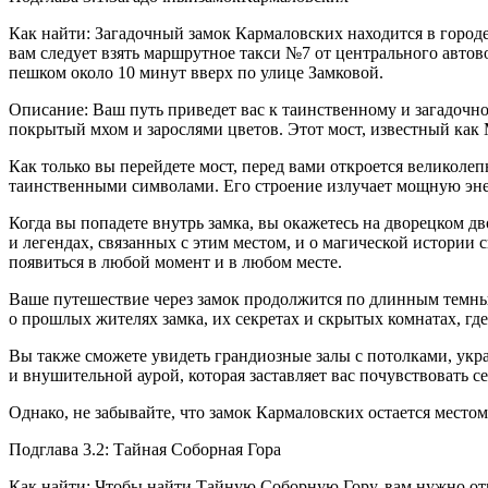
Как найти: Загадочный замок Кармаловских находится в городе
вам следует взять маршрутное такси №7 от центрального автов
пешком около 10 минут вверх по улице Замковой.
Описание: Ваш путь приведет вас к таинственному и загадочно
покрытый мхом и зарослями цветов. Этот мост, известный как
Как только вы перейдете мост, перед вами откроется великол
таинственными символами. Его строение излучает мощную энер
Когда вы попадете внутрь замка, вы окажетесь на дворецком дв
и легендах, связанных с этим местом, и о магической истории 
появиться в любой момент и в любом месте.
Ваше путешествие через замок продолжится по длинным темны
о прошлых жителях замка, их секретах и скрытых комнатах, гд
Вы также сможете увидеть грандиозные залы с потолками, укр
и внушительной аурой, которая заставляет вас почувствовать с
Однако, не забывайте, что замок Кармаловских остается место
Подглава 3.2: Тайная Соборная Гора
Как найти: Чтобы найти Тайную Соборную Гору, вам нужно отпр