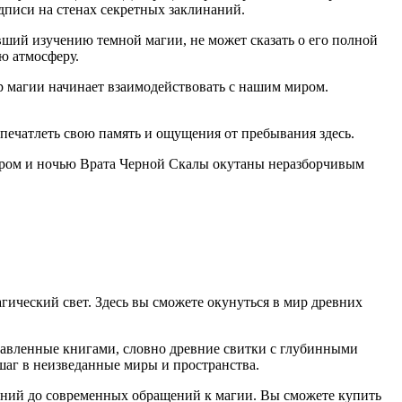
дписи на стенах секретных заклинаний.
ивший изучению темной магии, не может сказать о его полной
ю атмосферу.
ир магии начинает взаимодействовать с нашим миром.
апечатлеть свою память и ощущения от пребывания здесь.
ечером и ночью Врата Черной Скалы окутаны неразборчивым
ический свет. Здесь вы сможете окунуться в мир древних
ставленные книгами, словно древние свитки с глубинными
шаг в неизведанные миры и пространства.
аний до современных обращений к магии. Вы сможете купить