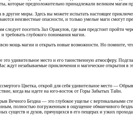
факты, которые предположительно принадлежали великим магам п
 в другие миры. Здесь вы можете испытать настоящее приключен
ваются неизвестные опасности, и только умелые маги смогут пр
м следует посетить Зал Оракулов, где вам предстоит пройти чер
 и требовать глубокого понимания магии.
 всю мощь магии и открыть новые возможности. Но помните, что 
 это удивительное место и его таинственную атмосферу. Подгла
Вас ждут незабываемые приключения и магические открытия в э
Бессмертого Цветка, открой для себя удивительное место — Обры
твие, когда вы идете на юго-восток от Горы Забытых Тайн.
рыв Вечного Бездна — это глубокое ущелье с вертикальными ст
ся иным, полностью погруженным в ощущение обманчивого бездн
ных существ и духов, прячущихся в его пещерах и узких прохода