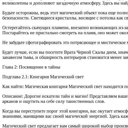
великолепны и дополняют загадочную атмосферу. Здесь вы найд
Будьте осторожны, ведь этот магический объект пока еще полн
безопасности. Светящиеся кристаллы, висящие с потолка как 
Остерегайтесь скачущих пламени, внезапно возникающих из-за
Постарайтесь не пристально смотреть на пламя, оно может окол
Не забудьте сфотографировать это потрясающее и мистическое 
Будет лучше, если вы посетите Врата Черной Скалы днем, ина
занавесом тьмы, и об
ширн
ость интерьеров становится менее за
Глава 2: Посвящение в тайны
Подглава 2.1: Книгарня Магический свет
Как найти: Магическая книгарня Магический свет находится по
Описание: Дорогие искатели тайн и магии! Представляем ваш
арканов и ощутить на себе силу таинственных слов.
Когда вы переступите порог этой книгарни, вас окутает атмо
знаниями, манящими вас своей магической энергией. Здесь к
Магический свет предлагает вам самый широкий выбор произв