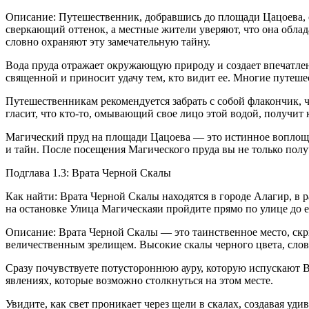
Описание: Путешественник, добравшись до площади Цацоева, о
сверкающий оттенок, а местные жители уверяют, что она обла
словно охраняют эту замечательную тайну.
Вода пруда отражает окружающую природу и создает впечатлен
священной и приносит удачу тем, кто видит ее. Многие путеше
Путешественникам рекомендуется забрать с собой флакончик, 
гласит, что кто-то, омывающий свое лицо этой водой, получит 
Магический пруд на площади Цацоева — это истинное воплоще
и тайн. После посещения Магического пруда вы не только пол
Подглава 1.3: Врата Черной Скалы
Как найти: Врата Черной Скалы находятся в городе Алагир, в р
на остановке Улица Магическаяи пройдите прямо по улице до е
Описание: Врата Черной Скалы — это таинственное место, скр
величественным зрелищем. Высокие скалы черного цвета, слов
Сразу почувствуете потустороннюю ауру, которую испускают В
явлениях, которые возможно столкнуться на этом месте.
Увидите, как свет проникает через щели в скалах, создавая у