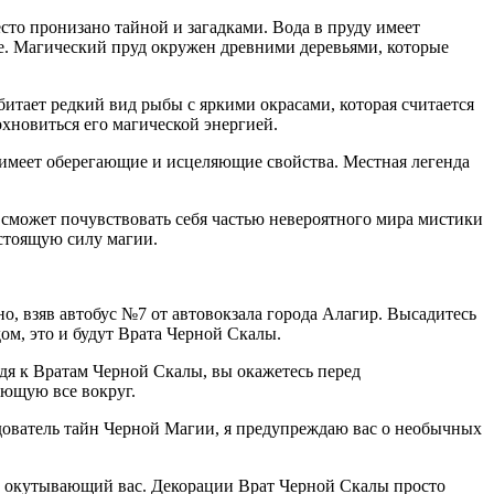
то пронизано тайной и загадками. Вода в пруду имеет
е. Магический пруд окружен древними деревьями, которые
итает редкий вид рыбы с яркими окрасами, которая считается
охновиться его магической энергией.
а имеет оберегающие и исцеляющие свойства. Местная легенда
сможет почувствовать себя частью невероятного мира мистики
астоящую силу магии.
но, взяв автобус №7 от автовокзала города Алагир. Высадитесь
ом, это и будут Врата Черной Скалы.
дя к Вратам Черной Скалы, вы окажетесь перед
ающую все вокруг.
едователь тайн Черной Магии, я предупреждаю вас о необычных
ии, окутывающий вас. Декорации Врат Черной Скалы просто