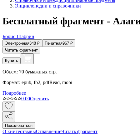
Справочные и междисциплинарные предметы
Энциклопедии и справочники
Бесплатный фрагмент - Алаги
Борис Шабрин
Электронная
348
₽
Печатная
967
₽
Читать фрагмент
Купить
Объем:
70
бумажных стр.
Формат:
epub, fb2, pdfRead, mobi
Подробнее
0.0
0
Оценить
Пожаловаться
О книге
отзывы
Оглавление
Читать фрагмент