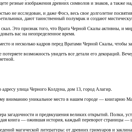
ете резные изображения древних символов и знаков, а также на
остью не исследован, и даже Фосэ, весь свое долголетие посвят
светильники, дают таинственный полумрак и создают мистическу
 скал. Это признак того, что Врата Черной Скалы активны, и м
довать вас на неопределенное время.
место и несколько кадров перед Вратами Черной Скалы, чтобы з
че потеряете возможность увидеть все детали его декораций. В
метной.
 адресу улица Черного Колдуна, дом 13, город Алагир.
ему вниманию уникальное место в нашем городе — книгарню Маг
сфера загадочности и предвкушения великих открытий. Полки, у
аждая книга — ожившая история, каждый переворот страницы — 
едений магической литературы: от древних гримуаров и заклин