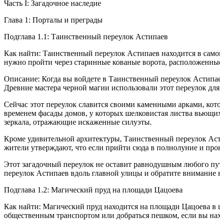
Часть I: Загадочное наследие
Глава 1: Порталы и преграды
Подглава 1.1: Таинственный переулок Астипаев
Как найти: Таинственный переулок Астипаев находится в самом
нужно пройти через старинные кованые ворота, расположенны
Описание: Когда вы войдете в Таинственный переулок Астипаев
Древние мастера черной магии использовали этот переулок дл
Сейчас этот переулок славится своими каменными арками, кот
временем фасады домов, у которых шелковистая листва вьющих
зеркала, отражающие искаженные силуэты.
Кроме удивительной архитектуры, Таинственный переулок Астип
жители утверждают, что если прийти сюда в полнолуние и про
Этот загадочный переулок не оставит равнодушным любого путе
переулок Астипаев вдоль главной улицы и обратите внимание н
Подглава 1.2: Магический пруд на площади Цацоева
Как найти: Магический пруд находится на площади Цацоева в ц
общественным транспортом или добраться пешком, если вы нахо