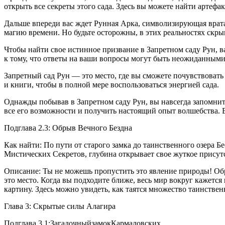
открыть все секреты этого сада. Здесь вы можете найти арте
Дальше впереди вас ждет Рунная Арка, символизирующая врата
магию времени. Но будьте осторожны, в этих реальностях скры
Чтобы найти свое истинное призвание в Запретном саду Рун, ва
к тому, что ответы на ваши вопросы могут быть неожиданными
Запретный сад Рун — это место, где вы сможете почувствовать
и книги, чтобы в полной мере воспользоваться энергией сада.
Однажды побывав в Запретном саду Рун, вы навсегда запомните
все его возможности и получить настоящий опыт волшебства. 
Подглава 2.3: Обрыв Вечного Бездна
Как найти: По пути от старого замка до таинственного озера 
Мистических Секретов, глубина открывает свое жуткое присутс
Описание: Ты не можешь пропустить это явление природы! Об
это место. Когда вы подходите ближе, весь мир вокруг кажет
картину. Здесь можно увидеть, как таятся множество таинствен
Глава 3: Скрытые силы Алагира
Подглава 3.1:ЗагадочныйзамокКармаловских