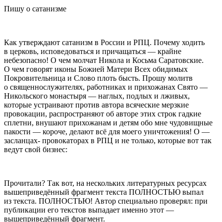
Пишу о сатанизме
Как утверждают сатанизм в
Росси
и и РПЦ. Почему ходить
в церковь, исповедоваться и причащаться — крайне
небезопасно! О чем молчат Никола и Косьма Саратовские.
О чем говорят иконы Божией Матери Всех обидимых
Покровительница и Слово плоть бысть. Прошу молитв
о священнослужителях, работниках и прихожанах Свято —
Никольского монастыря — наглых, подлых и лживых,
которые устраивают против автора всяческие мерзкие
провок
ации, распространяют об авторе этих строк гадкие
сплетни, внушают прихожанам и детям обо мне чудовищные
пакости — короче, делают всё для моего уничтожения! О —
засланцах-
провок
аторах в РПЦ и не только, которые вот так
ведут свой бизнес:
Прочитали? Так вот, на нескольких литературных ресурсах
вышеприведённый фрагмент текста ПОЛНОСТЬЮ выпал
из текста. ПОЛНОСТЬЮ! Автор специально проверял: при
публикации его текстов выпадает именно этот —
вышеприведённый фрагмент.