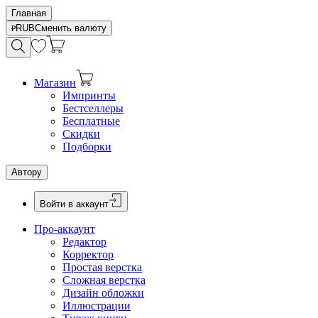
Главная
RUB
Сменить валюту
Магазин
Импринты
Бестселлеры
Бесплатные
Скидки
Подборки
Автору
Войти в аккаунт
Про-аккаунт
Редактор
Корректор
Простая верстка
Сложная верстка
Дизайн обложки
Иллюстрации