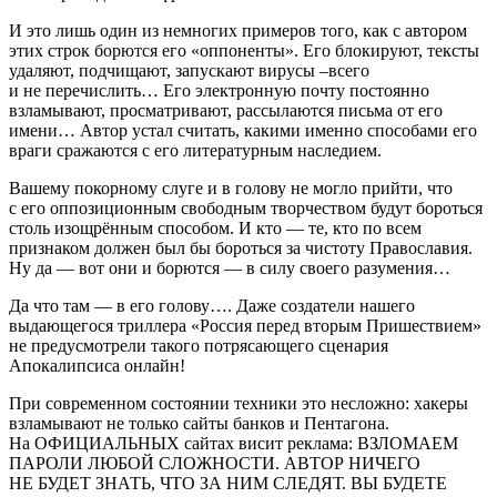
И это лишь один из немногих примеров того, как с автором
этих строк борются его «оппоненты». Его блокируют, тексты
удаляют, подчищают, запускают вирусы –всего
и не перечислить… Его электронную почту постоянно
взламывают, просматривают, рассылаются письма от его
имени… Автор устал считать, какими именно способами его
враги сражаются с его литературным наследием.
Вашему покорному слуге и в голову не могло прийти, что
с его оппозиционным свободным творчеством будут бороться
столь изощрённым способом. И кто — те, кто по всем
признаком должен был бы бороться за чистоту Православия.
Ну да — вот они и борются — в силу своего разумения…
Да что там — в его голову…. Даже создатели нашего
выдающегося триллера «
Росси
я перед вторым Пришествием»
не предусмотрели такого потрясающего сценария
Апокалипсиса онлайн!
При современном состоянии техники это несложно: хакеры
взламывают не только сайты банков и Пентагона.
На ОФИЦИАЛЬНЫХ сайтах висит реклама: ВЗЛОМАЕМ
ПАРОЛИ ЛЮБОЙ СЛОЖНОСТИ. АВТОР НИЧЕГО
НЕ БУДЕТ ЗНАТЬ, ЧТО ЗА НИМ СЛЕДЯТ. ВЫ БУДЕТЕ