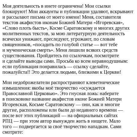
Моя деятельность в инете ограничена! Мои ссылки
блокируют! Мои аккаунты и публикации удаляют,
вскры
вают
и рассылают письма от моего имени! Меня, составителя
текстов акафистов иконам Божией Матери «Игоревская»,
«Слово плоть бысть», Косме Саратовскому и многих других
молитвенных текстов, за мою литературную деятельность
всячески унижают, преследуют, угрожают, по словам
священников, «посадить по голубой статье — вот тебе
и мученическая смерть». Меня лишили всяких средств
существования. Пройдитесь по ссылочкам, посмотрите
и сделайте выводы сами. Просьба ко всем неравнодушным:
если публикация понравилась — ссылку сделайте,
пожалуйста!! Это делается людьми, близкими к Церкви!
Мои недоброжелатели распространяют клеветнические
измышления: якобы моё творчество «осуждается
Православной Церковью». Это гнусная ложь: наберите
в поисковике название акафистов иконе Божией Матери
Игоревская, Косьме Саратовскому — они, как и многие
другие, расположены или были до недавнего времени —
после вот этих публикаций — на официальных сайтах
РПЦ — при этом автор вынужден жить в нищете. Мало
того — подвергается за своё творчество нападкам. Сами
смотрите: