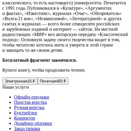
классического, то есть настоящего) университета. Печатается
с 1991 года. Публиковался в «Культуре», «Аргументах
и фактах», «Известиях», журналах «Очаг», «Обозреватель»
«Волга-21 век», «Независимой», «Литературной» и других
газетах и журналах — всего более семидесяти
росси
йских
и зарубежных изданий и интернет — сайтов. На местной
радиостанции «МИР» вел авторскую передачу «Классический
подход». Основную задачу своего творчества видит в том,
чтобы читателю хотелось жить и умереть в этой стране
и завещать то же своим детям.
Бесплатный фрагмент закончился.
Купите книгу, чтобы продолжить чтение.
Электронная
16
₽
Печатная
483
₽
Наши услуги
Офлайн-продажи
Простая верстка
Ручная верстка
Буктрейлер
Корректор
Дизайнер обложки
Заказ тиража