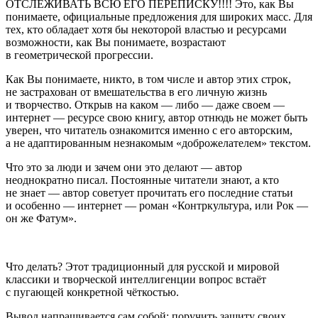
ОТСЛЕЖИВАТЬ ВСЮ ЕГО ПЕРЕПИСКУ!!!! Это, как Вы
понимаете, официальные предложения для широких масс. Для
тех, кто обладает хотя бы некоторой властью и ресурсами
возможности, как Вы понимаете, возрастают
в геометрической прогрессии.
Как Вы понимаете, никто, в том числе и автор этих строк,
не застрахован от вмешательства в его личную жизнь
и творчество. Открыв на каком — либо — даже своем —
интернет — ресурсе свою книгу, автор отнюдь не может быть
уверен, что читатель ознакомится именно с его авторским,
а не адаптированным незнакомым «доброжелателем» текстом.
Что это за люди и зачем они это делают — автор
неоднократно писал. Постоянные читатели знают, а кто
не знает — автор советует прочитать его последние статьи
и особенно — интернет — роман «Контркультура, или Рок —
он же Фатум».
Что делать? Этот традиционный для русской и мировой
классики и творческой интеллигенции вопрос встаёт
с пугающей конкретной чёткостью.
Вывод напрашивается сам собой: поручить защиту своих