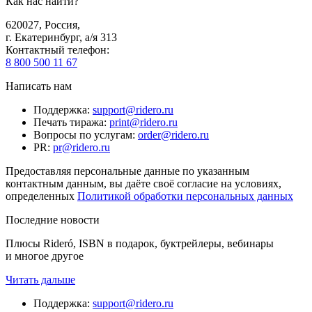
Как нас найти?
620027
,
Россия
,
г. Екатеринбург, а/я 313
Контактный телефон
:
8 800 500 11 67
Написать нам
Поддержка
:
support@ridero.ru
Печать тиража
:
print@ridero.ru
Вопросы по услугам
:
order@ridero.ru
PR
:
pr@ridero.ru
Предоставляя персональные данные по указанным
контактным данным, вы даёте своё согласие на условиях,
определенных
Политикой обработки персональных данных
Последние новости
Плюсы Rideró, ISBN в подарок, буктрейлеры, вебинары
и многое другое
Читать дальше
Поддержка
:
support@ridero.ru