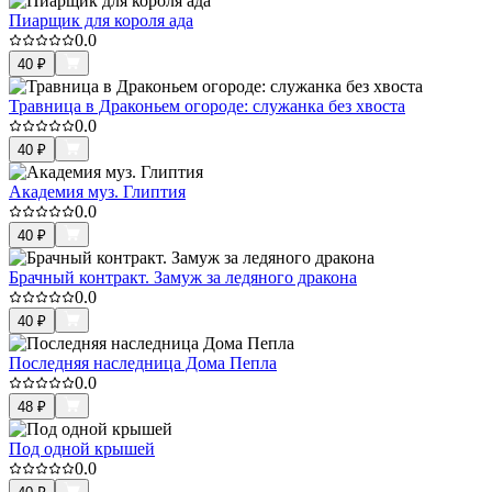
Пиарщик для короля ада
0.0
40
₽
Травница в Драконьем огороде: служанка без хвоста
0.0
40
₽
Академия муз. Глиптия
0.0
40
₽
Брачный контракт. Замуж за ледяного дракона
0.0
40
₽
Последняя наследница Дома Пепла
0.0
48
₽
Под одной крышей
0.0