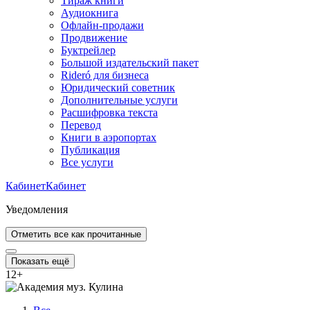
Тираж книги
Аудиокнига
Офлайн-продажи
Продвижение
Буктрейлер
Большой издательский пакет
Rideró для бизнеса
Юридический советник
Дополнительные услуги
Расшифровка текста
Перевод
Книги в аэропортах
Публикация
Все услуги
Кабинет
Кабинет
Уведомления
Отметить все как прочитанные
Показать ещё
12
+