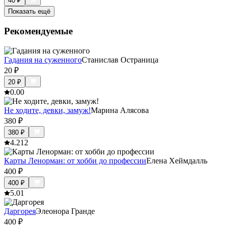
40
₽
Показать ещё
Рекомендуемые
Гадания на суженного
Станислав Остраница
20
₽
20
₽
0.0
0
Не ходите, девки, замуж!
Марина Алясова
380
₽
380
₽
4.2
12
Карты Ленорман: от хобби до профессии
Елена Хеймдалль
400
₽
400
₽
5.0
1
Даргорея
Элеонора Гранде
400
₽