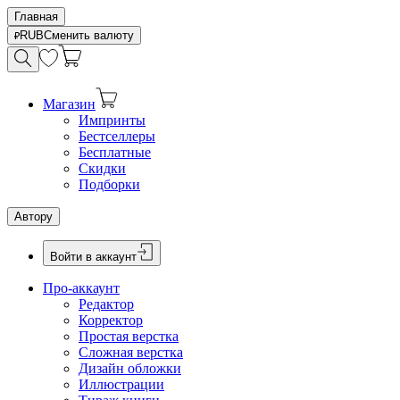
Главная
RUB
Сменить валюту
Магазин
Импринты
Бестселлеры
Бесплатные
Скидки
Подборки
Автору
Войти в аккаунт
Про-аккаунт
Редактор
Корректор
Простая верстка
Сложная верстка
Дизайн обложки
Иллюстрации