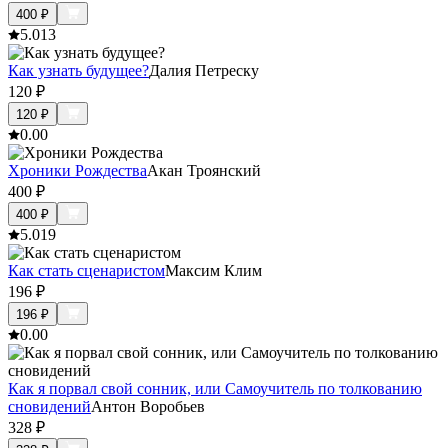
400
₽
5.0
13
Как узнать будущее?
Далия Петреску
120
₽
120
₽
0.0
0
Хроники Рождества
Акан Троянский
400
₽
400
₽
5.0
19
Как стать сценаристом
Максим Клим
196
₽
196
₽
0.0
0
Как я порвал свой сонник, или Самоучитель по толкованию
сновидений
Антон Воробьев
328
₽