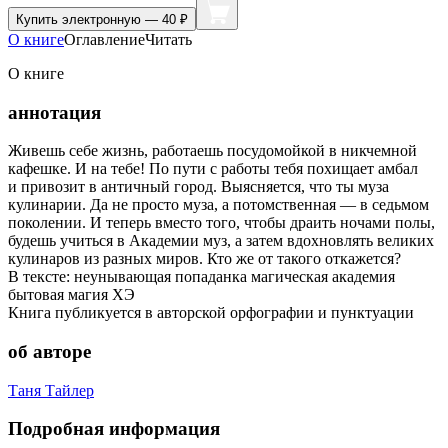
Купить
электронную — 40 ₽
О книге
Оглавление
Читать
О книге
аннотация
Живешь себе жизнь, работаешь посудомойкой в никчемной
кафешке. И на тебе! По пути с работы тебя похищает амбал
и привозит в античный город. Выясняется, что ты муза
кулинарии. Да не просто муза, а потомственная — в седьмом
поколении. И теперь вместо того, чтобы драить ночами полы,
будешь учиться в Академии муз, а затем вдохновлять великих
кулинаров из разных миров. Кто же от такого откажется?
В тексте: неунывающая попаданка магическая академия
бытовая магия ХЭ
Книга публикуется в авторской орфографии и пунктуации
об авторе
Таня Тайлер
Подробная информация