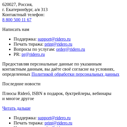
620027
,
Россия
,
г. Екатеринбург, а/я 313
Контактный телефон
:
8 800 500 11 67
Написать нам
Поддержка
:
support@ridero.ru
Печать тиража
:
print@ridero.ru
Вопросы по услугам
:
order@ridero.ru
PR
:
pr@ridero.ru
Предоставляя персональные данные по указанным
контактным данным, вы даёте своё согласие на условиях,
определенных
Политикой обработки персональных данных
Последние новости
Плюсы Rideró, ISBN в подарок, буктрейлеры, вебинары
и многое другое
Читать дальше
Поддержка
:
support@ridero.ru
Печать тиража
:
print@ridero.ru