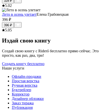
328
₽
5.0
2
Лето в осень улетает
Елена Грабовецкая
396
₽
396
₽
5.0
5
Издай свою книгу
Создай свою книгу с Rideró бесплатно прямо сейчас. Это
просто, как раз, два, три!
Создать книгу бесплатно
Наши услуги
Офлайн-продажи
Простая верстка
Ручная верстка
Буктрейлер
Корректор
Дизайнер обложки
Заказ тиража
Публикация