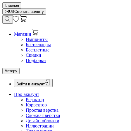
Главная
RUB
Сменить валюту
Магазин
Импринты
Бестселлеры
Бесплатные
Скидки
Подборки
Автору
Войти в аккаунт
Про-аккаунт
Редактор
Корректор
Простая верстка
Сложная верстка
Дизайн обложки
Иллюстрации