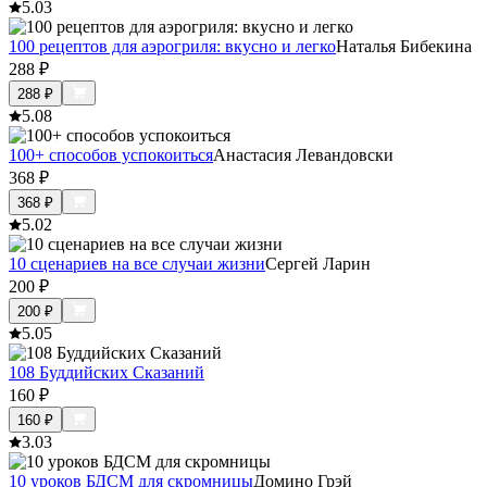
5.0
3
100 рецептов для аэрогриля: вкусно и легко
Наталья Бибекина
288
₽
288
₽
5.0
8
100+ способов успокоиться
Анастасия Левандовски
368
₽
368
₽
5.0
2
10 сценариев на все случаи жизни
Сергей Ларин
200
₽
200
₽
5.0
5
108 Буддийских Сказаний
160
₽
160
₽
3.0
3
10 уроков БДСМ для скромницы
Домино Грэй