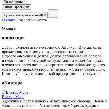
Пожаловаться
Читать фрагмент
Купить
электронную — 40 ₽
О книге
Оглавление
Читать
О книге
аннотация
Добро пожаловать во внутреннюю Африку! «Иногда, когда
прикасаешься к такому, когда нет слов что сказать… —
а просто онемение и долгое, долгое переваривание образов
и смысла того, к чему ещё не прикасался, а может быть даже
и чувство нового познания через приятное и близкое, до чего
ещё не смог прикоснуться опыт души…» Сергей Захватошин
Книга публикуется в авторской орфографии и пунктуации
об авторе
Виктор Море
Художник и поэт в поисках метафизической свободы. Вечный
мальчишка, мечтающий о неизведанных берегах. Бродяга,