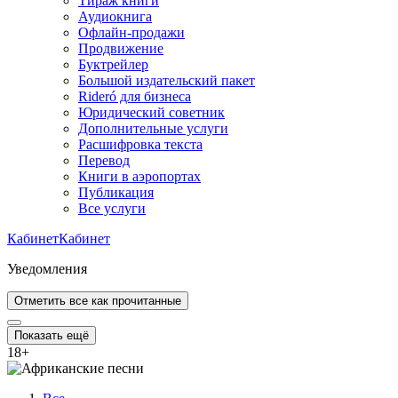
Тираж книги
Аудиокнига
Офлайн-продажи
Продвижение
Буктрейлер
Большой издательский пакет
Rideró для бизнеса
Юридический советник
Дополнительные услуги
Расшифровка текста
Перевод
Книги в аэропортах
Публикация
Все услуги
Кабинет
Кабинет
Уведомления
Отметить все как прочитанные
Показать ещё
18
+