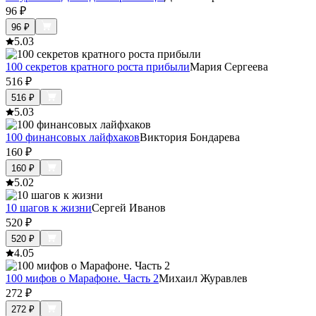
96
₽
96
₽
5.0
3
100 секретов кратного роста прибыли
Мария Сергеева
516
₽
516
₽
5.0
3
100 финансовых лайфхаков
Виктория Бондарева
160
₽
160
₽
5.0
2
10 шагов к жизни
Сергей Иванов
520
₽
520
₽
4.0
5
100 мифов о Марафоне. Часть 2
Михаил Журавлев
272
₽
272
₽