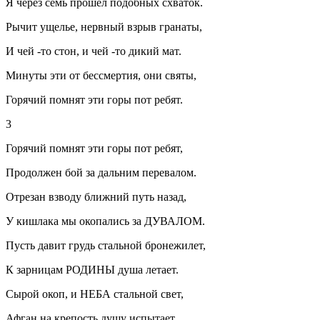
Я через семь прошёл подобных схваток.
Рычит ущелье, нервный взрыв гранаты,
И чей -то стон, и чей -то дикий мат.
Минуты эти от бессмертия, они святы,
Горячий помнят эти горы пот ребят.
3
Горячий помнят эти горы пот ребят,
Продолжен бой за дальним перевалом.
Отрезан взводу ближний путь назад,
У кишлака мы окопались за ДУВАЛОМ.
Пусть давит грудь стальной бронежилет,
К зарницам РОДИНЫ душа летает.
Сырой окоп, и НЕБА стальной свет,
Афган на крепость душу испытает.