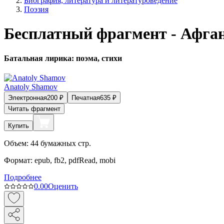
Биография, литература и литературоведение
Поэзия
Бесплатный фрагмент - Афган
Батальная лирика: поэма, стихи
Anatoly Shamov
Электронная
200
₽
Печатная
635
₽
Читать фрагмент
Купить
Объем:
44
бумажных стр.
Формат:
epub, fb2, pdfRead, mobi
Подробнее
0.0
0
Оценить