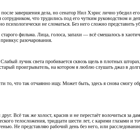
 после завершения дела, но сенатор Нил Хэрис лично убедил его 
ем сотрудником, что трудились под его чутким руководством и 
льно психологически не сломаться. Без него сложно представить 
тарого фильма. Лица, голоса, запахи — всё смешалось в хаотичн
 привкус разочарования.
. Слабый лучик света пробивается сквозь щель в плотных шторах
тарый проигрыватель, на котором я люблю слушать джаз в долг
ти то, что так отчаянно ищу. Может быть, здесь я снова смогу о
уг. Всё так же холост, красив и не перестаёт волочиться за д
ического телосложения, тридцати шести лет, с карими глазами 
тенью. Не представляю рабочий день без него, или расследован