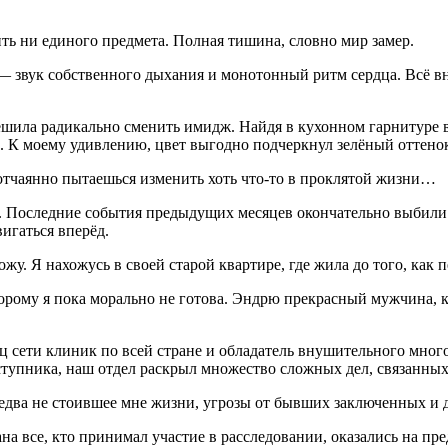
ть ни единого предмета. Полная тишина, словно мир замер.
а — звук собственного дыхания и монотонный ритм сердца. Всё в
 я решила радикально сменить имидж. Найдя в кухонном гарниту
 К моему удивлению, цвет выгодно подчеркнул зелёный оттенок
 отчаянно пытаешься изменить хоть что-то в проклятой жизни…
. Последние события предыдущих месяцев окончательно выбили
игаться вперёд.
кожу. Я нахожусь в своей старой квартире, где жила до того, ка
торому я пока морально не готова. Эндрю прекрасный мужчина, 
 сети клиник по всей стране и обладатель внушительного мног
ступника, наш отдел раскрыл множество сложных дел, связанны
едва не стоившее мне жизни, угрозы от бывших заключенных и д
а все, кто принимал участие в расследовании, оказались на пр