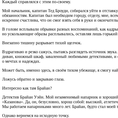
Каждый справлялся с этим по-своему.
Мой начальник, капитан Тед Броуди, собирался уйти в отставку
обязанностям. Капитан был необходим городу, отделу, мне, вс
искренне счастлива, что он смог взять себя в руки и окончате
В голове всплывали обрывки разных воспоминаний, как кадры с
но ускользающие образы расплывались, оставляя лишь горький
Внезапно тишину разрывает тихий щелчок.
Вздрагиваю и резко сажусь, пытаясь разглядеть источник звука
диван, книжный шкаф, заваленный любимыми детективами, и с
о мечтах и надеждах.
Может быть, именно здесь, в своём тихом убежище, я смогу най
Ложусь обратно и закрываю глаза.
Интересно как там Брайан?
Детектив Брайан Уэйн. Мой незаменимый напарник и хороший др
«Казанова». Да, он, безусловно, хорош собой: высокий, атлет
Мы работаем напарниками много лет. Брайан, будто стал моей 
Однако вернемся на исходную точку.