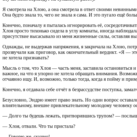
Я смотрела на Хлою, а она смотрела в ответ своими невинными
Она будто знала то, чего не знала я сама. И это пугало ещё боль
Конечно, поначалу я пыталась игнорировать её, сосредотачиват
Хлоя просто тихонько сидела в углу комнаты, иногда наблюдала
присутствие высасывало из меня жизненные силы, оставляя 
Однажды, не выдержав напряжения, я закричала на Хлою, потреб
прозвучали как приговор, как окончательный вердикт. «Я — это
не хотела признавать?
Мысль о том, что Хлоя — часть меня, заставила остановиться и
важное, на что я упорно не хотела обращать внимания. Возможн
отчаянно ищу. И, возможно, только тогда, когда я пойму и при
Конечно, я отдавала себе отчёт в безрассудстве поступка, зама
Безусловно, Эндрю имеет право знать. Но один вопрос оставал
влиятельному, внешне привлекательному молодому человеку ос
— Долго ты будешь лежать, притворившись трупом? — послыша
— Хлоя, отвали. Что ты пристала?
— Говорю же, скучно!