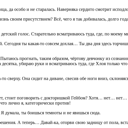
ица, да особо и не старалась. Наверняка сердито смотрит исподл
знь своим присутствием? Всё, чего я так добивалась, долго го
детский голос. Старательно всматриваюсь туда, где, по моему м
й. Сегодня ты какая-то совсем дохлая… Ты два дня здесь
торч
ишь
Пытаюсь прогнать, таким образом, чёртову девчонку из сознания
а десятка, убираю руки и всматриваюсь туда, где Хлоя только чт
 сверху. Она сидит на диване, свесив обе ноги вниз, склоняясь 
т, стоит поговорить с докторишкой Гейбом? Хотя… нет… нет… ни
 что лично я, категорически против!
 Я думала, ты боишься темноты и не явишься сюда.
ешения. А теперь… Давай-ка, оторви свою задницу от пола, вста