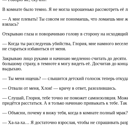
В комнате было темно. Я не могла хорошенько рассмотреть её л
— А мне плевать! Ты совсем не понимаешь, что ломаешь мне жи
взялась?
Открываю глаза и поворачиваю голову в сторону на исходящий 
— Когда ты расследуешь убийства, Глория, мне намного веселе
не стараться избавиться от меня.
Закрываю лицо руками и начинаю медленно считать до десяти. 
большому страху, в темноте я могу видеть её. Досчитав до конц
выдыхаю.
— Ты меня ищешь? — слышится детский голосок теперь откуда-то
— Отвали от меня, Хлоя! — кричу в ответ, разозлившись.
— Слушай, Глория, тебе точно не поможет самоизоляция. Може
придётся расстаться. А я только начинаю привыкать к тебе. Так
— Объясни, почему я вижу тебя, когда в комнате полный мрак?
— Ха-ха-ха… Я достаточно взрослая, чтобы не спрашивать разр