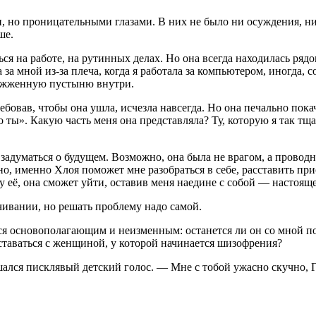
, но проницательными глазами. В них не было ни осуждения, ни
ше.
ься на работе, на рутинных делах. Но она всегда находилась ряд
 за мной из-за плеча, когда я работала за компьютером, иногда, 
выжженную пустыню внутри.
овав, чтобы она ушла, исчезла навсегда. Но она печально покач
 ты». Какую часть меня она представляла? Ту, которую я так тща
 задуматься о будущем. Возможно, она была не врагом, а проводн
о, именно Хлоя поможет мне разобраться в себе, расставить при
му её, она сможет уйти, оставив меня наедине с собой — настоящ
лчивании, но решать проблему надо самой.
ся основополагающим и неизменным: останется ли он со мной пос
таваться с женщиной, у которой начинается шизофрения?
лся писклявый детский голос. — Мне с тобой ужасно скучно, 