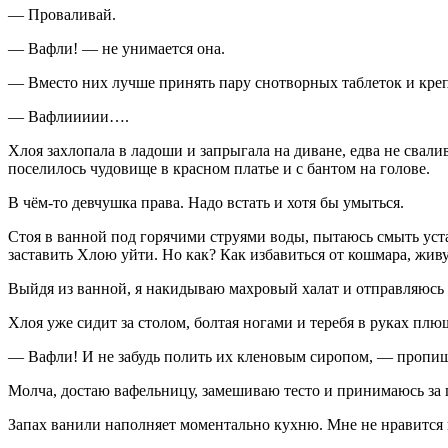
— Проваливай.
— Вафли! — не унимается она.
— Вместо них лучше принять пару снотворных
таблет
ок и кре
— Вафлиииии….
Хлоя захлопала в ладоши и запрыгала на диване, едва не свали
поселилось чудовище в красном платье и с бантом на голове.
В чём-то девчушка права. Надо встать и хотя бы умыться.
Стоя в ванной под горячими струями воды, пытаюсь смыть уста
заставить Хлою уйти. Но как? Как избавиться от кошмара, жив
Выйдя из ванной, я накидываю махровый халат и отправляюсь
Хлоя уже сидит за столом, болтая ногами и теребя в руках пл
— Вафли! И не забудь полить их кленовым сиропом, — пропища
Молча, достаю вафельницу, замешиваю тесто и принимаюсь за 
Запах ванили наполняет моментально кухню. Мне не нравится 