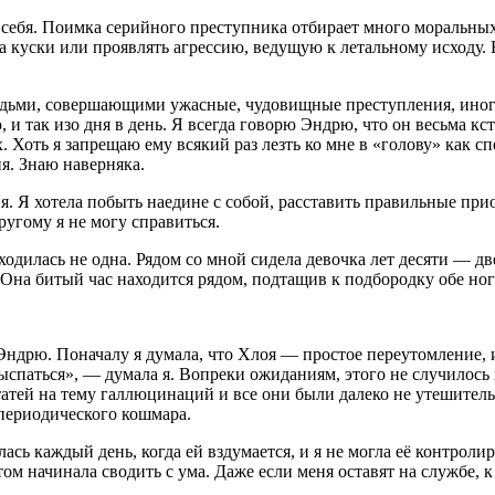
 в себя. Поимка серийного преступника отбирает много моральны
а куски или проявлять агрессию, ведущую к летальному исходу.
 людьми, совершающими ужасные, чудовищные преступления, ин
ю, и так изо дня в день. Я всегда говорю Эндрю, что он весьма 
 Хоть я запрещаю ему всякий раз лезть ко мне в «голову» как сп
ня. Знаю наверняка.
я. Я хотела побыть наедине с собой, расставить правильные при
угому я не могу справиться.
одилась не одна. Рядом со мной сидела девочка лет десяти — дв
 Она битый час находится рядом, подтащив к подбородку обе ног
ом Эндрю. Поначалу я думала, что Хлоя — простое переутомление,
ыспаться», — думала я. Вопреки ожиданиям, этого не случилось н
татей на тему
галлюц
инаций и все они были далеко не утешите
 периодического кошмара.
ялась каждый день, когда ей вздумается, и я не могла её контрол
том начинала сводить с ума. Даже если меня оставят на службе, 