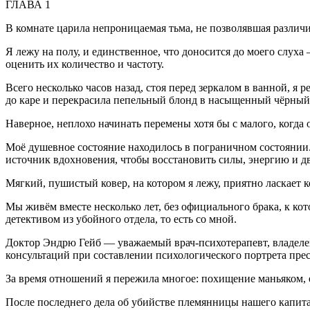
ГЛАВА 1
В комнате царила непроницаемая тьма, не позволявшая различи
Я лежу на полу, и единственное, что доносится до моего слух
оценить их количество и частоту.
Всего несколько часов назад, стоя перед зеркалом в ванной,
до каре и перекрасила пепельный блонд в насыщенный чёрный.
Наверное, неплохо начинать перемены хотя бы с малого, когда
Моё душевное состояние находилось в пограничном состоянии
источник вдохновения, чтобы восстановить силы, энергию и дв
Мягкий, пушистый ковер, на котором я лежу, приятно
ласк
ает 
Мы живём вместе несколько лет, без официального брака, к ко
детективом из убойного отдела, то есть со мной.
Доктор Эндрю Гейб — уважаемый врач-психотерапевт, владелец
консультаций при составлении психологического портрета пре
За время отношений я пережила многое: похищение маньяком, 
После последнего дела об убийстве племянницы нашего капитан