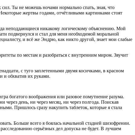
х сил. Ты не можешь ночами нормально спать, зная, что
 Некоторые жертвы годами, отчётливыми картинками стоят
огда неподдающиеся никакому логическому объяснению. Мой
кстати подвернулся и стал для меня необходимой моральной
ециалисту, и всё же Эндрю, как никто другой, знает мои слабые
оритеты по местам и разобраться с внутренним миром. Звучит
е
надцат
и, с туго заплетенными двумя косичками, в красном
и и обхватив их руками.
 игра богатого воображения или разовое помутнение разума.
и через день, ни через месяц, ни через полгода. Поискав
льными. Пришлось сразу накупить
таблет
ок, которые я стала
ировать. Больше всего я боялась начальной стадией шизофрении.
к расследованию серьёзных дел допуска не будет. В лучшем