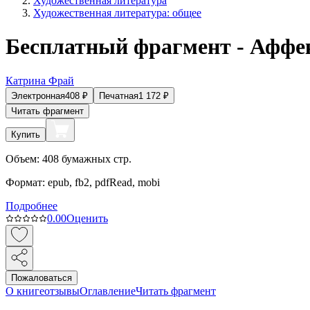
Художественная литература
Художественная литература: общее
Бесплатный фрагмент - Аффе
Катрина Фрай
Электронная
408
₽
Печатная
1 172
₽
Читать фрагмент
Купить
Объем:
408
бумажных стр.
Формат:
epub, fb2, pdfRead, mobi
Подробнее
0.0
0
Оценить
Пожаловаться
О книге
отзывы
Оглавление
Читать фрагмент