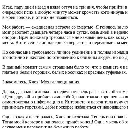
Итак, пару дней назад я взяла отгул на три дня, чтобы прийти
очередной псих в любую минуту может кромсать кого-нибудь н
в моей голове, и от них не избавиться.
Моя работа — ежедневная встреча со смертью. Я гоняюсь за
мозг работает двадцать четыре часа в сутки, семь дней в недел
опорой. Врач-психиатр требовался мне каждый день, как воздух.
места. Вот и сейчас он наверняка дёргается и переживает за ме
Но сейчас мне требовалось личное уединение и полная изоляци
эгоистично и жестоко по отношению к близким людям, но по-др
В данный момент самым страшным было то, что в комнате я нах
платье в белый горошек, белых носочках и красных туфельках.
Знакомьтесь, Хлоя! Моя
галлюц
инация.
Да, да, да, знаю, я должна в первую очередь рассказать об эт
«День, другой и пройдет само собой, надо только хорошенько в
самостоятельно информацию в Интернете, я перечитала кучу с
принимать горстями, дабы поскорее избавиться от наводящего
Однако как я не старалась, Хлоя не исчезала. Теперь она появл
Тогда моей карьере в одночасье придёт конец! Одна мысль об э
случае меня переведут на бумажную работу.