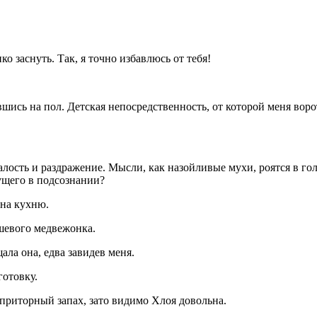
пко заснуть. Так, я точно избавлюсь от тебя!
вшись на пол. Детская непосредственность, от которой меня воро
лость и раздражение. Мысли, как назойливые мухи, роятся в голо
ущего в подсознании?
 на кухню.
юшевого медвежонка.
ла она, едва завидев меня.
готовку.
приторный запах, зато видимо Хлоя довольна.