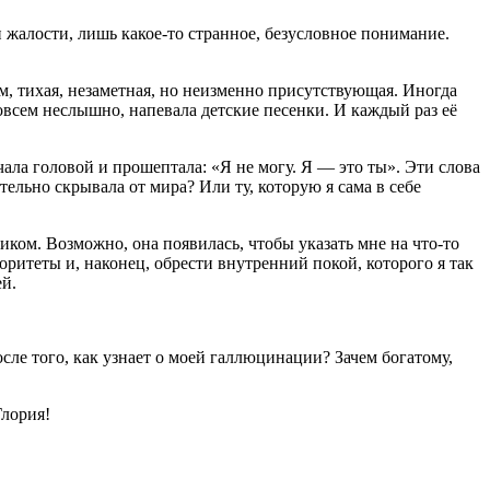
 жалости, лишь какое-то странное, безусловное понимание.
ом, тихая, незаметная, но неизменно присутствующая. Иногда
совсем неслышно, напевала детские песенки. И каждый раз её
ала головой и прошептала: «Я не могу. Я — это ты». Эти слова
тельно скрывала от мира? Или ту, которую я сама в себе
иком. Возможно, она появилась, чтобы указать мне на что-то
оритеты и, наконец, обрести внутренний покой, которого я так
ей.
ле того, как узнает о моей
галлюц
инации? Зачем богатому,
Глория!