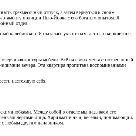
взять трехмесячный отпуск, а затем вернуться к своим
департаменту полиции Нью-Йорка с его богатым опытом. Я
убойный отдел.
ый калейдоскоп. Я пыталась ухватиться за что-то конкретное,
, очерчивая контуры мебели. Всё на своих местах: потрепанный
ие зимние вечера. Эта квартира пропитана воспоминаниями
брести настоящую себя.
амскими юбками. Между собой в отделе мы называем его
и точёными чертами лица. Харизматичный, весёлый, понимающий.
ие с любым другим напарником.