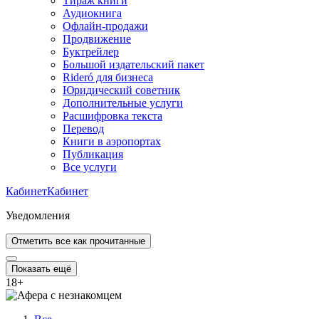
Тираж книги
Аудиокнига
Офлайн-продажи
Продвижение
Буктрейлер
Большой издательский пакет
Rideró для бизнеса
Юридический советник
Дополнительные услуги
Расшифровка текста
Перевод
Книги в аэропортах
Публикация
Все услуги
Кабинет
Кабинет
Уведомления
Отметить все как прочитанные
Показать ещё
18
+