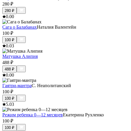
280
₽
280
₽
0.0
0
Сага о Балабанах
Наталия Валентейн
100
₽
100
₽
0.0
3
Матушка Алипия
488
₽
488
₽
0.0
0
Гаятри-мантра
С. Неаполитанский
100
₽
100
₽
5.0
3
Режим ребенка 0—12 месяцев
Екатерина Рухленко
100
₽
100
₽