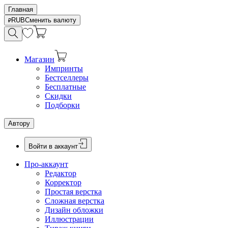
Главная
RUB
Сменить валюту
Магазин
Импринты
Бестселлеры
Бесплатные
Скидки
Подборки
Автору
Войти в аккаунт
Про-аккаунт
Редактор
Корректор
Простая верстка
Сложная верстка
Дизайн обложки
Иллюстрации