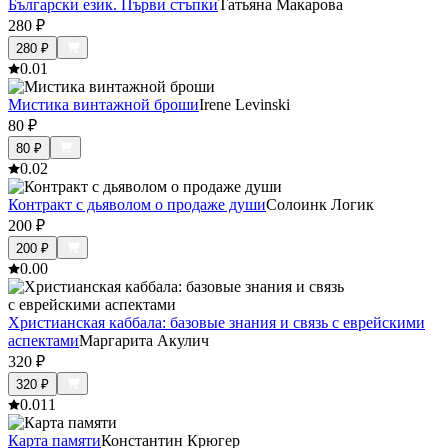
Български език. Първи стъпки
Татьяна Макарова
280
₽
280
₽
0.0
1
Мистика винтажной броши
Irene Levinski
80
₽
80
₽
0.0
2
Контракт с дьяволом о продаже души
Солоинк Логик
200
₽
200
₽
0.0
0
Христианская каббала: базовые знания и связь с еврейскими
аспектами
Маргарита Акулич
320
₽
320
₽
0.0
11
Карта памяти
Константин Крюгер