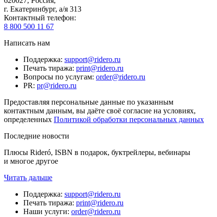
620027
,
Россия
,
г. Екатеринбург, а/я 313
Контактный телефон
:
8 800 500 11 67
Написать нам
Поддержка
:
support@ridero.ru
Печать тиража
:
print@ridero.ru
Вопросы по услугам
:
order@ridero.ru
PR
:
pr@ridero.ru
Предоставляя персональные данные по указанным
контактным данным, вы даёте своё согласие на условиях,
определенных
Политикой обработки персональных данных
Последние новости
Плюсы Rideró, ISBN в подарок, буктрейлеры, вебинары
и многое другое
Читать дальше
Поддержка
:
support@ridero.ru
Печать тиража
:
print@ridero.ru
Наши услуги
:
order@ridero.ru