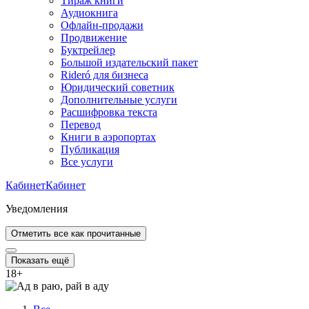
Тираж книги
Аудиокнига
Офлайн-продажи
Продвижение
Буктрейлер
Большой издательский пакет
Rideró для бизнеса
Юридический советник
Дополнительные услуги
Расшифровка текста
Перевод
Книги в аэропортах
Публикация
Все услуги
Кабинет
Кабинет
Уведомления
Отметить все как прочитанные
Показать ещё
18
+