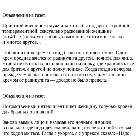
Объявления из газет:
Приятной внешности мужчина хотел бы подарить стройной,
темпераментной,
секс
уально раскованной женщине
(до 40 лет) нежную любовь, изысканные интимные
ласк
и
и многое другое…
Тюбики из-под крема на вид были почти идентичны. Один
крем предназначался от радикулита другой, ночной, для лица.
Чтобы не путать их, я ставил один на полку, где хранилось все
для бритья, а другой на полку пониже. Когда поздно вечером,
прежде чем лечь в постель и отойти ко сну, я намазал лицо
кремом от радикулита — досаде не было предела.
Объявления из газет:
Потомственный интеллигент ищет женщину голубых кровей,
для брачных отношений.
Заново вымыв лицо и намазав его ночным, я вошел
в спальню, где под одеялом лежала та, после которой я только
что ходил мыться. Глядя с укором, я с упреком сказал: «Надо