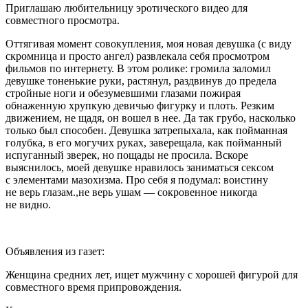
Приглашаю любительницу
эротич
еского видео для
совместного просмотра.
Оттягивая момент
совокупл
ения, моя новая девушка (с виду
скромница и просто ангел) развлекала себя просмотром
фильмов по интернету. В этом ролике: громила заломил
девушке тоненькие руки, растянул, раздвинув до предела
стройные ноги и обезумевшими глазами пожирая
обнаженную хрупкую девичью фигурку и плоть. Резким
движением, не щадя, он вошел в нее. Да так грубо, насколько
только был способен. Девушка затрепыхала, как пойманная
голубка, в его могучих руках, заверещала, как пойманный
испуганный зверек, но пощады не просила. Вскоре
выяснилось, моей девушке нравилось заниматься
секс
ом
с элементами
мазохи
зма. Про себя я подумал: воистину
не верь глазам.,не верь ушам — сокровенное никогда
не видно.
Объявления из газет:
Женщина средних лет, ищет мужчину с хорошей фигурой для
совместного время припровождения.