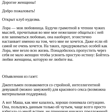
Дорогие женщины!
Добро пожаловать!
Открыт клуб нудизма.
Лора — моя любовница. Будучи грамотной в чтении чужих
мыслей, прочитывая во мне мое нежелание общаться с ней
или заниматься любовью, она наоборот, эгоистично
настаивает именно на том, чего мне не хочется. Даже если ей
самой не очень хочется. На таких, придурковатых особей как
Лора, мне везло всю жизнь. Понадобилось пропустить через
себя не мало женщин чтобы усвоить простую истину: Бойтесь
любви женщины, которую не любите вы.
Объявления из газет:
Джентльмен познакомится со стройной, интеллигентной
девушкой (можно замужней) для красивого
секс
а (возможна
материальная поддержка).
А вот Маша, как мне казалось, хорошо понимала ситуацию.
Она, пользуясь данным только ей чутьем, чаще всего просто
избегала со мной встреч, не принимая никаких предложений,