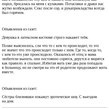
порох, бросалась на меня с кулаками. Потасовки и драки нас
жутко возбуждали.
Секс
после сор, и рукаприкладства всегда
был горячим.
Объявления из газет:
Девушка в латексном костюме строго накажет тебя.
Позже выяснилось, сли что то с кем то происходит, то это
не значит что это происходит только с ним. Где то, когда то,
с кем то-это уже происходило. Оказалось её отец и мама
любители выпить. они постоянно сорятся, дерутся и мирятся
как правило. в спальне..Избитая мать уже два раза попадала
в больницу, но не смотря на это её родители продолжают жить
вместе.
Объявления из газет:
Сёстры близняшки покажут
эротич
еское шоу. С выездом
на дом.