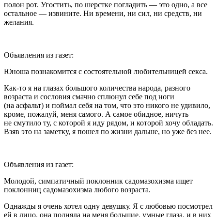
полон рот. Угостить, по шерстке погладить — это одно, а все
остальное — извините. Ни времени, ни сил, ни средств, ни
желания.
Объявления из газет:
Юноша познакомится с состоятельной любительницей
секс
а.
Как-то я на глазах большого количества народа, разного
возраста и сословия смачно сплюнул себе под ноги
(на асфальт) и поймал себя на том, что это никого не удивило,
кроме, пожалуй, меня самого. А самое обидное, ничуть
не смутило ту, с которой я иду рядом, и которой хочу обладать.
Взяв это на заметку, я пошел по жизни дальше, но уже без нее.
Объявления из газет:
Молодой, симпатичный поклонник
садомазохи
зма ищет
поклонниц
садомазохи
зма любого возраста.
Однажды я очень хотел одну девушку. Я с любовью посмотрел
ей в лицо, она подняла на меня большие, умные глаза, и в них