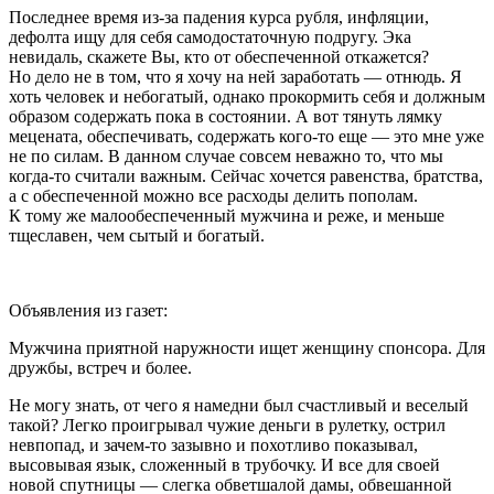
Последнее время из-за падения курса рубля, инфляции,
дефолта ищу для себя самодостаточную подругу. Эка
невидаль, скажете Вы, кто от обеспеченной откажется?
Но дело не в том, что я хочу на ней заработать — отнюдь. Я
хоть человек и небогатый, однако прокормить себя и должным
образом содержать пока в состоянии. А вот тянуть лямку
мецената, обеспечивать, содержать кого-то еще — это мне уже
не по силам. В данном случае совсем неважно то, что мы
когда-то считали важным. Сейчас хочется равенства, братства,
а с обеспеченной можно все расходы делить пополам.
К тому же малообеспеченный мужчина и реже, и меньше
тщеславен, чем сытый и богатый.
Объявления из газет:
Мужчина приятной наружности ищет женщину спонсора. Для
дружбы, встреч и более.
Не могу знать, от чего я намедни был счастливый и веселый
такой? Легко проигрывал чужие деньги в рулетку, острил
невпопад, и зачем-то зазывно и похотливо показывал,
высовывая язык, сложенный в трубочку. И все для своей
новой спутницы — слегка обветшалой дамы, обвешанной