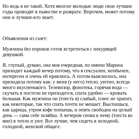
Но ведь я не такой. Хотя многие молодые люди свои лучшие
годы проводят в пьянстве и
разврат
е. Впрочем, может потому
они и лучшие-кто знает.
Объявления из газет:
Мужчина без пороков готов встретиться с некурящей
девушкой.
Я, глупый, думаю, она моя очередная, по имени Марина
приходит каждый вечер потому, что я
секс
уален, необычен,
интересен и очень ей нравлюсь. А потом выяснилось, она
приходила потому как: у меня (у него) тепло, уютно, всегда
много вкусненького. Телевизор, фонотека, горячая вода —
скучать в постели не приходится, спать удобно — кровать
большая. Как мужчина он (тоесть я) слабый, плюс не храпит,
как некоторые, так что спать почти не мешает. Выспишься,
как царица, утром кофе попьешь, и опять свободна на целый
день — сама себе хозяйка. А вечером снова к нему (тоесть ко
мне) в тепло и уют. Все лучше, чем сидеть в холодной,
голодной, женской общаге.