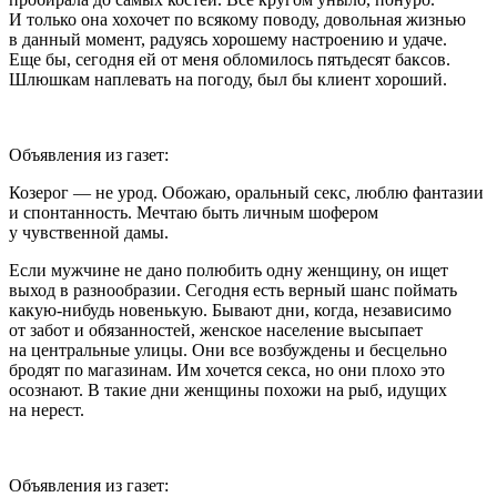
И только она хохочет по всякому поводу, довольная жизнью
в данный момент, радуясь хорошему настроению и удаче.
Еще бы, сегодня ей от меня обломилось пятьдесят баксов.
Шлюшка
м наплевать на погоду, был бы клиент хороший.
Объявления из газет:
Козерог — не урод. Обожаю, оральный
секс
, люблю фантазии
и спонтанность. Мечтаю быть личным шофером
у чувственной дамы
.
Если мужчине не дано полюбить одну женщину, он ищет
выход в разнообразии. Сегодня есть верный шанс поймать
какую-нибудь новенькую. Бывают дни, когда, независимо
от забот и обязанностей, женское население высыпает
на центральные улицы. Они все возбуждены и бесцельно
бродят по магазинам. Им хочется
секс
а, но они плохо это
осознают. В такие дни женщины похожи на рыб, идущих
на нерест.
Объявления из газет: