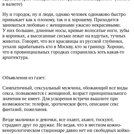
в валюте)
Ну и городок, ну и люди, однако человек одинаково быстро
привыкает как к плохому, так и к хорошему. Приходится
заниматься любовью с женщинами ужасно некрасивыми.
У них большие, длинные носы, кривые волосатые ноги, зубы
в коронках, а высосанные сиськи лежат на вздутых, тучных
животах. Говорят, что все красавицы из русской глубинки,
уехали зарабатывать кто в Москву, кто за границу. Хорошо,
что в провинциальных городках сохранилась хоть какая-то
архитектура.
Объявления из газет:
Симпатичный,
секс
уальный мужчина, обожающий все виды
секс
а, познакомится с женщиной, возраст принципиального
значения не имеет. Для ускорения встречи вышлите при
возможности: телефон,
эротич
еское фото, описание секс
фантазий, пожелания.
Везде мальчики и девочки, все охают, ахают, тоскуют,
страдают друг по дружке. Не ведая, что в местном кожно-
венерологическом стационаре давно нет ни свободных койко-