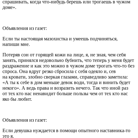
спрашивать, когда что-нибудь берешь или трогаешь в чужом
доме».
Объявления из газет:
Если ты настоящая
мазохи
стка и умеешь подчиняться,
напиши мне.
Потеряв сон от горящей кожи на лице, я, не зная, чем себя
занять, принялся недовольно бубнить, что теперь у меня будет
раздражение и как это можно в чужом доме трогать что-то без
спроса. Она вдруг резко сбросила с себя одеяло и, сев
на кровати, злобно сверкая глазами, справедливо заметила:
«А ты к себе в дом меньше девок води, тогда и винить будет
некого». А ведь права и возразить нечего. Так что иной раз
от тех кто нас ненавидит больше пользы чем от тех кто нас
яко бы любит.
Объявления из газет:
Если девушка нуждается в помощи опытного наставника-то
это я.