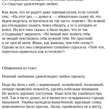
Со страстью удовлетворю любую.
Как жаль, что не радует даже хорошая кухня, если плохой
секс
. «На этот раз, — думал я, — обязательно скажу ей, что
будем видеться, встречаться не так часто, пореже». Но всякий
раз откладывал сказать, боясь обидеть, а то и потерять ее
вовсе. Но все-таки сказал, и было видно, что ее так
и подмывает закричать: «Не мешай мне любить тебя,
не мешай чувствовать себя нужной тебе. Не прогоняй
и не трогай меня. Живи, как живешь, чем тебе плохо?»
Однако вслух она совершенно спокойно спросила: «Тебе что,
перестало нравиться, как я готовлю?»
Объявления из газет:
Нежный любовник удовлетворит любую прихоть.
Надо бы быть с ней, с кормилицей, полюбезней, по
ласк
овей,
почаще проявлять нежность, уделять побольше внимания.
Не жалеть хороших поступков. Надо хотя бы улыбаться при
ней. Так я часто думал, но в жизни все складывалось гораздо
б
анальн
ей. Улыбка выходила вымученной, красивые слова,
комплименты были пресны.
Ласк
и, проявлялись не к месту,