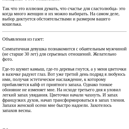
Так что это иллюзия думать, что счастье для сластолюбца- это
когда много женщин и их можно выбирать. На самом деле,
выбор диктуется обстоятельствами и размером вашего
кошелька.
Объявления из газет:
Симпатичная девушка познакомится с обаятельным мужчиной
(не старше 30 лет) для серьезных отношений. Желательно
фото.
Где-то шумит камыш, где-то деревья гнутся, а у меня цветочки
в вазочке радуют глаз. Вот уже третий день подряд я любуюсь
ими, получая эстетическое наслаждение, к которому
прибавляется
кайф
от приятного запаха. Однако тонкое
обоняние не изменяет мне. На исходе третьего дня я уловил
легкий запах увядания. Цветочки начали чахнуть. И запах
французких духов, начап трансформироваться в запах тления.
Запахи женской осени мне быстро надоели. Захотелось
запахов весны.