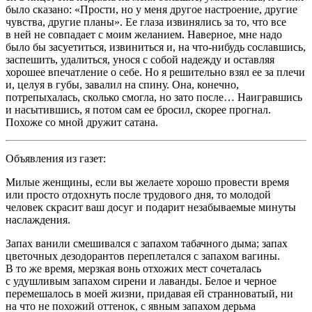
было сказано: «Прости, но у меня другое настроение, другие
чувства, другие планы». Ее глаза извинялись за то, что все
в ней не совпадает с моим желанием. Наверное, мне надо
было бы засуетиться, извиниться и, на что-нибудь сославшись,
заспешить, удалиться, унося с собой надежду и оставляя
хорошее впечатление о себе. Но я решительно взял ее за плечи
и, целуя в губы, завалил на спину. Она, конечно,
потрепыхалась, сколько смогла, но зато после… Наигравшись
и насытившись, я потом сам ее бросил, скорее прогнал.
Похоже со мной дружит сатана.
Объявления из газет:
Милые женщины, если вы желаете хорошо провести время
или просто отдохнуть после трудового дня, то молодой
человек скрасит ваш досуг и подарит незабываемые минуты
наслаждения.
Запах ванили смешивался с запахом
табач
ного дыма; запах
цветочных дезодорантов переплетался с запахом вагины.
В то же время, мерзкая вонь отхожих мест сочеталась
с удушливым запахом сирени и лаванды. Белое и черное
перемешалось в моей жизни, придавая ей странноватый, ни
на что не похожий оттенок, с явным запахом дерьма