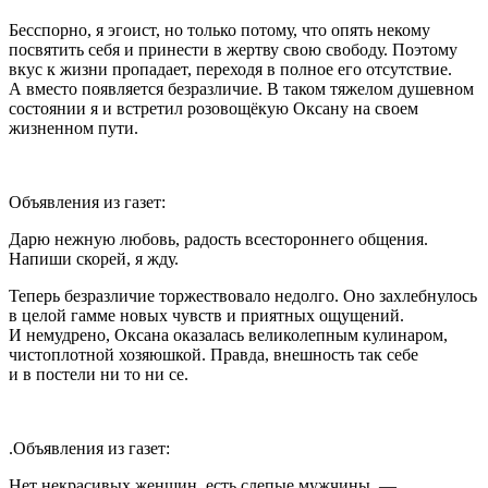
Бесспорно, я эгоист, но только потому, что опять некому
посвятить себя и принести в жертву свою свободу. Поэтому
вкус к жизни пропадает, переходя в полное его отсутствие.
А вместо появляется безразличие. В таком тяжелом душевном
состоянии я и встретил розовощёкую Оксану на своем
жизненном пути.
Объявления из газет:
Дарю нежную любовь, радость всестороннего общения.
Напиши скорей, я жду.
Теперь безразличие торжествовало недолго. Оно захлебнулось
в целой гамме новых чувств и приятных ощущений.
И немудрено, Оксана оказалась великолепным кулинаром,
чистоплотной хозяюшкой. Правда, внешность так себе
и в постели ни то ни се.
.Объявления из газет:
Нет некрасивых женщин, есть слепые мужчины. —