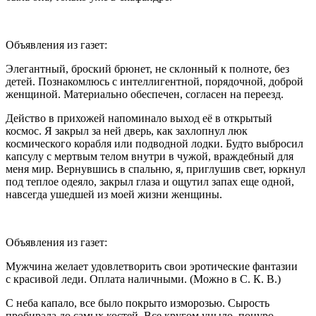
Объявления из газет:
Элегантный, броский брюнет, не склонный к полноте, без
детей. Познакомлюсь с интеллигентной, порядочной, доброй
женщиной. Материально обеспечен, согласен на переезд.
Действо в прихожей напоминало выход её в открытый
космос. Я закрыл за ней дверь, как захлопнул люк
космического корабля или подводной лодки. Будто выбросил
капсулу с мертвым телом внутри в чужой, враждебный для
меня мир. Вернувшись в спальню, я, приглушив свет, юркнул
под теплое одеяло, закрыл глаза и ощутил запах еще одной,
навсегда ушедшей из моей жизни женщины.
Объявления из газет:
Мужчина желает удовлетворить свои
эротич
еские фантазии
с красивой леди. Оплата наличными. (Можно в С. К. В.)
С неба капало, все было покрыто изморозью. Сырость
пробирала до самых костей. Все кругом уныло, понуро.