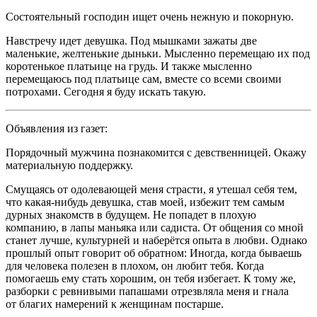
Состоятельный господин ищет очень нежную и покорную
.
Навстречу идет девушка. Под мышками зажаты две
маленькие, желтенькие дыньки. Мысленно перемещаю их под
коротенькое платьице на грудь. И также мысленно
перемещаюсь под платьице сам, вместе со всеми своими
потрохами. Сегодня я буду искать такую.
Объявления из газет:
Порядочный мужчина познакомится с
девств
енницей. Окажу
материальную поддержку.
Смущаясь от одолевающей меня страсти, я утешал себя тем,
что какая-нибудь девушка, став моей, избежит тем самым
дурных знакомств в будущем. Не попадет в плохую
компанию, в лапы маньяка или садиста. От общения со мной
станет лучше, культурней и наберётся опыта в любви. Однако
прошлый опыт говорит об обратном: Иногда, когда бываешь
для человека полезен в плохом, он любит тебя. Когда
помогаешь ему стать хорошим, он тебя избегает. К тому же,
разборки с ревнивыми папашами отрезвляла меня и гнала
от благих намерений к женщинам постарше.