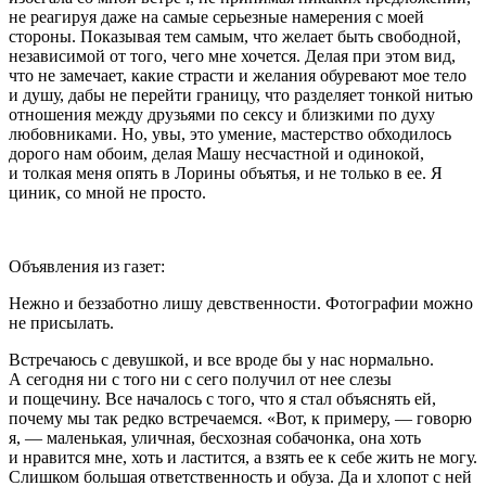
не реагируя даже на самые серьезные намерения с моей
стороны. Показывая тем самым, что желает быть свободной,
независимой от того, чего мне хочется. Делая при этом вид,
что не замечает, какие страсти и желания обуревают мое тело
и душу, дабы не перейти границу, что разделяет тонкой нитью
отношения между друзьями по
секс
у и близкими по духу
любовниками. Но, увы, это умение, мастерство обходилось
дорого нам обоим, делая Машу несчастной и одинокой,
и толкая меня опять в Лорины объятья, и не только в ее. Я
циник, со мной не просто.
Объявления из газет:
Нежно и беззаботно лишу
девств
енности. Фотографии можно
не присылать.
Встречаюсь с девушкой, и все вроде бы у нас нормально.
А сегодня ни с того ни с сего получил от нее слезы
и пощечину. Все началось с того, что я стал объяснять ей,
почему мы так редко встречаемся. «Вот, к примеру, — говорю
я, — маленькая, уличная, бесхозная собачонка, она хоть
и нравится мне, хоть и ластится, а взять ее к себе жить не могу.
Слишком большая ответственность и обуза. Да и хлопот с ней