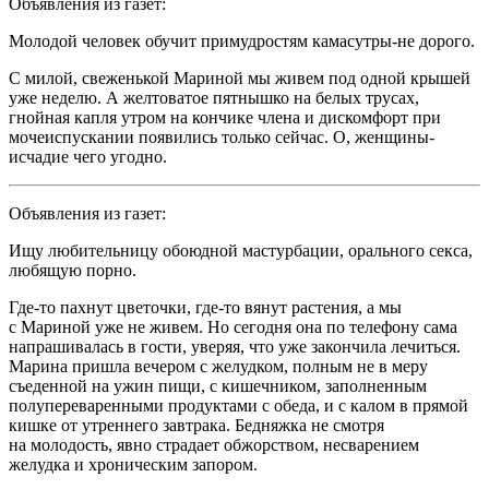
Объявления из газет:
Молодой человек обучит примудростям камасутры-не дорого.
С милой, свеженькой Мариной мы живем под одной крышей
уже неделю. А желтоватое пятнышко на белых трусах,
гнойная капля утром на кончике
член
а и дискомфорт при
мочеиспускании появились только сейчас. О, женщины-
исчадие чего угодно.
Объявления из газет:
Ищу любительницу обоюдной мастурбации, орального
секс
а,
любящую порно.
Где-то пахнут цветочки, где-то вянут растения, а мы
с Мариной уже не живем. Но сегодня она по телефону сама
напрашивалась в гости, уверяя, что уже закончила лечиться.
Марина пришла вечером с желудком, полным не в меру
съеденной на ужин пищи, с кишечником, заполненным
полупереваренными продуктами с обеда, и с калом в прямой
кишке от утреннего завтрака. Бедняжка не смотря
на молодость, явно страдает обжорством, несварением
желудка и хроническим запором.