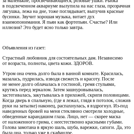
за маленькие, просвечивающиеся, розовые ушки. Рыбка
в подсвеченном аквариуме вылупила на нас глаза, прозрачная
лягушка, лежа на дне, тоже поглядывает, выпучив красные
бусинки. Звучит хорошая музыка, витает дух
взаимопонимания. Я пьян как фортепьян. Счастье? Или
иллюзия? Это будет ясно только завтра.
Объявления из газет:
Страстный любовник для состоятельных дам. Независимо
от возраста, полноты, цвета кожи. ЗДОРОВ.
Утром она очень долго была в ванной комнате. Красилась,
мазалась, пудрилась, изводя свежесть и красоту. После
не менее долго облачалась в гостиной, гремя стульями,
крутясь перед зеркалом. Затем зашнуровывалась,
застегивалась, закутывалась в прихожей, скрипя половицами.
Когда дверь в спальную, (где я лежал, глядя в потолок, сложив
руки на затылке) наконец, распахнулась, я вздрогнул. Из-под
наведенных бровей на меня стеклянно смотрели холодные,
обведенные карандашом глаза. Лицо, нет — скорее маска
от наложенного грима, с неестественно красными губами.
Голова замотана в яркую шаль, шуба, варежки, сапоги. Да, это
была она, только уже в скафандре.