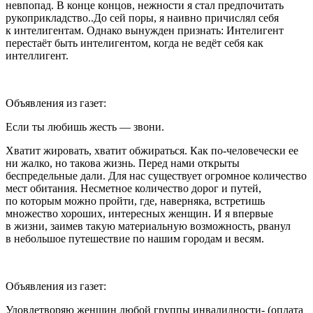
невпопад. В конце концов, нежности я стал предпочитать
рукоприкладство..До сей поры, я наивно причислял себя
к интелигентам. Однако вынужден признать: Интелигент
перестаёт быть интелигентом, когда не ведёт себя как
интеллигент.
Объявления из газет:
Если ты любишь жесть — звони.
Хватит жировать, хватит обжираться. Как по-человечески ее
ни жалко, но такова жизнь. Перед нами открыты
беспредельные дали. Для нас существует огромное количество
мест обитания. Несметное количество дорог и путей,
по которым можно пройти, где, наверняка, встретишь
множество хороших, интересных женщин. И я впервые
в жизни, заимев такую материальную возможность, рванул
в небольшое путешествие по нашим городам и весям.
Объявления из газет:
Удовлетворяю женщин любой группы инвалидности- (оплата