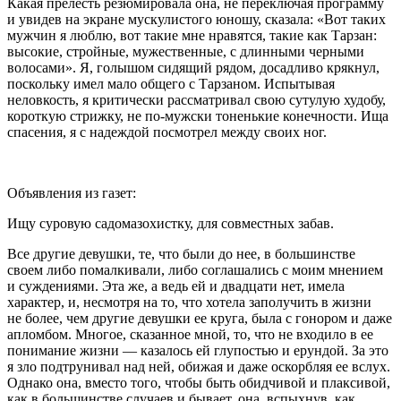
Какая прелесть резюмировала она, не переключая программу
и увидев на экране мускулистого юношу, сказала: «Вот таких
мужчин я люблю, вот такие мне нравятся, такие как Тарзан:
высокие, стройные, мужественные, с длинными черными
волосами». Я, голышом сидящий рядом, досадливо крякнул,
поскольку имел мало общего с Тарзаном. Испытывая
неловкость, я критически рассматривал свою сутулую худобу,
короткую стрижку, не по-мужски тоненькие конечности. Ища
спасения, я с надеждой посмотрел между своих ног.
Объявления из газет:
Ищу суровую
садомазохи
стку, для совместных забав.
Все другие девушки, те, что были до нее, в большинстве
своем либо помалкивали, либо соглашались с моим мнением
и суждениями. Эта же, а ведь ей и двадцати нет, имела
характер, и, несмотря на то, что хотела заполучить в жизни
не более, чем другие девушки ее круга, была с гонором и даже
апломбом. Многое, сказанное мной, то, что не входило в ее
понимание жизни — казалось ей глупостью и ерундой. За это
я зло подтрунивал над ней, обижая и даже оскорбляя ее вслух.
Однако она, вместо того, чтобы быть обидчивой и плаксивой,
как в большинстве случаев и бывает, она, вспыхнув, как