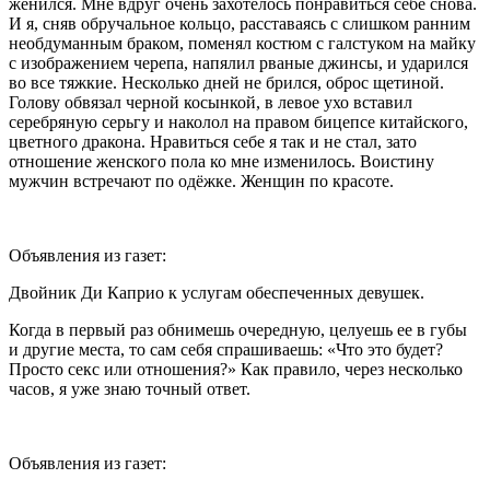
женился. Мне вдруг очень захотелось понравиться себе снова.
И я, сняв обручальное кольцо, расставаясь с слишком ранним
необдуманным браком, поменял костюм с галстуком на майку
с изображением черепа, напялил рваные джинсы, и ударился
во все тяжкие. Несколько дней не брился, оброс щетиной.
Голову обвязал черной косынкой, в левое ухо вставил
серебряную серьгу и наколол на правом бицепсе китайского,
цветного дракона. Нравиться себе я так и не стал, зато
отношение женского пола ко мне изменилось. Воистину
мужчин встречают по одёжке. Женщин по красоте.
Объявления из газет:
Д
войн
ик Ди Каприо к услугам обеспеченных девушек.
Когда в первый раз обнимешь очередную, целуешь ее в губы
и другие места, то сам себя спрашиваешь: «Что это будет?
Просто секс или отношения?» Как правило, через несколько
часов, я уже знаю точный ответ.
Объявления из газет: