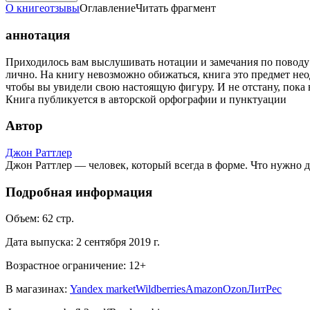
О книге
отзывы
Оглавление
Читать фрагмент
аннотация
Приходилось вам выслушивать нотации и замечания по поводу ф
лично. На книгу невозможно обижаться, книга это предмет неод
чтобы вы увидели свою настоящую фигуру. И не отстану, пока в
Книга публикуется в авторской орфографии и пунктуации
Автор
Джон Раттлер
Джон Раттлер — человек, который всегда в форме. Что нужно д
Подробная информация
Объем:
62
стр.
Дата выпуска:
2 сентября 2019 г.
Возрастное ограничение:
12
+
В магазинах:
Yandex market
Wildberries
Amazon
Ozon
ЛитРес