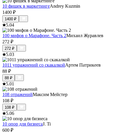
10 фишек в маркетинге
Andrey Kuzmin
1400
₽
1400
₽
5.0
4
100 мифов о Марафоне. Часть 2
Михаил Журавлев
272
₽
272
₽
5.0
3
1011 упражнений со скакалкой
Артем Патрикеев
88
₽
88
₽
5.0
1
108 отражений
Максим Мейстер
108
₽
108
₽
5.0
6
10 опор для бизнеса
J. Ti
600
₽