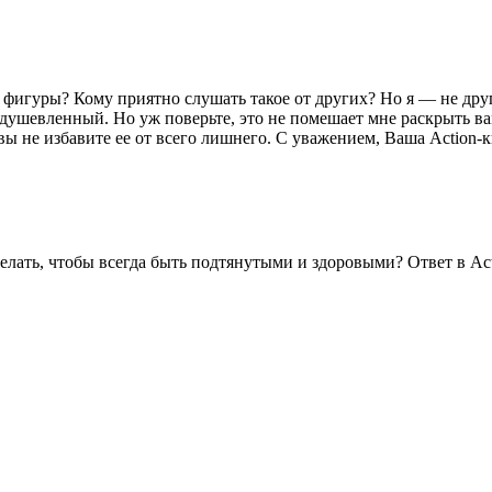
игуры? Кому приятно слушать такое от других? Но я — не другие
ушевленный. Но уж поверьте, это не помешает мне раскрыть вам 
ы не избавите ее от всего лишнего. С уважением, Ваша Action-к
елать, чтобы всегда быть подтянутыми и здоровыми? Ответ в Act