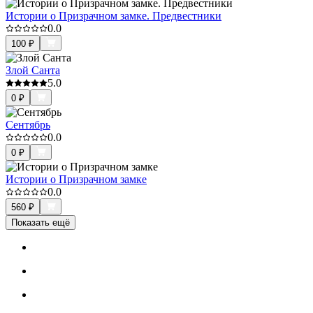
Истории о Призрачном замке. Предвестники
0.0
100
₽
Злой Санта
5.0
0
₽
Сентябрь
0.0
0
₽
Истории о Призрачном замке
0.0
560
₽
Показать ещё