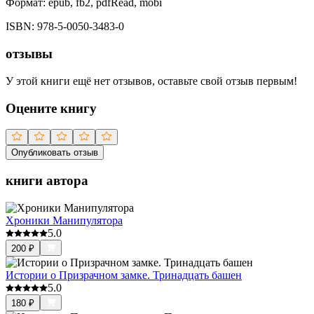
Формат:
epub, fb2, pdfRead, mobi
ISBN:
978-5-0050-3483-0
отзывы
У этой книги ещё нет отзывов, оставьте свой отзыв первым!
Оцените книгу
Опубликовать отзыв
книги автора
Хроники Манипулятора
5.0
200
₽
Истории о Призрачном замке. Тринадцать башен
5.0
180
₽