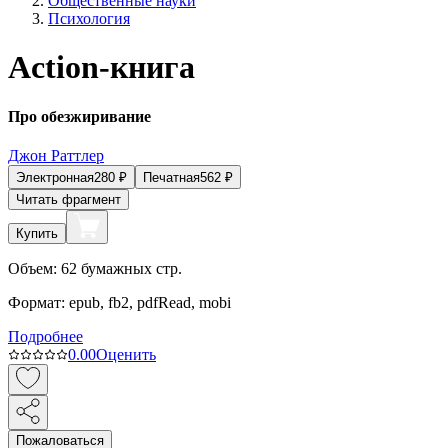
Общественные науки
Психология
Action-книга
Про обезжиривание
Джон Раттлер
Электронная
280
₽
Печатная
562
₽
Читать фрагмент
Купить
Объем:
62
бумажных стр.
Формат:
epub, fb2, pdfRead, mobi
Подробнее
0.0
0
Оценить
Пожаловаться