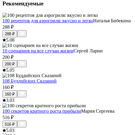
Рекомендуемые
100 рецептов для аэрогриля: вкусно и легко
Наталья Бибекина
288
₽
288
₽
5.0
8
10 сценариев на все случаи жизни
Сергей Ларин
200
₽
200
₽
5.0
5
108 Буддийских Сказаний
160
₽
160
₽
3.0
3
100 секретов кратного роста прибыли
Мария Сергеева
516
₽
516
₽
5.0
3