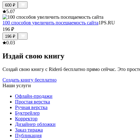
600
₽
5.0
7
100 способов увеличить посещаемость сайта
1PS.RU
196
₽
196
₽
0.0
3
Издай свою книгу
Создай свою книгу с Rideró бесплатно прямо сейчас. Это просто,
Создать книгу бесплатно
Наши услуги
Офлайн-продажи
Простая верстка
Ручная верстка
Буктрейлер
Корректор
Дизайнер обложки
Заказ тиража
Публикация