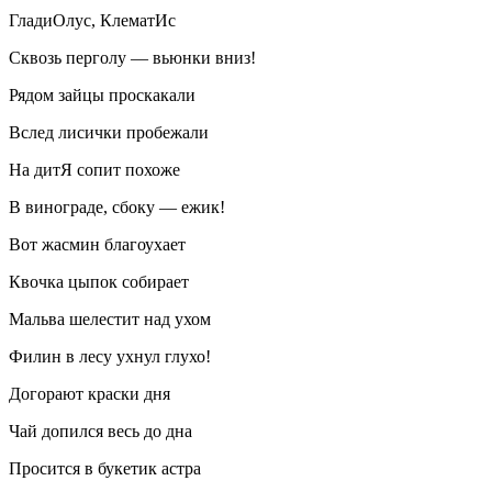
ГладиОлус, КлематИс
Сквозь перголу — вьюнки вниз!
Рядом зайцы проскакали
Вслед лисички пробежали
На дитЯ сопит похоже
В винограде, сбоку — ежик!
Вот жасмин благоухает
Квочка цыпок собирает
Мальва шелестит над ухом
Филин в лесу ухнул глухо!
Догорают краски дня
Чай допился весь до дна
Просится в букетик астра