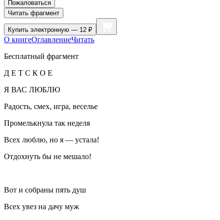
Пожаловаться
Читать фрагмент
Купить
электронную — 12 ₽
О книге
Оглавление
Читать
Бесплатный фрагмент
Д Е Т С К О Е
Я ВАС ЛЮБЛЮ
Радость, смех, игра, веселье
Промелькнула так неделя
Всех люблю, но я — устала!
Отдохнуть бы не мешало!
Вот и собраны пять душ
Всех увез на дачу муж