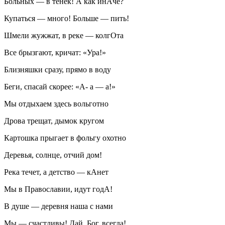
Больных — в тенек! А как инАче?
Купаться — много! Больше — пить!
Шмели жужжат, в реке — колгОта
Все брызгают, кричат: «Ура!»
Близняшки сразу, прямо в воду
Беги, спасай скорее: «А- а — а!»
Мы отдыхаем здесь вольготно
Дрова трещат, дымок кругом
Картошка прыгает в фольгу охотно
Деревья, солнце, отчий дом!
Река течет, а детство — кАнет
Мы в Православии, идут годА!
В душе — деревня наша с нами
Мы — счастливы! Дай, Бог, всегда!