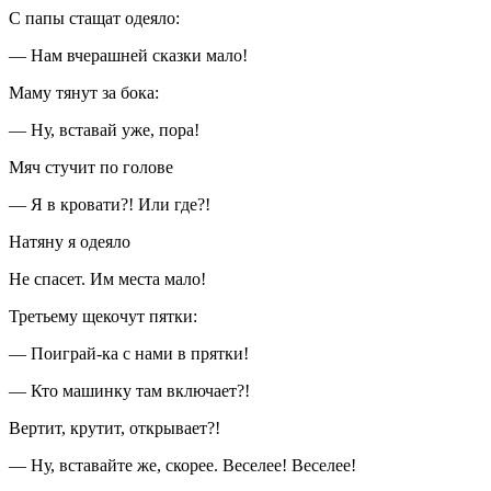
С папы стащат одеяло:
— Нам вчерашней сказки мало!
Маму тянут за бока:
— Ну, вставай уже, пора!
Мяч стучит по голове
— Я в кровати?! Или где?!
Натяну я одеяло
Не спасет. Им места мало!
Третьему щекочут пятки:
— Поиграй-ка с нами в прятки!
— Кто машинку там включает?!
Вертит, крутит, открывает?!
— Ну, вставайте же, скорее. Веселее! Веселее!