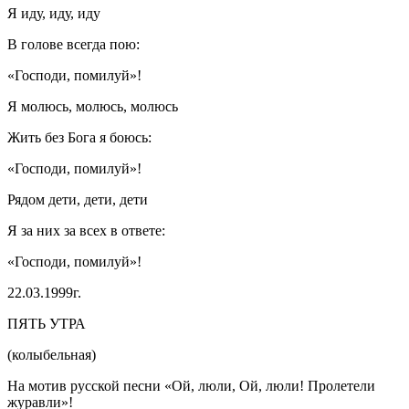
Я иду, иду, иду
В голове всегда пою:
«Господи, помилуй»!
Я молюсь, молюсь, молюсь
Жить без Бога я боюсь:
«Господи, помилуй»!
Рядом дети, дети, дети
Я за них за всех в ответе:
«Господи, помилуй»!
22.03.1999г.
ПЯТЬ УТРА
(колыбельная)
На мотив русской песни «Ой, люли, Ой, люли! Пролетели
журавли»!