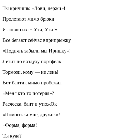
Ты кричишь: «Лови, держи»!
Пролетают мимо брюки
Я ловлю их: « Ути, Ути!»
Все бегают сейчас вприпрыжку
«Поднять забыли мы Иришку»!
Летит по воздуху портфель
Тормози, кому — не лень!
Вот бантик мимо пробежал
«Меня кто-то потерял»?
Расческа, бант и утюжОк
«Помоги-ка мне, дружок»!
«Форма, форма!
Ты куда?