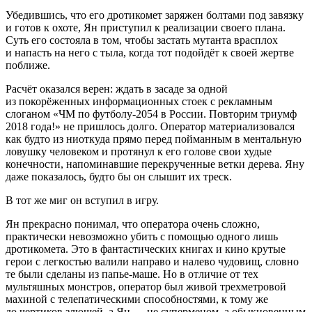
Убедившись, что его дротикомет заряжен болтами под завязку
и готов к охоте, Ян приступил к реализации своего плана.
Суть его состояла в том, чтобы застать мутанта врасплох
и напасть на него с тыла, когда тот подойдёт к своей жертве
поближе.
Расчёт оказался верен: ждать в засаде за одной
из покорёженных информационных стоек с рекламным
слоганом «ЧМ по футболу-2054 в
Росси
и. Повторим триумф
2018 года!» не пришлось долго. Оператор материализовался
как будто из ниоткуда прямо перед пойманным в ментальную
ловушку человеком и протянул к его голове свои худые
конечности, напоминавшие перекрученные ветки дерева. Яну
даже показалось, будто бы он слышит их треск.
В тот же миг он вступил в игру.
Ян прекрасно понимал, что оператора очень сложно,
практически невозможно убить с помощью одного лишь
дротикомета. Это в фантастических книгах и кино крутые
герои с легкостью валили направо и налево чудовищ, словно
те были сделаны из папье-маше. Но в отличие от тех
мультяшных монстров, оператор был живой трехметровой
махиной с телепатическими способностями, к тому же
до чертиков злющей, а Ян — не суперменом, а обыкновенным