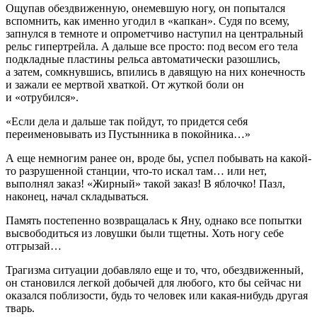
Ощупав обездвиженную, онемевшую ногу, он попытался
вспомнить, как именно угодил в «капкан». Судя по всему,
запнулся в темноте и опрометчиво наступил на центральный
рельс гипертрейла
. А дальше все просто: под весом его тела
подкладные пластины рельса автоматически разошлись,
а затем, сомкнувшись, впились в давящую на них конечность
и зажали ее мертвой хваткой. От жуткой боли он
и «отрубился».
«Если дела и дальше так пойдут, то придется себя
переименовывать из Пустынника в покойника…»
А еще немногим ранее он, вроде бы, успел побывать на какой-
то разрушенной станции, что-то искал там… или нет,
выполнял заказ! «Жирный» такой заказ! В яблочко! Пазл,
наконец, начал складываться.
Память постепенно возвращалась к Яну, однако все попытки
высвободиться из ловушки были тщетны. Хоть ногу себе
отгрызай…
Трагизма ситуации добавляло еще и то, что, обездвиженный,
он становился легкой добычей для любого, кто бы сейчас ни
оказался поблизости, будь то человек или какая-нибудь другая
тварь.