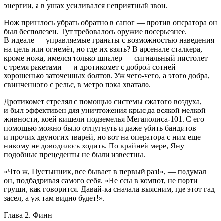
энергии, а в ушах усиливался неприятный звон.
Нож пришлось убрать обратно в сапог — против оператора он
был бесполезен. Тут требовалось оружие посерьезнее.
В идеале — управляемые гранаты с возможностью наведения
на цель или огнемёт, но где их взять? В арсенале сталкера,
кроме ножа, имелся только шпалер — сигнальный пистолет
с тремя ракетами — и дротикомет с доброй сотней
хорошенько заточенных болтов. Уж чего-чего, а этого добра,
свинченного с рельс, в метро пока хватало.
Дротикомет стрелял с помощью системы сжатого воздуха,
и был эффективен для уничтожения крыс да всякой мелкой
живности, коей кишели подземелья Мегаполиса-101. С его
помощью можно было отпугнуть и даже убить бандитов
и прочих двуногих тварей, но вот на оператора с ним еще
никому не доводилось ходить. По крайней мере, Яну
подобные прецеденты не были известны.
«Что ж, Пустынник, все бывает в первый раз!», — подумал
он, подбадривая самого себя. «Не ссы в компот, не порти
груши, как говорится. Давай-ка сначала выясним, где этот гад
засел, а уж там видно будет!».
Глава 2. Финн