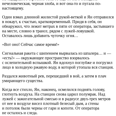
нечеловеческая, черная злоба, и вот она-то и пугала по-
настоящему.
Один взмах длинной жилистой рукой-веткой и Ян отправился
в нокаут, к счастью, кратковременный. Придя в себя, он
обнаружил, что лежит метрах в пяти от оператора, застывшего
на месте, словно в трансе, рядом с лужей-ловушкой.
Оставалось лишь добавить чуточку огня…
«Вот оно! Сейчас самое время!»
Сигнальная ракета с шипением вырвалась из шпалера… и —
«
есть!
» — окружающее пространство взорвалось
с ослепительной вспышкой. Ян вдохнул поглубже и погрузил
лицо в холодную ржавую воду, в которой утопала вся станция.
Раздался животный рев, перешедший в вой, а затем в плач
умирающего существа.
Когда все стихло, Ян, наконец, осмелился поднять голову,
глотнуть воздуха. На станции снова царил полумрак. Над
лужей с зажигательной смесью и в радиусе двух-трех метров
от нее в воздухе висел плотный белесый дым, а стены
и потолок были черны от гари и копоти. От оператора
не осталось и следа.