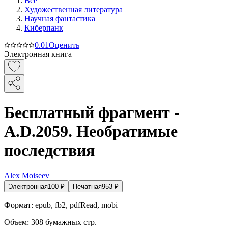
Все
Художественная литература
Научная фантастика
Киберпанк
0.0
1
Оценить
Электронная книга
Бесплатный фрагмент -
A.D.2059. Необратимые
последствия
Alex Moiseev
Электронная
100
₽
Печатная
953
₽
Формат:
epub, fb2, pdfRead, mobi
Объем:
308
бумажных стр.