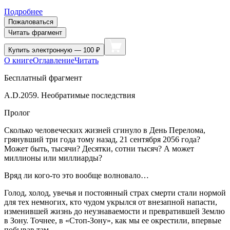
Подробнее
Пожаловаться
Читать фрагмент
Купить
электронную — 100 ₽
О книге
Оглавление
Читать
Бесплатный фрагмент
A.D.2059. Необратимые последствия
Пролог
Сколько человеческих жизней сгинуло в День Перелома,
грянувший три года тому назад, 21 сентября 2056 года?
Может быть, тысячи? Десятки, сотни тысяч? А может
миллионы или миллиарды?
Вряд ли кого-то это вообще волновало…
Голод, холод, увечья и постоянный страх смерти стали нормой
для тех немногих, кто чудом укрылся от внезапной напасти,
изменившей жизнь до неузнаваемости и превратившей Землю
в Зону. Точнее, в «Стоп-Зону», как мы ее окрестили, впервые
побывав там…