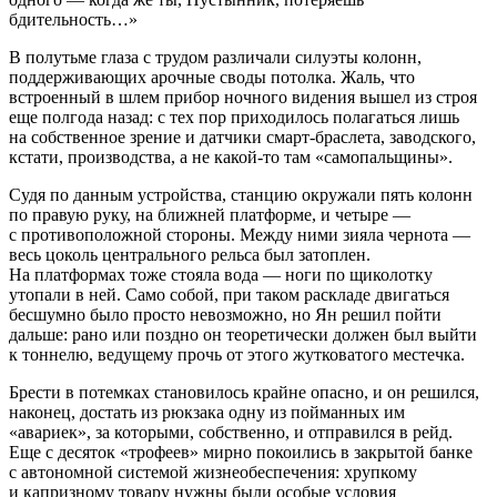
бдительность…»
В полутьме глаза с трудом различали силуэты колонн,
поддерживающих арочные своды потолка. Жаль, что
встроенный в шлем прибор ночного видения вышел из строя
еще полгода назад: с тех пор приходилось полагаться лишь
на собственное зрение и датчики смарт-браслета, заводского,
кстати, производства, а не какой-то там «самопальщины».
Судя по данным устройства, станцию окружали пять колонн
по правую руку, на ближней платформе, и четыре —
с противоположной стороны. Между ними зияла чернота —
весь цоколь центрального рельса был затоплен.
На платформах тоже стояла вода — ноги по щиколотку
утопали в ней. Само собой, при таком раскладе двигаться
бесшумно было просто невозможно, но Ян решил пойти
дальше: рано или поздно он теоретически должен был выйти
к тоннелю, ведущему прочь от этого жутковатого местечка.
Брести в потемках становилось крайне опасно, и он решился,
наконец, достать из рюкзака одну из пойманных им
«авариек», за которыми, собственно, и отправился в рейд.
Еще с десяток «трофеев» мирно покоились в закрытой банке
с автономной системой жизнеобеспечения: хрупкому
и капризному товару нужны были особые условия