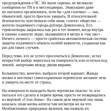
предупреждения о ЧС. Не выли сирены, не мелькали
сообщения по ТВ и в мессенджерах. Эвакуацию даже
не пытались организовать, хотя бы «для галочки» — нас,
обывателей, просто бросили умирать. В относительной
безопасности чувствовала себя лишь «элита» общества —
жители подземного города-дублера Демополиса. Его
гермозатворы закрылись как раз в тот момент, когда внутрь
в панике хлынули люди, оказавшиеся в метро в «час икс».
Ничего личного — просто сработала автоматическая система
защиты подземного объекта особой важности, созданная как
раз для таких случаев.
Перед теми, кто не успел просочиться в Демополис, встал
непростой выбор: вернуться на поверхность или остаться под
землей, запертыми между двумя мирами.
Большинство, конечно, выбрало второй вариант. Жажда
жизни и инстинкт самосохранения перевесили желание лечь
и умереть на месте от страха.
На поверхность выходить было чертовски опасно: те, кто
пытался это сделать в первое время, просто не возвращались
из мертвой «Стоп-Зоны». На самом деле мертвой она лишь
казалась: иная жизнь кипела там несмотря ни на что.
Необъяснимые природные явления, мы назвали их