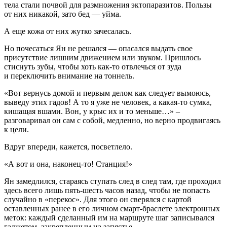
тела стали почвой для размножения эктопаразитов. Пользы
от них никакой, зато бед — уйма.
А еще кожа от них жутко зачесалась.
Но почесаться Ян не решался — опасался выдать свое
присутствие лишним движением или звуком. Пришлось
стиснуть зубы, чтобы хоть как-то отвлечься от зуда
и переключить внимание на тоннель.
«Вот вернусь домой и первым делом как следует вымоюсь,
выведу этих гадов! А то я уже не человек, а какая-то сумка,
кишащая вшами. Вон, у крыс их и то меньше…»
–
разговаривал он сам с собой, медленно, но верно продвигаясь
к цели.
Вдруг впереди, кажется, посветлело.
«А вот и она, наконец-то! Станция!»
Ян замедлился, стараясь ступать след в след там, где проходил
здесь всего лишь пять-шесть часов назад, чтобы не попасть
случайно в «перекос». Для этого он сверялся с картой
оставленных ранее в его личном смарт-браслете электронных
меток: каждый сделанный им на маршруте шаг записывался
гаджетом, закрепленным на запястье.