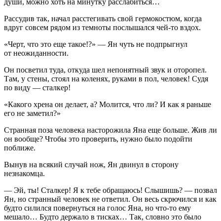
души, можно хоть на минутку расслабиться…
Рассудив так, начал расстегивать свой гермокостюм, когда
вдруг совсем рядом из темноты послышался чей-то вздох.
«Черт, что это еще такое!?»
— Ян чуть не подпрыгнул
от неожиданности.
Он посветил туда, откуда шел непонятный звук и оторопел.
Там, у стены, стоял на коленях, руками в пол, человек! Судя
по виду — сталкер!
«Какого хрена он делает, а? Молится, что ли? И как я раньше
его не заметил?»
Странная поза человека насторожила Яна еще больше. Жив ли
он вообще? Чтобы это проверить, нужно было подойти
поближе.
Вынув на всякий случай нож, Ян двинул в сторону
незнакомца.
— Эй, ты! Сталкер! Я к тебе обращаюсь! Слышишь? — позвал
Ян, но странный человек не ответил. Он весь скрючился и как
будто силился повернуться на голос Яна, но что-то ему
мешало… Будто держало в тисках… Так, словно это было