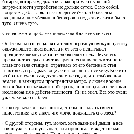
батарея, которая «держала» заряд при максимальной
загруженности устройства не дольше суток. Само собой,
вопрос «где бы зарядиться энергией?» стал более чем
насущным: вне убежищ и бункеров в подземке с этим было
туго. Очень туго.
Сейчас же эта проблема волновала Яна меньше всего.
Он буквально ощущал всем телом огромную вязкую пустоту
окружающего пространства и от этого испытывал
иррациональный, почти первобытный страх. Звуки его
прерывистого дыхания троекратно усиливались в тишине
главного зала станции, отражаясь от его бетонных стен
и потолка, и раздражающе действовали на психику. Кое-кто
из братии ученых-задохликов утверждал, что глубоко под
землей, в замкнутом пространстве метро, у людей вообще
мозги быстро съезжают набекрень, но проводились ли такие
исследования в действительности, Ян не знал. Все это очень
уж смахивало на бред.
Сталкер начал дышать носом, чтобы не выдать своего
присутствия: кто знает, что могло поджидать его здесь?
«С другой стороны, тут, может, хоть задницей дыши, а все
равно уже кто-то услышал, или пронюхал, и ждет только
одного — когда же ты, Пустынник, потеряешь