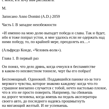
M.
Записано Anno Domini (A.D.) 2059
Часть I. В западне неизбежности
«И именно на мою долю выпадет победа и слава. Так и будет,
ибо я тоже попрал устои, и мне удалось если не одержать над
ними победу, то, по крайней мере, преодолеть их…»
(Альфредо Конде, «Человек-волк»).
Глава 1. В первый раз
Он понял, что дело дрянь, когда очнулся в беспамятстве
в каком-то неизвестном тоннеле, черт бы его побрал!
Беспомощный. Одинокий. Поддавшийся панике из-за того
мерзкого чувства, которое знакомо каждому: когда что-то
страшное внезапно случается с тобой, нечто настолько плохое,
что в это не просто поверить. Например, ты сбиваешь
на дороге человека, когда жмешь на педаль акселератора
своего авто, до последнего надеясь прошмыгнуть
на мигающий желтый. И не успеваешь.