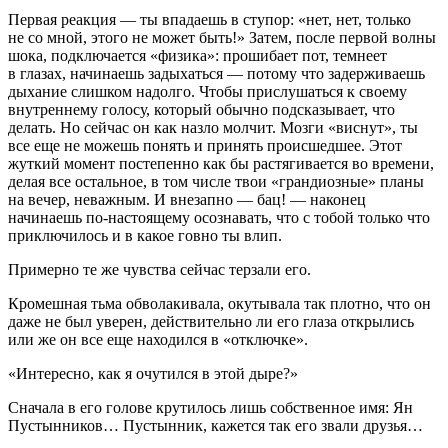
Первая реакция — ты впадаешь в ступор: «нет, нет, только
не со мной, этого не может быть!» Затем, после первой волны
шока, подключается «физика»: прошибает пот, темнеет
в глазах, начинаешь задыхаться — потому что задерживаешь
дыхание слишком надолго. Чтобы прислушаться к своему
внутреннему голосу, который обычно подсказывает, что
делать. Но сейчас он как назло молчит. Мозги «виснут», ты
все еще не можешь понять и принять происшедшее. Этот
жуткий момент постепенно как бы растягивается во времени,
делая все остальное, в том числе твои «грандиозные» планы
на вечер, неважным. И внезапно — бац! — наконец
начинаешь по-настоящему осознавать, что с тобой только что
приключилось и в какое говно ты влип.
Примерно те же чувства сейчас терзали его.
Кромешная тьма обволакивала, окутывала так плотно, что он
даже не был уверен, действительно ли его глаза открылись
или же он все еще находился в «отключке».
«Интересно, как я очутился в этой дыре?»
Сначала в его голове крутилось лишь собственное имя: Ян
Пустынников… Пустынник, кажется так его звали друзья…