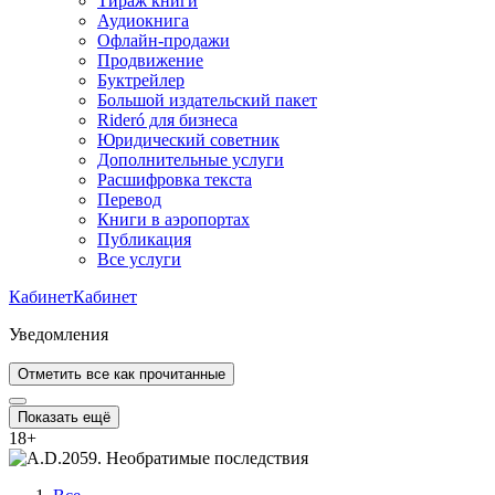
Тираж книги
Аудиокнига
Офлайн-продажи
Продвижение
Буктрейлер
Большой издательский пакет
Rideró для бизнеса
Юридический советник
Дополнительные услуги
Расшифровка текста
Перевод
Книги в аэропортах
Публикация
Все услуги
Кабинет
Кабинет
Уведомления
Отметить все как прочитанные
Показать ещё
18
+