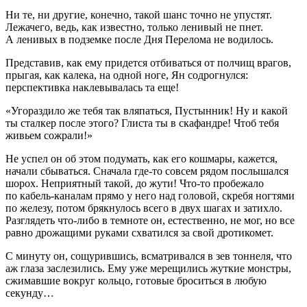
Ни те, ни другие, конечно, такой шанс точно не упустят.
Лежачего, ведь, как известно, только ленивый не пнет.
А ленивых в подземке после Дня Перелома не водилось.
Представив, как ему придется отбиваться от полчищ врагов,
прыгая, как калека, на одной ноге, Ян содрогнулся:
перспективка наклевывалась та еще!
«Угораздило же тебя так вляпаться, Пустынник! Ну и какой
ты сталкер после этого? Глиста ты в скафандре! Чтоб тебя
живьем сожрали!»
Не успел он об этом подумать, как его кошмары, кажется,
начали сбываться. Сначала где-то совсем рядом послышался
шорох. Неприятный такой, до жути! Что-то пробежало
по кабель-каналам прямо у него над головой, скребя ногтями
по железу, потом брякнулось всего в двух шагах и затихло.
Разглядеть что-либо в темноте он, естественно, не мог, но все
равно дрожащими руками схватился за свой дротикомет
.
С минуту он, сощурившись, всматривался в зев тоннеля, что
аж глаза заслезились. Ему уже мерещились жуткие монстры,
сжимавшие вокруг кольцо, готовые броситься в любую
секунду…