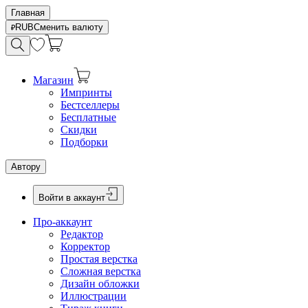
Главная
RUB
Сменить валюту
Магазин
Импринты
Бестселлеры
Бесплатные
Скидки
Подборки
Автору
Войти в аккаунт
Про-аккаунт
Редактор
Корректор
Простая верстка
Сложная верстка
Дизайн обложки
Иллюстрации