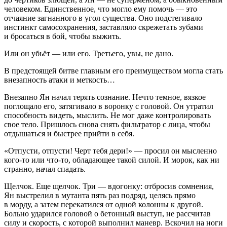
человеком. Единственное, что могло ему помочь — это
отчаяние загнанного в угол существа. Оно подстегивало
инстинкт самосохранения, заставляло скрежетать зубами
и бросаться в бой, чтобы выжить.
Или он убьёт — или его. Третьего, увы, не дано.
В предстоящей битве главным его преимуществом могла стать
внезапность атаки и меткость…
Внезапно Ян начал терять сознание. Нечто темное, вязкое
поглощало его, затягивало в воронку с головой. Он утратил
способность видеть, мыслить. Не мог даже контролировать
свое тело. Пришлось снова снять фильтратор с лица, чтобы
отдышаться и быстрее прийти в себя.
«Отпусти, отпусти! Черт тебя дери!»
— просил он мысленно
кого-то или что-то, обладающее такой силой. И морок, как ни
странно, начал спадать.
Щелчок. Еще щелчок. Три — вдогонку: отбросив сомнения,
Ян выстрелил в мутанта пять раз подряд, целясь прямо
в морду, а затем перекатился от одной колонны к другой.
Больно ударился головой о бетонный выступ, не рассчитав
силу и скорость, с которой выполнил маневр. Вскочил на ноги