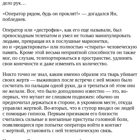
дело рук…
«Оператор рядом, будь он проклят!»
— догадался Ян,
побледнев.
Оператор или «дистрофик», как его еще называли, был
превосходным телепатом и умел не только манипулировать
людьми, превращая их в послушные марионетки,
но и «редактировать» или полностью «стирать» человеческую
память. Кроме этой весьма неприятной способности он также
мог, по слухам, телепортироваться в пространстве, удлинять
свои конечности и даже изменять их количество.
Никто точно не знал, каким именно образом эта тварь убивает
своих жертв — выживших после встречи с ней можно было
сосчитать по пальцам одной руки, да и трепаться об этом они
не желали. Все, что было доподлинно известно — это, во-
первых, что мутант не слишком подвижен: обычно он
предпочитал держаться в стороне, в укромном месте, откуда
управлял жертвой. Во-вторых, что в ступор вводил он людей
с помощью гипноза. Первым признаком его близости
считались сильные и внезапные приступы головной боли,
появляющиеся при попытке оператора войти в контакт
с жертвой, установить с ней телепатическую связь.