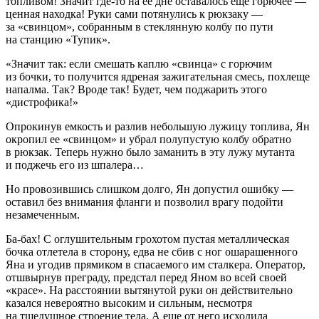
топливом! Значит где-то на ее дне оставалось еще горючее —
ценная находка! Руки сами потянулись к рюкзаку —
за «свинцом», собранным в стеклянную колбу по пути
на станцию «Тупик».
«Значит так: если смешать каплю «свинца» с горючим
из бочки, то получится ядреная зажигательная смесь, похлеще
напалма. Так? Вроде так! Будет, чем поджарить этого
«дистрофика!»
Опрокинув емкость и разлив небольшую лужицу топлива, Ян
окропил ее «свинцом» и убрал полупустую колбу обратно
в рюкзак. Теперь нужно было заманить в эту лужу мутанта
и поджечь его из шпалера…
Но провозившись слишком долго, Ян допустил ошибку —
оставил без внимания фланги и позволил врагу подойти
незамеченным.
Ба-бах! С оглушительным грохотом пустая металлическая
бочка отлетела в сторону, едва не сбив с ног ошарашенного
Яна и угодив прямиком в спасаемого им сталкера. Оператор,
отшвырнув преграду, предстал перед Яном во всей своей
«красе». На расстоянии вытянутой руки он действительно
казался невероятно высоким и сильным, несмотря
на тщедушное строение тела. А еще от него исходила