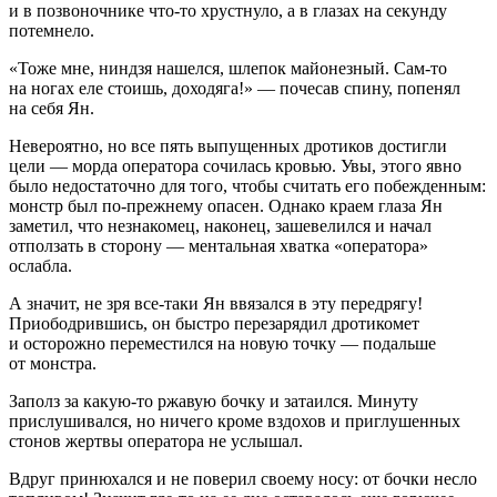
и в позвоночнике что-то хрустнуло, а в глазах на секунду
потемнело.
«Тоже мне, ниндзя нашелся, шлепок майонезный. Сам-то
на ногах еле стоишь, доходяга!»
— почесав спину, попенял
на себя Ян.
Невероятно, но все пять выпущенных дротиков достигли
цели — морда оператора сочилась кровью. Увы, этого явно
было недостаточно для того, чтобы считать его побежденным:
монстр был по-прежнему опасен. Однако краем глаза Ян
заметил, что незнакомец, наконец, зашевелился и начал
отползать в сторону — ментальная хватка «оператора»
ослабла.
А значит, не зря все-таки Ян ввязался в эту передрягу!
Приободрившись, он быстро перезарядил дротикомет
и осторожно переместился на новую точку — подальше
от монстра.
Заполз за какую-то ржавую бочку и затаился. Минуту
прислушивался, но ничего кроме вздохов и приглушенных
стонов жертвы оператора не услышал.
Вдруг принюхался и не поверил своему носу: от бочки несло