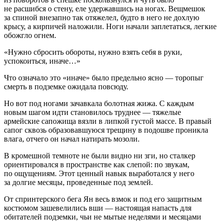
не расшибся о стену, еле удержавшись на ногах. Вещмешок
за спиной внезапно так отяжелел, будто в него не дохлую
крысу, а кирпичей наложили. Ноги начали заплетаться, легкие
обожгло огнем.
«Нужно сбросить обороты, нужно взять себя в руки,
успокоиться, иначе…»
Что означало это «иначе» было предельно ясно — торопыг
смерть в подземке ожидала повсюду.
Но вот под ногами зачавкала болотная жижа. С каждым
новым шагом идти становилось труднее — тяжелые
армейские сапожища вязли в липкой густой массе. В правый
сапог сквозь образовавшуюся трещину в подошве проникла
влага, отчего он начал натирать мозоли.
В кромешной темноте не были видно ни зги, но сталкер
ориентировался в пространстве как слепой: по звукам,
по ощущениям. Этот ценный навык выработался у него
за долгие месяцы, проведенные под землей.
От спринтерского бега Ян весь взмок и под его защитным
костюмом зашевелились вши — настоящая напасть для
обитателей подземки, чьи не мытые неделями и месяцами