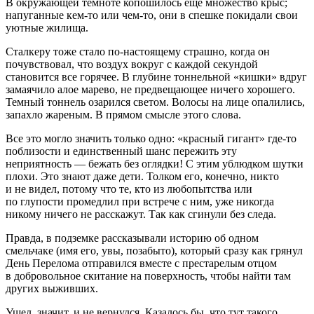
В окружающей темноте копошилось еще множество крыс;
напуганные кем-то или чем-то, они в спешке покидали свои
уютные жилища.
Сталкеру тоже стало по-настоящему страшно, когда он
почувствовал, что воздух вокруг с каждой секундой
становится все горячее. В глубине тоннельной «кишки» вдруг
замаячило алое марево, не предвещающее ничего хорошего.
Темный тоннель озарился светом. Волосы на лице опалились,
запахло жареным. В прямом смысле этого слова.
Все это могло значить только одно: «красный гигант» где-то
поблизости и единственный шанс пережить эту
неприятность — бежать без оглядки! С этим ублюдком шутки
плохи. Это знают даже дети. Толком его, конечно, никто
и не видел, потому что те, кто из любопытства или
по глупости промедлил при встрече с ним, уже никогда
никому ничего не расскажут. Так как сгинули без следа.
Правда, в подземке рассказывали историю об одном
смельчаке (имя его, увы, позабыто), который сразу как грянул
День Перелома отправился вместе с престарелым отцом
в добровольное скитание на поверхность, чтобы найти там
других выживших.
Ушел, значит, и не вернулся. Казалось бы, что тут такого…