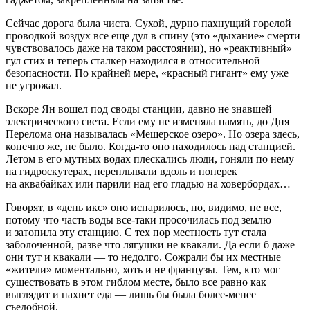
Сейчас дорога была чиста. Сухой, дурно пахнущий горелой
проводкой воздух все еще дул в спину (это «дыхание» смерти
чувствовалось даже на таком расстоянии), но «реактивный»
гул стих и теперь сталкер находился в относительной
безопасности. По крайней мере, «красный гигант» ему уже
не угрожал.
Вскоре Ян вошел под своды станции, давно не знавшей
электрического света. Если ему не изменяла память, до Дня
Перелома она называлась «Мещерское озеро». Но озера здесь,
конечно же, не было. Когда-то оно находилось над станцией.
Летом в его мутных водах плескались люди, гоняли по нему
на гидроскутерах, переплывали вдоль и поперек
на аквабайках или парили над его гладью на ховербордах
…
Говорят, в «день икс» оно испарилось, но, видимо, не все,
потому что часть воды все-таки просочилась под землю
и затопила эту станцию. С тех пор местность тут стала
заболоченной, разве что лягушки не квакали. Да если б даже
они тут и квакали — то недолго. Сожрали бы их местные
«жители» моментально, хоть и не французы. Тем, кто мог
существовать в этом гиблом месте, было все равно как
выглядит и пахнет еда — лишь бы была более-менее
съедобной.