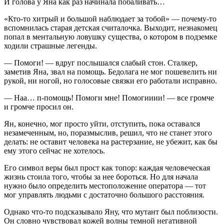
И голова у Яна как раз начинала побаливать…
«Кто-то хитрый и большой наблюдает за тобой»
— почему-то
вспомнилась старая детская считалочка. Выходит, незнакомец
попал в ментальную ловушку существа, о котором в подземке
ходили страшные легенды.
— Помоги! — вдруг послышался слабый стон. Сталкер,
заметив Яна, звал на помощь. Бедолага не мог пошевелить ни
рукой, ни ногой, но голосовые связки его работали исправно.
— Наа… п-помощь! Помоги мне! Помогииии! — все громче
и громче просил он.
Ян, конечно, мог просто уйти, отступить, пока оставался
незамеченным, но, поразмыслив, решил, что не станет этого
делать: не оставит человека на растерзание, не убежит, как бы
ему этого сейчас не хотелось.
Его символ веры был прост как топор: каждая человеческая
жизнь стоила того, чтобы за нее бороться. Но для начала
нужно было определить местоположение оператора — тот
мог управлять людьми с достаточно большого расстояния.
Однако что-то подсказывало Яну, что мутант был поблизости.
Он словно чувствовал кожей волны темной негативной