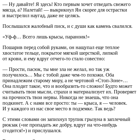
— Ну давайте! Я здесь! Кто первым хочет отведать свежего
мясца, а? Налетай! — выкрикнул Ян скорее для острастки
и выстрелил наугад, даже не целясь.
Послышался жалобный писк, и с души как камень свалился.
«Уф-ф… Всего лишь крысы, параноик!»
Пошарив перед собой руками, он нащупал еще теплое
хвостатое тельце, покрытое мягкой шерсткой, липкой
от крови, и ему вдруг отчего-то стало совестно:
— Прости, пасюк, ты мне зла не желал, но так уж
получилось… Мы с тобой даже чем-то похожи. Оба
принадлежим старому миру, а не чертовой «Стоп-Зоне»…
Она плодит такое, что и вообразить-то сложно! Будто может
считывать твои мысли, страхи и материализует их. Проверяет
на прочность твои нервы. Никогда не знаешь, что она
подкинет. А с нами все просто: ты — крыса, я — человек.
И у каждого из нас свое место в подземке. Так ведь?
С этими словами он запихнул трупик грызуна в заплечный
рюкзак
(«не пропадать же добру, вдруг на что-нибудь
сгодится!»
) и прислушался.