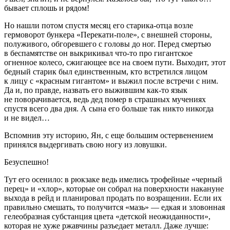
бывает сплошь и рядом!
Но нашли потом спустя месяц его старика-отца возле
гермоворот бункера «Перекати-поле», с внешней стороны,
полуживого, обгоревшего с головы до ног. Перед смертью
в беспамятстве он выкрикивал что-то про гигантское
огненное
колес
о, сжигающее все на своем пути. Выходит, этот
бедный старик был единственным, кто встретился лицом
к лицу с «красным гигантом» и выжил после встречи с ним.
Да и, по правде, назвать его выжившим как-то язык
не поворачивается, ведь дед помер в страшных мучениях
спустя всего два дня. А сына его больше так никто никогда
и не видел…
Вспомнив эту историю, Ян, с еще большим остервенением
принялся выдергивать свою ногу из ловушки.
Безуспешно!
Тут его осенило: в рюкзаке ведь имелись трофейные «черный
перец»
и «хлор»
, которые он собрал на поверхности накануне
выхода в рейд и планировал продать по возращении. Если их
правильно смешать, то получится «мазь» — едкая и зловонная
гелеобразная субстанция цвета «детской неожиданности»,
которая не хуже ржавчины разъедает металл. Даже лучше: