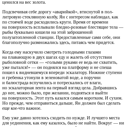
ценился на вес золота.
Подсвечивая себе дорогу «аварийкой», втиснутой в пол-
литровую стеклянную колбу, Ян с интересом наблюдал, как
по стоячей воде расходились круги. Время от времени
на поверхность всплывали бледно-розовые блестящие тела —
рыбы буквально кишели на этой заброшенной
полузатопленной станции. Предоставленные сами себе, они
благополучно размножались здесь, питаясь чем придется.
Когда ему наскучило смотреть голодными глазами
на плавающую в двух шагах еду и жалеть об отсутствии
рыболовной сетки —
«голыми руками ее ведь не схватить,
уже пытался!»
— он поднялся на платформу и не спеша
пошел к видневшемуся впереди эскалатору. Нижние ступени
и гребенка утонули в зеленоватой воде, а поручни
и балюстрада вспучились и потрескались от влаги,
но эскалаторная лента на первый взгляд цела. Добравшись
до нее, можно было, при желании, подняться и выйти
на поверхность. Этот путь казался самым коротким. И сухим.
Но прежде, чем отправиться дальше, Ян должен был сделать
еще кое-что важное.
Ему уже давно хотелось сходить по нужде. И лучшего места
для уединения, как ему казалось, было не найти. Вокруг — ни