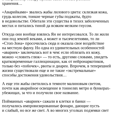
хранения…
«Аварийками» звались жабы лилового цвета: склизкая кожа,
грудь
колес
ом, тонкие черные губы поджаты, будто
в недовольстве. Обитали эти существа в тихих заболоченных
местах и питались тиной да всяким мелким гнусом.
Откуда они вообще взялись Ян не интересовался. То ли жили
они под землей веками, а может и тысячелетиями, то ли
«Стоп-Зона» просочилась сюда и оказала свое воздействие
на местную фауну. Но одна из удивительных особенностей
«авариек» заключалась вот в чем: если облизать их кожу,
можно «словить глюк» — то есть, другими словами, увидеть
кратковременные
галлюц
инации, как от нейро
наркот
иков,
только без «побочек», рвоты и диареи. Впрочем, в теперешней
жизни существовали еще и не такие «экстремальные»
способы достижения удовольствия…
А еще эти жабы светились в темноте малиновым светом,
почти как аварийное освещение в тоннелях метро и бункерах-
убежищах, за что и получили свое название.
Пойманных «авариек» сажали в клетки и банки —
получались импровизированные фонари, дающие пусть
и слабый, но все же свет. А во многих уголках подземки свет