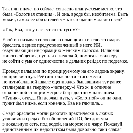
Так или иначе, но сейчас, согласно плану-схеме метро, это
была «Болотная станция». И она, вроде бы, необитаема. Быть
может, самих ее обитателей уж кто-то давным-давно съел?
«Так, Ева, что у нас тут со статусом?»
Евой он называл голосового помощника из своего смарт-
браслета, вернее предустановленный в него ИИ,
озвучивающий информацию женским голосом. Иллюзия
живого общения, пусть и с железкой, помогала сталкеру
не сойти с ума от одиночества в дальних рейдах по подземке.
Проведя пальцами по проецируемому на его ладонь экрану,
он присвистнул. Рейтинг опасности этого места
по пятибалльной шкале оценивался бывавшими тут ранее
сталкерами на твердую «четверку»! Что ж, в отличие
от конечной станции метро с безрадостным названием
«Тупик», откуда Ян держал путь, у «Болотной» он на один
пункт был ниже, если конечно, Ева не глючила…
Смарт-браслеты могли работать практически в любых
условиях и средах: без обновлений ПО, без доступа
в локальную сеть, под водой, на морозе и в жару. Пожалуй,
единственным их недостатком была довольно-таки слабая