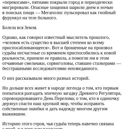
«перекосами», пятнами покрыли город и периодически
мигрировали. Опасные хищники шарили днем и ночью
в поисках пищи — Мегаполис пульсировал как гнойный
фурункул на теле больного.
Болела вся Земля.
Однако, как говорил известный мыслитель прошлого,
«человек есть существо в высшей степени ко всему
приспосабливающееся». Вот и брошенные на произвол
судьбы несчастные со временем приспособились к новой
реальности, приняли ее правила, а помогли им в этом
отчаянные смельчаки, сорвиголовы, ставшие сталкерами —
бесстрашными исследователями неизведанного.
О них рассказывали много разных историй.
Но дольше всех живет в народе легенда о том, кто первым
попытался разгадать эпичную загадку Древнего Регулятора,
спровоцировавшего День Перелома; о том, кто в одиночку
дерзнул спасти наш хрупкий мир, чтобы исправить
собственные ошибки и дать надежду многим другим
выжившим.
Историю этого героя, чья судьба теперь навечно связана
с моей, я и хочу вам рассказать.