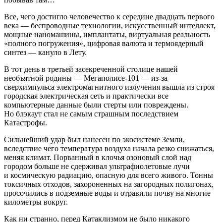
Все, чего достигло человечество к середине двадцать первого
века — беспроводные технологии, искусственный интеллект,
мощные наномашины, имплантаты, виртуальная реальность
«полного погружения», цифровая валюта и термоядерный
синтез — кануло в Лету.
В тот день в третьей засекреченной столице нашей
необъятной родины — Мегаполисе-101 — из-за
сверхимпульса электромагнитного излучения вышла из строя
городская электрическая сеть и практически все
компьютерные данные были стерты или повреждены.
Но блэкаут стал не самым страшным последствием
Катастрофы.
Сильнейший удар был нанесен по экосистеме Земли,
вследствие чего температура воздуха начала резко снижаться,
меняя климат. Порванный в клочья озоновый слой над
городом больше не сдерживал ультрафиолетовые лучи
и космическую радиацию, опасную для всего живого. Тонны
токсичных отходов, захороненных на загородных полигонах,
просочились в подземные воды и отравили почву на многие
километры вокруг.
Как ни странно, перед Катаклизмом не было никакого