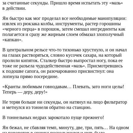
за считанные секунды. Пришло время испытать эту «мазь»
в действии.
Ян быстро как мог проделал все необходимые манипуляции:
извлек из рюкзака колбы, инструменты, растер горошины
«черного перца» в
порош
ок, затем смешал ингредиенты как
полагается и сразу же жирным слоем обмазал злополучный
«капкан».
В центральном рельсе что-то тихонько хрустнуло, и он начал
на глазах растворяться, словно кусочек сахара, на который
пролили кипяток. Сталкер быстро выпростал ногу, пока ее
тоже не разъела чудодейственная «мазь». Присмотревшись
к подошве сапога, он разочарованно присвистнул: она
лопнула прямо посередине.
«Кранты любимым говнодавам… Плевать, зато ноги целы!
Теперь — деру, деру!»
Не теряя больше ни секунды, он натянул на лицо фильтратор
и метнулся из тоннеля обратно на станцию.
В тоннельных недрах зарокотало пуще прежнего!
Ян бежал, не сбавляя темп, минуту, две, три, пять… На одном
из поворотов в спешке поскользнулся и чуть было