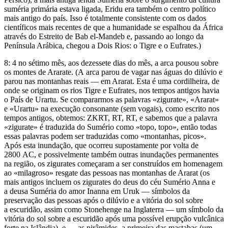
suméria primária estava ligada, Eridu era também o centro político
mais antigo do país. Isso é totalmente consistente com os dados
científicos mais recentes de que a humanidade se espalhou da África
através do Estreito de Bab el-Mandeb e, passando ao longo da
Península Arábica, chegou a Dois Rios: o Tigre e o Eufrates.)
8: 4 no sétimo mês, aos dezessete dias do mês, a arca pousou sobre
os montes de Ararate. (A arca parou de vagar nas águas do dilúvio e
parou nas montanhas reais — em Ararat. Esta é uma cordilheira, de
onde se originam os rios Tigre e Eufrates, nos tempos antigos havia
o País de Urartu. Se compararmos as palavras «zigurate», «Ararat»
e «Urartu» na execução consonante (sem vogais), como escrito nos
tempos antigos, obtemos: ZKRT, RT, RT, e sabemos que a palavra
«zigurate» é traduzida do Sumério como «topo, topo», então todas
essas palavras podem ser traduzidas como «montanhas, picos».
Após esta inundação, que ocorreu supostamente por volta de
2800 AC, e possivelmente também outras inundações permanentes
na região, os zigurates começaram a ser construídos em homenagem
ao «milagroso» resgate das pessoas nas montanhas de Ararat (os
mais antigos incluem os zigurates do deus do céu Sumério Anna e
a deusa Suméria do amor Inanna em Uruk — símbolos da
preservação das pessoas após o dilúvio e a vitória do sol sobre
a escuridão, assim como Stonehenge na Inglaterra — um símbolo da
vitória do sol sobre a escuridão após uma possível erupção vulcânica
forte na Islândia), e — as pirâmides, a primeira das mastabas (um