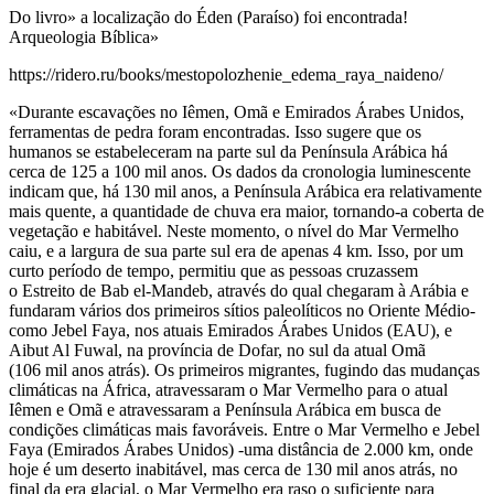
Do livro» a localização do Éden (Paraíso) foi encontrada!
Arqueologia Bíblica»
https://ridero.ru/books/mestopolozhenie_edema_raya_naideno/
«Durante escavações no Iêmen, Omã e Emirados Árabes Unidos,
ferramentas de pedra foram encontradas. Isso sugere que os
humanos se estabeleceram na parte sul da Península Arábica há
cerca de 125 a 100 mil anos. Os dados da cronologia luminescente
indicam que, há 130 mil anos, a Península Arábica era relativamente
mais quente, a quantidade de chuva era maior, tornando-a coberta de
vegetação e habitável. Neste momento, o nível do Mar Vermelho
caiu, e a largura de sua parte sul era de apenas 4 km. Isso, por um
curto período de tempo, permitiu que as pessoas cruzassem
o Estreito de Bab el-Mandeb, através do qual chegaram à Arábia e
fundaram vários dos primeiros sítios paleolíticos no Oriente Médio-
como Jebel Faya, nos atuais Emirados Árabes Unidos (EAU), e
Aibut Al Fuwal, na província de Dofar, no sul da atual Omã
(106 mil anos atrás). Os primeiros migrantes, fugindo das mudanças
climáticas na África, atravessaram o Mar Vermelho para o atual
Iêmen e Omã e atravessaram a Península Arábica em busca de
condições climáticas mais favoráveis. Entre o Mar Vermelho e Jebel
Faya (Emirados Árabes Unidos) -uma distância de 2.000 km, onde
hoje é um deserto inabitável, mas cerca de 130 mil anos atrás, no
final da era glacial, o Mar Vermelho era raso o suficiente para