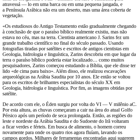
atravessá — lo em uma barca ou em uma pequena jangada, e
a Península Arábica não era um deserto, mas uma área coberta de
vegetação.
«Os estudiosos do Antigo Testamento estão gradualmente chegando
à conclusão de que o paraíso bíblico realmente existiu, mas não
estava no céu, mas na terra. Cientista americano J. Sarins fez um
grande trabalho científico no final do século passado. Usando
fotografias tiradas por satélites e escritos de antigos cientistas em
Geologia, hidrologia e linguística, Zarins descobriu em que lugar da
terra o paraíso bíblico poderia estar localizado… como muitos
pesquisadores, Zarins começou estudando a Bíblia, que ele disse ter
lido «de cima para baixo». Além disso, ele realizou escavações
arqueológicas na Arábia Saudita por 10 anos. Ele então se voltou
para os escritos de brilhantes especialistas do século XX em
Geologia, hidrologia e linguística. Por fim, as imagens obtidas por
satélite.
De acordo com ele, o Éden surgiu por volta do VI — V milênio aC.
Por esta altura, as chuvas começaram a cair na área do atual Golfo
Pérsico após um período de seca prolongada. Então, as regiões do
leste e nordeste da Arábia Saudita e do Sudoeste do Irã voltaram
a ficar verdes e férteis. Em busca de alimento, o homem correu
novamente para onde os quatro rios agora fluíam, lavando os
campos gordos. Milhares de ferramentas encontradas aqui sugerem