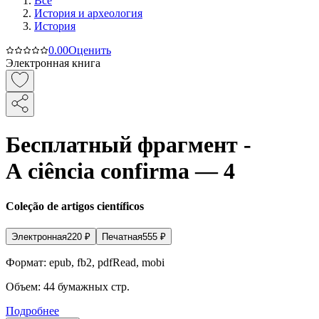
Все
История и археология
История
0.0
0
Оценить
Электронная книга
Бесплатный фрагмент -
A ciência confirma — 4
Coleção de artigos científicos
Электронная
220
₽
Печатная
555
₽
Формат:
epub, fb2, pdfRead, mobi
Объем:
44
бумажных стр.
Подробнее