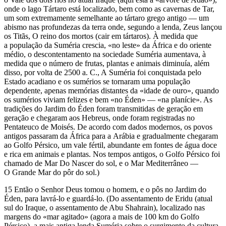
onde o lago Tártaro está localizado, bem como as cavernas de Tar,
um som extremamente semelhante ao tártaro grego antigo — um
abismo nas profundezas da terra onde, segundo a lenda, Zeus lançou
os Titãs, O reino dos mortos (cair em tártaros). À medida que
a população da Suméria crescia, «no leste» da África e do oriente
médio, o descontentamento na sociedade Suméria aumentava, à
medida que o número de frutas, plantas e animais diminuía, além
disso, por volta de 2500 a. C., A Suméria foi conquistada pelo
Estado acadiano e os sumérios se tornaram uma população
dependente, apenas memórias distantes da «idade de ouro», quando
os sumérios viviam felizes e bem «no Éden» — «na planície». As
tradições do Jardim do Éden foram transmitidas de geração em
geração e chegaram aos Hebreus, onde foram registradas no
Pentateuco de Moisés. De acordo com dados modernos, os povos
antigos passaram da África para a Arábia e gradualmente chegaram
ao Golfo Pérsico, um vale fértil, abundante em fontes de água doce
e rica em animais e plantas. Nos tempos antigos, o Golfo Pérsico foi
chamado de Mar Do Nascer do sol, e o Mar Mediterrâneo —
O Grande Mar do pôr do sol.)
15 Então o Senhor Deus tomou o homem, e o pôs no Jardim do
Éden, para lavrá-lo e guardá-lo. (Do assentamento de Eridu (atual
sul do Iraque, o assentamento de Abu Shahrain), localizado nas
margens do «mar agitado» (agora a mais de 100 km do Golfo
Pérsico), a mais antiga lenda Suméria sobre o surgimento da cultura