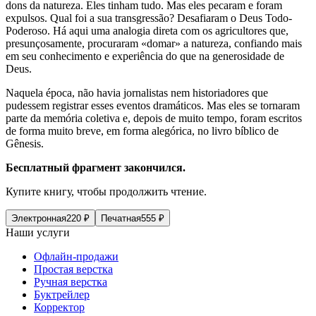
dons da natureza. Eles tinham tudo. Mas eles pecaram e foram
expulsos. Qual foi a sua transgressão? Desafiaram o Deus Todo-
Poderoso. Há aqui uma analogia direta com os agricultores que,
presunçosamente, procuraram «domar» a natureza, confiando mais
em seu conhecimento e experiência do que na generosidade de
Deus.
Naquela época, não havia jornalistas nem historiadores que
pudessem registrar esses eventos dramáticos. Mas eles se tornaram
parte da memória coletiva e, depois de muito tempo, foram escritos
de forma muito breve, em forma alegórica, no livro bíblico de
Gênesis.
Бесплатный фрагмент закончился.
Купите книгу, чтобы продолжить чтение.
Электронная
220
₽
Печатная
555
₽
Наши услуги
Офлайн-продажи
Простая верстка
Ручная верстка
Буктрейлер
Корректор