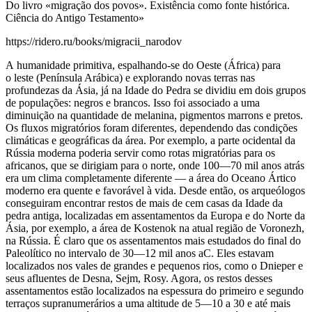
Do livro «migração dos povos». Existência como fonte histórica.
Ciência do Antigo Testamento»
https://ridero.ru/books/migracii_narodov
A humanidade primitiva, espalhando-se do Oeste (África) para
o leste (Península Arábica) e explorando novas terras nas
profundezas da Ásia, já na Idade do Pedra se dividiu em dois grupos
de populações: negros e brancos. Isso foi associado a uma
diminuição na quantidade de melanina, pigmentos marrons e pretos.
Os fluxos migratórios foram diferentes, dependendo das condições
climáticas e geográficas da área. Por exemplo, a parte ocidental da
Rússia moderna poderia servir como rotas migratórias para os
africanos, que se dirigiam para o norte, onde 100—70 mil anos atrás
era um clima completamente diferente — a área do Oceano Ártico
moderno era quente e favorável à vida. Desde então, os arqueólogos
conseguiram encontrar restos de mais de cem casas da Idade da
pedra antiga, localizadas em assentamentos da Europa e do Norte da
Ásia, por exemplo, a área de Kostenok na atual região de Voronezh,
na Rússia. É claro que os assentamentos mais estudados do final do
Paleolítico no intervalo de 30—12 mil anos aC. Eles estavam
localizados nos vales de grandes e pequenos rios, como o Dnieper e
seus afluentes de Desna, Sejm, Rosy. Agora, os restos desses
assentamentos estão localizados na espessura do primeiro e segundo
terraços supranumerários a uma altitude de 5—10 a 30 e até mais