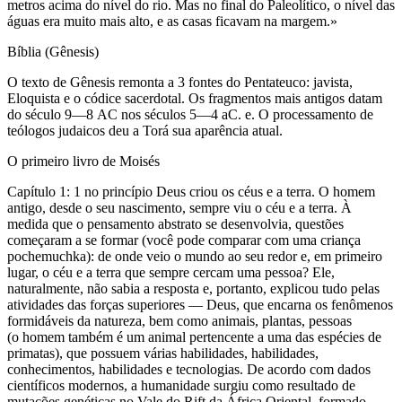
metros acima do nível do rio. Mas no final do Paleolítico, o nível das
águas era muito mais alto, e as casas ficavam na margem.»
Bíblia (Gênesis)
O texto de Gênesis remonta a 3 fontes do Pentateuco: javista,
Eloquista e o códice sacerdotal. Os fragmentos mais antigos datam
do século 9—8 AC nos séculos 5—4 aC. e. O processamento de
teólogos judaicos deu a Torá sua aparência atual.
O primeiro livro de Moisés
Capítulo 1: 1 no princípio Deus criou os céus e a terra. O homem
antigo, desde o seu nascimento, sempre viu o céu e a terra. À
medida que o pensamento abstrato se desenvolvia, questões
começaram a se formar (você pode comparar com uma criança
pochemuchka): de onde veio o mundo ao seu redor e, em primeiro
lugar, o céu e a terra que sempre cercam uma pessoa? Ele,
naturalmente, não sabia a resposta e, portanto, explicou tudo pelas
atividades das forças superiores — Deus, que encarna os fenômenos
formidáveis da natureza, bem como animais, plantas, pessoas
(o homem também é um animal pertencente a uma das espécies de
primatas), que possuem várias habilidades, habilidades,
conhecimentos, habilidades e tecnologias. De acordo com dados
científicos modernos, a humanidade surgiu como resultado de
mutações genéticas no Vale do Rift da África Oriental, formado