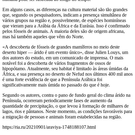
Em alguns casos, as diferenças na cultura material são tão grandes
que, segundo os pesquisadores, indicam a presença simultânea de
vários grupos na região e, possivelmente, de espécies hominíneas
que vieram para a Arábia da África e da Eurásia. Isso é confirmado
pelos fósseis de animais. A maioria deles são de origem africana,
mas há também aqueles que vêm do Norte.
«A descoberta de fósseis de grandes mamíferos no meio deste
deserto hiper — árido é um evento único», disse Julien Louys, um
dos autores do estudo, em um comunicado de imprensa. O mais
notável foi a descoberta de vários fragmentos de ossos de
hipopótamo. Atualmente, seu habitat é limitado às áreas úmidas da
África, e sua presença no deserto de Nefud nos últimos 400 mil anos
é uma forte evidência de que a Península Arábica foi
significativamente mais úmida no passado do que é hoje.
Segundo os autores, contra o pano de fundo geral do clima árido na
Península, ocorreram periodicamente fases de aumento da
quantidade de precipitação, o que levou à formação de milhares de
lagos, rios e pântanos. Neste momento, as condições favoráveis para
a migração de pessoas e animais foram estabelecidas na região.
https://ria.ru/20210901/araviya-1748188107.html