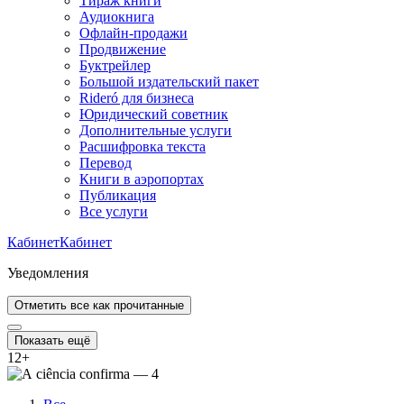
Тираж книги
Аудиокнига
Офлайн-продажи
Продвижение
Буктрейлер
Большой издательский пакет
Rideró для бизнеса
Юридический советник
Дополнительные услуги
Расшифровка текста
Перевод
Книги в аэропортах
Публикация
Все услуги
Кабинет
Кабинет
Уведомления
Отметить все как прочитанные
Показать ещё
12
+