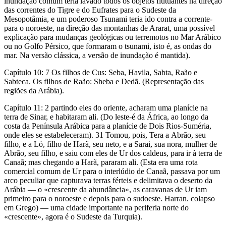
inundação comum teria lavado todos os objetos flutuantes na direção
das correntes do Tigre e do Eufrates para o Sudeste da
Mesopotâmia, e um poderoso Tsunami teria ido contra a corrente-
para o noroeste, na direção das montanhas de Ararat, uma possível
explicação para mudanças geológicas ou terremotos no Mar Arábico
ou no Golfo Pérsico, que formaram o tsunami, isto é, as ondas do
mar. Na versão clássica, a versão de inundação é mantida).
Capítulo 10: 7 Os filhos de Cus: Seba, Havila, Sabta, Raão e
Sabteca. Os filhos de Raão: Sheba e Dedã. (Representação das
regiões da Arábia).
Capítulo 11: 2 partindo eles do oriente, acharam uma planície na
terra de Sinar, e habitaram ali. (Do leste-é da África, ao longo da
costa da Península Arábica para a planície de Dois Rios-Suméria,
onde eles se estabeleceram). 31 Tomou, pois, Tera a Abrão, seu
filho, e a Ló, filho de Harã, seu neto, e a Sarai, sua nora, mulher de
Abrão, seu filho, e saiu com eles de Ur dos caldeus, para ir à terra de
Canaã; mas chegando a Harã, pararam ali. (Esta era uma rota
comercial comum de Ur para o interlúdio de Canaã, passava por um
arco peculiar que capturava terras férteis e delimitava o deserto da
Arábia — o «crescente da abundância», as caravanas de Ur iam
primeiro para o noroeste e depois para o sudoeste. Harran. colapso
em Grego) — uma cidade importante na periferia norte do
«crescente», agora é o Sudeste da Turquia).