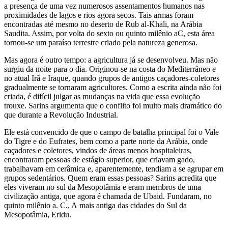
a presença de uma vez numerosos assentamentos humanos nas
proximidades de lagos e rios agora secos. Tais armas foram
encontradas até mesmo no deserto de Rub al-Khali, na Arábia
Saudita. Assim, por volta do sexto ou quinto milênio aC, esta área
tornou-se um paraíso terrestre criado pela natureza generosa.
Mas agora é outro tempo: a agricultura já se desenvolveu. Mas não
surgiu da noite para o dia. Originou-se na costa do Mediterrâneo e
no atual Irã e Iraque, quando grupos de antigos caçadores-coletores
gradualmente se tornaram agricultores. Como a escrita ainda não foi
criada, é difícil julgar as mudanças na vida que essa evolução
trouxe. Sarins argumenta que o conflito foi muito mais dramático do
que durante a Revolução Industrial.
Ele está convencido de que o campo de batalha principal foi o Vale
do Tigre e do Eufrates, bem como a parte norte da Arábia, onde
caçadores e coletores, vindos de áreas menos hospitaleiras,
encontraram pessoas de estágio superior, que criavam gado,
trabalhavam em cerâmica e, aparentemente, tendiam a se agrupar em
grupos sedentários. Quem eram essas pessoas? Sarins acredita que
eles viveram no sul da Mesopotâmia e eram membros de uma
civilização antiga, que agora é chamada de Ubaid. Fundaram, no
quinto milênio a. C., A mais antiga das cidades do Sul da
Mesopotâmia, Eridu.