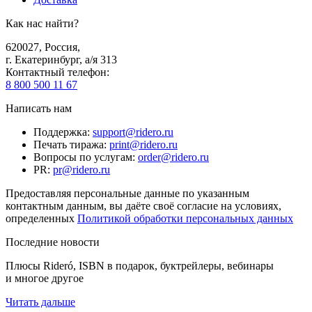
Как нас найти?
620027
,
Россия
,
г. Екатеринбург, а/я 313
Контактный телефон
:
8 800 500 11 67
Написать нам
Поддержка
:
support@ridero.ru
Печать тиража
:
print@ridero.ru
Вопросы по услугам
:
order@ridero.ru
PR
:
pr@ridero.ru
Предоставляя персональные данные по указанным
контактным данным, вы даёте своё согласие на условиях,
определенных
Политикой обработки персональных данных
Последние новости
Плюсы Rideró, ISBN в подарок, буктрейлеры, вебинары
и многое другое
Читать дальше