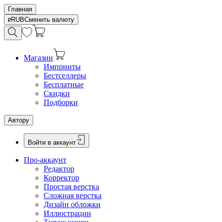
Главная
RUB
Сменить валюту
Магазин
Импринты
Бестселлеры
Бесплатные
Скидки
Подборки
Автору
Войти в аккаунт
Про-аккаунт
Редактор
Корректор
Простая верстка
Сложная верстка
Дизайн обложки
Иллюстрации