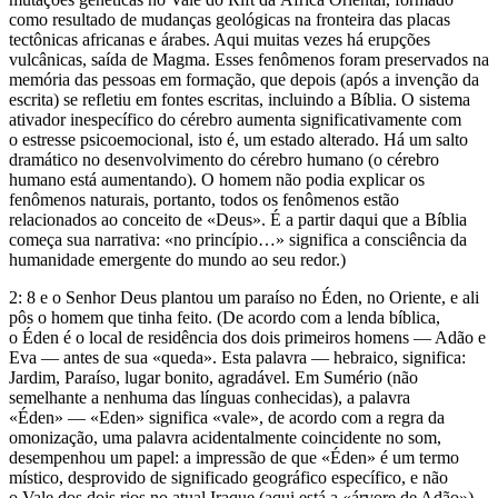
como resultado de mudanças geológicas na fronteira das placas
tectônicas africanas e árabes. Aqui muitas vezes há erupções
vulcânicas, saída de Magma. Esses fenômenos foram preservados na
memória das pessoas em formação, que depois (após a invenção da
escrita) se refletiu em fontes escritas, incluindo a Bíblia. O sistema
ativador inespecífico do cérebro aumenta significativamente com
o estresse psicoemocional, isto é, um estado alterado. Há um salto
dramático no desenvolvimento do cérebro humano (o cérebro
humano está aumentando). O homem não podia explicar os
fenômenos naturais, portanto, todos os fenômenos estão
relacionados ao conceito de «Deus». É a partir daqui que a Bíblia
começa sua narrativa: «no princípio…» significa a consciência da
humanidade emergente do mundo ao seu redor.)
2: 8 e o Senhor Deus plantou um paraíso no Éden, no Oriente, e ali
pôs o homem que tinha feito. (De acordo com a lenda bíblica,
o Éden é o local de residência dos dois primeiros homens — Adão e
Eva — antes de sua «queda». Esta palavra — hebraico, significa:
Jardim, Paraíso, lugar bonito, agradável. Em Sumério (não
semelhante a nenhuma das línguas conhecidas), a palavra
«Éden» — «Eden» significa «vale», de acordo com a regra da
omonização, uma palavra acidentalmente coincidente no som,
desempenhou um papel: a impressão de que «Éden» é um termo
místico, desprovido de significado geográfico específico, e não
o Vale dos dois rios no atual Iraque (aqui está a «árvore de Adão»),