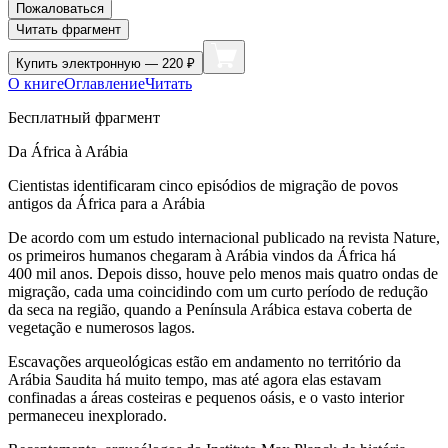
Пожаловаться
Читать фрагмент
Купить
электронную — 220 ₽
О книге
Оглавление
Читать
Бесплатный фрагмент
Da África à Arábia
Cientistas identificaram cinco episódios de migração de povos
antigos da África para a Arábia
De acordo com um estudo internacional publicado na revista Nature,
os primeiros humanos chegaram à Arábia vindos da África há
400 mil anos. Depois disso, houve pelo menos mais quatro ondas de
migração, cada uma coincidindo com um curto período de redução
da seca na região, quando a Península Arábica estava coberta de
vegetação e numerosos lagos.
Escavações arqueológicas estão em andamento no território da
Arábia Saudita há muito tempo, mas até agora elas estavam
confinadas a áreas costeiras e pequenos oásis, e o vasto interior
permaneceu inexplorado.