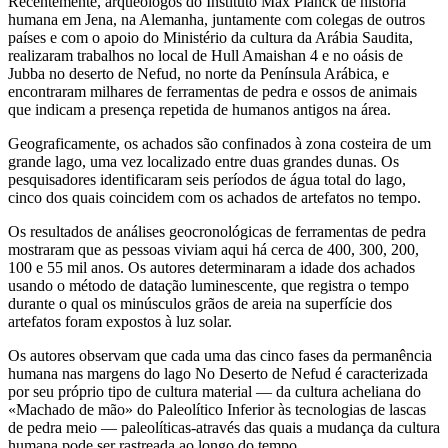
Recentemente, arqueólogos do Instituto Max Planck de história
humana em Jena, na Alemanha, juntamente com colegas de outros
países e com o apoio do Ministério da cultura da Arábia Saudita,
realizaram trabalhos no local de Hull Amaishan 4 e no oásis de
Jubba no deserto de Nefud, no norte da Península Arábica, e
encontraram milhares de ferramentas de pedra e ossos de animais
que indicam a presença repetida de humanos antigos na área.
Geograficamente, os achados são confinados à zona costeira de um
grande lago, uma vez localizado entre duas grandes dunas. Os
pesquisadores identificaram seis períodos de água total do lago,
cinco dos quais coincidem com os achados de artefatos no tempo.
Os resultados de análises geocronológicas de ferramentas de pedra
mostraram que as pessoas viviam aqui há cerca de 400, 300, 200,
100 e 55 mil anos. Os autores determinaram a idade dos achados
usando o método de datação luminescente, que registra o tempo
durante o qual os minúsculos grãos de areia na superfície dos
artefatos foram expostos à luz solar.
Os autores observam que cada uma das cinco fases da permanência
humana nas margens do lago No Deserto de Nefud é caracterizada
por seu próprio tipo de cultura material — da cultura acheliana do
«Machado de mão» do Paleolítico Inferior às tecnologias de lascas
de pedra meio — paleolíticas-através das quais a mudança da cultura
humana pode ser rastreada ao longo do tempo.