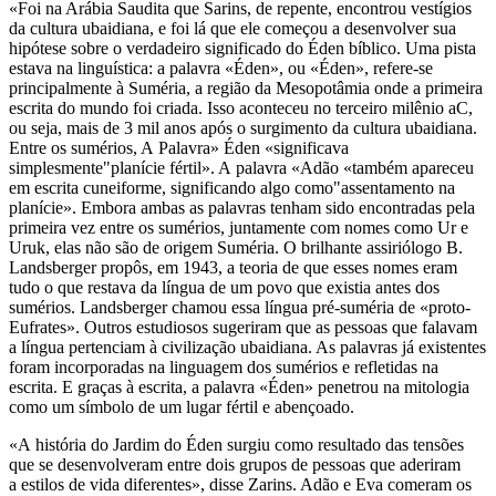
«Foi na Arábia Saudita que Sarins, de repente, encontrou vestígios
da cultura ubaidiana, e foi lá que ele começou a desenvolver sua
hipótese sobre o verdadeiro significado do Éden bíblico. Uma pista
estava na linguística: a palavra «Éden», ou «Éden», refere-se
principalmente à Suméria, a região da Mesopotâmia onde a primeira
escrita do mundo foi criada. Isso aconteceu no terceiro milênio aC,
ou seja, mais de 3 mil anos após o surgimento da cultura ubaidiana.
Entre os sumérios, A Palavra» Éden «significava
simplesmente"planície fértil». A palavra «Adão «também apareceu
em escrita cuneiforme, significando algo como"assentamento na
planície». Embora ambas as palavras tenham sido encontradas pela
primeira vez entre os sumérios, juntamente com nomes como Ur e
Uruk, elas não são de origem Suméria. O brilhante assiriólogo B.
Landsberger propôs, em 1943, a teoria de que esses nomes eram
tudo o que restava da língua de um povo que existia antes dos
sumérios. Landsberger chamou essa língua pré-suméria de «proto-
Eufrates». Outros estudiosos sugeriram que as pessoas que falavam
a língua pertenciam à civilização ubaidiana. As palavras já existentes
foram incorporadas na linguagem dos sumérios e refletidas na
escrita. E graças à escrita, a palavra «Éden» penetrou na mitologia
como um símbolo de um lugar fértil e abençoado.
«A história do Jardim do Éden surgiu como resultado das tensões
que se desenvolveram entre dois grupos de pessoas que aderiram
a estilos de vida diferentes», disse Zarins. Adão e Eva comeram os