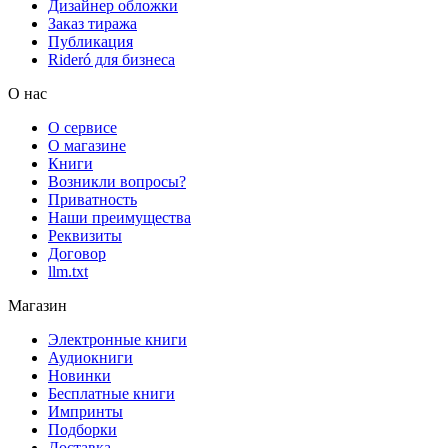
Дизайнер обложки
Заказ тиража
Публикация
Rideró для бизнеса
О нас
О сервисе
О магазине
Книги
Возникли вопросы?
Приватность
Наши преимущества
Реквизиты
Договор
llm.txt
Магазин
Электронные книги
Аудиокниги
Новинки
Бесплатные книги
Импринты
Подборки
Доставка