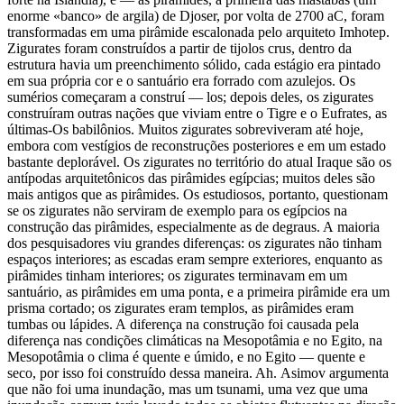
enorme «banco» de argila) de Djoser, por volta de 2700 aC, foram
transformadas em uma pirâmide escalonada pelo arquiteto Imhotep.
Zigurates foram construídos a partir de tijolos crus, dentro da
estrutura havia um preenchimento sólido, cada estágio era pintado
em sua própria cor e o santuário era forrado com azulejos. Os
sumérios começaram a construí — los; depois deles, os zigurates
construíram outras nações que viviam entre o Tigre e o Eufrates, as
últimas-Os babilônios. Muitos zigurates sobreviveram até hoje,
embora com vestígios de reconstruções posteriores e em um estado
bastante deplorável. Os zigurates no território do atual Iraque são os
antípodas arquitetônicos das pirâmides egípcias; muitos deles são
mais antigos que as pirâmides. Os estudiosos, portanto, questionam
se os zigurates não serviram de exemplo para os egípcios na
construção das pirâmides, especialmente as de degraus. A maioria
dos pesquisadores viu grandes diferenças: os zigurates não tinham
espaços interiores; as escadas eram sempre exteriores, enquanto as
pirâmides tinham interiores; os zigurates terminavam em um
santuário, as pirâmides em uma ponta, e a primeira pirâmide era um
prisma cortado; os zigurates eram templos, as pirâmides eram
tumbas ou lápides. A diferença na construção foi causada pela
diferença nas condições climáticas na Mesopotâmia e no Egito, na
Mesopotâmia o clima é quente e úmido, e no Egito — quente e
seco, por isso foi construído dessa maneira. Ah. Asimov argumenta
que não foi uma inundação, mas um tsunami, uma vez que uma