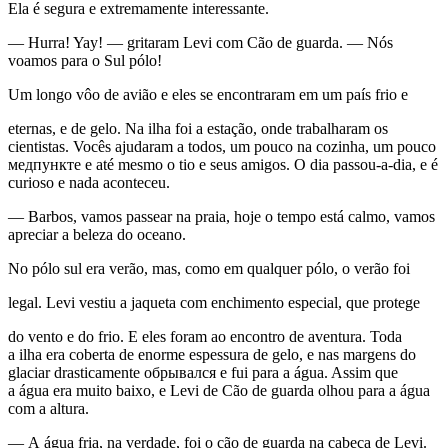
Ela é segura e extremamente interessante.
— Hurra! Yay! — gritaram Levi com Cão de guarda. — Nós
voamos para o Sul pólo!
Um longo vôo de avião e eles se encontraram em um país frio e
eternas, e de gelo. Na ilha foi a estação, onde trabalharam os
cientistas. Vocês ajudaram a todos, um pouco na cozinha, um pouco
медпункте e até mesmo o tio e seus amigos. O dia passou-a-dia, e é
curioso e nada aconteceu.
—
Barbos
, vamos passear na praia, hoje o tempo está calmo, vamos
apreciar a beleza do oceano.
No pólo sul era verão, mas, como em qualquer pólo, o verão foi
legal. Levi vestiu a jaqueta com enchimento especial, que protege
do vento e do frio. E eles foram ao encontro de aventura. Toda
a ilha era coberta de enorme espessura de gelo, e nas margens do
glaciar drasticamente обрывался e fui para a água. Assim que
a água era muito baixo, e Levi de Cão de guarda olhou para a água
com a altura.
— A água fria, na verdade, foi o cão de guarda na cabeça de Levi.