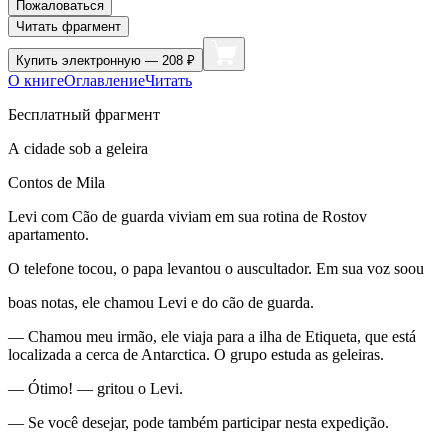
Пожаловаться
Читать фрагмент
Купить
электронную — 208 ₽
О книге
Оглавление
Читать
Бесплатный фрагмент
A cidade sob a geleira
Сontos de Mila
Levi com Cão de guarda viviam em sua rotina de Rostov
apartamento.
O telefone tocou, o papa levantou o auscultador. Em sua voz soou
boas notas, ele chamou Levi e do cão de guarda.
— Chamou meu irmão, ele viaja para a ilha de Etiqueta, que está
localizada a cerca de Antarctica. O grupo estuda as geleiras.
— Ótimo! — gritou o Levi.
— Se você desejar, pode também participar nesta expedição.