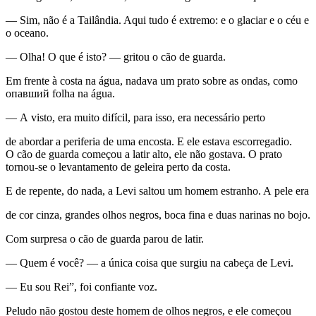
— Sim, não é a Tailândia. Aqui tudo é extremo: e o glaciar e o céu e
o oceano.
— Olha! O que é isto? — gritou o cão de guarda.
Em frente à costa na água, nadava um prato sobre as ondas, como
опавший folha na água.
— A visto, era muito difícil, para isso, era necessário perto
de abordar a periferia de uma encosta. E ele estava escorregadio.
O cão de guarda começou a latir alto, ele não gostava. O prato
tornou-se o levantamento de geleira perto da costa.
E de repente, do nada, a Levi saltou um homem estranho. A pele era
de cor cinza, grandes olhos negros, boca fina e duas narinas no bojo.
Com surpresa o cão de guarda parou de latir.
— Quem é você? — a única coisa que surgiu na cabeça de Levi.
— Eu sou Rei”, foi confiante voz.
Peludo não gostou deste homem de olhos negros, e ele começou