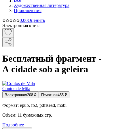
Все
Художественная литература
Приключения
0.0
0
Оценить
Электронная книга
Бесплатный фрагмент -
A cidade sob a geleira
Сontos de Mila
Электронная
208
₽
Печатная
455
₽
Формат:
epub, fb2, pdfRead, mobi
Объем:
11
бумажных стр.
Подробнее